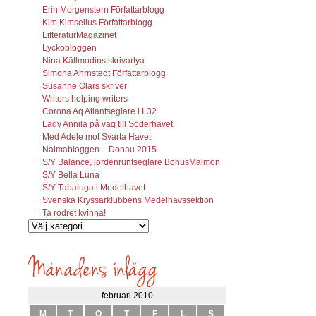
Erin Morgenstern Författarblogg
Kim Kimselius Författarblogg
LitteraturMagazinet
Lyckobloggen
Nina Källmodins skrivarlya
Simona Ahrnstedt Författarblogg
Susanne Olars skriver
Writers helping writers
Corona Aq Atlantseglare i L32
Lady Annila på väg till Söderhavet
Med Adele mot Svarta Havet
Naimabloggen – Donau 2015
S/Y Balance, jordenruntseglare BohusMalmön
S/Y Bella Luna
S/Y Tabaluga i Medelhavet
Svenska Kryssarklubbens Medelhavssektion
Ta rodret kvinna!
Vilka
inlägg
söks?
februari 2010
M
T
O
T
F
L
S