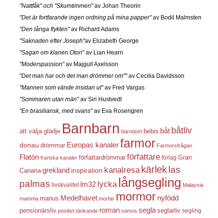
"Nattfåk" och "Skumtimmen"
av Johan Theorin
"Det är fortfarande ingen ordning på mina papper"
av Bodil Malmsten
"Den långa flykten"
av Richard Adams
"Saknaden efter Joseph"
av Elizabeth George
"Sagan om klanen Otori"
av Lian Hearn
"Moderspassion"
av Majgull Axelsson
"Det man har och det man drömmer om""
av Cecilia Davidsson
"Mannen som vände insidan ut"
av Fred Vargas
"Sommaren utan män"
av Siri Hustvedt
"En brasiliansk, med svans"
av Eva Rosengren
Barnbarn
båtliv
båt
att välja glädje
bebis
barndom
farmor
Europas kanaler
donau
drömmar
Farmorsfrågan
författare
Flatön
författardrömmar
förlag
Gran
franska kanaler
kärlek
las
kanalresa
grekland
inspiration
Canaria
långsegling
palmas
lycka
lm32
livskvalitet
Malaysia
mormor
nyfödd
Medelhavet
manus
mamma
morfar
roman
segla
pensionärsliv
seglarliv
segling
positivt tänkande
samos