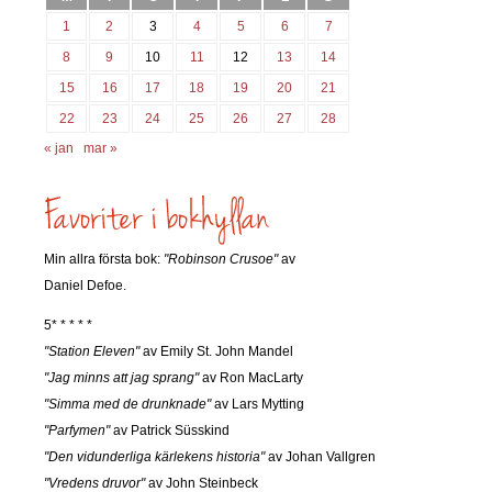
1
2
3
4
5
6
7
8
9
10
11
12
13
14
15
16
17
18
19
20
21
22
23
24
25
26
27
28
« jan
mar »
Min allra första bok:
"Robinson Crusoe"
av
Daniel Defoe.
5* * * * *
"Station Eleven"
av Emily St. John Mandel
"Jag minns att jag sprang"
av Ron MacLarty
"Simma med de drunknade"
av Lars Mytting
"Parfymen"
av Patrick Süsskind
"Den vidunderliga kärlekens historia"
av Johan Vallgren
"Vredens druvor"
av John Steinbeck