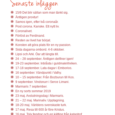
15/9 Det blir sällan som man tänkt sig.
Äntligen provtur!
Samos igen, efter två coronaår.
Post corona. Kanske. Ett nytt liv.
Coronalivet.
Förlöst av Ferdinand.
Resten av livet har börjat.
Konsten att göra plats för en ny passion.
Sista dagarna ombord. 4-6 oktober.
Lipsi och Arki. Öar att längta till.
24 – 28 september. Äntligen delfiner igen!
19-23 september. Inblåsta i guldmakrillviken.
17-18 september. Lata dagar i Emborios.
16 september. Vändpunkt i Vathy.
10 – 15 september. Från Bozburun till Kos.
9 september. Vindsnurr i Serce Limani.
Marmaris 7 september.
En ny sorts sommar 2019
23 maj. Avslutningsdag i Marmaris.
21 – 22 maj. Marinaliv. Upptagning.
18-20 maj. Världens svenskaste turk.
17 maj. Resa till 600 år före Kristus.
16 maj. Tolv fendrar och en kätting från katastrof.