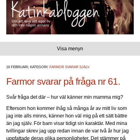
Visa menyn
16 FEBRUARI, KATEGORI:
FARMOR SVARAR SJÄLV
Farmor svarar på fråga nr 61.
Svår fråga det där – hur väl känner min mamma mig?
Eftersom hon kommer ihåg så många år av mitt liv som
jag inte alls minns, känner hon väl mig på ett sätt bättre
än jag själv. För barn visar tidigt sin karaktär. Med mina
tvillingar skrev jag upp redan innan de var två år hur jag
uppfattade deras olika personligheter. Det stämmer på