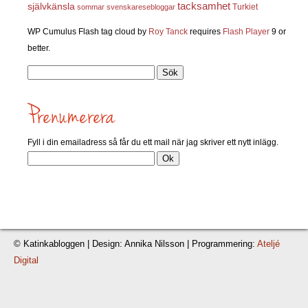
självkänsla
tacksamhet
Turkiet
sommar
svenskaresebloggar
WP Cumulus Flash tag cloud by
Roy Tanck
requires
Flash Player
9 or
better.
Sök
efter:
Fyll i din emailadress så får du ett mail när jag skriver ett nytt inlägg.
© Katinkabloggen | Design: Annika Nilsson | Programmering:
Ateljé
Digital