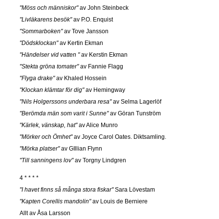
"Möss och människor"
av John Steinbeck
"Livläkarens besök"
av P.O. Enquist
"Sommarboken"
av Tove Jansson
"Dödsklockan"
av Kertin Ekman
"Händelser vid vatten "
av Kerstin Ekman
"Stekta gröna tomater"
av Fannie Flagg
"Flyga drake"
av Khaled Hossein
"Klockan klämtar för dig"
av Hemingway
"Nils Holgerssons underbara resa"
av Selma Lagerlöf
"Berömda män som varit i Sunne"
av Göran Tunström
"Kärlek, vänskap, hat"
av Alice Munro
"Mörker och Ömhet"
av Joyce Carol Oates. Diktsamling.
"Mörka platser"
av GIllian Flynn
"Till sanningens lov"
av Torgny Lindgren
4 * * * *
"I havet finns så många stora fiskar"
Sara Lövestam
"Kapten Corellis mandolin"
av Louis de Berniere
Allt av Åsa Larsson