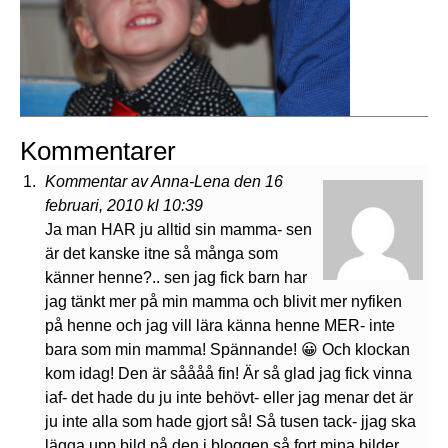
Kommentarer
Kommentar av Anna-Lena den 16
februari, 2010 kl 10:39
Ja man HAR ju alltid sin mamma- sen
är det kanske itne så många som
känner henne?.. sen jag fick barn har
jag tänkt mer på min mamma och blivit mer nyfiken
på henne och jag vill lära känna henne MER- inte
bara som min mamma! Spännande! 😀 Och klockan
kom idag! Den är såååå fin! Är så glad jag fick vinna
iaf- det hade du ju inte behövt- eller jag menar det är
ju inte alla som hade gjort så! Så tusen tack- jjag ska
lägga upp bild på den i bloggen så fort mina bilder