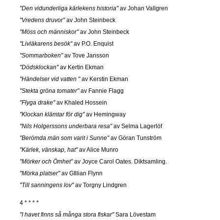
"Den vidunderliga kärlekens historia"
av Johan Vallgren
"Vredens druvor"
av John Steinbeck
"Möss och människor"
av John Steinbeck
"Livläkarens besök"
av P.O. Enquist
"Sommarboken"
av Tove Jansson
"Dödsklockan"
av Kertin Ekman
"Händelser vid vatten "
av Kerstin Ekman
"Stekta gröna tomater"
av Fannie Flagg
"Flyga drake"
av Khaled Hossein
"Klockan klämtar för dig"
av Hemingway
"Nils Holgerssons underbara resa"
av Selma Lagerlöf
"Berömda män som varit i Sunne"
av Göran Tunström
"Kärlek, vänskap, hat"
av Alice Munro
"Mörker och Ömhet"
av Joyce Carol Oates. Diktsamling.
"Mörka platser"
av GIllian Flynn
"Till sanningens lov"
av Torgny Lindgren
4 * * * *
"I havet finns så många stora fiskar"
Sara Lövestam