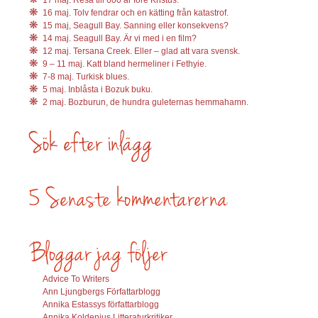
16 maj. Tolv fendrar och en kätting från katastrof.
15 maj, Seagull Bay. Sanning eller konsekvens?
14 maj. Seagull Bay. Är vi med i en film?
12 maj. Tersana Creek. Eller – glad att vara svensk.
9 – 11 maj. Katt bland hermeliner i Fethyie.
7-8 maj. Turkisk blues.
5 maj. Inblåsta i Bozuk buku.
2 maj. Bozburun, de hundra guleternas hemmahamn.
Advice To Writers
Ann Ljungbergs Författarblogg
Annika Estassys författarblogg
Annika Koldenius Litteraturkritiker