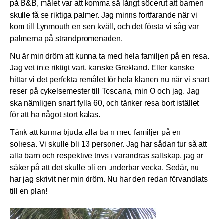
på B&B, målet var att komma så långt söderut att barnen
skulle få se riktiga palmer. Jag minns fortfarande när vi
kom till Lynmouth en sen kväll, och det första vi såg var
palmerna på strandpromenaden.
Nu är min dröm att kunna ta med hela familjen på en resa.
Jag vet inte riktigt vart, kanske Grekland. Eller kanske
hittar vi det perfekta remålet för hela klanen nu när vi snart
reser på cykelsemester till Toscana, min O och jag. Jag
ska nämligen snart fylla 60, och tänker resa bort istället
för att ha något stort kalas.
Tänk att kunna bjuda alla barn med familjer på en
solresa. Vi skulle bli 13 personer. Jag har sådan tur så att
alla barn och respektive trivs i varandras sällskap, jag är
säker på att det skulle bli en underbar vecka. Sedär, nu
har jag skrivit ner min dröm. Nu har den redan förvandlats
till en plan!