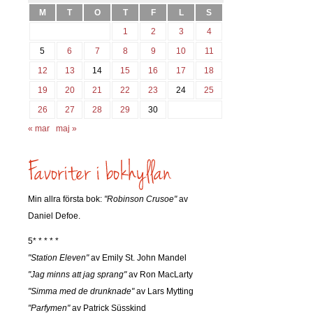
M
T
O
T
F
L
S
1
2
3
4
5
6
7
8
9
10
11
12
13
14
15
16
17
18
19
20
21
22
23
24
25
26
27
28
29
30
« mar
maj »
Min allra första bok:
"Robinson Crusoe"
av
Daniel Defoe.
5* * * * *
"Station Eleven"
av Emily St. John Mandel
"Jag minns att jag sprang"
av Ron MacLarty
"Simma med de drunknade"
av Lars Mytting
"Parfymen"
av Patrick Süsskind