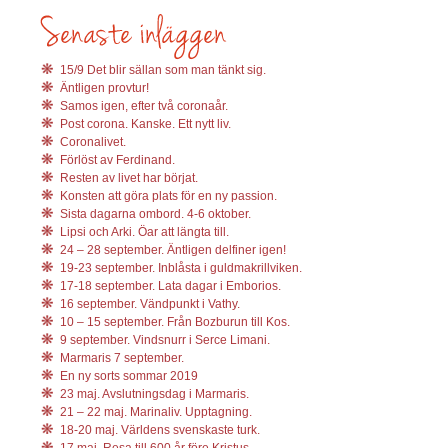
15/9 Det blir sällan som man tänkt sig.
Äntligen provtur!
Samos igen, efter två coronaår.
Post corona. Kanske. Ett nytt liv.
Coronalivet.
Förlöst av Ferdinand.
Resten av livet har börjat.
Konsten att göra plats för en ny passion.
Sista dagarna ombord. 4-6 oktober.
Lipsi och Arki. Öar att längta till.
24 – 28 september. Äntligen delfiner igen!
19-23 september. Inblåsta i guldmakrillviken.
17-18 september. Lata dagar i Emborios.
16 september. Vändpunkt i Vathy.
10 – 15 september. Från Bozburun till Kos.
9 september. Vindsnurr i Serce Limani.
Marmaris 7 september.
En ny sorts sommar 2019
23 maj. Avslutningsdag i Marmaris.
21 – 22 maj. Marinaliv. Upptagning.
18-20 maj. Världens svenskaste turk.
17 maj. Resa till 600 år före Kristus.