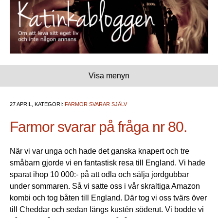
Visa menyn
27 APRIL, KATEGORI:
FARMOR SVARAR SJÄLV
Farmor svarar på fråga nr 80.
När vi var unga och hade det ganska knapert och tre
småbarn gjorde vi en fantastisk resa till England. Vi hade
sparat ihop 10 000:- på att odla och sälja jordgubbar
under sommaren. Så vi satte oss i vår skraltiga Amazon
kombi och tog båten till England. Där tog vi oss tvärs över
till Cheddar och sedan längs kustén söderut. Vi bodde vi