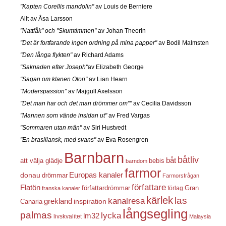
"Kapten Corellis mandolin"
av Louis de Berniere
Allt av Åsa Larsson
"Nattfåk" och "Skumtimmen"
av Johan Theorin
"Det är fortfarande ingen ordning på mina papper"
av Bodil Malmsten
"Den långa flykten"
av Richard Adams
"Saknaden efter Joseph"
av Elizabeth George
"Sagan om klanen Otori"
av Lian Hearn
"Moderspassion"
av Majgull Axelsson
"Det man har och det man drömmer om""
av Cecilia Davidsson
"Mannen som vände insidan ut"
av Fred Vargas
"Sommaren utan män"
av Siri Hustvedt
"En brasiliansk, med svans"
av Eva Rosengren
Barnbarn
båtliv
båt
att välja glädje
bebis
barndom
farmor
Europas kanaler
donau
drömmar
Farmorsfrågan
författare
Flatön
författardrömmar
förlag
Gran
franska kanaler
kärlek
las
kanalresa
grekland
inspiration
Canaria
långsegling
palmas
lycka
lm32
livskvalitet
Malaysia