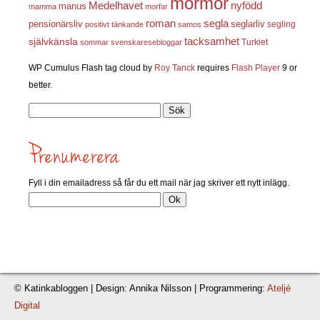
mormor
nyfödd
Medelhavet
manus
mamma
morfar
roman
segla
pensionärsliv
seglarliv
segling
positivt tänkande
samos
självkänsla
tacksamhet
Turkiet
sommar
svenskaresebloggar
WP Cumulus Flash tag cloud by
Roy Tanck
requires
Flash Player
9 or
better.
Sök
efter:
Fyll i din emailadress så får du ett mail när jag skriver ett nytt inlägg.
© Katinkabloggen | Design: Annika Nilsson | Programmering:
Ateljé
Digital