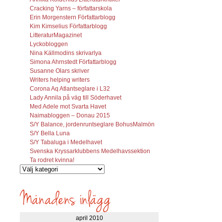
Cracking Yarns – författarskola
Erin Morgenstern Författarblogg
Kim Kimselius Författarblogg
LitteraturMagazinet
Lyckobloggen
Nina Källmodins skrivarlya
Simona Ahrnstedt Författarblogg
Susanne Olars skriver
Writers helping writers
Corona Aq Atlantseglare i L32
Lady Annila på väg till Söderhavet
Med Adele mot Svarta Havet
Naimabloggen – Donau 2015
S/Y Balance, jordenruntseglare BohusMalmön
S/Y Bella Luna
S/Y Tabaluga i Medelhavet
Svenska Kryssarklubbens Medelhavssektion
Ta rodret kvinna!
Vilka
inlägg
söks?
april 2010