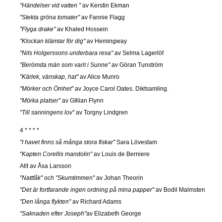
"Händelser vid vatten "
av Kerstin Ekman
"Stekta gröna tomater"
av Fannie Flagg
"Flyga drake"
av Khaled Hossein
"Klockan klämtar för dig"
av Hemingway
"Nils Holgerssons underbara resa"
av Selma Lagerlöf
"Berömda män som varit i Sunne"
av Göran Tunström
"Kärlek, vänskap, hat"
av Alice Munro
"Mörker och Ömhet"
av Joyce Carol Oates. Diktsamling.
"Mörka platser"
av GIllian Flynn
"Till sanningens lov"
av Torgny Lindgren
4 * * * *
"I havet finns så många stora fiskar"
Sara Lövestam
"Kapten Corellis mandolin"
av Louis de Berniere
Allt av Åsa Larsson
"Nattfåk" och "Skumtimmen"
av Johan Theorin
"Det är fortfarande ingen ordning på mina papper"
av Bodil Malmsten
"Den långa flykten"
av Richard Adams
"Saknaden efter Joseph"
av Elizabeth George