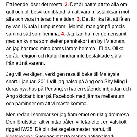
Ett leende löser det mesta.
2.
Det är bättre att tro alla om
gott och bli besviken ibland, än att vara misstänksam mot
alla och vara irriterad hela tiden.
3.
Det är lika lätt att få en
ny vän i Kuala Lumpur som i Malmö, man gör på precis
samma sätt som hemma.
4.
Jag kan ha mer gemensamt
med en kvinna som steker pannkakor i en by i Vietnam,
än jag har med mina barns lärare hemma i Ellös. Olika
språk, religion och kultur hindrar inte besläktade själar
från att nå varann.
Jag vill verkligen, verkligen resa tillbaka till Malaysia
snart. I januari 2011
vill
jag hälsa på Ang och Shy Ming i
deras nya hus på Penang, vi har en stående inbjudan och
Ang skickar bilder på Facebook med jämna mellanrum
och påminner om att vi måste komma.
Men redan i sommar ser jag fram emot en riktig drömresa.
Den förutsätter att vi hittar båten vi letar efter, en välskött,
riggad IW25. Då blir det segelsemester norrut, till
Kosteröarna
, Sveriges nyaste marina nationalpark.