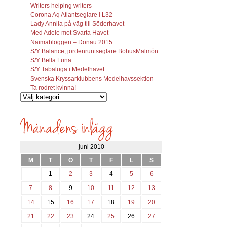
Writers helping writers
Corona Aq Atlantseglare i L32
Lady Annila på väg till Söderhavet
Med Adele mot Svarta Havet
Naimabloggen – Donau 2015
S/Y Balance, jordenruntseglare BohusMalmön
S/Y Bella Luna
S/Y Tabaluga i Medelhavet
Svenska Kryssarklubbens Medelhavssektion
Ta rodret kvinna!
Vilka
inlägg
söks?
juni 2010
M
T
O
T
F
L
S
1
2
3
4
5
6
7
8
9
10
11
12
13
14
15
16
17
18
19
20
21
22
23
24
25
26
27