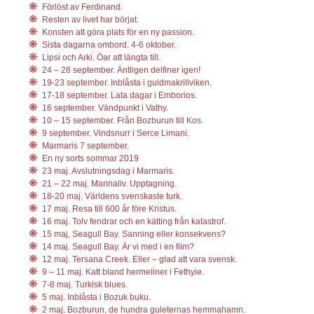
Förlöst av Ferdinand.
Resten av livet har börjat.
Konsten att göra plats för en ny passion.
Sista dagarna ombord. 4-6 oktober.
Lipsi och Arki. Öar att längta till.
24 – 28 september. Äntligen delfiner igen!
19-23 september. Inblåsta i guldmakrillviken.
17-18 september. Lata dagar i Emborios.
16 september. Vändpunkt i Vathy.
10 – 15 september. Från Bozburun till Kos.
9 september. Vindsnurr i Serce Limani.
Marmaris 7 september.
En ny sorts sommar 2019
23 maj. Avslutningsdag i Marmaris.
21 – 22 maj. Marinaliv. Upptagning.
18-20 maj. Världens svenskaste turk.
17 maj. Resa till 600 år före Kristus.
16 maj. Tolv fendrar och en kätting från katastrof.
15 maj, Seagull Bay. Sanning eller konsekvens?
14 maj. Seagull Bay. Är vi med i en film?
12 maj. Tersana Creek. Eller – glad att vara svensk.
9 – 11 maj. Katt bland hermeliner i Fethyie.
7-8 maj. Turkisk blues.
5 maj. Inblåsta i Bozuk buku.
2 maj. Bozburun, de hundra guleternas hemmahamn.