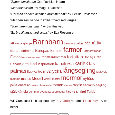
"Sagan om klanen Otori"
av Lian Hearn
"Moderspassion"
av Majgull Axelsson
"Det man har och det man drömmer om""
av Cecilia Davidsson
"Mannen som vände insidan ut"
av Fred Vargas
"Sommaren utan män"
av Siri Hustvedt
"En brasiliansk, med svans"
av Eva Rosengren
Barnbarn
båtliv
båt
att välja glädje
bebis
barndom
farmor
Europas kanaler
donau
drömmar
Farmorsfrågan
författare
Flatön
författardrömmar
förlag
Gran
franska kanaler
kärlek
las
kanalresa
grekland
inspiration
Canaria
långsegling
palmas
lycka
lm32
livskvalitet
Malaysia
mormor
nyfödd
Medelhavet
manus
mamma
morfar
roman
segla
pensionärsliv
seglarliv
segling
positivt tänkande
samos
självkänsla
tacksamhet
Turkiet
sommar
svenskaresebloggar
WP Cumulus Flash tag cloud by
Roy Tanck
requires
Flash Player
9 or
better.