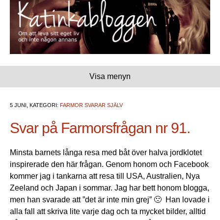
Visa menyn
5 JUNI, KATEGORI:
FARMOR SVARAR SJÄLV
Svar på Farmorsfrågan nr 91.
Minsta barnets långa resa med båt över halva jordklotet
inspirerade den här frågan. Genom honom och Facebook
kommer jag i tankarna att resa till USA, Australien, Nya
Zeeland och Japan i sommar. Jag har bett honom blogga,
men han svarade att ”det är inte min grej” 🙁 Han lovade i
alla fall att skriva lite varje dag och ta mycket bilder, alltid