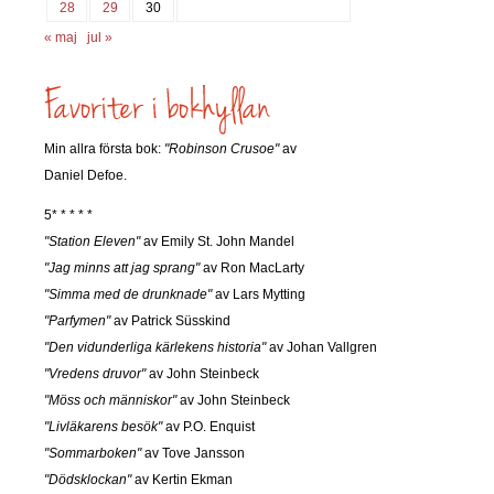
28
29
30
« maj
jul »
Min allra första bok:
"Robinson Crusoe"
av
Daniel Defoe.
5* * * * *
"Station Eleven"
av Emily St. John Mandel
"Jag minns att jag sprang"
av Ron MacLarty
"Simma med de drunknade"
av Lars Mytting
"Parfymen"
av Patrick Süsskind
"Den vidunderliga kärlekens historia"
av Johan Vallgren
"Vredens druvor"
av John Steinbeck
"Möss och människor"
av John Steinbeck
"Livläkarens besök"
av P.O. Enquist
"Sommarboken"
av Tove Jansson
"Dödsklockan"
av Kertin Ekman