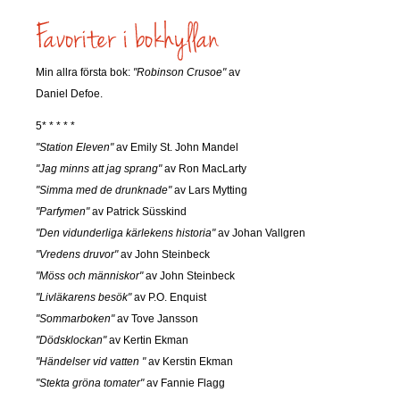
Min allra första bok:
"Robinson Crusoe"
av
Daniel Defoe.
5* * * * *
"Station Eleven"
av Emily St. John Mandel
"Jag minns att jag sprang"
av Ron MacLarty
"Simma med de drunknade"
av Lars Mytting
"Parfymen"
av Patrick Süsskind
"Den vidunderliga kärlekens historia"
av Johan Vallgren
"Vredens druvor"
av John Steinbeck
"Möss och människor"
av John Steinbeck
"Livläkarens besök"
av P.O. Enquist
"Sommarboken"
av Tove Jansson
"Dödsklockan"
av Kertin Ekman
"Händelser vid vatten "
av Kerstin Ekman
"Stekta gröna tomater"
av Fannie Flagg