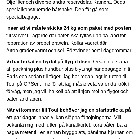
Oljefilter och diverse andra reservdelar. Kamera. Odds
specialkonstruerade båtshake. Den får gå som
specialbagage.
Inser att vi måste skicka 24 kg som paket med posten
till varvet i Lagarde där båten ska lyftas upp på land för
reparation av propelleraxeln. Kollar vädret där.
Arton grader varmt och sol. Försvinner bort i dagdrömmar.
Vi har bokat en hyrbil på flygplatsen.
Orkar inte släpa
all packning plus hundbur plus blytungt handbagage in till
Paris och sedan till tåget. Jag har redan lagt in rutten till
Toul på GPSen. Inte för att jag måste veta varenda krök i
förväg, men jag vill ha koll på att linjen mellan flyget och
båten är dragen.
När vi kommer till Toul behöver jag en startsträcka på
ett par dagar
innan vi kan släppa förtöjningarna. Vill
bekanta mig med rutten på kanalkortet, köra båten bara
några meter till en annan bryggplats, påminna hjärnan om