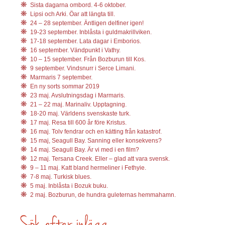
Sista dagarna ombord. 4-6 oktober.
Lipsi och Arki. Öar att längta till.
24 – 28 september. Äntligen delfiner igen!
19-23 september. Inblåsta i guldmakrillviken.
17-18 september. Lata dagar i Emborios.
16 september. Vändpunkt i Vathy.
10 – 15 september. Från Bozburun till Kos.
9 september. Vindsnurr i Serce Limani.
Marmaris 7 september.
En ny sorts sommar 2019
23 maj. Avslutningsdag i Marmaris.
21 – 22 maj. Marinaliv. Upptagning.
18-20 maj. Världens svenskaste turk.
17 maj. Resa till 600 år före Kristus.
16 maj. Tolv fendrar och en kätting från katastrof.
15 maj, Seagull Bay. Sanning eller konsekvens?
14 maj. Seagull Bay. Är vi med i en film?
12 maj. Tersana Creek. Eller – glad att vara svensk.
9 – 11 maj. Katt bland hermeliner i Fethyie.
7-8 maj. Turkisk blues.
5 maj. Inblåsta i Bozuk buku.
2 maj. Bozburun, de hundra guleternas hemmahamn.