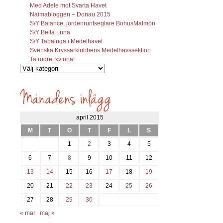
Med Adele mot Svarta Havet
Naimabloggen – Donau 2015
S/Y Balance, jordenruntseglare BohusMalmön
S/Y Bella Luna
S/Y Tabaluga i Medelhavet
Svenska Kryssarklubbens Medelhavssektion
Ta rodret kvinna!
Vilka
inlägg
söks?
april 2015
M
T
O
T
F
L
S
1
2
3
4
5
6
7
8
9
10
11
12
13
14
15
16
17
18
19
20
21
22
23
24
25
26
27
28
29
30
« mar
maj »