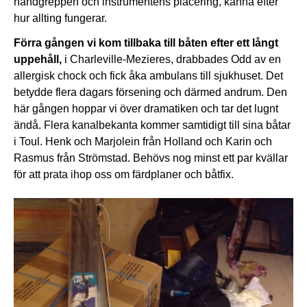
handgreppen och instrumentens placering, känna efter
hur allting fungerar.
Förra gången vi kom tillbaka till båten efter ett långt
uppehåll,
i Charleville-Mezieres, drabbades Odd av en
allergisk chock och fick åka ambulans till sjukhuset. Det
betydde flera dagars försening och därmed andrum. Den
här gången hoppar vi över dramatiken och tar det lugnt
ändå. Flera kanalbekanta kommer samtidigt till sina båtar
i Toul. Henk och Marjolein från Holland och Karin och
Rasmus från Strömstad. Behövs nog minst ett par kvällar
för att prata ihop oss om färdplaner och båtfix.