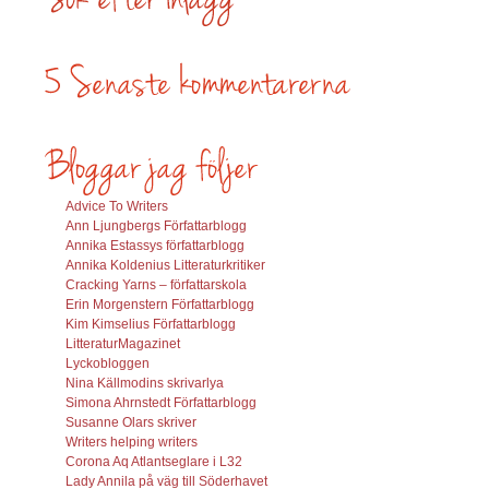
Advice To Writers
Ann Ljungbergs Författarblogg
Annika Estassys författarblogg
Annika Koldenius Litteraturkritiker
Cracking Yarns – författarskola
Erin Morgenstern Författarblogg
Kim Kimselius Författarblogg
LitteraturMagazinet
Lyckobloggen
Nina Källmodins skrivarlya
Simona Ahrnstedt Författarblogg
Susanne Olars skriver
Writers helping writers
Corona Aq Atlantseglare i L32
Lady Annila på väg till Söderhavet