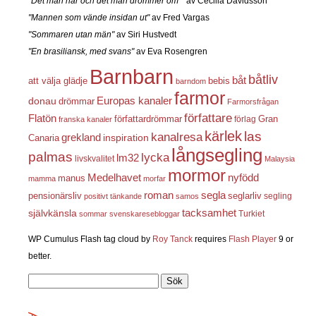
"Det man har och det man drömmer om""
av Cecilia Davidsson
"Mannen som vände insidan ut"
av Fred Vargas
"Sommaren utan män"
av Siri Hustvedt
"En brasiliansk, med svans"
av Eva Rosengren
Barnbarn
båtliv
båt
att välja glädje
bebis
barndom
farmor
Europas kanaler
donau
drömmar
Farmorsfrågan
författare
Flatön
författardrömmar
förlag
Gran
franska kanaler
kärlek
las
kanalresa
grekland
inspiration
Canaria
långsegling
palmas
lycka
lm32
livskvalitet
Malaysia
mormor
nyfödd
Medelhavet
manus
mamma
morfar
roman
segla
pensionärsliv
seglarliv
segling
positivt tänkande
samos
självkänsla
tacksamhet
Turkiet
sommar
svenskaresebloggar
WP Cumulus Flash tag cloud by
Roy Tanck
requires
Flash Player
9 or
better.
Sök
efter: