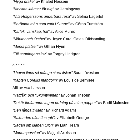
"Flyga drake"
av Khaled Hossein
"Klockan klämtar för dig"
av Hemingway
"Nils Holgerssons underbara resa"
av Selma Lagerlöf
"Berömda män som varit i Sunne"
av Göran Tunström
"Kärlek, vänskap, hat"
av Alice Munro
"Mörker och Ömhet"
av Joyce Carol Oates. Diktsamling.
"Mörka platser"
av GIllian Flynn
"Till sanningens lov"
av Torgny Lindgren
4 * * * *
"I havet finns så många stora fiskar"
Sara Lövestam
"Kapten Corellis mandolin"
av Louis de Berniere
Allt av Åsa Larsson
"Nattfåk" och "Skumtimmen"
av Johan Theorin
"Det är fortfarande ingen ordning på mina papper"
av Bodil Malmsten
"Den långa flykten"
av Richard Adams
"Saknaden efter Joseph"
av Elizabeth George
"Sagan om klanen Otori"
av Lian Hearn
"Moderspassion"
av Majgull Axelsson