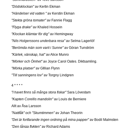
"Dödsklockan"
av Kertin Ekman
"Händelser vid vatten "
av Kerstin Ekman
"Stekta gröna tomater"
av Fannie Flagg
"Flyga drake"
av Khaled Hossein
"Klockan klämtar för dig"
av Hemingway
"Nils Holgerssons underbara resa"
av Selma Lagerlöf
"Berömda män som varit i Sunne"
av Göran Tunström
"Kärlek, vänskap, hat"
av Alice Munro
"Mörker och Ömhet"
av Joyce Carol Oates. Diktsamling.
"Mörka platser"
av GIllian Flynn
"Till sanningens lov"
av Torgny Lindgren
4 * * * *
"I havet finns så många stora fiskar"
Sara Lövestam
"Kapten Corellis mandolin"
av Louis de Berniere
Allt av Åsa Larsson
"Nattfåk" och "Skumtimmen"
av Johan Theorin
"Det är fortfarande ingen ordning på mina papper"
av Bodil Malmsten
"Den långa flykten"
av Richard Adams