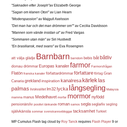
"Saknaden efter Joseph"
av Elizabeth George
"Sagan om klanen Otori"
av Lian Hearn
"Moderspassion"
av Majgull Axelsson
"Det man har och det man drömmer om""
av Cecilia Davidsson
"Mannen som vände insidan ut"
av Fred Vargas
"Sommaren utan män"
av Siri Hustvedt
"En brasiliansk, med svans"
av Eva Rosengren
Barnbarn
båtliv
båt
att välja glädje
bebis
barndom
farmor
Europas kanaler
donau
drömmar
Farmorsfrågan
författare
Flatön
författardrömmar
förlag
Gran
franska kanaler
kärlek
las
kanalresa
grekland
inspiration
Canaria
långsegling
palmas
lycka
lm32
livskvalitet
Malaysia
mormor
nyfödd
Medelhavet
manus
mamma
morfar
roman
segla
pensionärsliv
seglarliv
segling
positivt tänkande
samos
självkänsla
tacksamhet
Turkiet
sommar
svenskaresebloggar
WP Cumulus Flash tag cloud by
Roy Tanck
requires
Flash Player
9 or