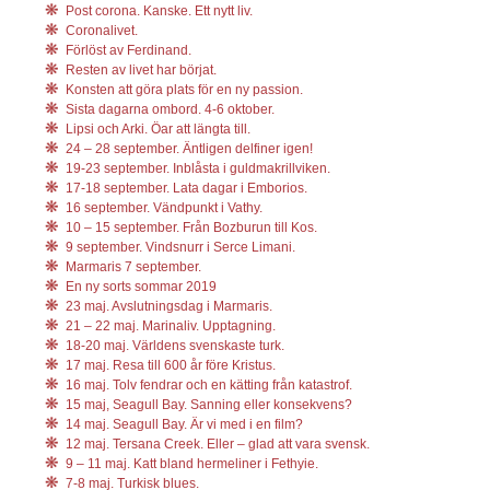
Post corona. Kanske. Ett nytt liv.
Coronalivet.
Förlöst av Ferdinand.
Resten av livet har börjat.
Konsten att göra plats för en ny passion.
Sista dagarna ombord. 4-6 oktober.
Lipsi och Arki. Öar att längta till.
24 – 28 september. Äntligen delfiner igen!
19-23 september. Inblåsta i guldmakrillviken.
17-18 september. Lata dagar i Emborios.
16 september. Vändpunkt i Vathy.
10 – 15 september. Från Bozburun till Kos.
9 september. Vindsnurr i Serce Limani.
Marmaris 7 september.
En ny sorts sommar 2019
23 maj. Avslutningsdag i Marmaris.
21 – 22 maj. Marinaliv. Upptagning.
18-20 maj. Världens svenskaste turk.
17 maj. Resa till 600 år före Kristus.
16 maj. Tolv fendrar och en kätting från katastrof.
15 maj, Seagull Bay. Sanning eller konsekvens?
14 maj. Seagull Bay. Är vi med i en film?
12 maj. Tersana Creek. Eller – glad att vara svensk.
9 – 11 maj. Katt bland hermeliner i Fethyie.
7-8 maj. Turkisk blues.