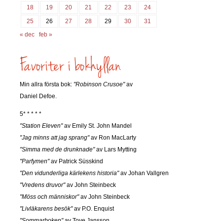
18
19
20
21
22
23
24
25
26
27
28
29
30
31
« dec
feb »
Min allra första bok:
"Robinson Crusoe"
av
Daniel Defoe.
5* * * * *
"Station Eleven"
av Emily St. John Mandel
"Jag minns att jag sprang"
av Ron MacLarty
"Simma med de drunknade"
av Lars Mytting
"Parfymen"
av Patrick Süsskind
"Den vidunderliga kärlekens historia"
av Johan Vallgren
"Vredens druvor"
av John Steinbeck
"Möss och människor"
av John Steinbeck
"Livläkarens besök"
av P.O. Enquist
"Sommarboken"
av Tove Jansson