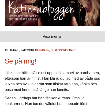
Visa menyn
13 JANUARI, KATEGORI:
BARNBARN
,
OKATEGORISERADE
Se på mig!
Lille L har hittills fått mest uppmärksamhet av barnbarnen,
eftersom han är minst. Han blir ju gullad med av både oss
vuxna och av kusinerna som älskat att släpa, kånka och
busa med honom så länge han funnits.
Sedan i lördags har han fått konkurrens. Omöjlig
konkurrens. Han tog det väldigt bra, hoppade först