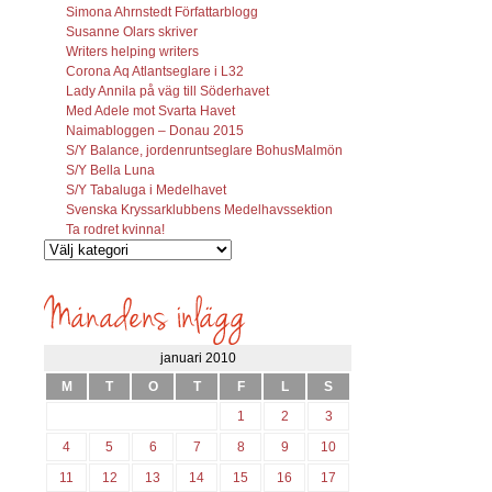
Simona Ahrnstedt Författarblogg
Susanne Olars skriver
Writers helping writers
Corona Aq Atlantseglare i L32
Lady Annila på väg till Söderhavet
Med Adele mot Svarta Havet
Naimabloggen – Donau 2015
S/Y Balance, jordenruntseglare BohusMalmön
S/Y Bella Luna
S/Y Tabaluga i Medelhavet
Svenska Kryssarklubbens Medelhavssektion
Ta rodret kvinna!
Vilka
inlägg
söks?
januari 2010
M
T
O
T
F
L
S
1
2
3
4
5
6
7
8
9
10
11
12
13
14
15
16
17