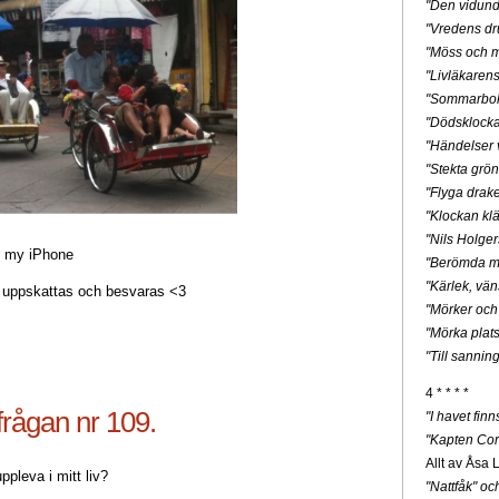
"Den vidunde
"Vredens dr
"Möss och m
"Livläkaren
"Sommarbo
"Dödsklock
"Händelser v
"Stekta grön
"Flyga drak
"Klockan klä
"Nils Holge
m my iPhone
"Berömda mä
"Kärlek, vän
uppskattas och besvaras <3
"Mörker och
"Mörka plats
"Till sannin
4 * * * *
rågan nr 109.
"I havet fin
"Kapten Cor
Allt av Åsa 
ppleva i mitt liv?
"Nattfåk" o