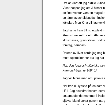
Det är klart att jag skulle ku
Visst hoppas jag att vi hinner
delfiner verkar vara en magisk 
en jättehavssköldpadda i Indis
känslan. Men Kina vill jag verk
Jag har ju fram till nu upplevt 
åtminstone sett ur ett rättvise
skilsmässa, graviditeter, förlo
företag, barnbarn.
Resten av livet borde jag nog b
makt upptäcker hur bra jag har 
Nej, den fega och själviska tanke
Farmorsfrågan nr 109! 🙂
Jag vill hinna med att uppleva a
Här kan du lyssna på en som v
i P1. Jag beundrar honom oerh
ensamstående mammor i Indien, 
själva, bland annat genom att 