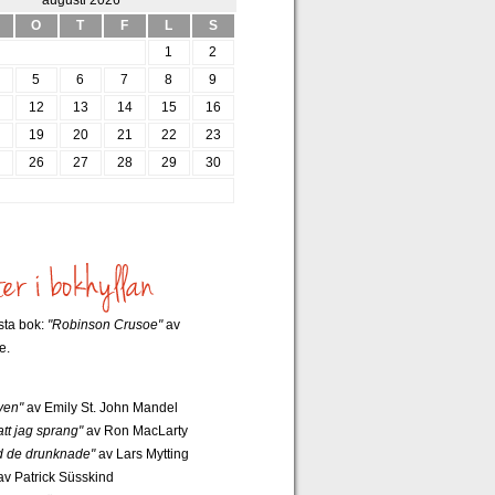
augusti 2026
O
T
F
L
S
1
2
5
6
7
8
9
12
13
14
15
16
8
19
20
21
22
23
5
26
27
28
29
30
rsta bok:
"Robinson Crusoe"
av
e.
ven"
av Emily St. John Mandel
tt jag sprang"
av Ron MacLarty
 de drunknade"
av Lars Mytting
v Patrick Süsskind