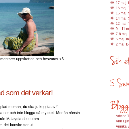
17 maj. R
16 maj. 
15 maj, 
14 maj. 
12 maj. 
9 – 11 m
7-8 maj.
5 maj. I
2 maj. 
entarer uppskattas och besvaras <3
ad som det verkar!
pplad morsan, du ska ju koppla av!”
ga ner och inte blogga så mycket. Mer än nånsin
Advice T
 Från Malaysia dessutom.
Ann Ljun
som det kanske ser ut.
Annika E