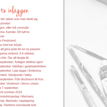
 blir sällan som man tänkt sig.
 provtur!
en, efter två coronaår.
na. Kanske. Ett nytt liv.
vet.
av Ferdinand.
 livet har börjat.
att göra plats för en ny passion.
garna ombord. 4-6 oktober.
 Arki. Öar att längta till.
september. Äntligen delfiner igen!
ptember. Inblåsta i guldmakrillviken.
ptember. Lata dagar i Emborios.
mber. Vändpunkt i Vathy.
september. Från Bozburun till Kos.
ber. Vindsnurr i Serce Limani.
s 7 september.
orts sommar 2019
Avslutningsdag i Marmaris.
maj. Marinaliv. Upptagning.
j. Världens svenskaste turk.