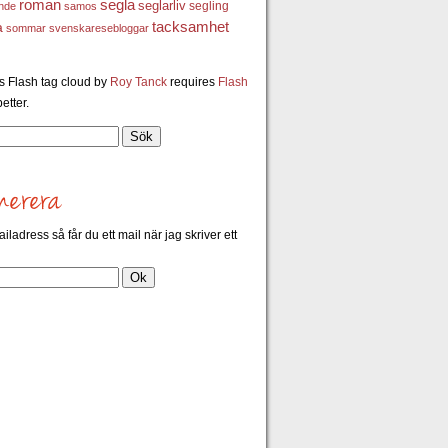
roman
segla
seglarliv
segling
ande
samos
a
tacksamhet
sommar
svenskaresebloggar
 Flash tag cloud by
Roy Tanck
requires
Flash
etter.
ailadress så får du ett mail när jag skriver ett