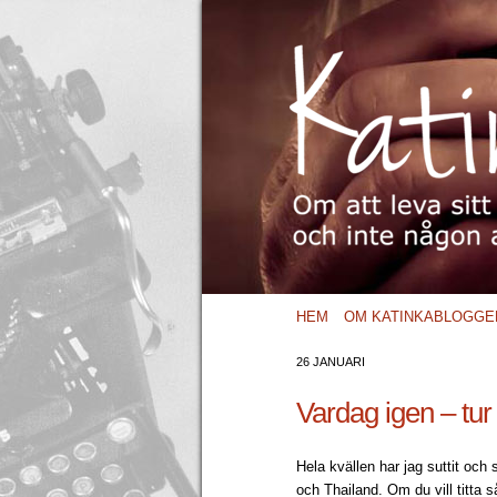
HEM
OM KATINKABLOGGE
26 JANUARI
Vardag igen – tur 
Hela kvällen har jag suttit och s
och Thailand. Om du vill titta 