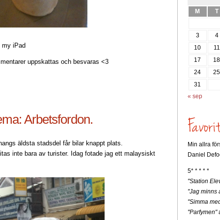
M
T
3
4
m my iPad
10
11
17
1
entarer uppskattas och besvaras <3
24
2
31
« sep
Tema: Arbetsfordon.
ngs äldsta stadsdel får bilar knappt plats.
Min allra fö
tas inte bara av turister. Idag fotade jag ett malaysiskt
Daniel Defo
5* * * * *
"Station Ele
"Jag minns a
"Simma med
"Parfymen"
a