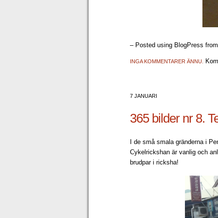
– Posted using BlogPress fro
Komm
INGA KOMMENTARER ÄNNU.
7 JANUARI
365 bilder nr 8. 
I de små smala gränderna i Pena
Cykelrickshan är vanlig och anli
brudpar i ricksha!