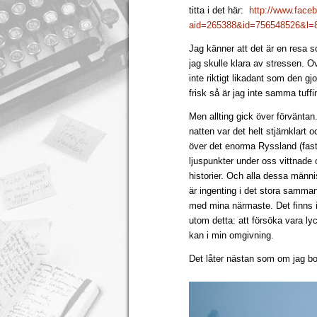
titta i det här:
http://www.face
aid=265388&id=756548526&l=
Jag känner att det är en resa so
jag skulle klara av stressen. Ov
inte riktigt likadant som den gj
frisk så är jag inte samma tuffi
Men allting gick över förväntan.
natten var det helt stjärnklart 
över det enorma Ryssland (fast
ljuspunkter under oss vittnade
historier. Och alla dessa männis
är ingenting i det stora samma
med mina närmaste. Det finns ing
utom detta: att försöka vara ly
kan i min omgivning.
Det låter nästan som om jag bo