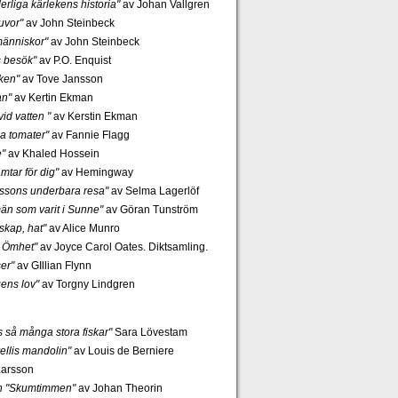
rliga kärlekens historia"
av Johan Vallgren
uvor"
av John Steinbeck
änniskor"
av John Steinbeck
s besök"
av P.O. Enquist
ken"
av Tove Jansson
an"
av Kertin Ekman
id vatten "
av Kerstin Ekman
a tomater"
av Fannie Flagg
e"
av Khaled Hossein
mtar för dig"
av Hemingway
rssons underbara resa"
av Selma Lagerlöf
n som varit i Sunne"
av Göran Tunström
skap, hat"
av Alice Munro
 Ömhet"
av Joyce Carol Oates. Diktsamling.
er"
av GIllian Flynn
gens lov"
av Torgny Lindgren
ns så många stora fiskar"
Sara Lövestam
ellis mandolin"
av Louis de Berniere
Larsson
ch "Skumtimmen"
av Johan Theorin