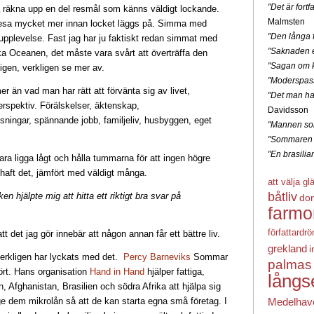
"Det är for
nna räkna upp en del resmål som känns väldigt lockande.
Malmsten
 resa mycket mer innan locket läggs på. Simma med
"Den långa f
upplevelse. Fast jag har ju faktiskt redan simmat med
"Saknaden e
ka Oceanen, det måste vara svårt att överträffa den
"Sagan om k
ligen, verkligen se mer av.
"Moderspas
mer än vad man har rätt att förvänta sig av livet,
"Det man ha
perspektiv. Förälskelser, äktenskap,
Davidsson
ssningar, spännande jobb, familjeliv, husbyggen, eget
"Mannen som
"Sommaren 
"En brasili
ara ligga lågt och hålla tummarna för att ingen högre
haft det, jämfört med väldigt många.
att välja gl
båtliv
n hjälpte mig att hitta ett riktigt bra svar på
do
farmo
författardr
tt det jag gör innebär att någon annan får ett bättre liv.
grekland
i
erkligen har lyckats med det.
Percy Barneviks
Sommar
palmas
ört. Hans organisation
Hand in Hand
hjälper fattiga,
långs
Afghanistan, Brasilien och södra Afrika att hjälpa sig
ge dem mikrolån så att de kan starta egna små företag. I
Medelhav