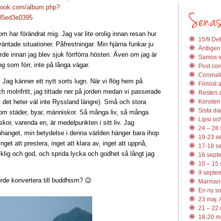
book.com/album.php?
85ed3e0395
m har förändrat mig. Jag var lite orolig innan resan hur
15/9 Det
äntade situationer. Påfrestningar. Min hjärna funkar ju
Äntligen
orde innan jag blev sjuk förrförra hösten. Även om jag är
Samos ig
ng som förr, inte på långa vägar.
Post coro
Coronali
 Jag känner ett nytt sorts lugn. När vi flög hem på
Förlöst 
och molnfritt, jag tittade ner på jorden medan vi passerade
Resten av
 det heter väl inte Ryssland längre). Små och stora
Konsten 
Sista da
 om städer, byar, människor. Så många liv, så många
Lipsi och
kor, varenda en, är medelpunkten i sitt liv. Jag
24 – 28 
nhanget, min betydelse i denna världen hänger bara ihop
19-23 se
et att prestera, inget att klara av, inget att uppnå,
17-18 se
cklig och god, och sprida lycka och godhet så långt jag
16 septe
10 – 15 
9 septem
rde konvertera till buddhism? 😉
Marmari
En ny s
23 maj. 
21 – 22 
18-20 ma