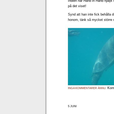
Indien har Hand in Hand hjälpt
på det viset!
Synd att han inte fick behålla 
honom, tänk så mycket större n
Komm
INGA KOMMENTARER ÄNNU.
5 JUNI