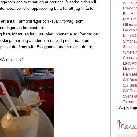
ligga tom och tyst när jag är bortrest. Å andra sidan vill
Annika K
Cracking
nternetcafeer eller uppkoppling bara för att jag ”måste”
Erin Mor
Kim Kims
t ett antal Farmorsfrågor och -svar i förväg, som
Litterat
 de dagar jag har bestämt.
Lyckobl
g bara för att jag har lust. Med Iphonen eller iPad tar det
Nina Käl
 slänga ner några rader och en bild precis när som
Simona A
Susanne 
t när det finns wifi. Bloggandet styr inte alls, det är
Writers 
Corona A
 SÅ enkelt. 😉
Lady Ann
Med Ade
Naimabl
S/Y Bal
S/Y Bel
S/Y Tab
Svenska
Ta rodre
Vilka
inlägg
söks?