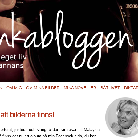
N
OM MIG
OM MINA BILDER
MINA NOVELLER
BÅTLIVET
DIKTA
att bilderna finns!
orterat, justerat och slängt bilder från resan till Malaysia
så finns det nu ett album på min Facebook-sida, du kan