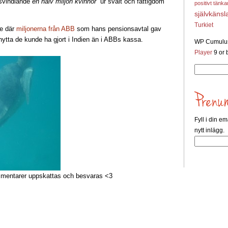
 svindlande
en halv miljon kvinnor
ur svält och fattigdom
positivt tänk
självkänsl
Turkiet
de där
miljonerna från ABB
som hans pensionsavtal gav
ytta de kunde ha gjort i Indien än i ABBs kassa.
WP Cumulus
Player
9 or b
Sök
efter:
Fyll i din em
nytt inlägg.
entarer uppskattas och besvaras <3