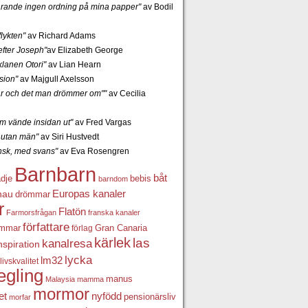
tfarande ingen ordning på mina papper"
av Bodil
lykten"
av Richard Adams
fter Joseph"
av Elizabeth George
lanen Otori"
av Lian Hearn
sion"
av Majgull Axelsson
r och det man drömmer om""
av Cecilia
 vände insidan ut"
av Fred Vargas
utan män"
av Siri Hustvedt
ansk, med svans"
av Eva Rosengren
Barnbarn
båt
ädje
bebis
barndom
Europas kanaler
nau
drömmar
r
Flatön
Farmorsfrågan
franska kanaler
författare
ömmar
förlag
Gran Canaria
kärlek
las
kanalresa
nspiration
lycka
lm32
livskvalitet
egling
manus
Malaysia
mamma
mormor
nyfödd
et
pensionärsliv
morfar