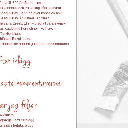
esa till 600 år före Kristus.
Tolv fendrar och en kätting från katastrof.
Seagull Bay. Sanning eller konsekvens?
Seagull Bay. Är vi med i en film?
Tersana Creek. Eller – glad att vara svensk.
aj. Katt bland hermeliner i Fethyie.
 Turkisk blues.
nblåsta i Bozuk buku.
Bozburun, de hundra guleternas hemmahamn.
o Writers
gbergs Författarblogg
stassys författarblogg