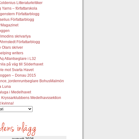
oldenius Litteraturkritiker
 Yarns – författarskola
genstern Författarblogg
elius Författarblogg
urMagazinet
oggen
lmodins skrivarlya
hrnstedt Författarblogg
Olars skriver
helping writers
q Atlantseglare i L32
ila på väg till Söderhavet
le mot Svarta Havet
oggen – Donau 2015
ance, jordenruntseglare BohusMalmön
la Luna
aluga i Medelhavet
 Kryssarklubbens Medelhavssektion
t kvinna!