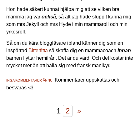
Hon hade säkert kunnat hjälpa mig att se vilken bra
mamma jag var
också
,
så att jag hade sluppit känna mig
som mrs Jekyll och mrs Hyde i min mammaroll och min
yrkesroll.
Så om du kära bloggläsare ibland känner dig som en
inspärrad
Bitterfitta
så skaffa dig en mammacoach
innan
barnen flyttar hemifrån. Det är du värd. Och det kostar inte
mycket mer än att hålla sig med fransk manikyr.
Kommentarer uppskattas och
INGA KOMMENTARER ÄNNU.
besvaras <3
1
2
»