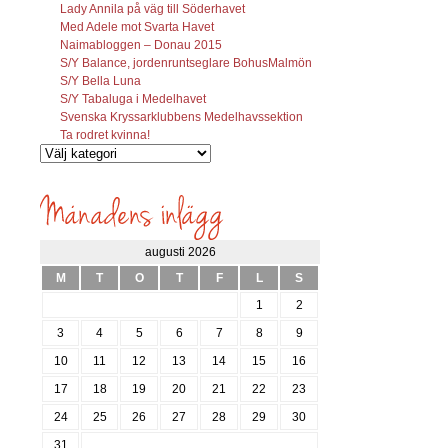
Lady Annila på väg till Söderhavet
Med Adele mot Svarta Havet
Naimabloggen – Donau 2015
S/Y Balance, jordenruntseglare BohusMalmön
S/Y Bella Luna
S/Y Tabaluga i Medelhavet
Svenska Kryssarklubbens Medelhavssektion
Ta rodret kvinna!
Vilka
inlägg
söks?
augusti 2026
M
T
O
T
F
L
S
1
2
3
4
5
6
7
8
9
10
11
12
13
14
15
16
17
18
19
20
21
22
23
24
25
26
27
28
29
30
31