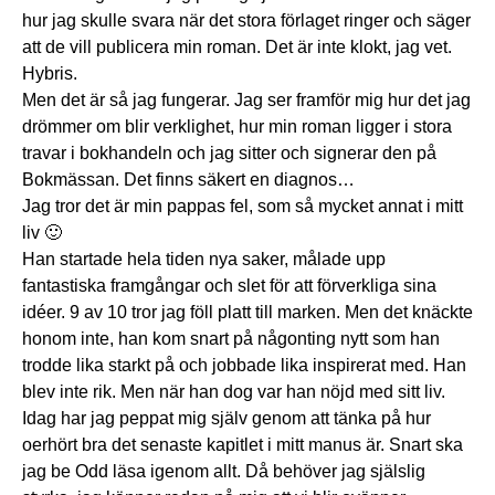
hur jag skulle svara när det stora förlaget ringer och säger
att de vill publicera min roman. Det är inte klokt, jag vet.
Hybris.
Men det är så jag fungerar. Jag ser framför mig hur det jag
drömmer om blir verklighet, hur min roman ligger i stora
travar i bokhandeln och jag sitter och signerar den på
Bokmässan. Det finns säkert en diagnos…
Jag tror det är min pappas fel, som så mycket annat i mitt
liv 🙂
Han startade hela tiden nya saker, målade upp
fantastiska framgångar och slet för att förverkliga sina
idéer. 9 av 10 tror jag föll platt till marken. Men det knäckte
honom inte, han kom snart på någonting nytt som han
trodde lika starkt på och jobbade lika inspirerat med. Han
blev inte rik. Men när han dog var han nöjd med sitt liv.
Idag har jag peppat mig själv genom att tänka på hur
oerhört bra det senaste kapitlet i mitt manus är. Snart ska
jag be Odd läsa igenom allt. Då behöver jag själslig