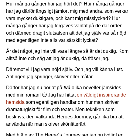
Hur många gånger har jag hört det? Hur många gånger
har jag därför ängsligt jämfört mig med andra, som verkar
vara mycket duktigare, och känt mig misslyckad? Hur
många gånger har jag förgäves väntat på de där orden
och därmed dragit slutsatsen att det jag själv var så nöjd
med egentligen inte alls var särskilt lyckat?
Är det något jag inte vill vara längre så är det duktig. Kom
alltså inte och säg att jag är duktig, då fräser jag.
Däremot vill jag vara nöjd själv. Och jag vill känna lust.
Antingen jag springer, skriver eller målar.
Därför har jag nu börjat på
två
olika noveller jämsides
med min roman! 🙂 Jag har hittat
en väldigt inspirerande
hemsida
som egentligen handlar om hur man skriver
dramaturgiskt för film och teater. Men tekniken som
beskrivs, den välkända Heroes Journey, går lika bra att
använda när man skriver skönlitterärt.
Med hjälp av The Heroe´s Journey ser jag nu tydligt en