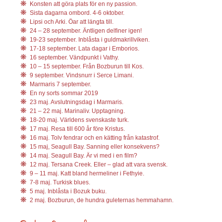
Konsten att göra plats för en ny passion.
Sista dagarna ombord. 4-6 oktober.
Lipsi och Arki. Öar att längta till.
24 – 28 september. Äntligen delfiner igen!
19-23 september. Inblåsta i guldmakrillviken.
17-18 september. Lata dagar i Emborios.
16 september. Vändpunkt i Vathy.
10 – 15 september. Från Bozburun till Kos.
9 september. Vindsnurr i Serce Limani.
Marmaris 7 september.
En ny sorts sommar 2019
23 maj. Avslutningsdag i Marmaris.
21 – 22 maj. Marinaliv. Upptagning.
18-20 maj. Världens svenskaste turk.
17 maj. Resa till 600 år före Kristus.
16 maj. Tolv fendrar och en kätting från katastrof.
15 maj, Seagull Bay. Sanning eller konsekvens?
14 maj. Seagull Bay. Är vi med i en film?
12 maj. Tersana Creek. Eller – glad att vara svensk.
9 – 11 maj. Katt bland hermeliner i Fethyie.
7-8 maj. Turkisk blues.
5 maj. Inblåsta i Bozuk buku.
2 maj. Bozburun, de hundra guleternas hemmahamn.