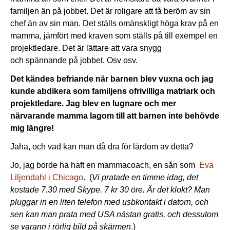
familjen än på jobbet. Det är roligare att få beröm av sin
chef än av sin man. Det ställs omänskligt höga krav på en
mamma, jämfört med kraven som ställs på till exempel en
projektledare. Det är lättare att vara snygg
och spännande på jobbet. Osv osv.
Det kändes befriande när barnen blev vuxna och jag
kunde abdikera som familjens ofrivilliga matriark och
projektledare. Jag blev en lugnare och mer
närvarande mamma lagom till att barnen inte behövde
mig längre!
Jaha, och vad kan man då dra för lärdom av detta?
Jo, jag borde ha haft en mammacoach, en sån som
Eva
Liljendahl i Chicago
. (
Vi pratade en timme idag, det
kostade 7.30 med Skype. 7 kr 30 öre. Är det klokt? Man
pluggar in en liten telefon med usbkontakt i datorn, och
sen kan man prata med USA nästan gratis, och dessutom
se varann i rörlig bild på skärmen
.)