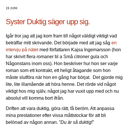
19 JUNI
Syster Duktig säger upp sig.
Igår tror jag att jag kom fram till något väldigt viktigt vad
beträffar mitt skrivande. Det började med att jag såg
en
intervju på nätet
med författaren Kajsa Ingemarsson (hon
har skrivit flera romaner bl a Små citroner gula och
Någonstans inom oss). Hon beskriver hur hon ser varje
roman som ett kontrakt, ett heligt åtagande som hon
måste slutföra när hon en gång har börjat. Det gjorde mig
lite, lite illamående att höra henne. Det rörde vid något
viktigt hos mig själv, något jag har vuxit upp med och nu
absolut vill komma bort ifrån.
Driften att vara duktig, göra rätt, få beröm. Att anpassa
mina prestationer efter vissa måttstockar för att bli
belönad av någon annan. ”
Du är så duktig
!”