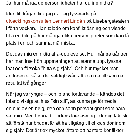
Ja, hur många delpersonligheter har du inom dig?
Idén till frågan fick jag när jag lyssnade på
utvecklingskonsulten Lennart Lindén
på Lisebergsteatern
i förra veckan. Han talade om konfliktlösning och visade
bl a en bild på hur många olika personligheter som kan få
plats i en och samma människa.
Det gav mig en riktig aha-upplevelse. Hur många gånger
har man inte hört uppmaningen att stanna upp, lyssna
inåt och försöka ”hitta sig själv”. Och hur mycket man
än försöker så är det väldigt svårt att komma till samma
resultat två gånger.
När jag var yngre – och ibland fortfarande – kändes det
ibland viktigt att hitta ”sin stil”, att kunna ge förmedla
en bild av en helgjuten och sann personlighet som bara
var min. Men Lennart Lindéns föreläsning fick mig faktiskt
att förstå hur bra det är att ha tillgång till olika sidor inom
sig själv. Det är t ex mycket lättare att hantera konflikter