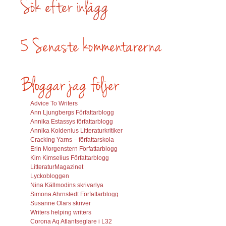
Advice To Writers
Ann Ljungbergs Författarblogg
Annika Estassys författarblogg
Annika Koldenius Litteraturkritiker
Cracking Yarns – författarskola
Erin Morgenstern Författarblogg
Kim Kimselius Författarblogg
LitteraturMagazinet
Lyckobloggen
Nina Källmodins skrivarlya
Simona Ahrnstedt Författarblogg
Susanne Olars skriver
Writers helping writers
Corona Aq Atlantseglare i L32