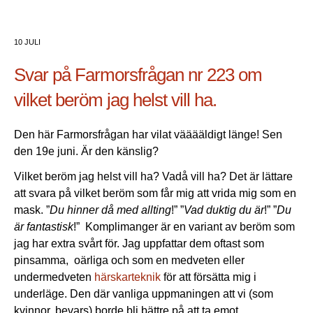
10 JULI
Svar på Farmorsfrågan nr 223 om
vilket beröm jag helst vill ha.
Den här Farmorsfrågan har vilat vääääldigt länge! Sen
den 19e juni. Är den känslig?
Vilket beröm jag helst vill ha? Vadå vill ha? Det är lättare
att svara på vilket beröm som får mig att vrida mig som en
mask. ”
Du hinner då med allting
!” ”
Vad duktig du är
!” ”
Du
är fantastisk
!” Komplimanger är en variant av beröm som
jag har extra svårt för. Jag uppfattar dem oftast som
pinsamma, oärliga och som en medveten eller
undermedveten
härskarteknik
för att försätta mig i
underläge. Den där vanliga uppmaningen att vi (som
kvinnor, bevars) borde bli bättre på att ta emot