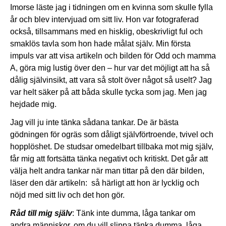
Imorse läste jag i tidningen om en kvinna som skulle fylla
år och blev intervjuad om sitt liv. Hon var fotograferad
också, tillsammans med en hisklig, obeskrivligt ful och
smaklös tavla som hon hade målat själv. Min första
impuls var att visa artikeln och bilden för Odd och mamma
A, göra mig lustig över den – hur var det möjligt att ha så
dålig självinsikt, att vara så stolt över något så uselt? Jag
var helt säker på att båda skulle tycka som jag. Men jag
hejdade mig.
Jag vill ju inte tänka sådana tankar. De är bästa
gödningen för ogräs som dåligt självförtroende, tvivel och
hopplöshet. De studsar omedelbart tillbaka mot mig själv,
får mig att fortsätta tänka negativt och kritiskt. Det går att
välja helt andra tankar när man tittar på den där bilden,
läser den där artikeln: så härligt att hon är lycklig och
nöjd med sitt liv och det hon gör.
Råd till mig själv
: Tänk inte dumma, låga tankar om
andra människor, om du vill slippa tänka dumma, låga