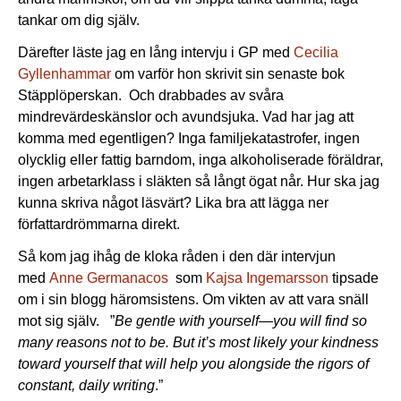
tankar om dig själv.
Därefter läste jag en lång intervju i GP med
Cecilia
Gyllenhammar
om varför hon skrivit sin senaste bok
Stäpplöperskan. Och drabbades av svåra
mindrevärdeskänslor och avundsjuka. Vad har jag att
komma med egentligen? Inga familjekatastrofer, ingen
olycklig eller fattig barndom, inga alkoholiserade föräldrar,
ingen arbetarklass i släkten så långt ögat når. Hur ska jag
kunna skriva något läsvärt? Lika bra att lägga ner
författardrömmarna direkt.
Så kom jag ihåg de kloka råden i den där intervjun
med
Anne Germanacos
som
Kajsa Ingemarsson
tipsade
om i sin blogg häromsistens. Om vikten av att vara snäll
mot sig själv. ”
Be gentle with yourself—you will find so
many reasons not to be. But it’s most likely your kindness
toward yourself that will help you alongside the rigors of
constant, daily writing
.”