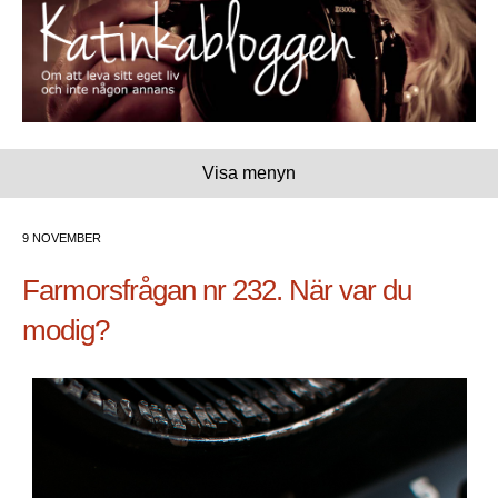
Visa menyn
9 NOVEMBER
Farmorsfrågan nr 232. När var du
modig?