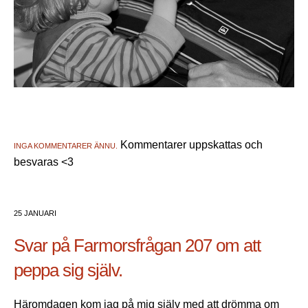
Kommentarer uppskattas och
INGA KOMMENTARER ÄNNU.
besvaras <3
25 JANUARI
Svar på Farmorsfrågan 207 om att
peppa sig själv.
Häromdagen kom jag på mig själv med att drömma om