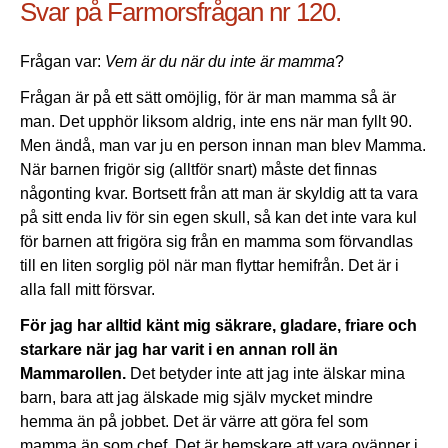
Svar på Farmorsfrågan nr 120.
Frågan var:
Vem är du när du inte är mamma
?
Frågan är på ett sätt omöjlig, för är man mamma så är
man. Det upphör liksom aldrig, inte ens när man fyllt 90.
Men ändå, man var ju en person innan man blev Mamma.
När barnen frigör sig (alltför snart) måste det finnas
någonting kvar. Bortsett från att man är skyldig att ta vara
på sitt enda liv för sin egen skull, så kan det inte vara kul
för barnen att frigöra sig från en mamma som förvandlas
till en liten sorglig pöl när man flyttar hemifrån. Det är i
alla fall mitt försvar.
För jag har alltid känt mig säkrare, gladare, friare och
starkare när jag har varit i en annan roll än
Mammarollen.
Det betyder inte att jag inte älskar mina
barn, bara att jag älskade mig själv mycket mindre
hemma än på jobbet. Det är värre att göra fel som
mamma än som chef. Det är hemskare att vara ovänner i