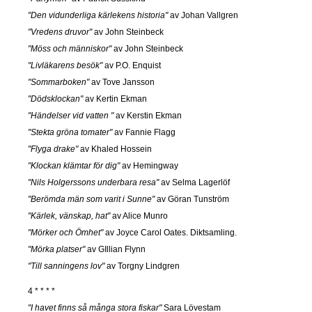
"Den vidunderliga kärlekens historia"
av Johan Vallgren
"Vredens druvor"
av John Steinbeck
"Möss och människor"
av John Steinbeck
"Livläkarens besök"
av P.O. Enquist
"Sommarboken"
av Tove Jansson
"Dödsklockan"
av Kertin Ekman
"Händelser vid vatten "
av Kerstin Ekman
"Stekta gröna tomater"
av Fannie Flagg
"Flyga drake"
av Khaled Hossein
"Klockan klämtar för dig"
av Hemingway
"Nils Holgerssons underbara resa"
av Selma Lagerlöf
"Berömda män som varit i Sunne"
av Göran Tunström
"Kärlek, vänskap, hat"
av Alice Munro
"Mörker och Ömhet"
av Joyce Carol Oates. Diktsamling.
"Mörka platser"
av GIllian Flynn
"Till sanningens lov"
av Torgny Lindgren
4 * * * *
"I havet finns så många stora fiskar"
Sara Lövestam