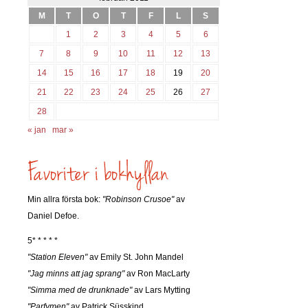
M
T
O
T
F
L
S
1
2
3
4
5
6
7
8
9
10
11
12
13
14
15
16
17
18
19
20
21
22
23
24
25
26
27
28
« jan
mar »
Min allra första bok:
"Robinson Crusoe"
av
Daniel Defoe.
5* * * * *
"Station Eleven"
av Emily St. John Mandel
"Jag minns att jag sprang"
av Ron MacLarty
"Simma med de drunknade"
av Lars Mytting
"Parfymen"
av Patrick Süsskind