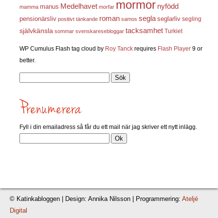
mormor
nyfödd
Medelhavet
manus
mamma
morfar
roman
segla
pensionärsliv
seglarliv
segling
positivt tänkande
samos
självkänsla
tacksamhet
Turkiet
sommar
svenskaresebloggar
WP Cumulus Flash tag cloud by
Roy Tanck
requires
Flash Player
9 or
better.
Sök
efter:
Fyll i din emailadress så får du ett mail när jag skriver ett nytt inlägg.
© Katinkabloggen | Design: Annika Nilsson | Programmering:
Ateljé
Digital