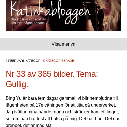
Visa menyn
2 FEBRUARI, KATEGORI:
OKATEGORISERADE
Nr 33 av 365 bilder. Tema:
Gullig.
Bing Yu är bara fem dagar gammal, vi blir hembjudna till
lägenheten på 17e våningen för att titta på underverket.
Jag tvättar mina händer noga och sträcker fram ett finger,
ser om han har lust att hälsa på mig. Det har han. Det där
greppet, det är magiskt.