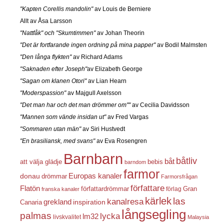
"Kapten Corellis mandolin"
av Louis de Berniere
Allt av Åsa Larsson
"Nattfåk" och "Skumtimmen"
av Johan Theorin
"Det är fortfarande ingen ordning på mina papper"
av Bodil Malmsten
"Den långa flykten"
av Richard Adams
"Saknaden efter Joseph"
av Elizabeth George
"Sagan om klanen Otori"
av Lian Hearn
"Moderspassion"
av Majgull Axelsson
"Det man har och det man drömmer om""
av Cecilia Davidsson
"Mannen som vände insidan ut"
av Fred Vargas
"Sommaren utan män"
av Siri Hustvedt
"En brasiliansk, med svans"
av Eva Rosengren
Barnbarn
båtliv
båt
att välja glädje
bebis
barndom
farmor
Europas kanaler
donau
drömmar
Farmorsfrågan
författare
Flatön
författardrömmar
förlag
Gran
franska kanaler
kärlek
las
kanalresa
grekland
inspiration
Canaria
långsegling
palmas
lycka
lm32
livskvalitet
Malaysia