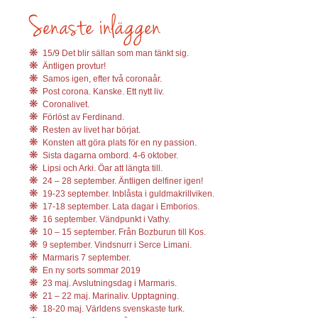
15/9 Det blir sällan som man tänkt sig.
Äntligen provtur!
Samos igen, efter två coronaår.
Post corona. Kanske. Ett nytt liv.
Coronalivet.
Förlöst av Ferdinand.
Resten av livet har börjat.
Konsten att göra plats för en ny passion.
Sista dagarna ombord. 4-6 oktober.
Lipsi och Arki. Öar att längta till.
24 – 28 september. Äntligen delfiner igen!
19-23 september. Inblåsta i guldmakrillviken.
17-18 september. Lata dagar i Emborios.
16 september. Vändpunkt i Vathy.
10 – 15 september. Från Bozburun till Kos.
9 september. Vindsnurr i Serce Limani.
Marmaris 7 september.
En ny sorts sommar 2019
23 maj. Avslutningsdag i Marmaris.
21 – 22 maj. Marinaliv. Upptagning.
18-20 maj. Världens svenskaste turk.