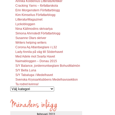
Annika Koldenius Litteraturkritiker
Cracking Yarns – författarskola
Erin Morgenstern Författarblogg
Kim Kimselius Författarblogg
LitteraturMagazinet
Lyckobloggen
Nina Källmodins skrivarlya
Simona Ahrnstedt Författarblogg
Susanne Olars skriver
Writers helping writers
Corona Aq Atlantseglare i L32
Lady Annila på väg till Söderhavet
Med Adele mot Svarta Havet
Naimabloggen – Donau 2015
S/Y Balance, jordenruntseglare BohusMalmön
S/Y Bella Luna
S/Y Tabaluga i Medelhavet
Svenska Kryssarklubbens Medelhavssektion
Ta rodret kvinna!
Vilka
inlägg
söks?
februari 2011