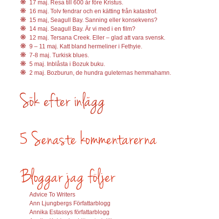
17 maj. Resa till 600 år före Kristus.
16 maj. Tolv fendrar och en kätting från katastrof.
15 maj, Seagull Bay. Sanning eller konsekvens?
14 maj. Seagull Bay. Är vi med i en film?
12 maj. Tersana Creek. Eller – glad att vara svensk.
9 – 11 maj. Katt bland hermeliner i Fethyie.
7-8 maj. Turkisk blues.
5 maj. Inblåsta i Bozuk buku.
2 maj. Bozburun, de hundra guleternas hemmahamn.
Advice To Writers
Ann Ljungbergs Författarblogg
Annika Estassys författarblogg