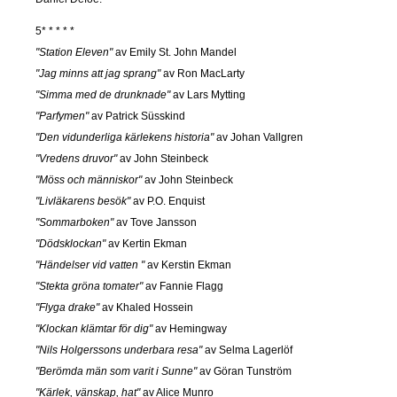
5* * * * *
"Station Eleven"
av Emily St. John Mandel
"Jag minns att jag sprang"
av Ron MacLarty
"Simma med de drunknade"
av Lars Mytting
"Parfymen"
av Patrick Süsskind
"Den vidunderliga kärlekens historia"
av Johan Vallgren
"Vredens druvor"
av John Steinbeck
"Möss och människor"
av John Steinbeck
"Livläkarens besök"
av P.O. Enquist
"Sommarboken"
av Tove Jansson
"Dödsklockan"
av Kertin Ekman
"Händelser vid vatten "
av Kerstin Ekman
"Stekta gröna tomater"
av Fannie Flagg
"Flyga drake"
av Khaled Hossein
"Klockan klämtar för dig"
av Hemingway
"Nils Holgerssons underbara resa"
av Selma Lagerlöf
"Berömda män som varit i Sunne"
av Göran Tunström
"Kärlek, vänskap, hat"
av Alice Munro