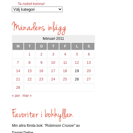
Ta rodret kvinna!
Vilka
inlägg
söks?
februari 2011
M
T
O
T
F
L
S
1
2
3
4
5
6
7
8
9
10
11
12
13
14
15
16
17
18
19
20
21
22
23
24
25
26
27
28
« jan
mar »
Min allra första bok:
"Robinson Crusoe"
av
Daniel Defoe.