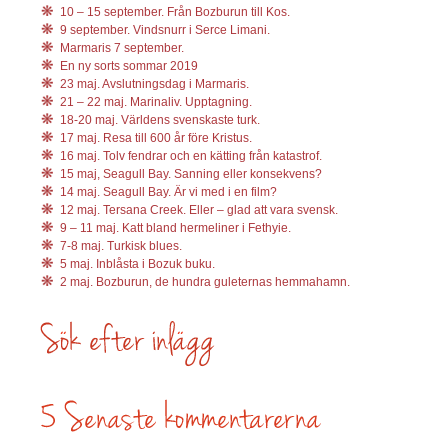
10 – 15 september. Från Bozburun till Kos.
9 september. Vindsnurr i Serce Limani.
Marmaris 7 september.
En ny sorts sommar 2019
23 maj. Avslutningsdag i Marmaris.
21 – 22 maj. Marinaliv. Upptagning.
18-20 maj. Världens svenskaste turk.
17 maj. Resa till 600 år före Kristus.
16 maj. Tolv fendrar och en kätting från katastrof.
15 maj, Seagull Bay. Sanning eller konsekvens?
14 maj. Seagull Bay. Är vi med i en film?
12 maj. Tersana Creek. Eller – glad att vara svensk.
9 – 11 maj. Katt bland hermeliner i Fethyie.
7-8 maj. Turkisk blues.
5 maj. Inblåsta i Bozuk buku.
2 maj. Bozburun, de hundra guleternas hemmahamn.