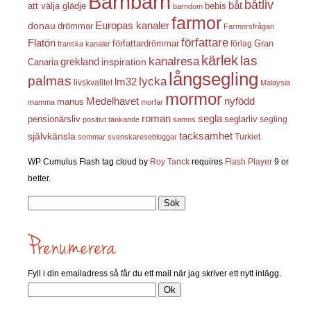
Barnbarn
båtliv
båt
att välja glädje
bebis
barndom
farmor
Europas kanaler
donau
drömmar
Farmorsfrågan
författare
Flatön
författardrömmar
förlag
Gran
franska kanaler
kärlek
las
kanalresa
grekland
inspiration
Canaria
långsegling
palmas
lycka
lm32
livskvalitet
Malaysia
mormor
nyfödd
Medelhavet
manus
mamma
morfar
roman
segla
pensionärsliv
seglarliv
segling
positivt tänkande
samos
självkänsla
tacksamhet
Turkiet
sommar
svenskaresebloggar
WP Cumulus Flash tag cloud by
Roy Tanck
requires
Flash Player
9 or
better.
Sök
efter:
Fyll i din emailadress så får du ett mail när jag skriver ett nytt inlägg.