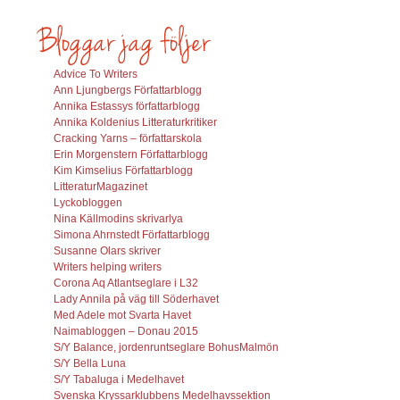
Advice To Writers
Ann Ljungbergs Författarblogg
Annika Estassys författarblogg
Annika Koldenius Litteraturkritiker
Cracking Yarns – författarskola
Erin Morgenstern Författarblogg
Kim Kimselius Författarblogg
LitteraturMagazinet
Lyckobloggen
Nina Källmodins skrivarlya
Simona Ahrnstedt Författarblogg
Susanne Olars skriver
Writers helping writers
Corona Aq Atlantseglare i L32
Lady Annila på väg till Söderhavet
Med Adele mot Svarta Havet
Naimabloggen – Donau 2015
S/Y Balance, jordenruntseglare BohusMalmön
S/Y Bella Luna
S/Y Tabaluga i Medelhavet
Svenska Kryssarklubbens Medelhavssektion