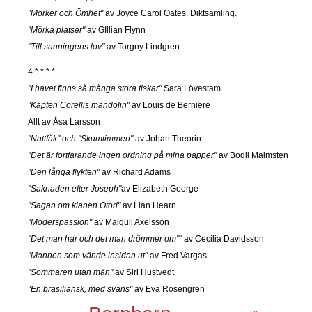
"Mörker och Ömhet"
av Joyce Carol Oates. Diktsamling.
"Mörka platser"
av GIllian Flynn
"Till sanningens lov"
av Torgny Lindgren
4 * * * *
"I havet finns så många stora fiskar"
Sara Lövestam
"Kapten Corellis mandolin"
av Louis de Berniere
Allt av Åsa Larsson
"Nattfåk" och "Skumtimmen"
av Johan Theorin
"Det är fortfarande ingen ordning på mina papper"
av Bodil Malmsten
"Den långa flykten"
av Richard Adams
"Saknaden efter Joseph"
av Elizabeth George
"Sagan om klanen Otori"
av Lian Hearn
"Moderspassion"
av Majgull Axelsson
"Det man har och det man drömmer om""
av Cecilia Davidsson
"Mannen som vände insidan ut"
av Fred Vargas
"Sommaren utan män"
av Siri Hustvedt
"En brasiliansk, med svans"
av Eva Rosengren