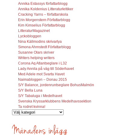
Annika Estassys författarblogg
Annika Koldenius Litteraturkritiker
Cracking Yarns – författarskola
Erin Morgenstern Författarblogg
Kim Kimselius Författarblogg
LitteraturMagazinet
Lyckobloggen
Nina Källmodins skrivarlya
Simona Ahrnstedt Författarblogg
Susanne Olars skriver
Writers helping writers
Corona Aq Atlantseglare i L32
Lady Annila på väg till Söderhavet
Med Adele mot Svarta Havet
Naimabloggen – Donau 2015
S/Y Balance, jordenruntseglare BohusMalmön
S/Y Bella Luna
S/Y Tabaluga i Medelhavet
Svenska Kryssarklubbens Medelhavssektion
Ta rodret kvinna!
Vilka
inlägg
söks?