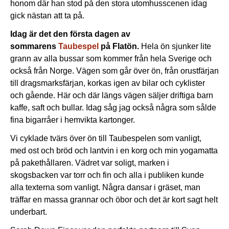
honom där han stod på den stora utomhusscenen idag
gick nästan att ta på.
Idag är det den första dagen av
sommarens
Taubespel
på Flatön.
Hela ön sjunker lite
grann av alla bussar som kommer från hela Sverige och
också från Norge. Vägen som går över ön, från orustfärjan
till dragsmarksfärjan, korkas igen av bilar och cyklister
och gående. Här och där längs vägen säljer driftiga barn
kaffe, saft och bullar. Idag såg jag också några som sålde
fina bigarråer i hemvikta kartonger.
Vi cyklade tvärs över ön till Taubespelen som vanligt,
med ost och bröd och lantvin i en korg och min yogamatta
på pakethållaren. Vädret var soligt, marken i
skogsbacken var torr och fin och alla i publiken kunde
alla texterna som vanligt. Några dansar i gräset, man
träffar en massa grannar och öbor och det är kort sagt helt
underbart.