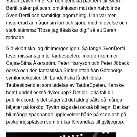
Sarah Dawn Finer var den perfekta partnern till Sven-
Bertil, säker på scen, omtänksam mot den halvblinde
Sven-Bertil och samtidigt lagom flirtig. Han var mer
inspirerad än någonsin förr och sjöng med inlevelse och
stark stämma: ”Rosa jag ääälskar dig!” så att Sarah
rodnade.
Självklart ska jag dit imorgon igen. Så länge SvenBertil
lever missar jag inte Taubespelen. Imorgon kommer
Cajsa-Stina Åkerström, Peter Harryson och Peter Jöback
också och den fantastiska Sinfoniettan från Göteborgs
symfoniorkester. Ulf Lundell ska få det första
Taubestipendiet som utdelas av TaubeSpelen. Kanske
herr Lundell också dyker upp? Det lär i alla fall bli
publikrekord, ryktet säger att det aldrig sålts så många
biljetter på förköp. Tyvärr sägs det också bli regn. Det kan
bli många spännande upplevelser både på scen och på
parkeringsplatsen som brukar förvandlas till gyttjegrop.