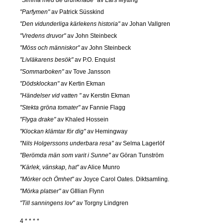
"Simma med de drunknade"
av Lars Mytting
"Parfymen"
av Patrick Süsskind
"Den vidunderliga kärlekens historia"
av Johan Vallgren
"Vredens druvor"
av John Steinbeck
"Möss och människor"
av John Steinbeck
"Livläkarens besök"
av P.O. Enquist
"Sommarboken"
av Tove Jansson
"Dödsklockan"
av Kertin Ekman
"Händelser vid vatten "
av Kerstin Ekman
"Stekta gröna tomater"
av Fannie Flagg
"Flyga drake"
av Khaled Hossein
"Klockan klämtar för dig"
av Hemingway
"Nils Holgerssons underbara resa"
av Selma Lagerlöf
"Berömda män som varit i Sunne"
av Göran Tunström
"Kärlek, vänskap, hat"
av Alice Munro
"Mörker och Ömhet"
av Joyce Carol Oates. Diktsamling.
"Mörka platser"
av GIllian Flynn
"Till sanningens lov"
av Torgny Lindgren
4 * * * *