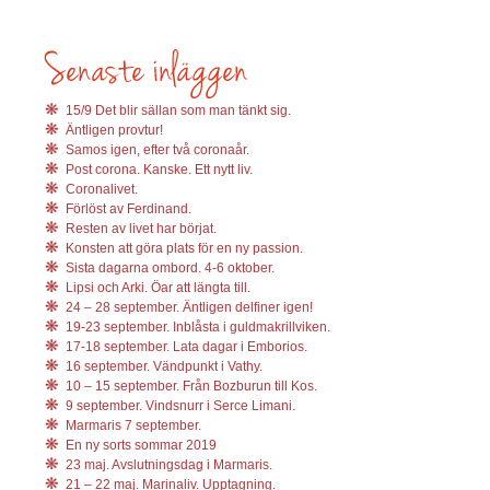
15/9 Det blir sällan som man tänkt sig.
Äntligen provtur!
Samos igen, efter två coronaår.
Post corona. Kanske. Ett nytt liv.
Coronalivet.
Förlöst av Ferdinand.
Resten av livet har börjat.
Konsten att göra plats för en ny passion.
Sista dagarna ombord. 4-6 oktober.
Lipsi och Arki. Öar att längta till.
24 – 28 september. Äntligen delfiner igen!
19-23 september. Inblåsta i guldmakrillviken.
17-18 september. Lata dagar i Emborios.
16 september. Vändpunkt i Vathy.
10 – 15 september. Från Bozburun till Kos.
9 september. Vindsnurr i Serce Limani.
Marmaris 7 september.
En ny sorts sommar 2019
23 maj. Avslutningsdag i Marmaris.
21 – 22 maj. Marinaliv. Upptagning.