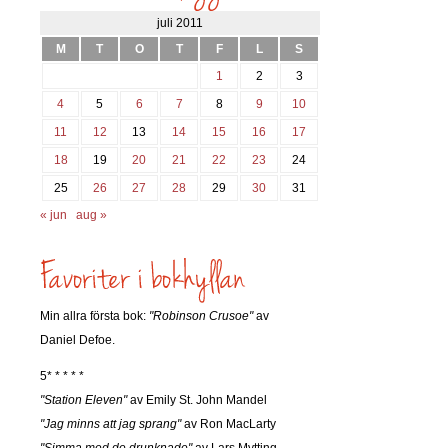
juli 2011
M
T
O
T
F
L
S
1
2
3
4
5
6
7
8
9
10
11
12
13
14
15
16
17
18
19
20
21
22
23
24
25
26
27
28
29
30
31
« jun
aug »
Min allra första bok:
"Robinson Crusoe"
av
Daniel Defoe.
5* * * * *
"Station Eleven"
av Emily St. John Mandel
"Jag minns att jag sprang"
av Ron MacLarty