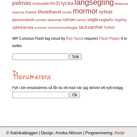
långsegling
palmas
lycka
lm32
livskvalitet
Malaysia
mormor
nyfödd
Medelhavet
manus
mamma
morfar
roman
segla
pensionärsliv
seglarliv
segling
positivt tänkande
samos
självkänsla
tacksamhet
Turkiet
sommar
svenskaresebloggar
WP Cumulus Flash tag cloud by
Roy Tanck
requires
Flash Player
9 or
better.
Sök
efter:
Fyll i din emailadress så får du ett mail när jag skriver ett nytt inlägg.
© Katinkabloggen | Design: Annika Nilsson | Programmering:
Ateljé