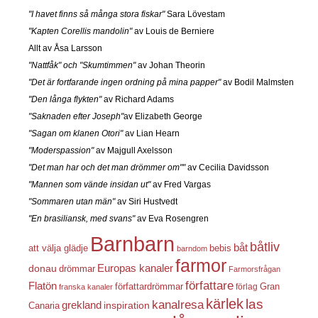
"I havet finns så många stora fiskar"
Sara Lövestam
"Kapten Corellis mandolin"
av Louis de Berniere
Allt av Åsa Larsson
"Nattfåk" och "Skumtimmen"
av Johan Theorin
"Det är fortfarande ingen ordning på mina papper"
av Bodil Malmsten
"Den långa flykten"
av Richard Adams
"Saknaden efter Joseph"
av Elizabeth George
"Sagan om klanen Otori"
av Lian Hearn
"Moderspassion"
av Majgull Axelsson
"Det man har och det man drömmer om""
av Cecilia Davidsson
"Mannen som vände insidan ut"
av Fred Vargas
"Sommaren utan män"
av Siri Hustvedt
"En brasiliansk, med svans"
av Eva Rosengren
Barnbarn
båtliv
båt
att välja glädje
bebis
barndom
farmor
Europas kanaler
donau
drömmar
Farmorsfrågan
författare
Flatön
författardrömmar
förlag
Gran
franska kanaler
kärlek
las
kanalresa
grekland
inspiration
Canaria