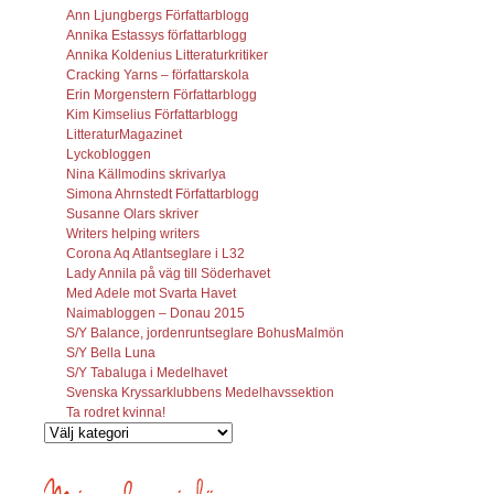
Ann Ljungbergs Författarblogg
Annika Estassys författarblogg
Annika Koldenius Litteraturkritiker
Cracking Yarns – författarskola
Erin Morgenstern Författarblogg
Kim Kimselius Författarblogg
LitteraturMagazinet
Lyckobloggen
Nina Källmodins skrivarlya
Simona Ahrnstedt Författarblogg
Susanne Olars skriver
Writers helping writers
Corona Aq Atlantseglare i L32
Lady Annila på väg till Söderhavet
Med Adele mot Svarta Havet
Naimabloggen – Donau 2015
S/Y Balance, jordenruntseglare BohusMalmön
S/Y Bella Luna
S/Y Tabaluga i Medelhavet
Svenska Kryssarklubbens Medelhavssektion
Ta rodret kvinna!
Vilka
inlägg
söks?