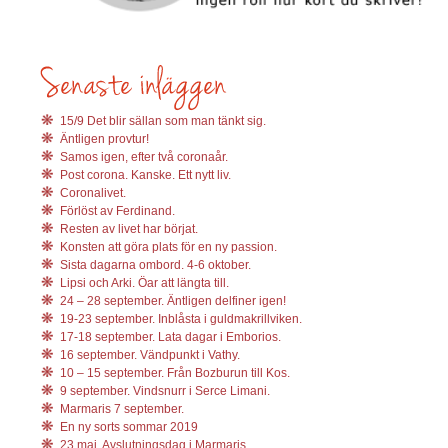
15/9 Det blir sällan som man tänkt sig.
Äntligen provtur!
Samos igen, efter två coronaår.
Post corona. Kanske. Ett nytt liv.
Coronalivet.
Förlöst av Ferdinand.
Resten av livet har börjat.
Konsten att göra plats för en ny passion.
Sista dagarna ombord. 4-6 oktober.
Lipsi och Arki. Öar att längta till.
24 – 28 september. Äntligen delfiner igen!
19-23 september. Inblåsta i guldmakrillviken.
17-18 september. Lata dagar i Emborios.
16 september. Vändpunkt i Vathy.
10 – 15 september. Från Bozburun till Kos.
9 september. Vindsnurr i Serce Limani.
Marmaris 7 september.
En ny sorts sommar 2019
23 maj. Avslutningsdag i Marmaris.