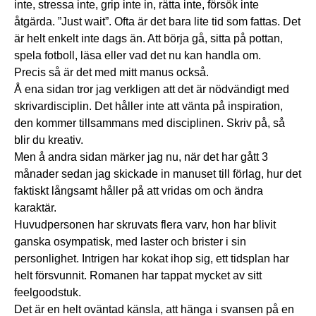
inte, stressa inte, grip inte in, rätta inte, försök inte
åtgärda. ”Just wait”. Ofta är det bara lite tid som fattas. Det
är helt enkelt inte dags än. Att börja gå, sitta på pottan,
spela fotboll, läsa eller vad det nu kan handla om.
Precis så är det med mitt manus också.
Å ena sidan tror jag verkligen att det är nödvändigt med
skrivardisciplin. Det håller inte att vänta på inspiration,
den kommer tillsammans med disciplinen. Skriv på, så
blir du kreativ.
Men å andra sidan märker jag nu, när det har gått 3
månader sedan jag skickade in manuset till förlag, hur det
faktiskt långsamt håller på att vridas om och ändra
karaktär.
Huvudpersonen har skruvats flera varv, hon har blivit
ganska osympatisk, med laster och brister i sin
personlighet. Intrigen har kokat ihop sig, ett tidsplan har
helt försvunnit. Romanen har tappat mycket av sitt
feelgoodstuk.
Det är en helt oväntad känsla, att hänga i svansen på en