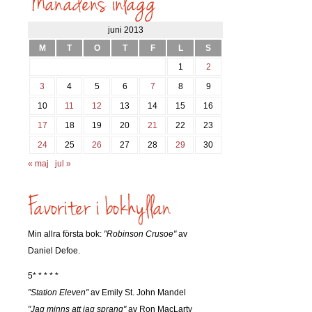
juni 2013
M
T
O
T
F
L
S
1
2
3
4
5
6
7
8
9
10
11
12
13
14
15
16
17
18
19
20
21
22
23
24
25
26
27
28
29
30
« maj
jul »
Min allra första bok:
"Robinson Crusoe"
av
Daniel Defoe.
5* * * * *
"Station Eleven"
av Emily St. John Mandel
"Jag minns att jag sprang"
av Ron MacLarty