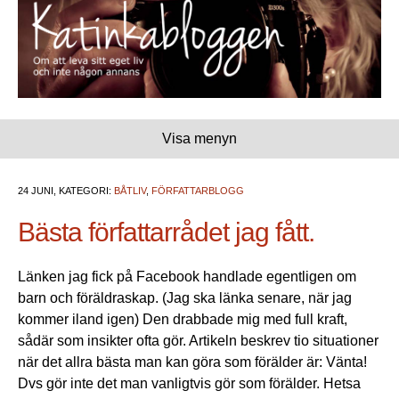
Visa menyn
24 JUNI, KATEGORI:
BÅTLIV
,
FÖRFATTARBLOGG
Bästa författarrådet jag fått.
Länken jag fick på Facebook handlade egentligen om
barn och föräldraskap. (Jag ska länka senare, när jag
kommer iland igen) Den drabbade mig med full kraft,
sådär som insikter ofta gör. Artikeln beskrev tio situationer
när det allra bästa man kan göra som förälder är: Vänta!
Dvs gör inte det man vanligtvis gör som förälder. Hetsa