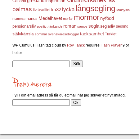
las
kanalresa
grekland
inspiration
Canaria
långsegling
palmas
lycka
lm32
livskvalitet
Malaysia
mormor
nyfödd
Medelhavet
manus
mamma
morfar
roman
segla
pensionärsliv
seglarliv
segling
positivt tänkande
samos
självkänsla
tacksamhet
Turkiet
sommar
svenskaresebloggar
WP Cumulus Flash tag cloud by
Roy Tanck
requires
Flash Player
9 or
better.
Sök
efter:
Fyll i din emailadress så får du ett mail när jag skriver ett nytt inlägg.