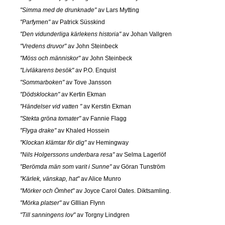
"Simma med de drunknade"
av Lars Mytting
"Parfymen"
av Patrick Süsskind
"Den vidunderliga kärlekens historia"
av Johan Vallgren
"Vredens druvor"
av John Steinbeck
"Möss och människor"
av John Steinbeck
"Livläkarens besök"
av P.O. Enquist
"Sommarboken"
av Tove Jansson
"Dödsklockan"
av Kertin Ekman
"Händelser vid vatten "
av Kerstin Ekman
"Stekta gröna tomater"
av Fannie Flagg
"Flyga drake"
av Khaled Hossein
"Klockan klämtar för dig"
av Hemingway
"Nils Holgerssons underbara resa"
av Selma Lagerlöf
"Berömda män som varit i Sunne"
av Göran Tunström
"Kärlek, vänskap, hat"
av Alice Munro
"Mörker och Ömhet"
av Joyce Carol Oates. Diktsamling.
"Mörka platser"
av GIllian Flynn
"Till sanningens lov"
av Torgny Lindgren