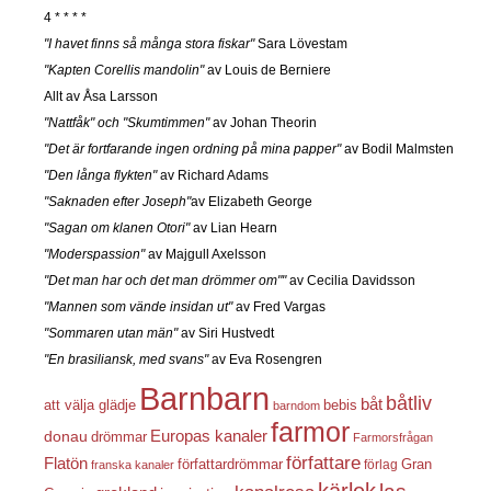
4 * * * *
"I havet finns så många stora fiskar"
Sara Lövestam
"Kapten Corellis mandolin"
av Louis de Berniere
Allt av Åsa Larsson
"Nattfåk" och "Skumtimmen"
av Johan Theorin
"Det är fortfarande ingen ordning på mina papper"
av Bodil Malmsten
"Den långa flykten"
av Richard Adams
"Saknaden efter Joseph"
av Elizabeth George
"Sagan om klanen Otori"
av Lian Hearn
"Moderspassion"
av Majgull Axelsson
"Det man har och det man drömmer om""
av Cecilia Davidsson
"Mannen som vände insidan ut"
av Fred Vargas
"Sommaren utan män"
av Siri Hustvedt
"En brasiliansk, med svans"
av Eva Rosengren
Barnbarn
båtliv
båt
att välja glädje
bebis
barndom
farmor
Europas kanaler
donau
drömmar
Farmorsfrågan
författare
Flatön
författardrömmar
förlag
Gran
franska kanaler
kärlek