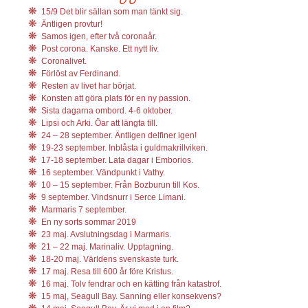
15/9 Det blir sällan som man tänkt sig.
Äntligen provtur!
Samos igen, efter två coronaår.
Post corona. Kanske. Ett nytt liv.
Coronalivet.
Förlöst av Ferdinand.
Resten av livet har börjat.
Konsten att göra plats för en ny passion.
Sista dagarna ombord. 4-6 oktober.
Lipsi och Arki. Öar att längta till.
24 – 28 september. Äntligen delfiner igen!
19-23 september. Inblåsta i guldmakrillviken.
17-18 september. Lata dagar i Emborios.
16 september. Vändpunkt i Vathy.
10 – 15 september. Från Bozburun till Kos.
9 september. Vindsnurr i Serce Limani.
Marmaris 7 september.
En ny sorts sommar 2019
23 maj. Avslutningsdag i Marmaris.
21 – 22 maj. Marinaliv. Upptagning.
18-20 maj. Världens svenskaste turk.
17 maj. Resa till 600 år före Kristus.
16 maj. Tolv fendrar och en kätting från katastrof.
15 maj, Seagull Bay. Sanning eller konsekvens?