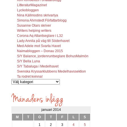
LitteraturMagazinet
Lyckobloggen
Nina Källmodins skrivarlya
Simona Ahrnstedt Författarblogg
Susanne Olars skriver
Writers helping writers
Corona Aq Atlantseglare i L32
Lady Annila på väg till Söderhavet
Med Adele mot Svarta Havet
Naimabloggen – Donau 2015
S/Y Balance, jordenruntseglare BohusMalmön
S/Y Bella Luna
S/Y Tabaluga i Medelhavet
Svenska Kryssarklubbens Medelhavssektion
Ta rodret kvinna!
Vilka
inlägg
söks?
januari 2014
M
T
O
T
F
L
S
1
2
3
4
5