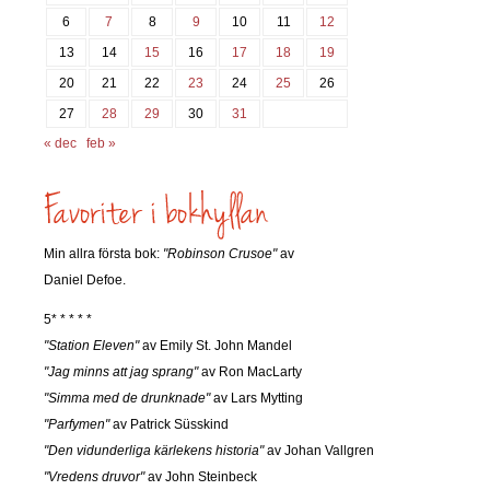
6
7
8
9
10
11
12
13
14
15
16
17
18
19
20
21
22
23
24
25
26
27
28
29
30
31
« dec
feb »
Min allra första bok:
"Robinson Crusoe"
av
Daniel Defoe.
5* * * * *
"Station Eleven"
av Emily St. John Mandel
"Jag minns att jag sprang"
av Ron MacLarty
"Simma med de drunknade"
av Lars Mytting
"Parfymen"
av Patrick Süsskind
"Den vidunderliga kärlekens historia"
av Johan Vallgren
"Vredens druvor"
av John Steinbeck