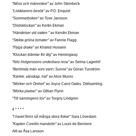
"Möss och människor"
av John Steinbeck
"Livläkarens besök"
av P.O. Enquist
"Sommarboken"
av Tove Jansson
"Dödsklockan"
av Kertin Ekman
"Händelser vid vatten "
av Kerstin Ekman
"Stekta gröna tomater"
av Fannie Flagg
"Flyga drake"
av Khaled Hossein
"Klockan klämtar för dig"
av Hemingway
"Nils Holgerssons underbara resa"
av Selma Lagerlöf
"Berömda män som varit i Sunne"
av Göran Tunström
"Kärlek, vänskap, hat"
av Alice Munro
"Mörker och Ömhet"
av Joyce Carol Oates. Diktsamling.
"Mörka platser"
av GIllian Flynn
"Till sanningens lov"
av Torgny Lindgren
4 * * * *
"I havet finns så många stora fiskar"
Sara Lövestam
"Kapten Corellis mandolin"
av Louis de Berniere
Allt av Åsa Larsson