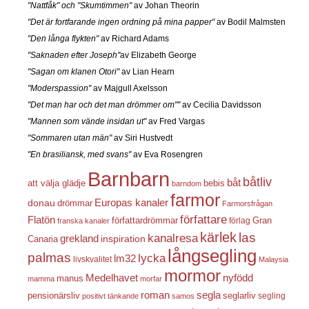
"Nattfåk" och "Skumtimmen"
av Johan Theorin
"Det är fortfarande ingen ordning på mina papper"
av Bodil Malmsten
"Den långa flykten"
av Richard Adams
"Saknaden efter Joseph"
av Elizabeth George
"Sagan om klanen Otori"
av Lian Hearn
"Moderspassion"
av Majgull Axelsson
"Det man har och det man drömmer om""
av Cecilia Davidsson
"Mannen som vände insidan ut"
av Fred Vargas
"Sommaren utan män"
av Siri Hustvedt
"En brasiliansk, med svans"
av Eva Rosengren
Barnbarn
båtliv
båt
att välja glädje
bebis
barndom
farmor
Europas kanaler
donau
drömmar
Farmorsfrågan
författare
Flatön
författardrömmar
förlag
Gran
franska kanaler
kärlek
las
kanalresa
grekland
inspiration
Canaria
långsegling
palmas
lycka
lm32
livskvalitet
Malaysia
mormor
nyfödd
Medelhavet
manus
mamma
morfar
roman
segla
pensionärsliv
seglarliv
segling
positivt tänkande
samos