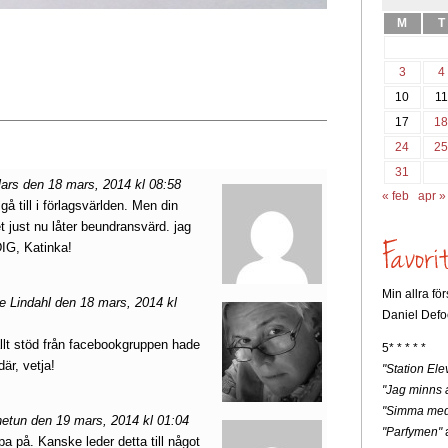
M
T
3
4
10
11
17
1
24
2
31
rs den 18 mars, 2014 kl 08:58
« feb
apr »
gå till i förlagsvärlden. Men din
just nu låter beundransvärd. jag
IG, Katinka!
Min allra fö
e Lindahl den 18 mars, 2014 kl
Daniel Defo
lt stöd från facebookgruppen hade
5* * * * *
är, vetja!
"Station Ele
"Jag minns a
"Simma med
etun den 19 mars, 2014 kl 01:04
"Parfymen"
a
a på. Kanske leder detta till något