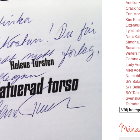
Annika K
Cracking
Erin Mor
Kim Kims
Litterat
Lyckobl
Nina Käl
Simona A
Susanne 
Writers 
Corona A
Lady Ann
Med Ade
Naimabl
S/Y Bal
S/Y Bel
S/Y Tab
Svenska
Ta rodre
Vilka
inlägg
söks?