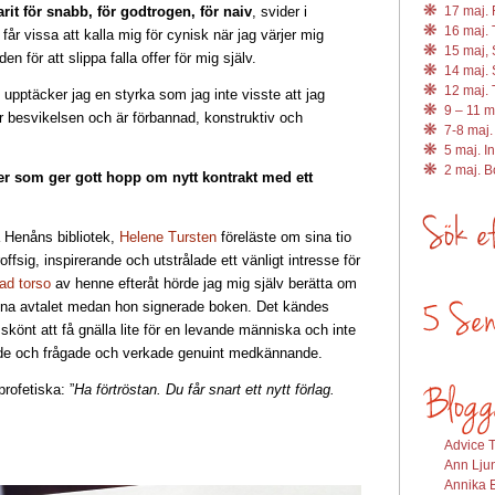
arit för snabb, för godtrogen, för naiv
, svider i
17 maj. R
16 maj. 
r vissa att kalla mig för cynisk när jag värjer mig
15 maj, 
 för att slippa falla offer för mig själv.
14 maj. 
12 maj. 
upptäcker jag en styrka som jag inte visste att jag
9 – 11 m
r besvikelsen och är förbannad, konstruktiv och
7-8 maj.
5 maj. I
2 maj. 
ler som ger gott hopp om nytt kontrakt med ett
på Henåns bibliotek,
Helene Tursten
föreläste om sina tio
fsig, inspirerande och utstrålade ett vänligt intresse för
rad torso
av henne efteråt hörde jag mig själv berätta om
kna avtalet medan hon signerade boken. Det kändes
könt att få gnälla lite för en levande människa och inte
de och frågade och verkade genuint medkännande.
rofetiska: ”
Ha förtröstan. Du får snart ett nytt förlag.
Advice T
Ann Ljun
Annika E