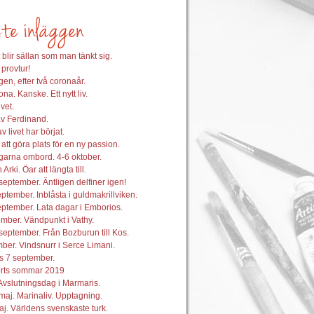
 blir sällan som man tänkt sig.
 provtur!
en, efter två coronaår.
na. Kanske. Ett nytt liv.
vet.
av Ferdinand.
 livet har börjat.
att göra plats för en ny passion.
garna ombord. 4-6 oktober.
 Arki. Öar att längta till.
september. Äntligen delfiner igen!
ptember. Inblåsta i guldmakrillviken.
ptember. Lata dagar i Emborios.
mber. Vändpunkt i Vathy.
september. Från Bozburun till Kos.
ber. Vindsnurr i Serce Limani.
s 7 september.
orts sommar 2019
Avslutningsdag i Marmaris.
maj. Marinaliv. Upptagning.
j. Världens svenskaste turk.