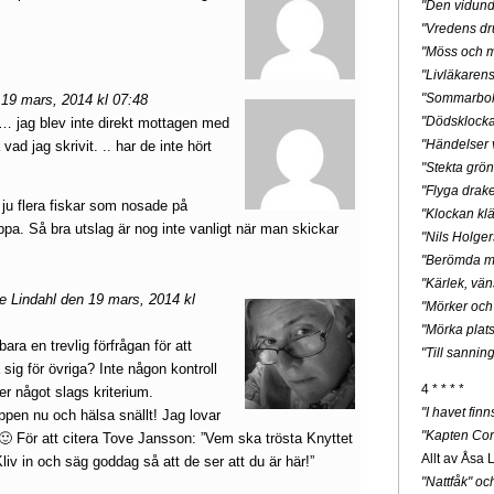
"Den vidunde
"Vredens dr
"Möss och m
"Livläkaren
"Sommarbo
19 mars, 2014 kl 07:48
"Dödsklock
a… jag blev inte direkt mottagen med
"Händelser v
vad jag skrivit. .. har de inte hört
"Stekta grön
"Flyga drak
ju flera fiskar som nosade på
"Klockan klä
pa. Så bra utslag är nog inte vanligt när man skickar
"Nils Holge
"Berömda mä
"Kärlek, vän
e Lindahl den 19 mars, 2014 kl
"Mörker och
"Mörka plats
ara en trevlig förfrågan för att
"Till sannin
sig för övriga? Inte någon kontroll
4 * * * *
ler något slags kriterium.
"I havet fin
ppen nu och hälsa snällt! Jag lovar
"Kapten Cor
 🙂 För att citera Tove Jansson: ”Vem ska trösta Knyttet
Allt av Åsa 
iv in och säg goddag så att de ser att du är här!”
"Nattfåk" o