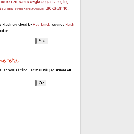
roman
segla
seglarliv
segling
ande
samos
a
tacksamhet
sommar
svenskaresebloggar
 Flash tag cloud by
Roy Tanck
requires
Flash
etter.
ailadress så får du ett mail när jag skriver ett