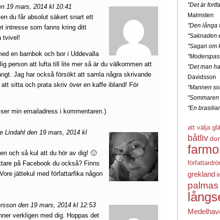
"Det är for
 19 mars, 2014 kl 10:41
Malmsten
men du får absolut säkert snart ett
"Den långa f
t intresse som fanns kring ditt
"Saknaden e
 tvivel!
"Sagan om k
med en barnbok och bor i Uddevalla
"Moderspas
klig person att lufta till lite mer så är du välkommen att
"Det man ha
 långt. Jag har också försökt att samla några skrivande
Davidsson
att sitta och prata skriv över en kaffe ibland! För
"Mannen som
"Sommaren 
"En brasili
ser min emailadress i kommentaren.)
att välja gl
e Lindahl den 19 mars, 2014 kl
båtliv
do
farmo
en och så kul att du hör av dig! 🙂
författardr
attare på Facebook du också? Finns
 Vore jättekul med författarfika någon
grekland
i
palmas
långs
rsson den 19 mars, 2014 kl 12:53
Medelhav
änner verkligen med dig. Hoppas det