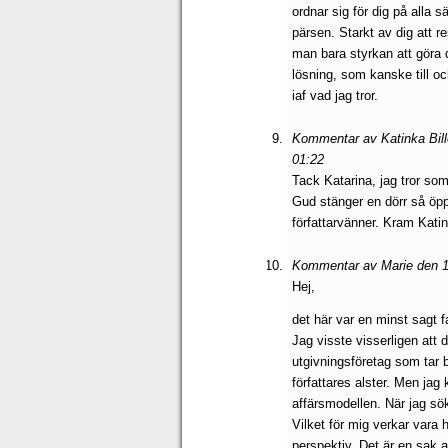
ordnar sig för dig på alla s
pärsen. Starkt av dig att 
man bara styrkan att göra d
lösning, som kanske till oc
iaf vad jag tror.
Kommentar av Katinka Bill
01:22
Tack Katarina, jag tror som
Gud stänger en dörr så öpp
författarvänner. Kram Kati
Kommentar av Marie den 1
Hej,
det här var en minst sagt f
Jag visste visserligen att d
utgivningsföretag som tar b
författares alster. Men jag 
affärsmodellen. När jag söke
Vilket för mig verkar vara 
perspektiv. Det är en sak a