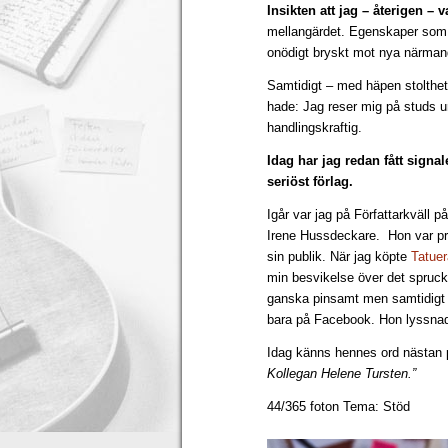
Insikten att jag – återigen – v
mellangärdet. Egenskaper som få
onödigt bryskt mot nya närmanden
Samtidigt – med häpen stolthet 
hade: Jag reser mig på studs u
handlingskraftig.
Idag har jag redan fått signa
seriöst förlag.
Igår var jag på Författarkväll 
Irene Hussdeckare. Hon var prof
sin publik. När jag köpte
Tatue
min besvikelse över det spruc
ganska pinsamt men samtidigt s
bara på Facebook. Hon lyssna
Idag känns hennes ord nästan p
Kollegan Helene Tursten.”
44/365 foton Tema: Stöd