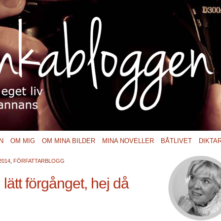
N
OM MIG
OM MINA BILDER
MINA NOVELLER
BÅTLIVET
DIKTA
2014
,
FÖRFATTARBLOGG
lätt förgånget, hej då