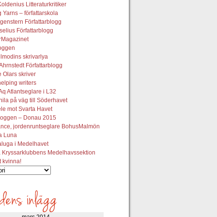
oldenius Litteraturkritiker
 Yarns – författarskola
genstern Författarblogg
elius Författarblogg
urMagazinet
oggen
lmodins skrivarlya
hrnstedt Författarblogg
Olars skriver
helping writers
q Atlantseglare i L32
ila på väg till Söderhavet
le mot Svarta Havet
oggen – Donau 2015
ance, jordenruntseglare BohusMalmön
la Luna
aluga i Medelhavet
 Kryssarklubbens Medelhavssektion
t kvinna!