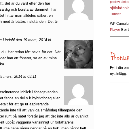
positivt tänk
ätt, det är du värd efter den här
självkänsl
resa dig och borsta av dammet. Har
Turkiet
et hittar man alldeles säkert en
h med är bättre, i slutänden. Det är
WP Cumulus
Player
9 or b
Sök
e Lindahl den 19 mars, 2014 kl
efter:
 du. Har redan fått bevis för det. När
nar han ett fönster, sa en av mina
nka
Fyll i din em
nytt inlägg.
9 mars, 2014 kl 03:11
ascinerande inblick i förlagsvärlden.
et fanns en del s k hybridförlag eller
etalt för att ge ut aspirerande
kände inte till att vanliga småförlag tillämpade den
r runt på nätet förstår jag att det inte alls är ovanligt.
helt uppåt väggarna vansinnigt ur författarens
tt inte tjäna några pengar på en bok, men något helt