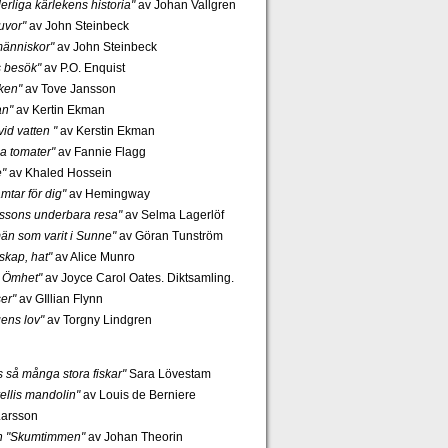
rliga kärlekens historia"
av Johan Vallgren
uvor"
av John Steinbeck
änniskor"
av John Steinbeck
s besök"
av P.O. Enquist
ken"
av Tove Jansson
an"
av Kertin Ekman
id vatten "
av Kerstin Ekman
a tomater"
av Fannie Flagg
e"
av Khaled Hossein
mtar för dig"
av Hemingway
rssons underbara resa"
av Selma Lagerlöf
n som varit i Sunne"
av Göran Tunström
skap, hat"
av Alice Munro
 Ömhet"
av Joyce Carol Oates. Diktsamling.
er"
av GIllian Flynn
gens lov"
av Torgny Lindgren
ns så många stora fiskar"
Sara Lövestam
ellis mandolin"
av Louis de Berniere
Larsson
ch "Skumtimmen"
av Johan Theorin