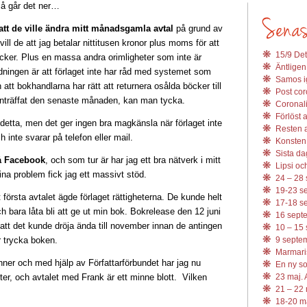
så går det ner…
att de ville ändra mitt månadsgamla avtal
på grund av
 vill de att jag betalar nittitusen kronor plus moms för att
15/9 Det
ker. Plus en massa andra orimligheter som inte är
Äntligen
dningen är att förlaget inte har råd med systemet som
Samos ig
att bokhandlarna har rätt att returnera osålda böcker till
Post coro
inträffat den senaste månaden, kan man tycka.
Coronali
Förlöst 
e detta, men det ger ingen bra magkänsla när förlaget inte
Resten av
h inte svarar på telefon eller mail.
Konsten 
Sista da
på Facebook
, och som tur är har jag ett bra nätverk i mitt
Lipsi och
mina problem fick jag ett massivt stöd.
24 – 28 
19-23 se
första avtalet ägde förlaget rättigheterna. De kunde helt
17-18 se
h bara låta bli att ge ut min bok. Bokrelease den 12 juni
16 septe
att det kunde dröja ända till november innan de antingen
10 – 15 
r trycka boken.
9 septem
Marmari
nner och med hjälp av Författarförbundet har jag nu
En ny s
eter, och avtalet med Frank är ett minne blott. Vilken
23 maj. 
21 – 22 
18-20 ma