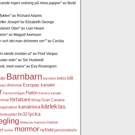
tfarande ingen ordning på mina papper"
av Bodil
lykten"
av Richard Adams
fter Joseph"
av Elizabeth George
lanen Otori"
av Lian Hearn
sion"
av Majgull Axelsson
r och det man drömmer om""
av Cecilia
 vände insidan ut"
av Fred Vargas
utan män"
av Siri Hustvedt
ansk, med svans"
av Eva Rosengren
Barnbarn
båt
ädje
bebis
barndom
Europas kanaler
nau
drömmar
r
Flatön
Farmorsfrågan
franska kanaler
författare
ömmar
förlag
Gran Canaria
kärlek
las
kanalresa
nspiration
lycka
lm32
livskvalitet
egling
manus
Malaysia
mamma
mormor
nyfödd
et
pensionärsliv
morfar