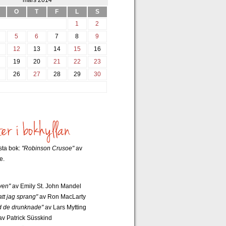
mars 2014
O
T
F
L
S
1
2
5
6
7
8
9
12
13
14
15
16
8
19
20
21
22
23
5
26
27
28
29
30
rsta bok:
"Robinson Crusoe"
av
e.
ven"
av Emily St. John Mandel
tt jag sprang"
av Ron MacLarty
 de drunknade"
av Lars Mytting
v Patrick Süsskind