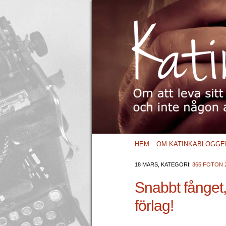
HEM
OM KATINKABLOGGE
18 MARS, KATEGORI:
365 FOTON 
Snabbt fånget, 
förlag!