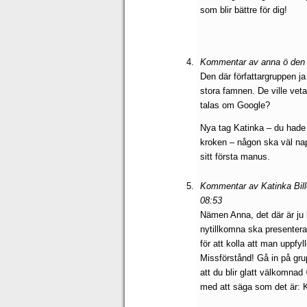
som blir bättre för dig!
Kommentar av anna ö den 
Den där författargruppen j
stora famnen. De ville veta 
talas om Google?
Nya tag Katinka – du hade 
kroken – någon ska väl nap
sitt första manus.
Kommentar av Katinka Bill
08:53
Nämen Anna, det där är ju b
nytillkomna ska presentera 
för att kolla att man uppfyl
Missförstånd! Gå in på gru
att du blir glatt välkomnad
med att säga som det är: Kl