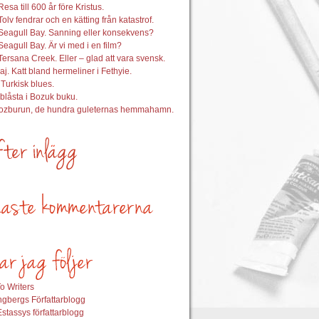
esa till 600 år före Kristus.
Tolv fendrar och en kätting från katastrof.
Seagull Bay. Sanning eller konsekvens?
Seagull Bay. Är vi med i en film?
Tersana Creek. Eller – glad att vara svensk.
aj. Katt bland hermeliner i Fethyie.
 Turkisk blues.
nblåsta i Bozuk buku.
Bozburun, de hundra guleternas hemmahamn.
o Writers
gbergs Författarblogg
stassys författarblogg