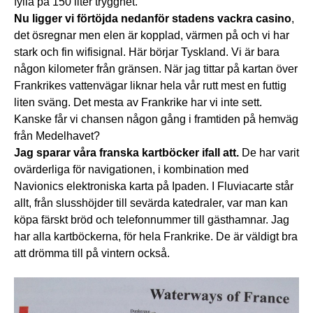
fylla på 150 liter trygghet.
Nu ligger vi förtöjda nedanför stadens vackra casino
,
det ösregnar men elen är kopplad, värmen på och vi har
stark och fin wifisignal. Här börjar Tyskland. Vi är bara
någon kilometer från gränsen. När jag tittar på kartan över
Frankrikes vattenvägar liknar hela vår rutt mest en futtig
liten sväng. Det mesta av Frankrike har vi inte sett.
Kanske får vi chansen någon gång i framtiden på hemväg
från Medelhavet?
Jag sparar våra franska kartböcker ifall att.
De har varit
ovärderliga för navigationen, i kombination med
Navionics elektroniska karta på Ipaden. I Fluviacarte står
allt, från slusshöjder till sevärda katedraler, var man kan
köpa färskt bröd och telefonnummer till gästhamnar. Jag
har alla kartböckerna, för hela Frankrike. De är väldigt bra
att drömma till på vintern också.