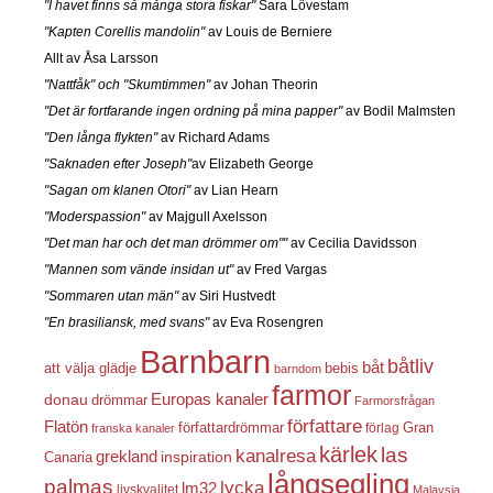
"I havet finns så många stora fiskar"
Sara Lövestam
"Kapten Corellis mandolin"
av Louis de Berniere
Allt av Åsa Larsson
"Nattfåk" och "Skumtimmen"
av Johan Theorin
"Det är fortfarande ingen ordning på mina papper"
av Bodil Malmsten
"Den långa flykten"
av Richard Adams
"Saknaden efter Joseph"
av Elizabeth George
"Sagan om klanen Otori"
av Lian Hearn
"Moderspassion"
av Majgull Axelsson
"Det man har och det man drömmer om""
av Cecilia Davidsson
"Mannen som vände insidan ut"
av Fred Vargas
"Sommaren utan män"
av Siri Hustvedt
"En brasiliansk, med svans"
av Eva Rosengren
Barnbarn
båtliv
båt
att välja glädje
bebis
barndom
farmor
Europas kanaler
donau
drömmar
Farmorsfrågan
författare
Flatön
författardrömmar
förlag
Gran
franska kanaler
kärlek
las
kanalresa
grekland
inspiration
Canaria
långsegling
palmas
lycka
lm32
livskvalitet
Malaysia