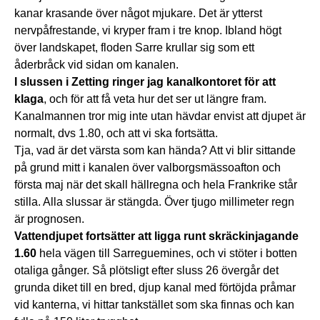
kanar krasande över något mjukare. Det är ytterst
nervpåfrestande, vi kryper fram i tre knop. Ibland högt
över landskapet, floden Sarre krullar sig som ett
åderbråck vid sidan om kanalen.
I slussen i Zetting ringer jag kanalkontoret för att
klaga
, och för att få veta hur det ser ut längre fram.
Kanalmannen tror mig inte utan hävdar envist att djupet är
normalt, dvs 1.80, och att vi ska fortsätta.
Tja, vad är det värsta som kan hända? Att vi blir sittande
på grund mitt i kanalen över valborgsmässoafton och
första maj när det skall hällregna och hela Frankrike står
stilla. Alla slussar är stängda. Över tjugo millimeter regn
är prognosen.
Vattendjupet fortsätter att ligga runt skräckinjagande
1.60
hela vägen till Sarreguemines, och vi stöter i botten
otaliga gånger. Så plötsligt efter sluss 26 övergår det
grunda diket till en bred, djup kanal med förtöjda pråmar
vid kanterna, vi hittar tankstället som ska finnas och kan