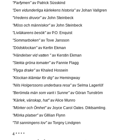
"Parfymen"
av Patrick Süsskind
"Den vidunderliga kärlekens historia"
av Johan Vallgren
"Vredens druvor"
av John Steinbeck
"Möss och människor"
av John Steinbeck
"Livläkarens besök"
av P.O. Enquist
"Sommarboken"
av Tove Jansson
"Dödsklockan"
av Kertin Ekman
"Händelser vid vatten "
av Kerstin Ekman
"Stekta gröna tomater"
av Fannie Flagg
"Flyga drake"
av Khaled Hossein
"Klockan klämtar för dig"
av Hemingway
"Nils Holgerssons underbara resa"
av Selma Lagerlöf
"Berömda män som varit i Sunne"
av Göran Tunström
"Kärlek, vänskap, hat"
av Alice Munro
"Mörker och Ömhet"
av Joyce Carol Oates. Diktsamling.
"Mörka platser"
av GIllian Flynn
"Till sanningens lov"
av Torgny Lindgren
4 * * * *