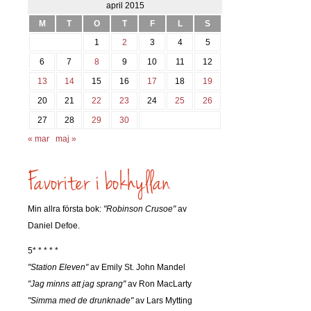
april 2015
M
T
O
T
F
L
S
1
2
3
4
5
6
7
8
9
10
11
12
13
14
15
16
17
18
19
20
21
22
23
24
25
26
27
28
29
30
« mar
maj »
Min allra första bok:
"Robinson Crusoe"
av
Daniel Defoe.
5* * * * *
"Station Eleven"
av Emily St. John Mandel
"Jag minns att jag sprang"
av Ron MacLarty
"Simma med de drunknade"
av Lars Mytting