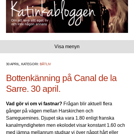
Visa menyn
30 APRIL, KATEGORI:
BÅTLIV
Bottenkänning på Canal de la
Sarre. 30 april.
Vad gör vi om vi fastnar?
Frågan blir aktuell flera
gånger på vägen mellan Harskirchen och
Sarreguemines. Djupet ska vara 1.80 enligt franska
kanalmyndigheten men ekolodet visar konstant 1.60 och
med jämna mellanrum studsar vi över något hårt eller