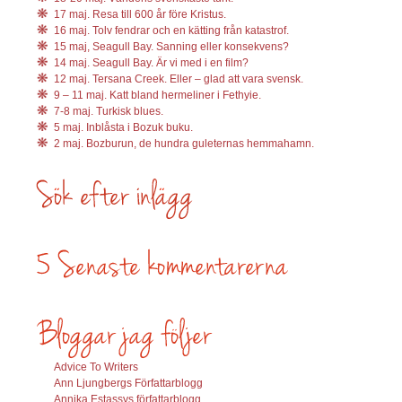
17 maj. Resa till 600 år före Kristus.
16 maj. Tolv fendrar och en kätting från katastrof.
15 maj, Seagull Bay. Sanning eller konsekvens?
14 maj. Seagull Bay. Är vi med i en film?
12 maj. Tersana Creek. Eller – glad att vara svensk.
9 – 11 maj. Katt bland hermeliner i Fethyie.
7-8 maj. Turkisk blues.
5 maj. Inblåsta i Bozuk buku.
2 maj. Bozburun, de hundra guleternas hemmahamn.
Advice To Writers
Ann Ljungbergs Författarblogg
Annika Estassys författarblogg