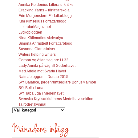
Annika Koldenius Litteraturkritiker
Cracking Yarns – författarskola
Erin Morgenstern Författarblogg
Kim Kimselius Författarblogg
LitteraturMagazinet
Lyckobloggen
Nina Källmodins skrivarlya
Simona Ahrnstedt Författarblogg
Susanne Olars skriver
Writers helping writers
Corona Aq Atlantseglare i L32
Lady Annila på väg till Söderhavet
Med Adele mot Svarta Havet
Naimabloggen – Donau 2015
S/Y Balance, jordenruntseglare BohusMalmön
S/Y Bella Luna
S/Y Tabaluga i Medelhavet
Svenska Kryssarklubbens Medelhavssektion
Ta rodret kvinna!
Vilka
inlägg
söks?