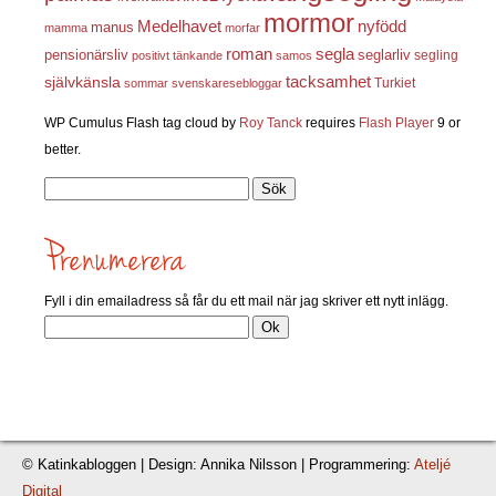
mormor
nyfödd
Medelhavet
manus
mamma
morfar
roman
segla
pensionärsliv
seglarliv
segling
positivt tänkande
samos
självkänsla
tacksamhet
Turkiet
sommar
svenskaresebloggar
WP Cumulus Flash tag cloud by
Roy Tanck
requires
Flash Player
9 or
better.
Sök
efter:
Fyll i din emailadress så får du ett mail när jag skriver ett nytt inlägg.
© Katinkabloggen | Design: Annika Nilsson | Programmering:
Ateljé
Digital