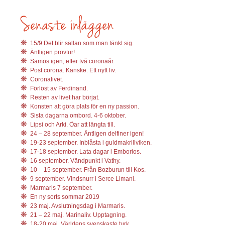
15/9 Det blir sällan som man tänkt sig.
Äntligen provtur!
Samos igen, efter två coronaår.
Post corona. Kanske. Ett nytt liv.
Coronalivet.
Förlöst av Ferdinand.
Resten av livet har börjat.
Konsten att göra plats för en ny passion.
Sista dagarna ombord. 4-6 oktober.
Lipsi och Arki. Öar att längta till.
24 – 28 september. Äntligen delfiner igen!
19-23 september. Inblåsta i guldmakrillviken.
17-18 september. Lata dagar i Emborios.
16 september. Vändpunkt i Vathy.
10 – 15 september. Från Bozburun till Kos.
9 september. Vindsnurr i Serce Limani.
Marmaris 7 september.
En ny sorts sommar 2019
23 maj. Avslutningsdag i Marmaris.
21 – 22 maj. Marinaliv. Upptagning.
18-20 maj. Världens svenskaste turk.