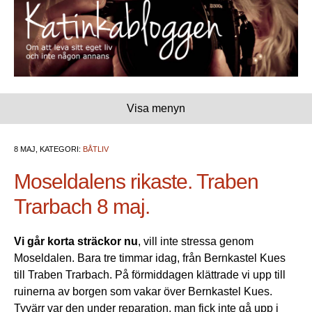
Visa menyn
8 MAJ, KATEGORI:
BÅTLIV
Moseldalens rikaste. Traben
Trarbach 8 maj.
Vi går korta sträckor nu
, vill inte stressa genom
Moseldalen. Bara tre timmar idag, från Bernkastel Kues
till Traben Trarbach. På förmiddagen klättrade vi upp till
ruinerna av borgen som vakar över Bernkastel Kues.
Tyvärr var den under reparation, man fick inte gå upp i