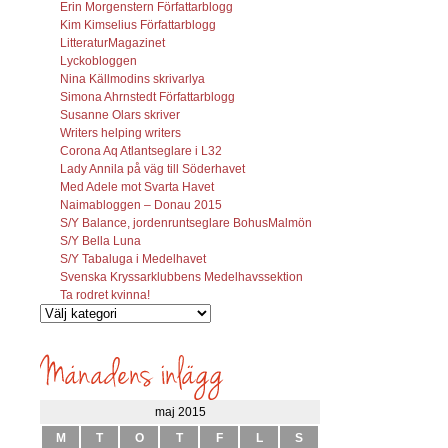
Erin Morgenstern Författarblogg
Kim Kimselius Författarblogg
LitteraturMagazinet
Lyckobloggen
Nina Källmodins skrivarlya
Simona Ahrnstedt Författarblogg
Susanne Olars skriver
Writers helping writers
Corona Aq Atlantseglare i L32
Lady Annila på väg till Söderhavet
Med Adele mot Svarta Havet
Naimabloggen – Donau 2015
S/Y Balance, jordenruntseglare BohusMalmön
S/Y Bella Luna
S/Y Tabaluga i Medelhavet
Svenska Kryssarklubbens Medelhavssektion
Ta rodret kvinna!
Vilka
inlägg
söks?
maj 2015
M
T
O
T
F
L
S