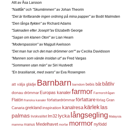
Allt av Åsa Larsson
"Nattfåk" och "Skumtimmen"
av Johan Theorin
"Det är fortfarande ingen ordning på mina papper"
av Bodil Malmsten
"Den långa flykten"
av Richard Adams
"Saknaden efter Joseph"
av Elizabeth George
"Sagan om klanen Otori"
av Lian Hearn
"Moderspassion"
av Majgull Axelsson
"Det man har och det man drömmer om""
av Cecilia Davidsson
"Mannen som vände insidan ut"
av Fred Vargas
"Sommaren utan män"
av Siri Hustvedt
"En brasiliansk, med svans"
av Eva Rosengren
Barnbarn
båtliv
båt
att välja glädje
bebis
barndom
farmor
Europas kanaler
donau
drömmar
Farmorsfrågan
författare
Flatön
författardrömmar
förlag
Gran
franska kanaler
kärlek
las
kanalresa
grekland
inspiration
Canaria
långsegling
palmas
lycka
lm32
livskvalitet
Malaysia
mormor
nyfödd
Medelhavet
manus
mamma
morfar