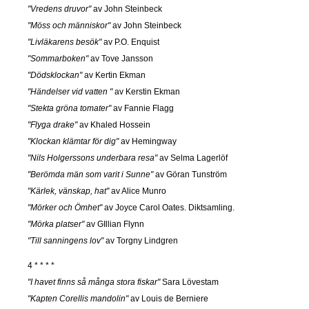
"Vredens druvor"
av John Steinbeck
"Möss och människor"
av John Steinbeck
"Livläkarens besök"
av P.O. Enquist
"Sommarboken"
av Tove Jansson
"Dödsklockan"
av Kertin Ekman
"Händelser vid vatten "
av Kerstin Ekman
"Stekta gröna tomater"
av Fannie Flagg
"Flyga drake"
av Khaled Hossein
"Klockan klämtar för dig"
av Hemingway
"Nils Holgerssons underbara resa"
av Selma Lagerlöf
"Berömda män som varit i Sunne"
av Göran Tunström
"Kärlek, vänskap, hat"
av Alice Munro
"Mörker och Ömhet"
av Joyce Carol Oates. Diktsamling.
"Mörka platser"
av GIllian Flynn
"Till sanningens lov"
av Torgny Lindgren
4 * * * *
"I havet finns så många stora fiskar"
Sara Lövestam
"Kapten Corellis mandolin"
av Louis de Berniere