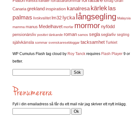
författare
Flatön
författardrömmar
förlag
Gran
franska kanaler
kärlek
las
kanalresa
grekland
inspiration
Canaria
långsegling
palmas
lycka
lm32
livskvalitet
Malaysia
mormor
nyfödd
Medelhavet
manus
mamma
morfar
roman
segla
pensionärsliv
seglarliv
segling
positivt tänkande
samos
självkänsla
tacksamhet
Turkiet
sommar
svenskaresebloggar
WP Cumulus Flash tag cloud by
Roy Tanck
requires
Flash Player
9 or
better.
Sök
efter:
Fyll i din emailadress så får du ett mail när jag skriver ett nytt inlägg.