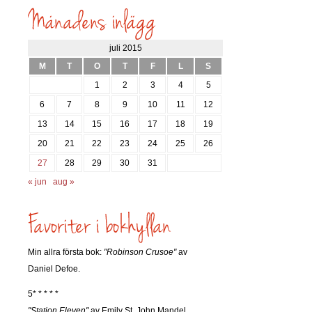
söks?
juli 2015
M
T
O
T
F
L
S
1
2
3
4
5
6
7
8
9
10
11
12
13
14
15
16
17
18
19
20
21
22
23
24
25
26
27
28
29
30
31
« jun
aug »
Min allra första bok:
"Robinson Crusoe"
av
Daniel Defoe.
5* * * * *
"Station Eleven"
av Emily St. John Mandel