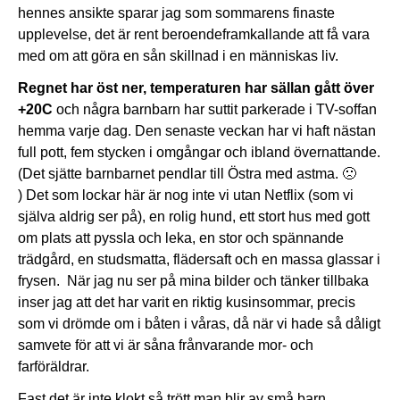
hennes ansikte sparar jag som sommarens finaste
upplevelse, det är rent beroendeframkallande att få vara
med om att göra en sån skillnad i en människas liv.
Regnet har öst ner, temperaturen har sällan gått över
+20C
och några barnbarn har suttit parkerade i TV-soffan
hemma varje dag. Den senaste veckan har vi haft nästan
full pott, fem stycken i omgångar och ibland övernattande.
(Det sjätte barnbarnet pendlar till Östra med astma. 🙁
) Det som lockar här är nog inte vi utan Netflix (som vi
själva aldrig ser på), en rolig hund, ett stort hus med gott
om plats att pyssla och leka, en stor och spännande
trädgård, en studsmatta, flädersaft och en massa glassar i
frysen. När jag nu ser på mina bilder och tänker tillbaka
inser jag att det har varit en riktig kusinsommar, precis
som vi drömde om i båten i våras, då när vi hade så dåligt
samvete för att vi är såna frånvarande mor- och
farföräldrar.
Fast det är inte klokt så trött man blir av små barn.