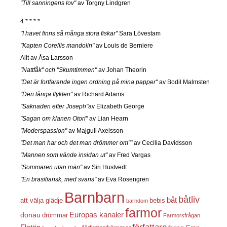
"Till sanningens lov"
av Torgny Lindgren
4 * * * *
"I havet finns så många stora fiskar"
Sara Lövestam
"Kapten Corellis mandolin"
av Louis de Berniere
Allt av Åsa Larsson
"Nattfåk" och "Skumtimmen"
av Johan Theorin
"Det är fortfarande ingen ordning på mina papper"
av Bodil Malmsten
"Den långa flykten"
av Richard Adams
"Saknaden efter Joseph"
av Elizabeth George
"Sagan om klanen Otori"
av Lian Hearn
"Moderspassion"
av Majgull Axelsson
"Det man har och det man drömmer om""
av Cecilia Davidsson
"Mannen som vände insidan ut"
av Fred Vargas
"Sommaren utan män"
av Siri Hustvedt
"En brasiliansk, med svans"
av Eva Rosengren
Barnbarn
båtliv
båt
att välja glädje
bebis
barndom
farmor
Europas kanaler
donau
drömmar
Farmorsfrågan