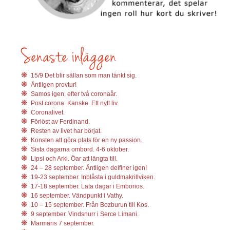
15/9 Det blir sällan som man tänkt sig.
Äntligen provtur!
Samos igen, efter två coronaår.
Post corona. Kanske. Ett nytt liv.
Coronalivet.
Förlöst av Ferdinand.
Resten av livet har börjat.
Konsten att göra plats för en ny passion.
Sista dagarna ombord. 4-6 oktober.
Lipsi och Arki. Öar att längta till.
24 – 28 september. Äntligen delfiner igen!
19-23 september. Inblåsta i guldmakrillviken.
17-18 september. Lata dagar i Emborios.
16 september. Vändpunkt i Vathy.
10 – 15 september. Från Bozburun till Kos.
9 september. Vindsnurr i Serce Limani.
Marmaris 7 september.