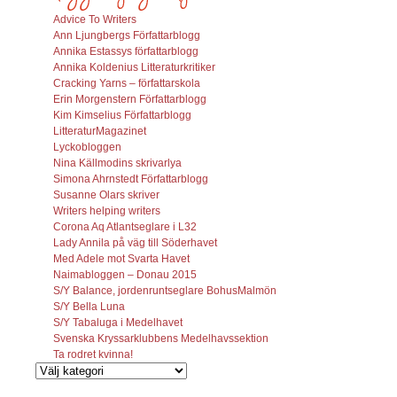
Advice To Writers
Ann Ljungbergs Författarblogg
Annika Estassys författarblogg
Annika Koldenius Litteraturkritiker
Cracking Yarns – författarskola
Erin Morgenstern Författarblogg
Kim Kimselius Författarblogg
LitteraturMagazinet
Lyckobloggen
Nina Källmodins skrivarlya
Simona Ahrnstedt Författarblogg
Susanne Olars skriver
Writers helping writers
Corona Aq Atlantseglare i L32
Lady Annila på väg till Söderhavet
Med Adele mot Svarta Havet
Naimabloggen – Donau 2015
S/Y Balance, jordenruntseglare BohusMalmön
S/Y Bella Luna
S/Y Tabaluga i Medelhavet
Svenska Kryssarklubbens Medelhavssektion
Ta rodret kvinna!
Vilka
inlägg