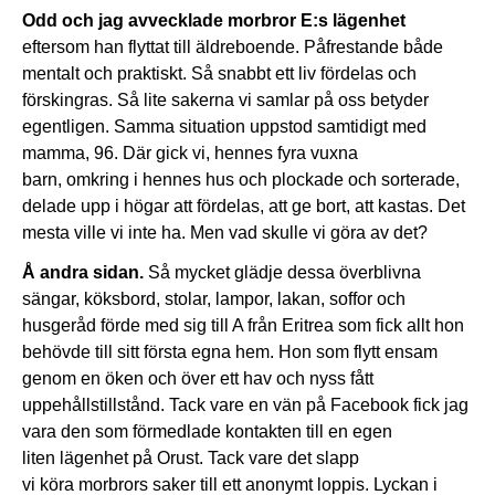
Odd och jag avvecklade morbror E:s lägenhet
eftersom han flyttat till äldreboende. Påfrestande både
mentalt och praktiskt. Så snabbt ett liv fördelas och
förskingras. Så lite sakerna vi samlar på oss betyder
egentligen. Samma situation uppstod samtidigt med
mamma, 96. Där gick vi, hennes fyra vuxna
barn, omkring i hennes hus och plockade och sorterade,
delade upp i högar att fördelas, att ge bort, att kastas. Det
mesta ville vi inte ha. Men vad skulle vi göra av det?
Å andra sidan.
Så mycket glädje dessa överblivna
sängar, köksbord, stolar, lampor, lakan, soffor och
husgeråd förde med sig till A från Eritrea som fick allt hon
behövde till sitt första egna hem. Hon som flytt ensam
genom en öken och över ett hav och nyss fått
uppehållstillstånd. Tack vare en vän på Facebook fick jag
vara den som förmedlade kontakten till en egen
liten lägenhet på Orust. Tack vare det slapp
vi köra morbrors saker till ett anonymt loppis. Lyckan i