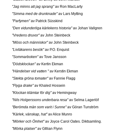
"Jag minns att jag sprang"
av Ron MacLarty
"Simma med de drunknade"
av Lars Mytting
"Parfymen"
av Patrick Süsskind
"Den vidunderliga kärlekens historia"
av Johan Vallgren
"Vredens druvor"
av John Steinbeck
"Möss och människor"
av John Steinbeck
"Livläkarens besök"
av P.O. Enquist
"Sommarboken"
av Tove Jansson
"Dödsklockan"
av Kertin Ekman
"Händelser vid vatten "
av Kerstin Ekman
"Stekta gröna tomater"
av Fannie Flagg
"Flyga drake"
av Khaled Hossein
"Klockan klämtar för dig"
av Hemingway
"Nils Holgerssons underbara resa"
av Selma Lagerlöf
"Berömda män som varit i Sunne"
av Göran Tunström
"Kärlek, vänskap, hat"
av Alice Munro
"Mörker och Ömhet"
av Joyce Carol Oates. Diktsamling.
"Mörka platser"
av GIllian Flynn