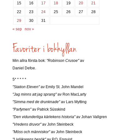
15
16
17
18
19
20
21
22
23
24
25
26
27
28
29
30
31
« sep
nov »
Min allra första bok:
"Robinson Crusoe"
av
Daniel Defoe.
5* * * * *
"Station Eleven"
av Emily St. John Mandel
"Jag minns att jag sprang"
av Ron MacLarty
"Simma med de drunknade"
av Lars Mytting
"Parfymen"
av Patrick Süsskind
"Den vidunderliga kärlekens historia"
av Johan Vallgren
"Vredens druvor"
av John Steinbeck
"Möss och människor"
av John Steinbeck
"Livläkarens besök"
av P.O. Enquist