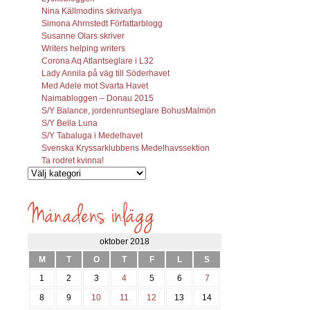
Nina Källmodins skrivarlya
Simona Ahrnstedt Författarblogg
Susanne Olars skriver
Writers helping writers
Corona Aq Atlantseglare i L32
Lady Annila på väg till Söderhavet
Med Adele mot Svarta Havet
Naimabloggen – Donau 2015
S/Y Balance, jordenruntseglare BohusMalmön
S/Y Bella Luna
S/Y Tabaluga i Medelhavet
Svenska Kryssarklubbens Medelhavssektion
Ta rodret kvinna!
Vilka
inlägg
söks?
oktober 2018
M
T
O
T
F
L
S
1
2
3
4
5
6
7
8
9
10
11
12
13
14