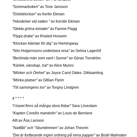
"Sommarboken"
av Tove Jansson
"Dödsklockan"
av Kertin Ekman
"Händelser vid vatten "
av Kerstin Ekman
"Stekta gröna tomater"
av Fannie Flagg
"Flyga drake"
av Khaled Hossein
"Klockan klämtar för dig"
av Hemingway
"Nils Holgerssons underbara resa"
av Selma Lagerlöf
"Berömda män som varit i Sunne"
av Göran Tunström
"Kärlek, vänskap, hat"
av Alice Munro
"Mörker och Ömhet"
av Joyce Carol Oates. Diktsamling.
"Mörka platser"
av GIllian Flynn
"Till sanningens lov"
av Torgny Lindgren
4 * * * *
"I havet finns så många stora fiskar"
Sara Lövestam
"Kapten Corellis mandolin"
av Louis de Berniere
Allt av Åsa Larsson
"Nattfåk" och "Skumtimmen"
av Johan Theorin
"Det är fortfarande ingen ordning på mina papper"
av Bodil Malmsten