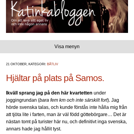
Visa menyn
21 OKTOBER, KATEGORI:
BÅTLIV
Hjältar på plats på Samos.
Ikväll sprang jag på den här kvartetten
under
joggingrundan (
bara fem km och inte särskilt fort
). Jag
hörde svenska talas, och kunde förstås inte hålla mig från
att tjöta lite i farten, man är väl född göttebörgare… Det är
nästan tomt på turister här nu, och definitivt inga svenska,
annars hade jag hållit tyst.