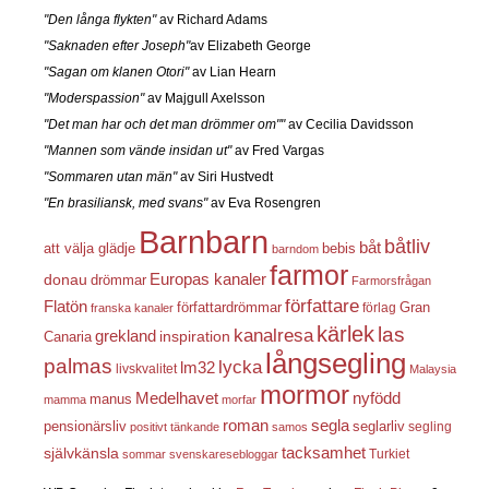
"Den långa flykten"
av Richard Adams
"Saknaden efter Joseph"
av Elizabeth George
"Sagan om klanen Otori"
av Lian Hearn
"Moderspassion"
av Majgull Axelsson
"Det man har och det man drömmer om""
av Cecilia Davidsson
"Mannen som vände insidan ut"
av Fred Vargas
"Sommaren utan män"
av Siri Hustvedt
"En brasiliansk, med svans"
av Eva Rosengren
Barnbarn
båtliv
båt
att välja glädje
bebis
barndom
farmor
Europas kanaler
donau
drömmar
Farmorsfrågan
författare
Flatön
författardrömmar
förlag
Gran
franska kanaler
kärlek
las
kanalresa
grekland
inspiration
Canaria
långsegling
palmas
lycka
lm32
livskvalitet
Malaysia
mormor
nyfödd
Medelhavet
manus
mamma
morfar
roman
segla
pensionärsliv
seglarliv
segling
positivt tänkande
samos
självkänsla
tacksamhet
Turkiet
sommar
svenskaresebloggar