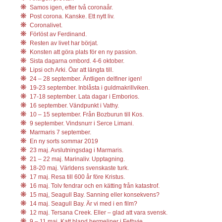
Samos igen, efter två coronaår.
Post corona. Kanske. Ett nytt liv.
Coronalivet.
Förlöst av Ferdinand.
Resten av livet har börjat.
Konsten att göra plats för en ny passion.
Sista dagarna ombord. 4-6 oktober.
Lipsi och Arki. Öar att längta till.
24 – 28 september. Äntligen delfiner igen!
19-23 september. Inblåsta i guldmakrillviken.
17-18 september. Lata dagar i Emborios.
16 september. Vändpunkt i Vathy.
10 – 15 september. Från Bozburun till Kos.
9 september. Vindsnurr i Serce Limani.
Marmaris 7 september.
En ny sorts sommar 2019
23 maj. Avslutningsdag i Marmaris.
21 – 22 maj. Marinaliv. Upptagning.
18-20 maj. Världens svenskaste turk.
17 maj. Resa till 600 år före Kristus.
16 maj. Tolv fendrar och en kätting från katastrof.
15 maj, Seagull Bay. Sanning eller konsekvens?
14 maj. Seagull Bay. Är vi med i en film?
12 maj. Tersana Creek. Eller – glad att vara svensk.
9 – 11 maj. Katt bland hermeliner i Fethyie.