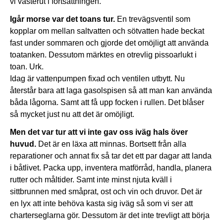
vi västerut i fortsättningen.
Igår morse var det toans tur.
En trevägsventil som
kopplar om mellan saltvatten och sötvatten hade beckat
fast under sommaren och gjorde det omöjligt att använda
toatanken. Dessutom märktes en otrevlig pissoarlukt i
toan. Urk.
Idag är vattenpumpen fixad och ventilen utbytt. Nu
återstår bara att laga gasolspisen så att man kan använda
båda lågorna. Samt att få upp focken i rullen. Det blåser
så mycket just nu att det är omöjligt.
Men det var tur att vi inte gav oss iväg hals över
huvud.
Det är en läxa att minnas. Bortsett från alla
reparationer och annat fix så tar det ett par dagar att landa
i båtlivet. Packa upp, inventera matförråd, handla, planera
rutter och måltider. Samt inte minst njuta kväll i
sittbrunnen med småprat, ost och vin och druvor. Det är
en lyx att inte behöva kasta sig iväg så som vi ser att
charterseglarna gör. Dessutom är det inte trevligt att börja