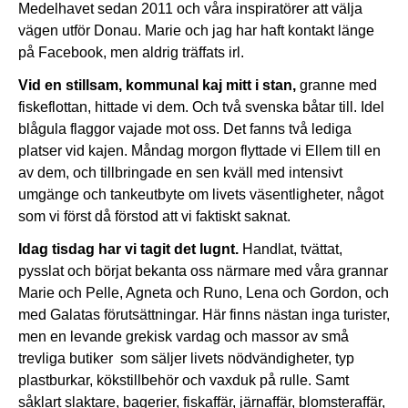
Medelhavet sedan 2011 och våra inspiratörer att välja
vägen utför Donau. Marie och jag har haft kontakt länge
på Facebook, men aldrig träffats irl.
Vid en stillsam, kommunal kaj mitt i stan,
granne med
fiskeflottan, hittade vi dem. Och två svenska båtar till. Idel
blågula flaggor vajade mot oss. Det fanns två lediga
platser vid kajen. Måndag morgon flyttade vi Ellem till en
av dem, och tillbringade en sen kväll med intensivt
umgänge och tankeutbyte om livets väsentligheter, något
som vi först då förstod att vi faktiskt saknat.
Idag tisdag har vi tagit det lugnt.
Handlat, tvättat,
pysslat och börjat bekanta oss närmare med våra grannar
Marie och Pelle, Agneta och Runo, Lena och Gordon, och
med Galatas förutsättningar. Här finns nästan inga turister,
men en levande grekisk vardag och massor av små
trevliga butiker som säljer livets nödvändigheter, typ
plastburkar, kökstillbehör och vaxduk på rulle. Samt
såklart slaktare, bagerier, fiskaffär, järnaffär, blomsteraffär,