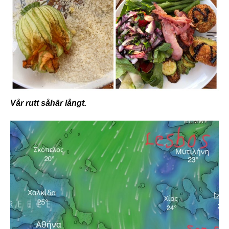
Vår rutt såhär långt.