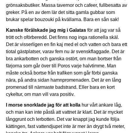
grönsaksbutiker. Massa tavernor och cafeer, fullbesatta av
greker. På en av dem lär det sitta gamla gubbar som
brukar spelar bouzouki på kvällarna. Bara en sån sak!
Kanske förälskade jag mig i Galatas
för att jag var så
trött och oförberedd. Det finns nog inga rationella skäl.
Det är visserligen en fin kaj med el och vatten och bara ett
tiotal gästplatser, varav fem nu är svenskflaggade. Det är
bra ankarbotten och ganska ostört, om man bortser från
färjorna som går över till Poros varje halvtimme. Man
måste också bortse från trafiken som går förbi ganska
nära, på andra sidan hamnpromenaden. Det är en lång
promenad till närmaste badstrand. Eller bara en kort
cykeltur, om man vill vara positiv.
I morse snorklade jag för att kolla
hur vårt ankare låg,
och man kan inte påstå att vattnet är klart. Det är mycket
långgrunt och lerbotten. Det var knappt jag kunde följa
kättingen, fast vattendjupet inte är mer än drygt två meter,