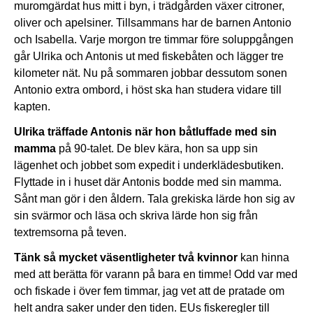
muromgärdat hus mitt i byn, i trädgården växer citroner,
oliver och apelsiner. Tillsammans har de barnen Antonio
och Isabella. Varje morgon tre timmar före soluppgången
går Ulrika och Antonis ut med fiskebåten och lägger tre
kilometer nät. Nu på sommaren jobbar dessutom sonen
Antonio extra ombord, i höst ska han studera vidare till
kapten.
Ulrika träffade Antonis när hon båtluffade med sin
mamma
på 90-talet. De blev kära, hon sa upp sin
lägenhet och jobbet som expedit i underklädesbutiken.
Flyttade in i huset där Antonis bodde med sin mamma.
Sånt man gör i den åldern. Tala grekiska lärde hon sig av
sin svärmor och läsa och skriva lärde hon sig från
textremsorna på teven.
Tänk så mycket väsentligheter två kvinnor
kan hinna
med att berätta för varann på bara en timme! Odd var med
och fiskade i över fem timmar, jag vet att de pratade om
helt andra saker under den tiden. EUs fiskeregler till