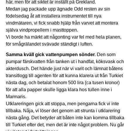
här, men för att siktet är inställt på Grekland.
Medan jag packade upp ägnade Odd resten av sin
födelsedag åt att installera instrumentet till nya
vindmätaren, vi fick snabb hjälp från varvet att montera
själva vindpropellern i masttoppen.
Vi borde ha märkt att någonting var fel med hela planen,
för smågrälandet svävade ständigt i luften.
Samma kväll gick vattenpumpen sönder.
Den som
pumpar färskvatten från tanken ut i handfat, köksvask och
akterdusch. Det hände just när vi varit och lämnat båtens
transitlogg till agenten för att kunna klarera ut från Turkiet
nästa dag, och betalat honom 500 lira (ca tusen kronor)
för att alla papper skulle ligga klara hos tullen inne i
Marmaris.
Utklareringen gick att stoppa, men pengarna fick vi inte
tillbaka. Nåja, vi löser det genom att strunta i utklarering
nästa gång. Det betyder att båten inte kan komma tillbaka
till Turkiet efter det, men det är inte något problem. Nu går