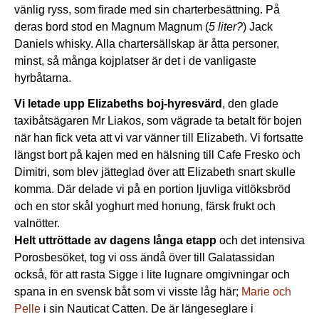
vänlig ryss, som firade med sin charterbesättning. På
deras bord stod en Magnum Magnum (
5 liter?
) Jack
Daniels whisky. Alla chartersällskap är åtta personer,
minst, så många kojplatser är det i de vanligaste
hyrbåtarna.
Vi letade upp Elizabeths boj-hyresvärd
, den glade
taxibåtsägaren Mr Liakos, som vägrade ta betalt för bojen
när han fick veta att vi var vänner till Elizabeth. Vi fortsatte
längst bort på kajen med en hälsning till Cafe Fresko och
Dimitri, som blev jätteglad över att Elizabeth snart skulle
komma. Där delade vi på en portion ljuvliga vitlöksbröd
och en stor skål yoghurt med honung, färsk frukt och
valnötter.
Helt uttröttade av dagens långa etapp
och det intensiva
Porosbesöket, tog vi oss ändå över till Galatassidan
också, för att rasta Sigge i lite lugnare omgivningar och
spana in en svensk båt som vi visste låg här;
Marie och
Pelle
i sin Nauticat Catten. De är längeseglare i