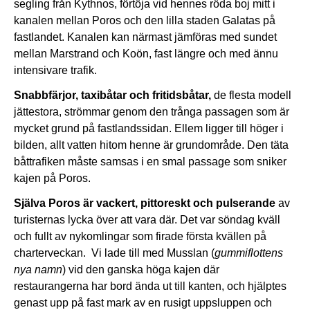
segling från Kythnos, förtöja vid hennes röda boj mitt i
kanalen mellan Poros och den lilla staden Galatas på
fastlandet. Kanalen kan närmast jämföras med sundet
mellan Marstrand och Koön, fast längre och med ännu
intensivare trafik.
Snabbfärjor, taxibåtar och fritidsbåtar,
de flesta modell
jättestora, strömmar genom den trånga passagen som är
mycket grund på fastlandssidan. Ellem ligger till höger i
bilden, allt vatten hitom henne är grundområde. Den täta
båttrafiken måste samsas i en smal passage som sniker
kajen på Poros.
Själva Poros är vackert, pittoreskt och pulserande
av
turisternas lycka över att vara där. Det var söndag kväll
och fullt av nykomlingar som firade första kvällen på
charterveckan. Vi lade till med Musslan (
gummiflottens
nya namn
) vid den ganska höga kajen där
restaurangerna har bord ända ut till kanten, och hjälptes
genast upp på fast mark av en rusigt uppsluppen och