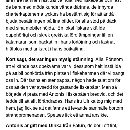
lilla inre hamnen fast där var fullt med fiskebåtar och fast
de bara med möda kunde vända därinne, de inhyrda
charterkaptenerna tycktes ha bestämt sig för att ändå
bjuda besättningen på fina bilder, för alla stod på däck
med sina mobiler höjda. En lokal fiskare skällde
oupphörligt och skrek grekiska förolämpningar till en
katamaran som backat in i hans förtöjning och fastnat
hjälplös med ankaret i hans bojkätting.
Kort sagt, det var ingen mysig stämning
. Alls. Förutom
att vi kände oss obekväma var vi dessutom helt inställda
på att bli bortkörda från platsen i fiskehamnen där vi trängt
oss in. Där fanns en stentrappa, någon hade talat om för
oss att den var avsedd för gästande fiskebåtar. Men så
började vi prata med Antonis i fiskebåten bredvid, och det
ledde till att allt förändrades. Hans fru Ulrika tog mig med
hem, jag fick se att det fanns ett levande samhälle bortom
strandpromenaden. Spetses fick ett annat ansikte.
Antonis är gift med Ulrika från Falun
, de bor i ett fint,