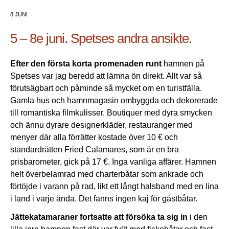
8 JUNI
5 – 8e juni. Spetses andra ansikte.
Efter den första korta promenaden runt
hamnen på
Spetses var jag beredd att lämna ön direkt. Allt var så
förutsägbart och påminde så mycket om en turistfälla.
Gamla hus och hamnmagasin ombyggda och dekorerade
till romantiska filmkulisser. Boutiquer med dyra smycken
och ännu dyrare designerkläder, restauranger med
menyer där alla förrätter kostade över 10 € och
standardrätten Fried Calamares, som är en bra
prisbarometer, gick på 17 €. Inga vanliga affärer. Hamnen
helt överbelamrad med charterbåtar som ankrade och
förtöjde i varann på rad, likt ett långt halsband med en lina
i land i varje ända. Det fanns ingen kaj för gästbåtar.
Jättekatamaraner fortsatte att försöka ta sig in
i den