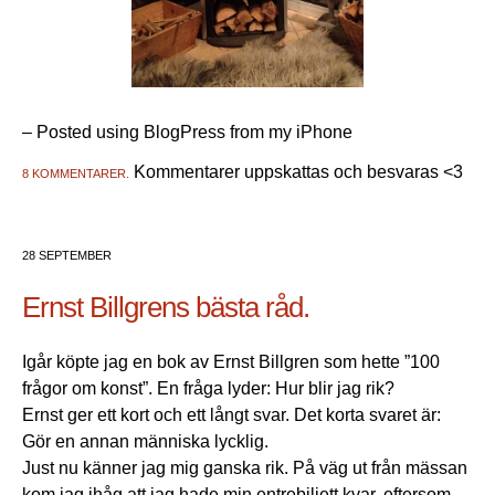
– Posted using BlogPress from my iPhone
Kommentarer uppskattas och besvaras <3
8 KOMMENTARER.
28 SEPTEMBER
Ernst Billgrens bästa råd.
Igår köpte jag en bok av Ernst Billgren som hette ”100
frågor om konst”. En fråga lyder: Hur blir jag rik?
Ernst ger ett kort och ett långt svar. Det korta svaret är:
Gör en annan människa lycklig.
Just nu känner jag mig ganska rik. På väg ut från mässan
kom jag ihåg att jag hade min entrebiljett kvar, eftersom