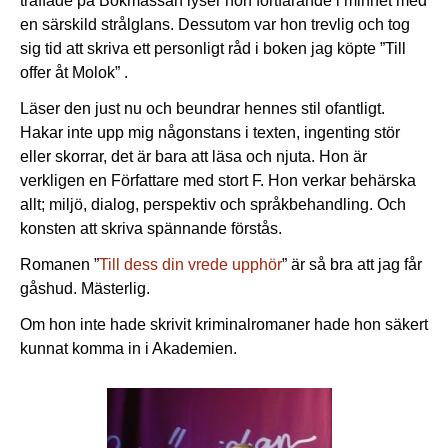
träffade på Bokmässan lyser hon fortfarande i minnet med
en särskild strålglans. Dessutom var hon trevlig och tog
sig tid att skriva ett personligt råd i boken jag köpte ”Till
offer åt Molok” .
Läser den just nu och beundrar hennes stil ofantligt.
Hakar inte upp mig någonstans i texten, ingenting stör
eller skorrar, det är bara att läsa och njuta. Hon är
verkligen en Författare med stort F. Hon verkar behärska
allt; miljö, dialog, perspektiv och språkbehandling. Och
konsten att skriva spännande förstås.
Romanen ”
Till dess din vrede upphör
” är så bra att jag får
gåshud. Mästerlig.
Om hon inte hade skrivit kriminalromaner hade hon säkert
kunnat komma in i Akademien.