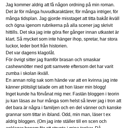
Jag kommer aldrig att få någon ordning på min roman.
Det är för många huvudkaraktärer, för många intriger, för
många tidsplan. Jag gjorde misstaget att titta bakåt ikväll
och ögna igenom rubrikerna på alla scener jag skrivit
hittills. Det ska jag inte göra fler gånger innan utkastet är
klart. Så mycket som inte hänger ihop, spretar, har stora
luckor, leder bort från historien.
Det var dagens klagolåt.
För övrigt sitter jag framför brasan och smaskar
cashewnötter med gott samvete eftersom det har varit
zumba i skolan ikväll.
En annan rolig sak som hände var att en kvinna jag inte
känner plötsligt talade om att hon läser min blogg!
Inget kunde ha förvånat mig mer. Fastän bloggen i teorin
ju kan läsas av hur många som helst så lever jag i tron att
det bara är några i familjen och en del vänner och kanske
grannar som tittar in ibland. Odd, min man, läser t ex
aldrig bloggen. (Om jag inte ställer till en scen och