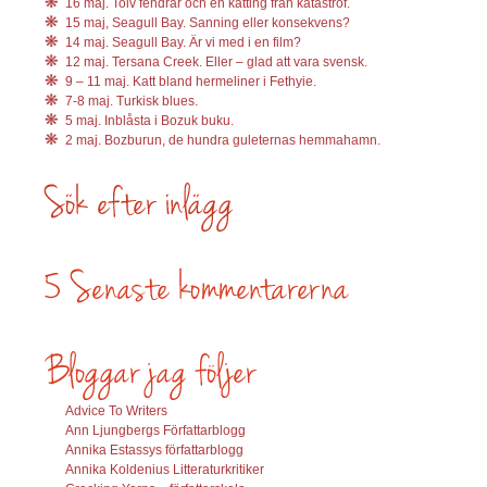
16 maj. Tolv fendrar och en kätting från katastrof.
15 maj, Seagull Bay. Sanning eller konsekvens?
14 maj. Seagull Bay. Är vi med i en film?
12 maj. Tersana Creek. Eller – glad att vara svensk.
9 – 11 maj. Katt bland hermeliner i Fethyie.
7-8 maj. Turkisk blues.
5 maj. Inblåsta i Bozuk buku.
2 maj. Bozburun, de hundra guleternas hemmahamn.
Advice To Writers
Ann Ljungbergs Författarblogg
Annika Estassys författarblogg
Annika Koldenius Litteraturkritiker