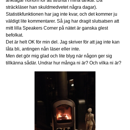
anklagar honom för att strunta i mina tankar. Då
sträckläser han skuldmedvetet några dagar).
Statistikfunktionen har jag inte kvar, och det kommer ju
väldigt lite kommentarer. Så jag har dragit slutsatsen att
mitt lilla Speakers Corner på nätet är ganska glest
befolkat.
Det är helt OK för min del. Jag skriver för att jag inte kan
låta bli, antingen nån läser eller inte.
Men det gör mig glad och lite blyg när någon ger sig
tillkänna sådär. Undrar hur många ni är? Och vilka ni är?