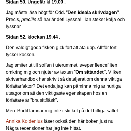
Sidan 50. Ungefär kl 19.00 .
Jag måste läsa högt för Odd. ”
Den ideala skrivdagen”
.
Precis,
preciiis
så här är det! Lyssna! Han steker kolja och
lyssnar.
Sidan 52. klockan 19.44 .
Den väldigt goda fisken gick fort att äta upp. Alltför fort
tycker kocken.
Jag smiter ut till soffan i uterummet, sveper fleecefilten
omkring mig och njuter av texten ”
Om sittandet”
. Vilken
skrivarhandbok har skrivit så detaljerat om denna viktiga
författarfaktor? Det enda jag kan påminna mig är hurtiga
utsagor om att den viktigaste egenskapen hos en
författare är ”bra sittfläsk”.
Men Bodil lämnar mig inte i sticket på det billiga sättet.
Annika Koldenius
läser också den här boken just nu.
Några recensioner har jag inte hittat.