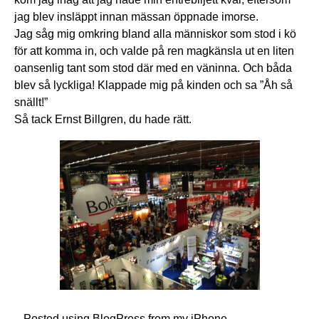
jag blev insläppt innan mässan öppnade imorse.
Jag såg mig omkring bland alla människor som stod i kö
för att komma in, och valde på ren magkänsla ut en liten
oansenlig tant som stod där med en väninna. Och båda
blev så lyckliga! Klappade mig på kinden och sa ”Åh så
snällt!”
Så tack Ernst Billgren, du hade rätt.
– Posted using BlogPress from my iPhone