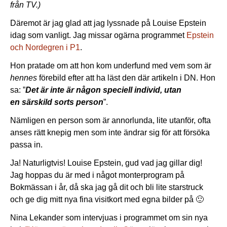
från TV.)
Däremot är jag glad att jag lyssnade på Louise Epstein
idag som vanligt. Jag missar ogärna programmet
Epstein
och Nordegren i P1
.
Hon pratade om att hon kom underfund med vem som är
hennes
förebild efter att ha läst den där artikeln i DN. Hon
sa: ”
Det är inte är någon speciell individ, utan
en särskild sorts person
”.
Nämligen en person som är annorlunda, lite utanför, ofta
anses rätt knepig men som inte ändrar sig för att försöka
passa in.
Ja! Naturligtvis! Louise Epstein, gud vad jag gillar dig!
Jag hoppas du är med i något monterprogram på
Bokmässan i år, då ska jag gå dit och bli lite starstruck
och ge dig mitt nya fina visitkort med egna bilder på 🙂
Nina Lekander som intervjuas i programmet om sin nya