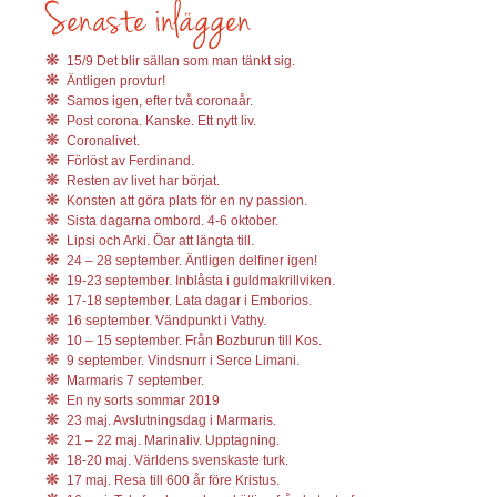
15/9 Det blir sällan som man tänkt sig.
Äntligen provtur!
Samos igen, efter två coronaår.
Post corona. Kanske. Ett nytt liv.
Coronalivet.
Förlöst av Ferdinand.
Resten av livet har börjat.
Konsten att göra plats för en ny passion.
Sista dagarna ombord. 4-6 oktober.
Lipsi och Arki. Öar att längta till.
24 – 28 september. Äntligen delfiner igen!
19-23 september. Inblåsta i guldmakrillviken.
17-18 september. Lata dagar i Emborios.
16 september. Vändpunkt i Vathy.
10 – 15 september. Från Bozburun till Kos.
9 september. Vindsnurr i Serce Limani.
Marmaris 7 september.
En ny sorts sommar 2019
23 maj. Avslutningsdag i Marmaris.
21 – 22 maj. Marinaliv. Upptagning.
18-20 maj. Världens svenskaste turk.
17 maj. Resa till 600 år före Kristus.