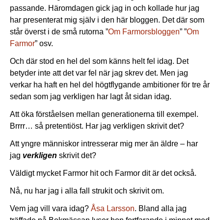
passande. Häromdagen gick jag in och kollade hur jag
har presenterat mig själv i den här bloggen. Det där som
står överst i de små rutorna ”
Om Farmorsbloggen
” ”
Om
Farmor
” osv.
Och där stod en hel del som känns helt fel idag. Det
betyder inte att det var fel när jag skrev det. Men jag
verkar ha haft en hel del högtflygande ambitioner för tre år
sedan som jag verkligen har lagt åt sidan idag.
Att öka förståelsen mellan generationerna till exempel.
Brrrr… så pretentiöst. Har jag verkligen skrivit det?
Att yngre människor intresserar mig mer än äldre – har
jag
verkligen
skrivit det?
Väldigt mycket Farmor hit och Farmor dit är det också.
Nå, nu har jag i alla fall strukit och skrivit om.
Vem jag vill vara idag?
Åsa Larsson
. Bland alla jag