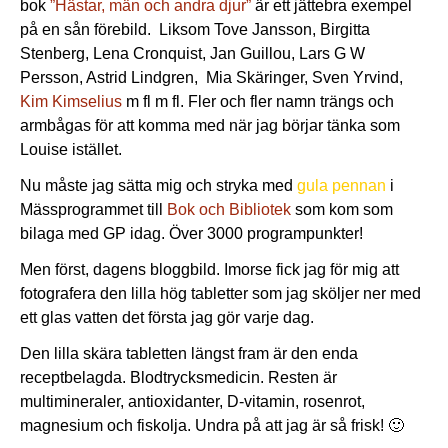
bok
”Hästar, män och andra djur”
är ett jättebra exempel
på en sån förebild. Liksom Tove Jansson, Birgitta
Stenberg, Lena Cronquist, Jan Guillou, Lars G W
Persson, Astrid Lindgren, Mia Skäringer, Sven Yrvind,
Kim Kimselius
m fl m fl. Fler och fler namn trängs och
armbågas för att komma med när jag börjar tänka som
Louise istället.
Nu måste jag sätta mig och stryka med
gula pennan
i
Mässprogrammet till
Bok och Bibliotek
som kom som
bilaga med GP idag. Över 3000 programpunkter!
Men först, dagens bloggbild. Imorse fick jag för mig att
fotografera den lilla hög tabletter som jag sköljer ner med
ett glas vatten det första jag gör varje dag.
Den lilla skära tabletten längst fram är den enda
receptbelagda. Blodtrycksmedicin. Resten är
multimineraler, antioxidanter, D-vitamin, rosenrot,
magnesium och fiskolja. Undra på att jag är så frisk! 🙂