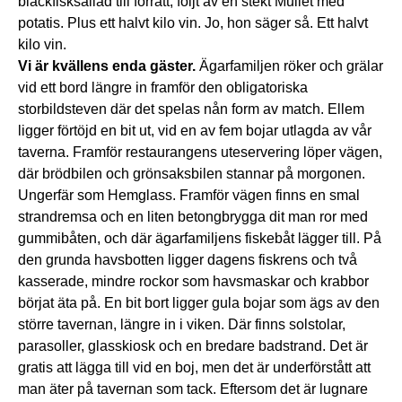
bläckfisksallad till förrätt, följt av en stekt Mullet med
potatis. Plus ett halvt kilo vin. Jo, hon säger så. Ett halvt
kilo vin.
Vi är kvällens enda gäster.
Ägarfamiljen röker och grälar
vid ett bord längre in framför den obligatoriska
storbildsteven där det spelas nån form av match. Ellem
ligger förtöjd en bit ut, vid en av fem bojar utlagda av vår
taverna. Framför restaurangens uteservering löper vägen,
där brödbilen och grönsaksbilen stannar på morgonen.
Ungerfär som Hemglass. Framför vägen finns en smal
strandremsa och en liten betongbrygga dit man ror med
gummibåten, och där ägarfamiljens fiskebåt lägger till. På
den grunda havsbotten ligger dagens fiskrens och två
kasserade, mindre rockor som havsmaskar och krabbor
börjat äta på. En bit bort ligger gula bojar som ägs av den
större tavernan, längre in i viken. Där finns solstolar,
parasoller, glasskiosk och en bredare badstrand. Det är
gratis att lägga till vid en boj, men det är underförstått att
man äter på tavernan som tack. Eftersom det är lugnare