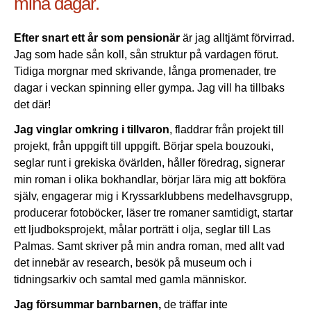
mina dagar.
Efter snart ett år som pensionär
är jag alltjämt förvirrad.
Jag som hade sån koll, sån struktur på vardagen förut.
Tidiga morgnar med skrivande, långa promenader, tre
dagar i veckan spinning eller gympa. Jag vill ha tillbaks
det där!
Jag vinglar omkring i tillvaron
, fladdrar från projekt till
projekt, från uppgift till uppgift. Börjar spela bouzouki,
seglar runt i grekiska övärlden, håller föredrag, signerar
min roman i olika bokhandlar, börjar lära mig att bokföra
själv, engagerar mig i Kryssarklubbens medelhavsgrupp,
producerar fotoböcker, läser tre romaner samtidigt, startar
ett ljudboksprojekt, målar porträtt i olja, seglar till Las
Palmas. Samt skriver på min andra roman, med allt vad
det innebär av research, besök på museum och i
tidningsarkiv och samtal med gamla människor.
Jag försummar barnbarnen,
de träffar inte