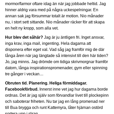
mormor/farmor oftare idag än när jag jobbade heltid. Jag
hinner aldrig vara med på några uckespelningar. En
annan sak jag försummar totalt är motion. Nio månader
nu, i stort sett sittande. Nio månader räcker för att skapa
en helt ny kropp, som alla vet.
Hur blev det såhär?
Jag är ju äntligen fri. Inget ansvar,
inga krav, inga mail, ingenting. Hela dagarna att
disponera efter eget val. Vad såg jag framför mig de där
långa åren när jag längtade så intensivt till den här tiden?
Jo, jag minns. Jag drömde om tidiga skrivmorgnar framför
datorn, långa inspirationspromenader, gym eller spinning
tre gånger i veckan…
Obruten tid. Planering. Heliga förmiddagar.
Facebookförbud.
Innerst inne vet jag hur dagarna borde
ordnas. Det är jag själv som förvandlar livet till plockepinn
och saboterar friheten. Nu tar jag en lång promenad ner
till Bua brygga och runt Kattemyra, låter hjärnan ostörd
sortera upp i röran.