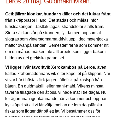
Leros 28 maj. Guldmakrillviken.
Getbjällror klonkar, hundar skäller och det luktar fränt
från skräpbrasor i land. Det städas och målas inför
turistsäsongen. Basttak lagas, strandstolar ställs fram.
Stora säckar står på stranden, fyllda med hopsamlat
sjögräs som vinterstormarna drivit upp i decimetertjocka
mattor ovanpå sanden. Semesterfirarna som kommer hit
om en månad märker inte allt arbete som ligger bakom
bilden av det grekiska paradiset.
Vi ligger i vår favoritvik Xerokambos på Leros,
även
kallad krabbmadonnans vik efter kapellet på klippan. När
vi var här i höstas fick jag en jättefisk på kastspö från
båten. En guldmakrill, eller mahi-mahi. Vikens minsta
taverna tillagade den åt oss, vi hade mat i tre dagar. Nu
ler ägarinnan igenkännande när vi kommer och öppnar
kylskåpet så att vi får välja mellan de fem dagsfärska
fiskar som ligger där på ett fat. Vi bestämmer oss för