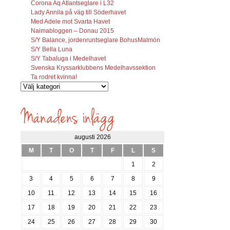
Corona Aq Atlantseglare i L32
Lady Annila på väg till Söderhavet
Med Adele mot Svarta Havet
Naimabloggen – Donau 2015
S/Y Balance, jordenruntseglare BohusMalmön
S/Y Bella Luna
S/Y Tabaluga i Medelhavet
Svenska Kryssarklubbens Medelhavssektion
Ta rodret kvinna!
Vilka
inlägg
söks?
augusti 2026
M
T
O
T
F
L
S
1
2
3
4
5
6
7
8
9
10
11
12
13
14
15
16
17
18
19
20
21
22
23
24
25
26
27
28
29
30