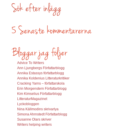
Advice To Writers
Ann Ljungbergs Författarblogg
Annika Estassys författarblogg
Annika Koldenius Litteraturkritiker
Cracking Yarns – författarskola
Erin Morgenstern Författarblogg
Kim Kimselius Författarblogg
LitteraturMagazinet
Lyckobloggen
Nina Källmodins skrivarlya
Simona Ahrnstedt Författarblogg
Susanne Olars skriver
Writers helping writers