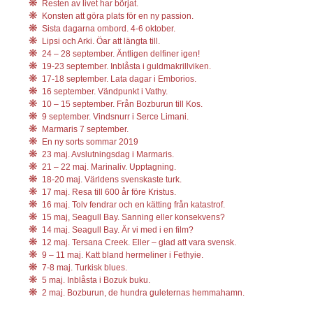
Resten av livet har börjat.
Konsten att göra plats för en ny passion.
Sista dagarna ombord. 4-6 oktober.
Lipsi och Arki. Öar att längta till.
24 – 28 september. Äntligen delfiner igen!
19-23 september. Inblåsta i guldmakrillviken.
17-18 september. Lata dagar i Emborios.
16 september. Vändpunkt i Vathy.
10 – 15 september. Från Bozburun till Kos.
9 september. Vindsnurr i Serce Limani.
Marmaris 7 september.
En ny sorts sommar 2019
23 maj. Avslutningsdag i Marmaris.
21 – 22 maj. Marinaliv. Upptagning.
18-20 maj. Världens svenskaste turk.
17 maj. Resa till 600 år före Kristus.
16 maj. Tolv fendrar och en kätting från katastrof.
15 maj, Seagull Bay. Sanning eller konsekvens?
14 maj. Seagull Bay. Är vi med i en film?
12 maj. Tersana Creek. Eller – glad att vara svensk.
9 – 11 maj. Katt bland hermeliner i Fethyie.
7-8 maj. Turkisk blues.
5 maj. Inblåsta i Bozuk buku.
2 maj. Bozburun, de hundra guleternas hemmahamn.