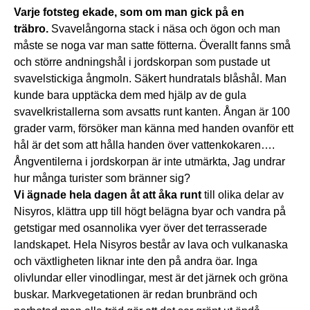
Varje fotsteg ekade, som om man gick på en
träbro.
Svavelångorna stack i näsa och ögon och man
måste se noga var man satte fötterna. Överallt fanns små
och större andningshål i jordskorpan som pustade ut
svavelstickiga ångmoln. Säkert hundratals blåshål. Man
kunde bara upptäcka dem med hjälp av de gula
svavelkristallerna som avsatts runt kanten. Ångan är 100
grader varm, försöker man känna med handen ovanför ett
hål är det som att hålla handen över vattenkokaren….
Ångventilerna i jordskorpan är inte utmärkta, Jag undrar
hur många turister som bränner sig?
Vi ägnade hela dagen åt att åka runt
till olika delar av
Nisyros, klättra upp till högt belägna byar och vandra på
getstigar med osannolika vyer över det terrasserade
landskapet. Hela Nisyros består av lava och vulkanaska
och växtligheten liknar inte den på andra öar. Inga
olivlundar eller vinodlingar, mest är det järnek och gröna
buskar. Markvegetationen är redan brunbränd och