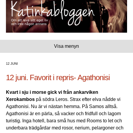
Visa menyn
12 JUNI
12 juni. Favorit i repris- Agathonisi
Kvart i sju i morse gick vi från ankarviken
Xerokambos
på södra Leros. Strax efter elva nådde vi
Agathonisi. Nu är vi nästan hemma. På Samos alltså.
Agathonisi är en pärla, så vacker och fridfull och lagom
turistig. Inga hotell, bara små hus med Rooms to let och
underbara trädgårdar med rosor, nerium, pelargoner och