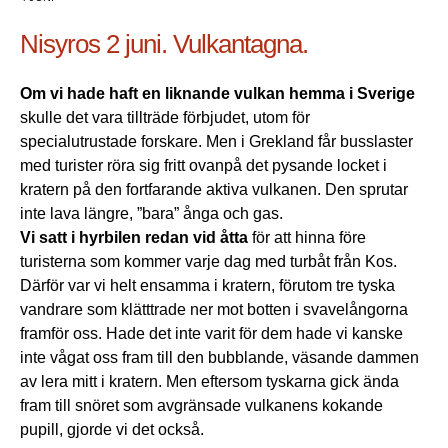
Nisyros 2 juni. Vulkantagna.
Om vi hade haft en liknande vulkan hemma i Sverige
skulle det vara tillträde förbjudet, utom för
specialutrustade forskare. Men i Grekland får busslaster
med turister röra sig fritt ovanpå det pysande locket i
kratern på den fortfarande aktiva vulkanen. Den sprutar
inte lava längre, ”bara” ånga och gas.
Vi satt i hyrbilen redan vid åtta
för att hinna före
turisterna som kommer varje dag med turbåt från Kos.
Därför var vi helt ensamma i kratern, förutom tre tyska
vandrare som klätttrade ner mot botten i svavelångorna
framför oss. Hade det inte varit för dem hade vi kanske
inte vågat oss fram till den bubblande, väsande dammen
av lera mitt i kratern. Men eftersom tyskarna gick ända
fram till snöret som avgränsade vulkanens kokande
pupill, gjorde vi det också.