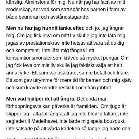
känslig. Åtminstone för mig. Nu när jag har facit av mitt
moderskap, ser vad som satt spår hos barnen i form av
både beundran och avståndstagande.
Men nu har jag hunnit tänka efter,
och jo, jag ångrar
mig. Om jag fick leva om mitt liv skulle jag inte låta mig
jagas av prestationskrav, inte hetsas att vara så duktig
och kompetent, inte låta mig fångas i ett
konsumtionsmönster som krävde så mycket pengar. Om
jag fick leva om mitt liv skulle jag faktiskt välja ett helt
annat yrke. Ett som var osäkrare, sämre betalt och friare.
Ett som gav utrymme för mera tid för barnen och mig själv,
och som krävde mindre restid till och från jobbet.
Men vad hjälper det att ångra.
Det enda man
förhoppningsvis kan påverka är framtiden. Om tjugo år
slipper jag i alla fall ångra att jag inte blev författare, inte
seglade till Medelhavet, inte lärde mig spela bouzouki,
inte satsade på att vårda kärleken så länge jag hade den.