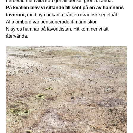
nerbetad men alla träd gör att det ser grönt ut ändå.
På kvällen blev vi sittande till sent på en av hamnens
tavernor,
med nya bekanta från en israelisk segelbåt.
Alla ombord var pensionerade it-människor.
Nisyros hamnar på favoritlistan. Hit kommer vi att
återvända.