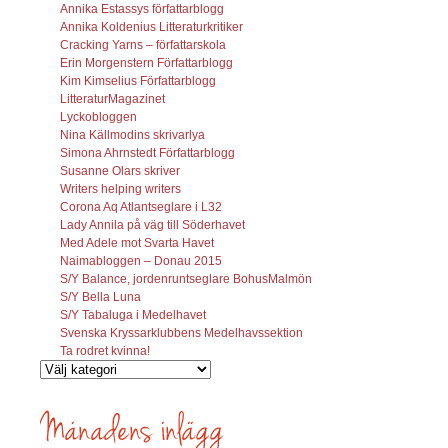
Annika Estassys författarblogg
Annika Koldenius Litteraturkritiker
Cracking Yarns – författarskola
Erin Morgenstern Författarblogg
Kim Kimselius Författarblogg
LitteraturMagazinet
Lyckobloggen
Nina Källmodins skrivarlya
Simona Ahrnstedt Författarblogg
Susanne Olars skriver
Writers helping writers
Corona Aq Atlantseglare i L32
Lady Annila på väg till Söderhavet
Med Adele mot Svarta Havet
Naimabloggen – Donau 2015
S/Y Balance, jordenruntseglare BohusMalmön
S/Y Bella Luna
S/Y Tabaluga i Medelhavet
Svenska Kryssarklubbens Medelhavssektion
Ta rodret kvinna!
Vilka
inlägg
söks?