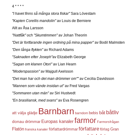
4 * * * *
"I havet finns så många stora fiskar"
Sara Lövestam
"Kapten Corellis mandolin"
av Louis de Berniere
Allt av Åsa Larsson
"Nattfåk" och "Skumtimmen"
av Johan Theorin
"Det är fortfarande ingen ordning på mina papper"
av Bodil Malmsten
"Den långa flykten"
av Richard Adams
"Saknaden efter Joseph"
av Elizabeth George
"Sagan om klanen Otori"
av Lian Hearn
"Moderspassion"
av Majgull Axelsson
"Det man har och det man drömmer om""
av Cecilia Davidsson
"Mannen som vände insidan ut"
av Fred Vargas
"Sommaren utan män"
av Siri Hustvedt
"En brasiliansk, med svans"
av Eva Rosengren
Barnbarn
båtliv
båt
att välja glädje
bebis
barndom
farmor
Europas kanaler
donau
drömmar
Farmorsfrågan
författare
Flatön
författardrömmar
förlag
Gran
franska kanaler