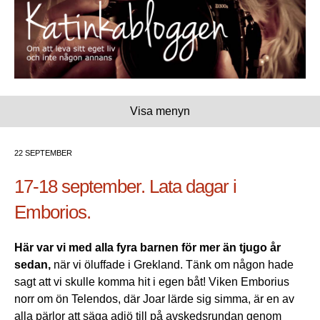
Visa menyn
22 SEPTEMBER
17-18 september. Lata dagar i
Emborios.
Här var vi med alla fyra barnen för mer än tjugo år
sedan,
när vi öluffade i Grekland. Tänk om någon hade
sagt att vi skulle komma hit i egen båt! Viken Emborius
norr om ön Telendos, där Joar lärde sig simma, är en av
alla pärlor att säga adjö till på avskedsrundan genom