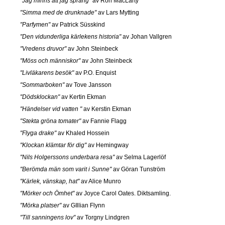
"Jag minns att jag sprang"
av Ron MacLarty
"Simma med de drunknade"
av Lars Mytting
"Parfymen"
av Patrick Süsskind
"Den vidunderliga kärlekens historia"
av Johan Vallgren
"Vredens druvor"
av John Steinbeck
"Möss och människor"
av John Steinbeck
"Livläkarens besök"
av P.O. Enquist
"Sommarboken"
av Tove Jansson
"Dödsklockan"
av Kertin Ekman
"Händelser vid vatten "
av Kerstin Ekman
"Stekta gröna tomater"
av Fannie Flagg
"Flyga drake"
av Khaled Hossein
"Klockan klämtar för dig"
av Hemingway
"Nils Holgerssons underbara resa"
av Selma Lagerlöf
"Berömda män som varit i Sunne"
av Göran Tunström
"Kärlek, vänskap, hat"
av Alice Munro
"Mörker och Ömhet"
av Joyce Carol Oates. Diktsamling.
"Mörka platser"
av GIllian Flynn
"Till sanningens lov"
av Torgny Lindgren