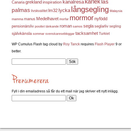
kärlek
las
kanalresa
grekland
inspiration
Canaria
långsegling
palmas
lycka
lm32
livskvalitet
Malaysia
mormor
nyfödd
Medelhavet
manus
mamma
morfar
roman
segla
pensionärsliv
seglarliv
segling
positivt tänkande
samos
självkänsla
tacksamhet
Turkiet
sommar
svenskaresebloggar
WP Cumulus Flash tag cloud by
Roy Tanck
requires
Flash Player
9 or
better.
Sök
efter:
Fyll i din emailadress så får du ett mail när jag skriver ett nytt inlägg.