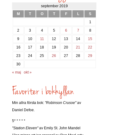
september 2019
M
T
O
T
F
L
S
1
2
3
4
5
6
7
8
9
10
11
12
13
14
15
16
17
18
19
20
21
22
23
24
25
26
27
28
29
30
« maj
okt »
Min allra första bok:
"Robinson Crusoe"
av
Daniel Defoe.
5* * * * *
"Station Eleven"
av Emily St. John Mandel