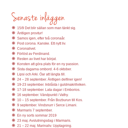
15/9 Det blir sällan som man tänkt sig.
Äntligen provtur!
Samos igen, efter två coronaår.
Post corona. Kanske. Ett nytt liv.
Coronalivet.
Förlöst av Ferdinand.
Resten av livet har börjat.
Konsten att göra plats för en ny passion.
Sista dagarna ombord. 4-6 oktober.
Lipsi och Arki. Öar att längta till.
24 – 28 september. Äntligen delfiner igen!
19-23 september. Inblåsta i guldmakrillviken.
17-18 september. Lata dagar i Emborios.
16 september. Vändpunkt i Vathy.
10 – 15 september. Från Bozburun till Kos.
9 september. Vindsnurr i Serce Limani.
Marmaris 7 september.
En ny sorts sommar 2019
23 maj. Avslutningsdag i Marmaris.
21 – 22 maj. Marinaliv. Upptagning.