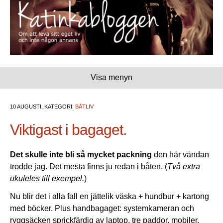
Visa menyn
10 AUGUSTI, KATEGORI:
BÅTLIV
Viktigast i bagaget.
Det skulle inte bli så mycket packning
den här vändan
trodde jag. Det mesta finns ju redan i båten. (
Två extra
ukuleles till exempel.
)
Nu blir det i alla fall en jättelik väska + hundbur + kartong
med böcker. Plus handbagaget: systemkameran och
ryggsäcken sprickfärdig av laptop, tre paddor, mobiler,