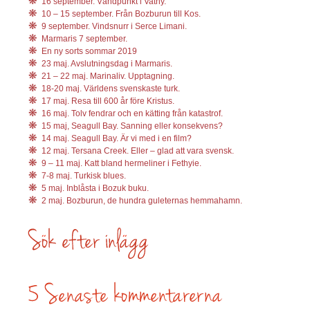
16 september. Vändpunkt i Vathy.
10 – 15 september. Från Bozburun till Kos.
9 september. Vindsnurr i Serce Limani.
Marmaris 7 september.
En ny sorts sommar 2019
23 maj. Avslutningsdag i Marmaris.
21 – 22 maj. Marinaliv. Upptagning.
18-20 maj. Världens svenskaste turk.
17 maj. Resa till 600 år före Kristus.
16 maj. Tolv fendrar och en kätting från katastrof.
15 maj, Seagull Bay. Sanning eller konsekvens?
14 maj. Seagull Bay. Är vi med i en film?
12 maj. Tersana Creek. Eller – glad att vara svensk.
9 – 11 maj. Katt bland hermeliner i Fethyie.
7-8 maj. Turkisk blues.
5 maj. Inblåsta i Bozuk buku.
2 maj. Bozburun, de hundra guleternas hemmahamn.