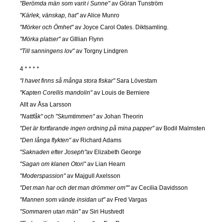
"Berömda män som varit i Sunne"
av Göran Tunström
"Kärlek, vänskap, hat"
av Alice Munro
"Mörker och Ömhet"
av Joyce Carol Oates. Diktsamling.
"Mörka platser"
av GIllian Flynn
"Till sanningens lov"
av Torgny Lindgren
4 * * * *
"I havet finns så många stora fiskar"
Sara Lövestam
"Kapten Corellis mandolin"
av Louis de Berniere
Allt av Åsa Larsson
"Nattfåk" och "Skumtimmen"
av Johan Theorin
"Det är fortfarande ingen ordning på mina papper"
av Bodil Malmsten
"Den långa flykten"
av Richard Adams
"Saknaden efter Joseph"
av Elizabeth George
"Sagan om klanen Otori"
av Lian Hearn
"Moderspassion"
av Majgull Axelsson
"Det man har och det man drömmer om""
av Cecilia Davidsson
"Mannen som vände insidan ut"
av Fred Vargas
"Sommaren utan män"
av Siri Hustvedt