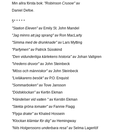
Min allra första bok:
"Robinson Crusoe"
av
Daniel Defoe.
5* * * * *
"Station Eleven"
av Emily St. John Mandel
"Jag minns att jag sprang"
av Ron MacLarty
"Simma med de drunknade"
av Lars Mytting
"Parfymen"
av Patrick Süsskind
"Den vidunderliga kärlekens historia"
av Johan Vallgren
"Vredens druvor"
av John Steinbeck
"Möss och människor"
av John Steinbeck
"Livläkarens besök"
av P.O. Enquist
"Sommarboken"
av Tove Jansson
"Dödsklockan"
av Kertin Ekman
"Händelser vid vatten "
av Kerstin Ekman
"Stekta gröna tomater"
av Fannie Flagg
"Flyga drake"
av Khaled Hossein
"Klockan klämtar för dig"
av Hemingway
"Nils Holgerssons underbara resa"
av Selma Lagerlöf