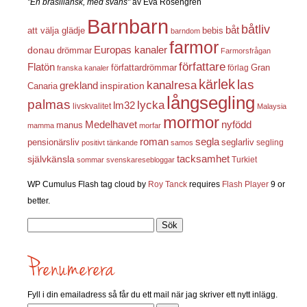
"En brasiliansk, med svans"
av Eva Rosengren
Barnbarn
båtliv
båt
att välja glädje
bebis
barndom
farmor
Europas kanaler
donau
drömmar
Farmorsfrågan
författare
Flatön
författardrömmar
förlag
Gran
franska kanaler
kärlek
las
kanalresa
grekland
inspiration
Canaria
långsegling
palmas
lycka
lm32
livskvalitet
Malaysia
mormor
nyfödd
Medelhavet
manus
mamma
morfar
roman
segla
pensionärsliv
seglarliv
segling
positivt tänkande
samos
självkänsla
tacksamhet
Turkiet
sommar
svenskaresebloggar
WP Cumulus Flash tag cloud by
Roy Tanck
requires
Flash Player
9 or
better.
Sök
efter:
Fyll i din emailadress så får du ett mail när jag skriver ett nytt inlägg.