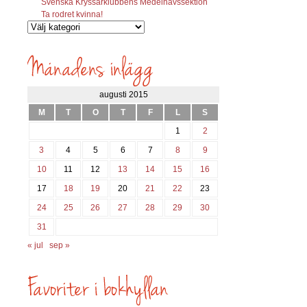
Svenska Kryssarklubbens Medelhavssektion
Ta rodret kvinna!
Vilka
inlägg
söks?
augusti 2015
M
T
O
T
F
L
S
1
2
3
4
5
6
7
8
9
10
11
12
13
14
15
16
17
18
19
20
21
22
23
24
25
26
27
28
29
30
31
« jul
sep »