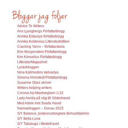
Advice To Writers
Ann Ljungbergs Författarblogg
Annika Estassys författarblogg
Annika Koldenius Litteraturkritiker
Cracking Yarns – författarskola
Erin Morgenstern Författarblogg
Kim Kimselius Författarblogg
LitteraturMagazinet
Lyckobloggen
Nina Källmodins skrivarlya
Simona Ahrnstedt Författarblogg
Susanne Olars skriver
Writers helping writers
Corona Aq Atlantseglare i L32
Lady Annila på väg till Söderhavet
Med Adele mot Svarta Havet
Naimabloggen – Donau 2015
S/Y Balance, jordenruntseglare BohusMalmön
S/Y Bella Luna
S/Y Tabaluga i Medelhavet