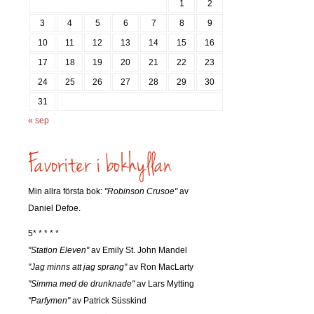
1
2
3
4
5
6
7
8
9
10
11
12
13
14
15
16
17
18
19
20
21
22
23
24
25
26
27
28
29
30
31
« sep
Min allra första bok:
"Robinson Crusoe"
av
Daniel Defoe.
5* * * * *
"Station Eleven"
av Emily St. John Mandel
"Jag minns att jag sprang"
av Ron MacLarty
"Simma med de drunknade"
av Lars Mytting
"Parfymen"
av Patrick Süsskind