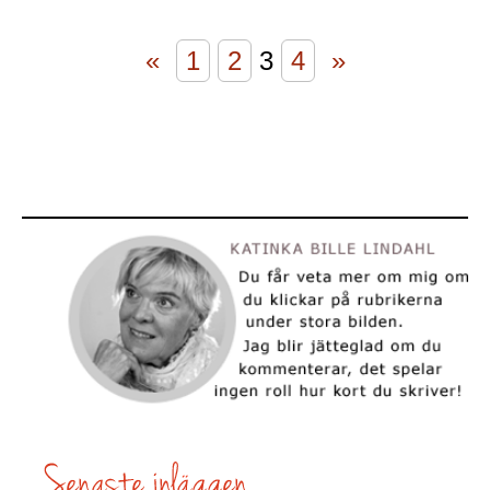
«
1
2
3
4
»