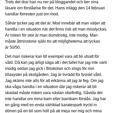
Trots det drar han nu ner på bloggandet och ber sina
läsare om förståelse för det. Hans inlägg den 14 februari
handlar förresten just om mod.
Såhär tycker jag att det är: Mod innebär att man väljer att
handla i en situation när det finns risk att man misslyckas.
Är risken för stor är man dumdristig, inte modig. Man
måste åtminstone själv tro att möjligheterna att lyckas
är 50/50.
Det man riskerar kan till exempel vara att bli utsatt för
våld. Då kan jag ärligt säga att i det fallet har jag inte varit
modig sedan jag gick i Böskolan och slogs för min
lillasyster på skolgården. Jag är livrädd för fysiskt våld.
Jag skäms inte alls för att erkänna att jag är feg. Om jag
ska våga handla i en situation där jag riskerar att bli
skadad måste risken vara nästan obefintlig. Såvida det
inte handlar om mina barn eller barnbarn förstås. Jag har
en gång med en enda välriktad karatespark tryckt in
dörren på en bil som höll på att meja ner mig och mina