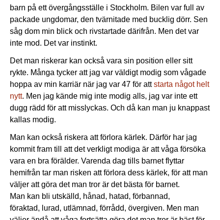
barn på ett övergångsställe i Stockholm. Bilen var full av
packade ungdomar, den tvärnitade med bucklig dörr. Sen
såg dom min blick och rivstartade därifrån. Men det var
inte mod. Det var instinkt.
Det man riskerar kan också vara sin position eller sitt
rykte. Många tycker att jag var väldigt modig som vågade
hoppa av min karriär när jag var 47 för att
starta något helt
nytt
. Men jag kände mig inte modig alls, jag var inte ett
dugg rädd för att misslyckas. Och då kan man ju knappast
kallas modig.
Man kan också riskera att förlora kärlek. Därför har jag
kommit fram till att det verkligt modiga är att våga försöka
vara en bra förälder. Varenda dag tills barnet flyttar
hemifrån tar man risken att förlora dess kärlek, för att man
väljer att göra det man tror är det bästa för barnet.
Man kan bli utskälld, hånad, hatad, förbannad,
föraktad, lurad, utlämnad, förrådd, övergiven. Men man
väljer ändå att våga fortsätta göra det man tror är bäst för