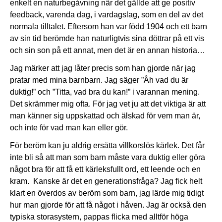
enkelt en naturbegåvning när det gällde att ge positiv
feedback, varenda dag, i vardagslag, som en del av det
normala tilltalet. Eftersom han var född 1904 och ett barn
av sin tid berömde han naturligtvis sina döttrar på ett vis
och sin son på ett annat, men det är en annan historia…
Jag märker att jag låter precis som han gjorde när jag
pratar med mina barnbarn. Jag säger ”Åh vad du är
duktig!” och ”Titta, vad bra du kan!” i varannan mening.
Det skrämmer mig ofta. För jag vet ju att det viktiga är att
man känner sig uppskattad och älskad för vem man är,
och inte för vad man kan eller gör.
För beröm kan ju aldrig ersätta villkorslös kärlek. Det får
inte bli så att man som barn måste vara duktig eller göra
något bra för att få ett kärleksfullt ord, ett leende och en
kram. Kanske är det en generationsfråga? Jag fick helt
klart en överdos av beröm som barn, jag lärde mig tidigt
hur man gjorde för att få något i håven. Jag är också den
typiska storasystern, pappas flicka med alltför höga