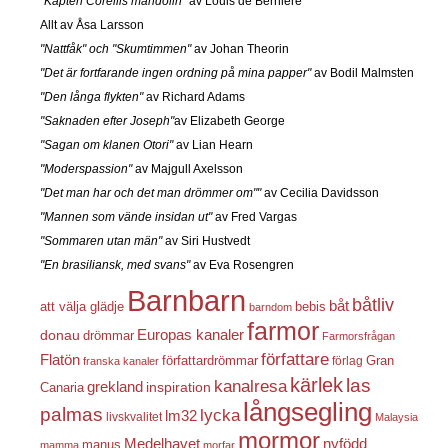
"Kapten Corellis mandolin"
av Louis de Berniere
Allt av Åsa Larsson
"Nattfåk" och "Skumtimmen"
av Johan Theorin
"Det är fortfarande ingen ordning på mina papper"
av Bodil Malmsten
"Den långa flykten"
av Richard Adams
"Saknaden efter Joseph"
av Elizabeth George
"Sagan om klanen Otori"
av Lian Hearn
"Moderspassion"
av Majgull Axelsson
"Det man har och det man drömmer om""
av Cecilia Davidsson
"Mannen som vände insidan ut"
av Fred Vargas
"Sommaren utan män"
av Siri Hustvedt
"En brasiliansk, med svans"
av Eva Rosengren
Barnbarn
båtliv
båt
att välja glädje
bebis
barndom
farmor
Europas kanaler
donau
drömmar
Farmorsfrågan
författare
Flatön
författardrömmar
förlag
Gran
franska kanaler
kärlek
las
kanalresa
grekland
inspiration
Canaria
långsegling
palmas
lycka
lm32
livskvalitet
Malaysia
mormor
nyfödd
Medelhavet
manus
mamma
morfar