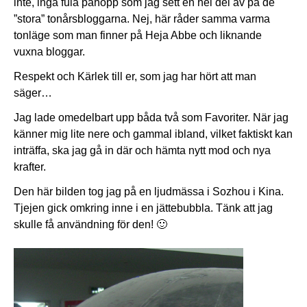
inte, inga fula påhopp som jag sett en hel del av på de
”stora” tonårsbloggarna. Nej, här råder samma varma
tonläge som man finner på Heja Abbe och liknande
vuxna bloggar.
Respekt och Kärlek till er, som jag har hört att man
säger…
Jag lade omedelbart upp båda två som Favoriter. När jag
känner mig lite nere och gammal ibland, vilket faktiskt kan
inträffa, ska jag gå in där och hämta nytt mod och nya
krafter.
Den här bilden tog jag på en ljudmässa i Sozhou i Kina.
Tjejen gick omkring inne i en jättebubbla. Tänk att jag
skulle få användning för den! 🙂