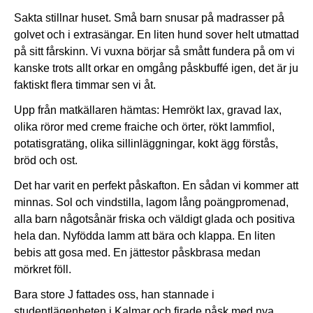
Sakta stillnar huset. Små barn snusar på madrasser på
golvet och i extrasängar. En liten hund sover helt utmattad
på sitt fårskinn. Vi vuxna börjar så smått fundera på om vi
kanske trots allt orkar en omgång påskbuffé igen, det är ju
faktiskt flera timmar sen vi åt.
Upp från matkällaren hämtas: Hemrökt lax, gravad lax,
olika röror med creme fraiche och örter, rökt lammfiol,
potatisgratäng, olika sillinläggningar, kokt ägg förstås,
bröd och ost.
Det har varit en perfekt påskafton. En sådan vi kommer att
minnas. Sol och vindstilla, lagom lång poängpromenad,
alla barn någotsånär friska och väldigt glada och positiva
hela dan. Nyfödda lamm att bära och klappa. En liten
bebis att gosa med. En jättestor påskbrasa medan
mörkret föll.
Bara store J fattades oss, han stannade i
studentlägenheten i Kalmar och firade påsk med nya