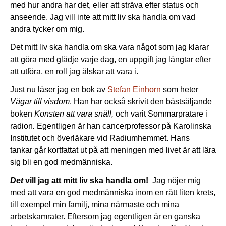
med hur andra har det, eller att sträva efter status och
anseende. Jag vill inte att mitt liv ska handla om vad
andra tycker om mig.
Det mitt liv ska handla om ska vara något som jag klarar
att göra med glädje varje dag, en uppgift jag längtar efter
att utföra, en roll jag älskar att vara i.
Just nu läser jag en bok av
Stefan Einhorn
som heter
Vägar till visdom
. Han har också skrivit den bästsäljande
boken
Konsten att vara snäll,
och varit Sommarpratare i
radion
.
Egentligen är han cancerprofessor på Karolinska
Institutet och överläkare vid Radiumhemmet. Hans
tankar går kortfattat ut på att meningen med livet är att lära
sig bli en god medmänniska.
Det
vill jag att mitt liv ska handla om!
Jag nöjer mig
med att vara en god medmänniska inom en rätt liten krets,
till exempel min familj, mina närmaste och mina
arbetskamrater. Eftersom jag egentligen är en ganska