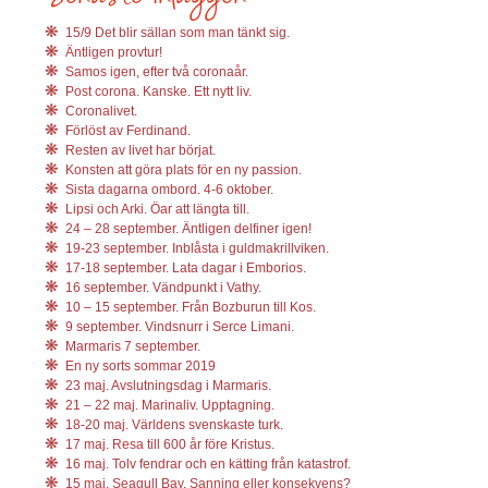
15/9 Det blir sällan som man tänkt sig.
Äntligen provtur!
Samos igen, efter två coronaår.
Post corona. Kanske. Ett nytt liv.
Coronalivet.
Förlöst av Ferdinand.
Resten av livet har börjat.
Konsten att göra plats för en ny passion.
Sista dagarna ombord. 4-6 oktober.
Lipsi och Arki. Öar att längta till.
24 – 28 september. Äntligen delfiner igen!
19-23 september. Inblåsta i guldmakrillviken.
17-18 september. Lata dagar i Emborios.
16 september. Vändpunkt i Vathy.
10 – 15 september. Från Bozburun till Kos.
9 september. Vindsnurr i Serce Limani.
Marmaris 7 september.
En ny sorts sommar 2019
23 maj. Avslutningsdag i Marmaris.
21 – 22 maj. Marinaliv. Upptagning.
18-20 maj. Världens svenskaste turk.
17 maj. Resa till 600 år före Kristus.
16 maj. Tolv fendrar och en kätting från katastrof.
15 maj, Seagull Bay. Sanning eller konsekvens?