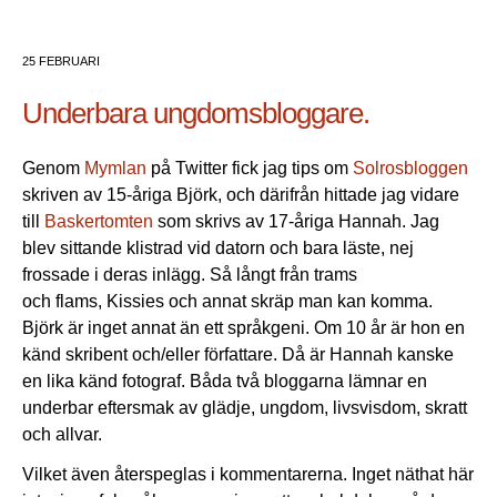
25 FEBRUARI
Underbara ungdomsbloggare.
Genom
Mymlan
på Twitter fick jag tips om
Solrosbloggen
skriven av 15-åriga Björk, och därifrån hittade jag vidare
till
Baskertomten
som skrivs av 17-åriga Hannah. Jag
blev sittande klistrad vid datorn och bara läste, nej
frossade i deras inlägg. Så långt från trams
och flams, Kissies och annat skräp man kan komma.
Björk är inget annat än ett språkgeni. Om 10 år är hon en
känd skribent och/eller författare. Då är Hannah kanske
en lika känd fotograf. Båda två bloggarna lämnar en
underbar eftersmak av glädje, ungdom, livsvisdom, skratt
och allvar.
Vilket även återspeglas i kommentarerna. Inget näthat här