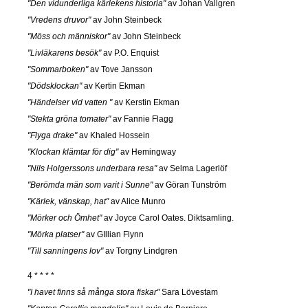
"Den vidunderliga kärlekens historia"
av Johan Vallgren
"Vredens druvor"
av John Steinbeck
"Möss och människor"
av John Steinbeck
"Livläkarens besök"
av P.O. Enquist
"Sommarboken"
av Tove Jansson
"Dödsklockan"
av Kertin Ekman
"Händelser vid vatten "
av Kerstin Ekman
"Stekta gröna tomater"
av Fannie Flagg
"Flyga drake"
av Khaled Hossein
"Klockan klämtar för dig"
av Hemingway
"Nils Holgerssons underbara resa"
av Selma Lagerlöf
"Berömda män som varit i Sunne"
av Göran Tunström
"Kärlek, vänskap, hat"
av Alice Munro
"Mörker och Ömhet"
av Joyce Carol Oates. Diktsamling.
"Mörka platser"
av GIllian Flynn
"Till sanningens lov"
av Torgny Lindgren
4 * * * *
"I havet finns så många stora fiskar"
Sara Lövestam