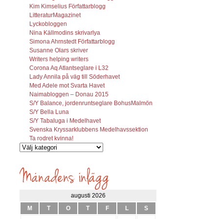
Kim Kimselius Författarblogg
LitteraturMagazinet
Lyckobloggen
Nina Källmodins skrivarlya
Simona Ahrnstedt Författarblogg
Susanne Olars skriver
Writers helping writers
Corona Aq Atlantseglare i L32
Lady Annila på väg till Söderhavet
Med Adele mot Svarta Havet
Naimabloggen – Donau 2015
S/Y Balance, jordenruntseglare BohusMalmön
S/Y Bella Luna
S/Y Tabaluga i Medelhavet
Svenska Kryssarklubbens Medelhavssektion
Ta rodret kvinna!
Vilka
inlägg
söks?
augusti 2026
M
T
O
T
F
L
S