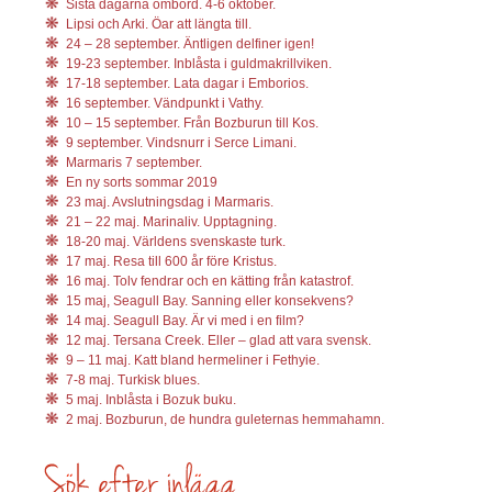
Sista dagarna ombord. 4-6 oktober.
Lipsi och Arki. Öar att längta till.
24 – 28 september. Äntligen delfiner igen!
19-23 september. Inblåsta i guldmakrillviken.
17-18 september. Lata dagar i Emborios.
16 september. Vändpunkt i Vathy.
10 – 15 september. Från Bozburun till Kos.
9 september. Vindsnurr i Serce Limani.
Marmaris 7 september.
En ny sorts sommar 2019
23 maj. Avslutningsdag i Marmaris.
21 – 22 maj. Marinaliv. Upptagning.
18-20 maj. Världens svenskaste turk.
17 maj. Resa till 600 år före Kristus.
16 maj. Tolv fendrar och en kätting från katastrof.
15 maj, Seagull Bay. Sanning eller konsekvens?
14 maj. Seagull Bay. Är vi med i en film?
12 maj. Tersana Creek. Eller – glad att vara svensk.
9 – 11 maj. Katt bland hermeliner i Fethyie.
7-8 maj. Turkisk blues.
5 maj. Inblåsta i Bozuk buku.
2 maj. Bozburun, de hundra guleternas hemmahamn.