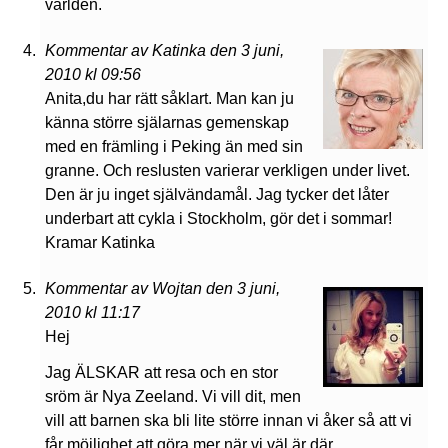
världen.
Kommentar av Katinka den 3 juni,
2010 kl 09:56
Anita,du har rätt såklart. Man kan ju
känna större själarnas gemenskap
med en främling i Peking än med sin
granne. Och reslusten varierar verkligen under livet.
Den är ju inget självändamål. Jag tycker det låter
underbart att cykla i Stockholm, gör det i sommar!
Kramar Katinka
Kommentar av Wojtan den 3 juni,
2010 kl 11:17
Hej
Jag ÄLSKAR att resa och en stor
sröm är Nya Zeeland. Vi vill dit, men
vill att barnen ska bli lite större innan vi åker så att vi
får möjlighet att göra mer när vi väl är där.