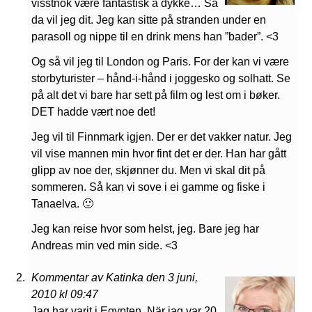
visstnok være fantastisk å dykke… Så
da vil jeg dit. Jeg kan sitte på stranden under en
parasoll og nippe til en drink mens han ”bader”. <3
Og så vil jeg til London og Paris. For der kan vi være
storbyturister – hånd-i-hånd i joggesko og solhatt. Se
på alt det vi bare har sett på film og lest om i bøker.
DET hadde vært noe det!
Jeg vil til Finnmark igjen. Der er det vakker natur. Jeg
vil vise mannen min hvor fint det er der. Han har gått
glipp av noe der, skjønner du. Men vi skal dit på
sommeren. Så kan vi sove i ei gamme og fiske i
Tanaelva. 🙂
Jeg kan reise hvor som helst, jeg. Bare jeg har
Andreas min ved min side. <3
Kommentar av Katinka den 3 juni,
2010 kl 09:47
Jag har varit i Egypten. När jag var 20