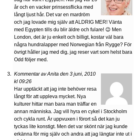
år och en vacker prinsessflicka med
långt ljust hår. Det var en mardröm
och jag lovade mig själv att ALDRIG MER! Vänta
med Egypten tills du blir äldre och fulare! 😉 Men
London, det är ju enkelt och billigt, kostar väl bara
några hundralapper med Norwegian från Rygge? För
övrigt håller jag med dig, jag reser vart som helst bara
Odd följer med.
Kommentar av Anita den 3 juni, 2010
kl 09:26
Har upptäckt att jag inte behöver resa
långt för att uppleva mycket. Nya
kulturer hittar man bara man träffar en
annan människa. Jag vill hyra en cykel i Stockholm
och cykla runt. Är uppvuxen i förort så det kan ju
tyckas lite konstigt. Men det var skönt när jag kunde
erkänna för mig själv och andra att jag längtar inte ut i