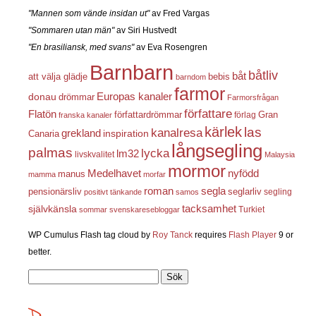
"Mannen som vände insidan ut"
av Fred Vargas
"Sommaren utan män"
av Siri Hustvedt
"En brasiliansk, med svans"
av Eva Rosengren
Barnbarn
båtliv
båt
att välja glädje
bebis
barndom
farmor
Europas kanaler
donau
drömmar
Farmorsfrågan
författare
Flatön
författardrömmar
förlag
Gran
franska kanaler
kärlek
las
kanalresa
grekland
inspiration
Canaria
långsegling
palmas
lycka
lm32
livskvalitet
Malaysia
mormor
nyfödd
Medelhavet
manus
mamma
morfar
roman
segla
pensionärsliv
seglarliv
segling
positivt tänkande
samos
självkänsla
tacksamhet
Turkiet
sommar
svenskaresebloggar
WP Cumulus Flash tag cloud by
Roy Tanck
requires
Flash Player
9 or
better.
Sök
efter: