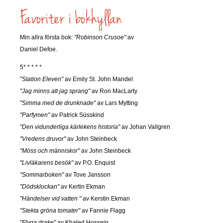
Min allra första bok:
"Robinson Crusoe"
av
Daniel Defoe.
5* * * * *
"Station Eleven"
av Emily St. John Mandel
"Jag minns att jag sprang"
av Ron MacLarty
"Simma med de drunknade"
av Lars Mytting
"Parfymen"
av Patrick Süsskind
"Den vidunderliga kärlekens historia"
av Johan Vallgren
"Vredens druvor"
av John Steinbeck
"Möss och människor"
av John Steinbeck
"Livläkarens besök"
av P.O. Enquist
"Sommarboken"
av Tove Jansson
"Dödsklockan"
av Kertin Ekman
"Händelser vid vatten "
av Kerstin Ekman
"Stekta gröna tomater"
av Fannie Flagg
"Flyga drake"
av Khaled Hossein