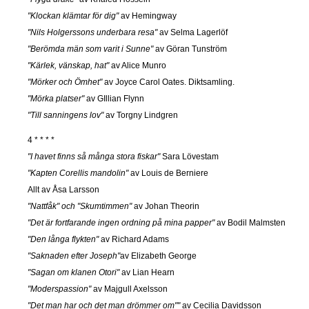
"Klockan klämtar för dig"
av Hemingway
"Nils Holgerssons underbara resa"
av Selma Lagerlöf
"Berömda män som varit i Sunne"
av Göran Tunström
"Kärlek, vänskap, hat"
av Alice Munro
"Mörker och Ömhet"
av Joyce Carol Oates. Diktsamling.
"Mörka platser"
av GIllian Flynn
"Till sanningens lov"
av Torgny Lindgren
4 * * * *
"I havet finns så många stora fiskar"
Sara Lövestam
"Kapten Corellis mandolin"
av Louis de Berniere
Allt av Åsa Larsson
"Nattfåk" och "Skumtimmen"
av Johan Theorin
"Det är fortfarande ingen ordning på mina papper"
av Bodil Malmsten
"Den långa flykten"
av Richard Adams
"Saknaden efter Joseph"
av Elizabeth George
"Sagan om klanen Otori"
av Lian Hearn
"Moderspassion"
av Majgull Axelsson
"Det man har och det man drömmer om""
av Cecilia Davidsson