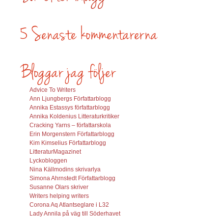
Advice To Writers
Ann Ljungbergs Författarblogg
Annika Estassys författarblogg
Annika Koldenius Litteraturkritiker
Cracking Yarns – författarskola
Erin Morgenstern Författarblogg
Kim Kimselius Författarblogg
LitteraturMagazinet
Lyckobloggen
Nina Källmodins skrivarlya
Simona Ahrnstedt Författarblogg
Susanne Olars skriver
Writers helping writers
Corona Aq Atlantseglare i L32
Lady Annila på väg till Söderhavet