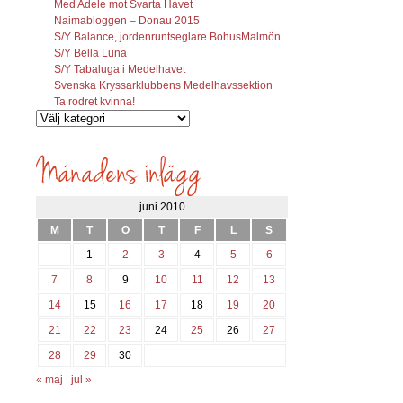
Med Adele mot Svarta Havet
Naimabloggen – Donau 2015
S/Y Balance, jordenruntseglare BohusMalmön
S/Y Bella Luna
S/Y Tabaluga i Medelhavet
Svenska Kryssarklubbens Medelhavssektion
Ta rodret kvinna!
Vilka
inlägg
söks?
juni 2010
M
T
O
T
F
L
S
1
2
3
4
5
6
7
8
9
10
11
12
13
14
15
16
17
18
19
20
21
22
23
24
25
26
27
28
29
30
« maj
jul »