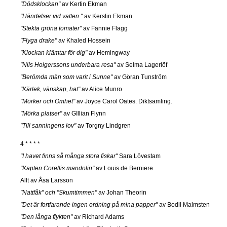
"Dödsklockan"
av Kertin Ekman
"Händelser vid vatten "
av Kerstin Ekman
"Stekta gröna tomater"
av Fannie Flagg
"Flyga drake"
av Khaled Hossein
"Klockan klämtar för dig"
av Hemingway
"Nils Holgerssons underbara resa"
av Selma Lagerlöf
"Berömda män som varit i Sunne"
av Göran Tunström
"Kärlek, vänskap, hat"
av Alice Munro
"Mörker och Ömhet"
av Joyce Carol Oates. Diktsamling.
"Mörka platser"
av GIllian Flynn
"Till sanningens lov"
av Torgny Lindgren
4 * * * *
"I havet finns så många stora fiskar"
Sara Lövestam
"Kapten Corellis mandolin"
av Louis de Berniere
Allt av Åsa Larsson
"Nattfåk" och "Skumtimmen"
av Johan Theorin
"Det är fortfarande ingen ordning på mina papper"
av Bodil Malmsten
"Den långa flykten"
av Richard Adams