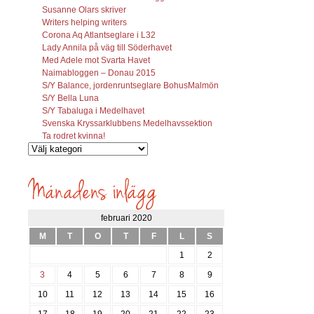
Susanne Olars skriver
Writers helping writers
Corona Aq Atlantseglare i L32
Lady Annila på väg till Söderhavet
Med Adele mot Svarta Havet
Naimabloggen – Donau 2015
S/Y Balance, jordenruntseglare BohusMalmön
S/Y Bella Luna
S/Y Tabaluga i Medelhavet
Svenska Kryssarklubbens Medelhavssektion
Ta rodret kvinna!
Vilka
inlägg
söks?
februari 2020
M
T
O
T
F
L
S
1
2
3
4
5
6
7
8
9
10
11
12
13
14
15
16
17
18
19
20
21
22
23