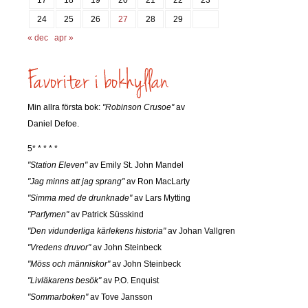
24
25
26
27
28
29
« dec
apr »
Min allra första bok:
"Robinson Crusoe"
av
Daniel Defoe.
5* * * * *
"Station Eleven"
av Emily St. John Mandel
"Jag minns att jag sprang"
av Ron MacLarty
"Simma med de drunknade"
av Lars Mytting
"Parfymen"
av Patrick Süsskind
"Den vidunderliga kärlekens historia"
av Johan Vallgren
"Vredens druvor"
av John Steinbeck
"Möss och människor"
av John Steinbeck
"Livläkarens besök"
av P.O. Enquist
"Sommarboken"
av Tove Jansson