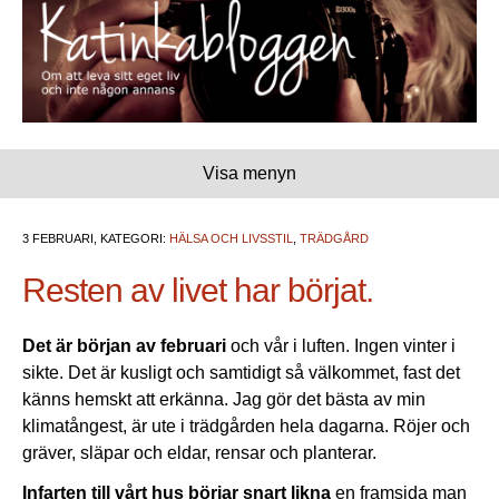
Visa menyn
3 FEBRUARI, KATEGORI:
HÄLSA OCH LIVSSTIL
,
TRÄDGÅRD
Resten av livet har börjat.
Det är början av februari
och vår i luften. Ingen vinter i
sikte. Det är kusligt och samtidigt så välkommet, fast det
känns hemskt att erkänna. Jag gör det bästa av min
klimatångest, är ute i trädgården hela dagarna. Röjer och
gräver, släpar och eldar, rensar och planterar.
Infarten till vårt hus börjar snart likna
en framsida man