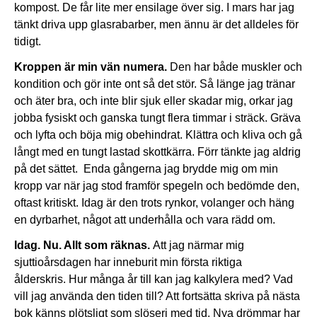
kompost. De får lite mer ensilage över sig. I mars har jag
tänkt driva upp glasrabarber, men ännu är det alldeles för
tidigt.
Kroppen är min vän numera.
Den har både muskler och
kondition och gör inte ont så det stör. Så länge jag tränar
och äter bra, och inte blir sjuk eller skadar mig, orkar jag
jobba fysiskt och ganska tungt flera timmar i sträck. Gräva
och lyfta och böja mig obehindrat. Klättra och kliva och gå
långt med en tungt lastad skottkärra. Förr tänkte jag aldrig
på det sättet. Enda gångerna jag brydde mig om min
kropp var när jag stod framför spegeln och bedömde den,
oftast kritiskt. Idag är den trots rynkor, volanger och häng
en dyrbarhet, något att underhålla och vara rädd om.
Idag. Nu. Allt som räknas.
Att jag närmar mig
sjuttioårsdagen har inneburit min första riktiga
ålderskris. Hur många år till kan jag kalkylera med? Vad
vill jag använda den tiden till? Att fortsätta skriva på nästa
bok känns plötsligt som slöseri med tid. Nya drömmar har