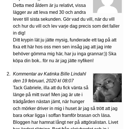
Detta med åldern är ju relativt, vissa
lägger av att leva med 30 och andra
lever till sista sekunden. Gör vad du vill, när du vill
och hur du vill och lev varje dag precis som det faller
in dig!
Ditt krypin lät ju jätte mysig, funderade ett tag på att
fixa ett här hos oss men sen insåg jag att jag inte
behöver gömma mig här, har ju inga grannar:)) Ska
köpa din bok.. för nu är jag jätte nyfiken!
Kommentar av Katinka Bille Lindahl
den 19 februari, 2020 kl 08:07
Tack Gabriele, illa att du fick vänta så
länge på mitt svar! Men jag är ute i
trädgården nästan jämt, när hunger
och mörker driver in mig i huset är jag så trött att jag
bara orkar ligga i soffan framför brasan och läsa.
Bloggen har hamnat långt ner på attgöralistan. Livet