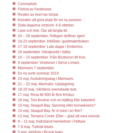
Coronalivet.
Förlöst av Ferdinand.
Resten av livet har börjat.
Konsten att göra plats för en ny passion.
Sista dagarna ombord. 4-6 oktober.
Lipsi och Arki. Öar att längta till.
24 – 28 september. Äntligen delfiner igen!
19-23 september. Inblåsta i guldmakrillviken.
17-18 september. Lata dagar i Emborios.
16 september. Vändpunkt i Vathy.
10 – 15 september. Från Bozburun till Kos.
9 september. Vindsnurr i Serce Limani.
Marmaris 7 september.
En ny sorts sommar 2019
23 maj. Avslutningsdag i Marmaris.
21 – 22 maj. Marinaliv. Upptagning.
18-20 maj. Världens svenskaste turk.
17 maj. Resa till 600 år före Kristus.
16 maj. Tolv fendrar och en kätting från katastrof.
15 maj, Seagull Bay. Sanning eller konsekvens?
14 maj. Seagull Bay. Är vi med i en film?
12 maj. Tersana Creek. Eller – glad att vara svensk.
9 – 11 maj. Katt bland hermeliner i Fethyie.
7-8 maj. Turkisk blues.
5 maj. Inblåsta i Bozuk buku.