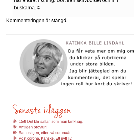
har ändrat riktning. Bort från skrivbordet och in i
buskarna.☺️
Kommenteringen är stängd.
15/9 Det blir sällan som man tänkt sig.
Äntligen provtur!
Samos igen, efter två coronaår.
Post corona. Kanske. Ett nytt liv.