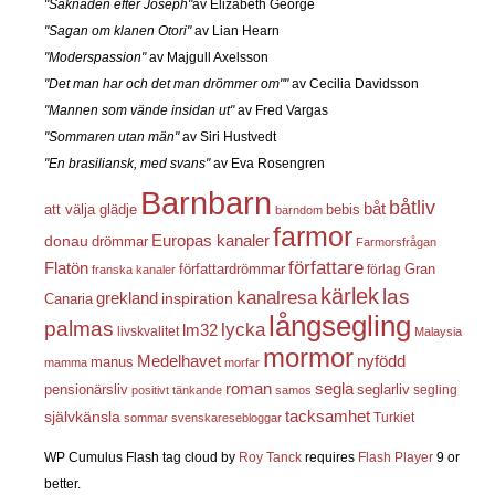
"Saknaden efter Joseph"
av Elizabeth George
"Sagan om klanen Otori"
av Lian Hearn
"Moderspassion"
av Majgull Axelsson
"Det man har och det man drömmer om""
av Cecilia Davidsson
"Mannen som vände insidan ut"
av Fred Vargas
"Sommaren utan män"
av Siri Hustvedt
"En brasiliansk, med svans"
av Eva Rosengren
Barnbarn
båtliv
båt
att välja glädje
bebis
barndom
farmor
Europas kanaler
donau
drömmar
Farmorsfrågan
författare
Flatön
författardrömmar
förlag
Gran
franska kanaler
kärlek
las
kanalresa
grekland
inspiration
Canaria
långsegling
palmas
lycka
lm32
livskvalitet
Malaysia
mormor
nyfödd
Medelhavet
manus
mamma
morfar
roman
segla
pensionärsliv
seglarliv
segling
positivt tänkande
samos
självkänsla
tacksamhet
Turkiet
sommar
svenskaresebloggar
WP Cumulus Flash tag cloud by
Roy Tanck
requires
Flash Player
9 or
better.