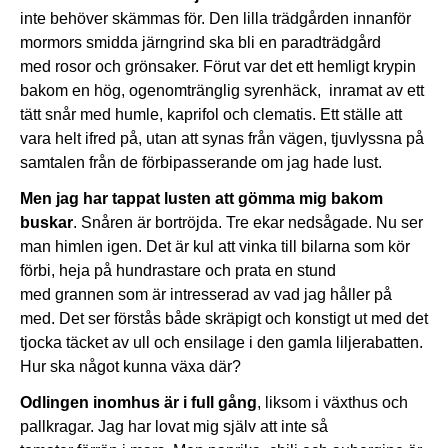
inte behöver skämmas för. Den lilla trädgården innanför
mormors smidda järngrind ska bli en paradträdgård
med rosor och grönsaker. Förut var det ett hemligt krypin
bakom en hög, ogenomtränglig syrenhäck, inramat av ett
tätt snår med humle, kaprifol och clematis. Ett ställe att
vara helt ifred på, utan att synas från vägen, tjuvlyssna på
samtalen från de förbipasserande om jag hade lust.
Men jag har tappat lusten att gömma mig bakom
buskar
. Snåren är bortröjda. Tre ekar nedsågade. Nu ser
man himlen igen. Det är kul att vinka till bilarna som kör
förbi, heja på hundrastare och prata en stund
med grannen som är intresserad av vad jag håller på
med. Det ser förstås både skräpigt och konstigt ut med det
tjocka täcket av ull och ensilage i den gamla liljerabatten.
Hur ska något kunna växa där?
Odlingen inomhus är i full gång
, liksom i växthus och
pallkragar. Jag har lovat mig själv att inte så