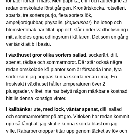
tomater förrän i mars. Men paprika, chili och aubergine är
redan omskolade först gången. Kronärtskocka, rotselleri,
sparris, tre sorters purjo, flera sorters lök,
ampeljordgubbar, physalis, (
kapkrusbär
) heliotrop och
blomstertobak har tittat upp och står under växtbelysning i
mitt alldeles egna odlingsrum i källaren. Det som en gång
var tänkt att bli bastu.
I växthuset gror
olika sorters sallad
, sockerärt, dill,
spenat, rädisa och sommarmorot. Där står också några
redan omskolade kålplantor som är försådda inne, fyra
sorter som jag hoppas kunna skörda redan i maj. En
frostvakt i växthuset håller temperaturen över 2
plusgrader, vilket inte har betytt någon märkbar elkostnad
hittills denna konstiga vinter.
I kallbänkar ute, med lock, väntar spenat,
dill, sallad
och sommarmorötter på att gro. Vitlöken har redan kommit
upp så långt att jag skulle kunna skörda blast om jag
ville. Rabarberknoppar tittar upp genom täcket av löv och