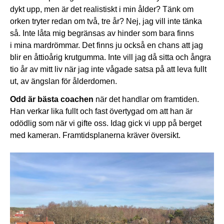
dykt upp, men är det realistiskt i min ålder? Tänk om
orken tryter redan om två, tre år? Nej, jag vill inte tänka
så. Inte låta mig begränsas av hinder som bara finns
i mina mardrömmar. Det finns ju också en chans att jag
blir en åttioårig krutgumma. Inte vill jag då sitta och ångra
tio år av mitt liv när jag inte vågade satsa på att leva fullt
ut, av ängslan för ålderdomen.
Odd är bästa coachen
när det handlar om framtiden.
Han verkar lika fullt och fast övertygad om att han är
odödlig som när vi gifte oss. Idag gick vi upp på berget
med kameran. Framtidsplanerna kräver översikt.