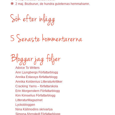
2 maj. Bozburun, de hundra guleternas hemmahamn.
Advice To Writers
Ann Ljungbergs Författarblogg
Annika Estassys författarblogg
Annika Koldenius Litteraturkritiker
Cracking Yarns – författarskola
Erin Morgenstern Författarblogg
Kim Kimselius Författarblogg
LitteraturMagazinet
Lyckobloggen
Nina Källmodins skrivarlya
Simona Ahrnstedt Författarblogg