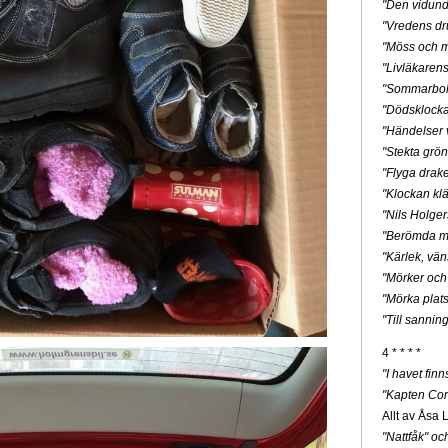
"Den vidunde
"Vredens dr
"Möss och m
"Livläkaren
"Sommarbo
"Dödsklock
"Händelser v
"Stekta grön
"Flyga drak
"Klockan klä
"Nils Holge
"Berömda mä
"Kärlek, vän
"Mörker och
"Mörka plats
"Till sannin
4 * * * *
"I havet fin
"Kapten Cor
Allt av Åsa 
"Nattfåk" o