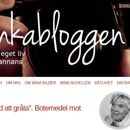
N
OM MIG
OM MINA BILDER
MINA NOVELLER
BÅTLIVET
DIKTA
tid att gråta”. Botemedel mot