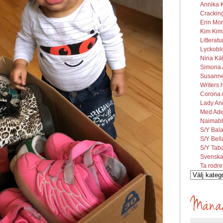
Annika K
Cracking
Erin Mor
Kim Kims
Litterat
Lyckobl
Nina Käl
Simona A
Susanne 
Writers 
Corona A
Lady Ann
Med Ade
Naimabl
S/Y Bal
S/Y Bel
S/Y Tab
Svenska
Ta rodre
Vilka
inlägg
söks?