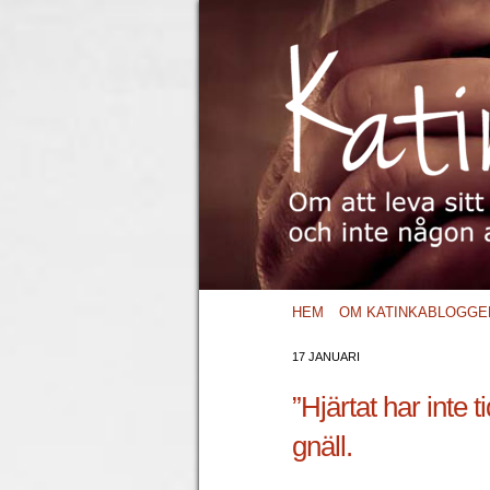
HEM
OM KATINKABLOGGE
17 JANUARI
”Hjärtat har inte 
gnäll.