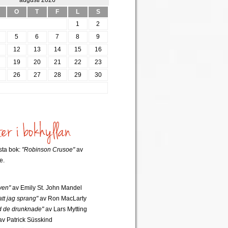
augusti 2026
O
T
F
L
S
1
2
5
6
7
8
9
12
13
14
15
16
8
19
20
21
22
23
5
26
27
28
29
30
rsta bok:
"Robinson Crusoe"
av
e.
ven"
av Emily St. John Mandel
tt jag sprang"
av Ron MacLarty
 de drunknade"
av Lars Mytting
v Patrick Süsskind