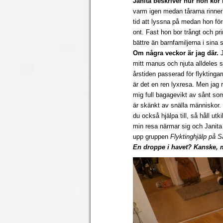
Janita beskriver hur hon kör
varm igen medan tårarna rinne
tid att lyssna på medan hon fö
ont. Fast hon bor trångt och pr
bättre än barnfamiljerna i sina 
Om några veckor är jag där.
mitt manus och njuta alldeles s
årstiden passerad för flyktinga
är det en ren lyxresa. Men jag 
mig full bagagevikt av sånt so
är skänkt av snälla människor. 
du också hjälpa till, så håll u
min resa närmar sig och Janita
upp gruppen
Flyktinghjälp på 
En droppe i havet? Kanske, m