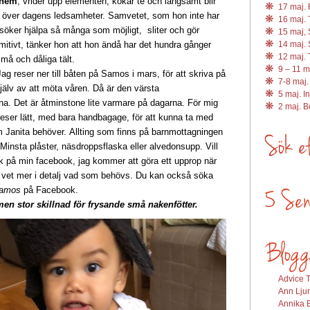
 hem
, vrider upp elementen, kokar te och långsamt blir
17 maj. R
r över dagens ledsamheter. Samvetet, som hon inte har
16 maj. 
rsöker hjälpa så många som möjligt, sliter och gör
15 maj, 
imitivt, tänker hon att hon ändå har det hundra gånger
14 maj. 
12 maj. 
små och dåliga tält.
9 – 11 m
Jag reser ner till båten på Samos i mars, för att skriva på
7-8 maj.
jälv av att möta våren. Då är den värsta
5 maj. I
rna. Det är åtminstone lite varmare på dagarna. För mig
2 maj. 
reser lätt, med bara handbagage, för att kunna ta med
m Janita behöver. Allting som finns på barnmottagningen
Minsta plåster, näsdroppsflaska eller alvedonsupp. Vill
tkik på min facebook, jag kommer att göra ett upprop när
 vet mer i detalj vad som behövs. Du kan också söka
Samos
på Facebook.
en stor skillnad för frysande små nakenfötter.
Advice T
Ann Ljun
Annika E