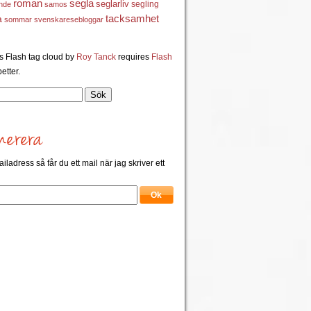
roman
segla
seglarliv
segling
ande
samos
a
tacksamhet
sommar
svenskaresebloggar
 Flash tag cloud by
Roy Tanck
requires
Flash
etter.
ailadress så får du ett mail när jag skriver ett