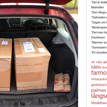
"Det är for
Malmsten
"Den långa f
"Saknaden e
"Sagan om k
"Moderspas
"Det man ha
Davidsson
"Mannen som
"Sommaren 
"En brasili
att välja gl
båtliv
do
farmo
författardr
grekland
i
palmas
långs
Medelhav