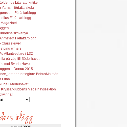
oldenius Litteraturkritiker
 Yarns – författarskola
genstern Författarblogg
elius Författarblogg
urMagazinet
oggen
lmodins skrivarlya
hrnstedt Författarblogg
Olars skriver
helping writers
q Atlantseglare i L32
ila på väg till Söderhavet
le mot Svarta Havet
oggen – Donau 2015
ance, jordenruntseglare BohusMalmön
la Luna
aluga i Medelhavet
 Kryssarklubbens Medelhavssektion
t kvinna!