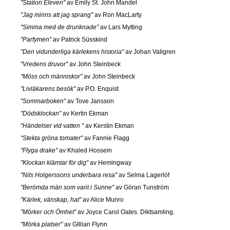
"Station Eleven"
av Emily St. John Mandel
"Jag minns att jag sprang"
av Ron MacLarty
"Simma med de drunknade"
av Lars Mytting
"Parfymen"
av Patrick Süsskind
"Den vidunderliga kärlekens historia"
av Johan Vallgren
"Vredens druvor"
av John Steinbeck
"Möss och människor"
av John Steinbeck
"Livläkarens besök"
av P.O. Enquist
"Sommarboken"
av Tove Jansson
"Dödsklockan"
av Kertin Ekman
"Händelser vid vatten "
av Kerstin Ekman
"Stekta gröna tomater"
av Fannie Flagg
"Flyga drake"
av Khaled Hossein
"Klockan klämtar för dig"
av Hemingway
"Nils Holgerssons underbara resa"
av Selma Lagerlöf
"Berömda män som varit i Sunne"
av Göran Tunström
"Kärlek, vänskap, hat"
av Alice Munro
"Mörker och Ömhet"
av Joyce Carol Oates. Diktsamling.
"Mörka platser"
av GIllian Flynn