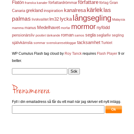
författare
Flatön
författardrömmar
förlag
Gran
franska kanaler
kärlek
las
kanalresa
grekland
inspiration
Canaria
långsegling
palmas
lycka
lm32
livskvalitet
Malaysia
mormor
nyfödd
Medelhavet
manus
mamma
morfar
roman
segla
pensionärsliv
seglarliv
segling
positivt tänkande
samos
självkänsla
tacksamhet
Turkiet
sommar
svenskaresebloggar
WP Cumulus Flash tag cloud by
Roy Tanck
requires
Flash Player
9 or
better.
Sök
efter:
Fyll i din emailadress så får du ett mail när jag skriver ett nytt inlägg.