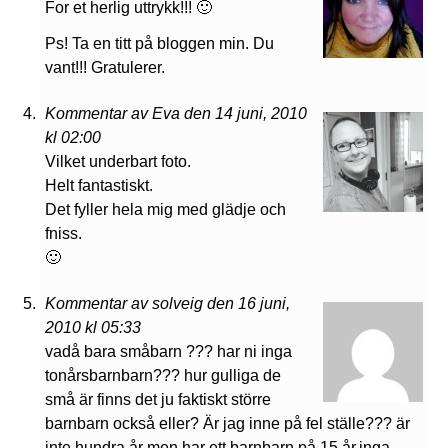
For et herlig uttrykk!!! 🙂
Ps! Ta en titt på bloggen min. Du
vant!!! Gratulerer.
Kommentar av Eva den 14 juni, 2010
kl 02:00
Vilket underbart foto.
Helt fantastiskt.
Det fyller hela mig med glädje och
fniss.
🙂
Kommentar av solveig den 16 juni,
2010 kl 05:33
vadå bara småbarn ??? har ni inga
tonårsbarnbarn??? hur gulliga de
små är finns det ju faktiskt större
barnbarn också eller? Är jag inne på fel ställe??? är
inte hundra år men har ett barnbarn på 15 år.inga