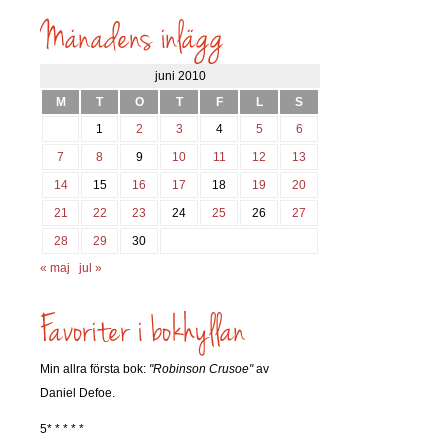
inlägg
söks?
juni 2010
M
T
O
T
F
L
S
1
2
3
4
5
6
7
8
9
10
11
12
13
14
15
16
17
18
19
20
21
22
23
24
25
26
27
28
29
30
« maj
jul »
Min allra första bok:
"Robinson Crusoe"
av
Daniel Defoe.
5* * * * *