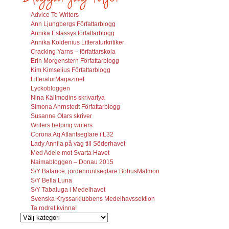
Advice To Writers
Ann Ljungbergs Författarblogg
Annika Estassys författarblogg
Annika Koldenius Litteraturkritiker
Cracking Yarns – författarskola
Erin Morgenstern Författarblogg
Kim Kimselius Författarblogg
LitteraturMagazinet
Lyckobloggen
Nina Källmodins skrivarlya
Simona Ahrnstedt Författarblogg
Susanne Olars skriver
Writers helping writers
Corona Aq Atlantseglare i L32
Lady Annila på väg till Söderhavet
Med Adele mot Svarta Havet
Naimabloggen – Donau 2015
S/Y Balance, jordenruntseglare BohusMalmön
S/Y Bella Luna
S/Y Tabaluga i Medelhavet
Svenska Kryssarklubbens Medelhavssektion
Ta rodret kvinna!
Vilka