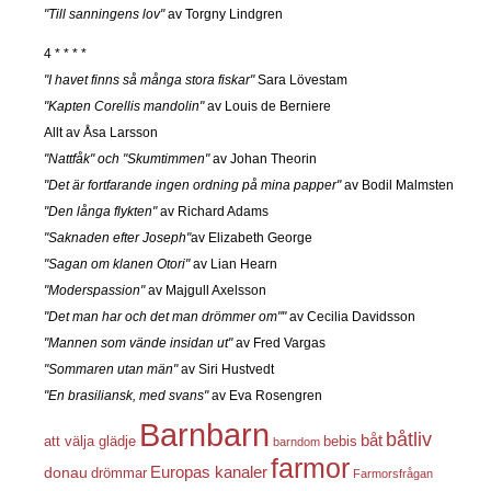
"Till sanningens lov"
av Torgny Lindgren
4 * * * *
"I havet finns så många stora fiskar"
Sara Lövestam
"Kapten Corellis mandolin"
av Louis de Berniere
Allt av Åsa Larsson
"Nattfåk" och "Skumtimmen"
av Johan Theorin
"Det är fortfarande ingen ordning på mina papper"
av Bodil Malmsten
"Den långa flykten"
av Richard Adams
"Saknaden efter Joseph"
av Elizabeth George
"Sagan om klanen Otori"
av Lian Hearn
"Moderspassion"
av Majgull Axelsson
"Det man har och det man drömmer om""
av Cecilia Davidsson
"Mannen som vände insidan ut"
av Fred Vargas
"Sommaren utan män"
av Siri Hustvedt
"En brasiliansk, med svans"
av Eva Rosengren
Barnbarn
båtliv
båt
att välja glädje
bebis
barndom
farmor
Europas kanaler
donau
drömmar
Farmorsfrågan