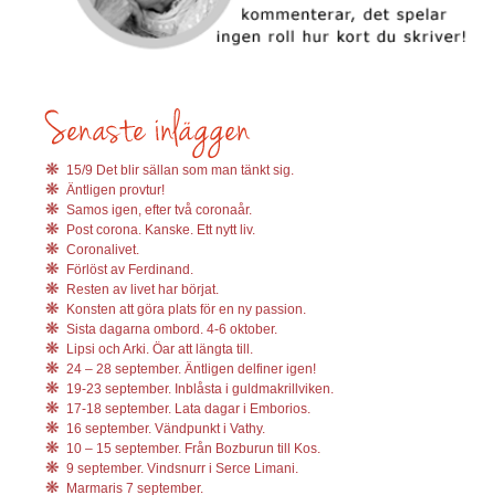
15/9 Det blir sällan som man tänkt sig.
Äntligen provtur!
Samos igen, efter två coronaår.
Post corona. Kanske. Ett nytt liv.
Coronalivet.
Förlöst av Ferdinand.
Resten av livet har börjat.
Konsten att göra plats för en ny passion.
Sista dagarna ombord. 4-6 oktober.
Lipsi och Arki. Öar att längta till.
24 – 28 september. Äntligen delfiner igen!
19-23 september. Inblåsta i guldmakrillviken.
17-18 september. Lata dagar i Emborios.
16 september. Vändpunkt i Vathy.
10 – 15 september. Från Bozburun till Kos.
9 september. Vindsnurr i Serce Limani.
Marmaris 7 september.