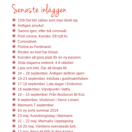
15/9 Det blir sällan som man tänkt sig.
Äntligen provtur!
Samos igen, efter två coronaår.
Post corona. Kanske. Ett nytt liv.
Coronalivet.
Förlöst av Ferdinand.
Resten av livet har börjat.
Konsten att göra plats för en ny passion.
Sista dagarna ombord. 4-6 oktober.
Lipsi och Arki. Öar att längta till.
24 – 28 september. Äntligen delfiner igen!
19-23 september. Inblåsta i guldmakrillviken.
17-18 september. Lata dagar i Emborios.
16 september. Vändpunkt i Vathy.
10 – 15 september. Från Bozburun till Kos.
9 september. Vindsnurr i Serce Limani.
Marmaris 7 september.
En ny sorts sommar 2019
23 maj. Avslutningsdag i Marmaris.
21 – 22 maj. Marinaliv. Upptagning.
18-20 maj. Världens svenskaste turk.
17 maj. Resa till 600 år före Kristus.