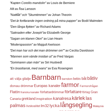
"Kapten Corellis mandolin"
av Louis de Berniere
Allt av Åsa Larsson
"Nattfåk" och "Skumtimmen"
av Johan Theorin
"Det är fortfarande ingen ordning på mina papper"
av Bodil Malmsten
"Den långa flykten"
av Richard Adams
"Saknaden efter Joseph"
av Elizabeth George
"Sagan om klanen Otori"
av Lian Hearn
"Moderspassion"
av Majgull Axelsson
"Det man har och det man drömmer om""
av Cecilia Davidsson
"Mannen som vände insidan ut"
av Fred Vargas
"Sommaren utan män"
av Siri Hustvedt
"En brasiliansk, med svans"
av Eva Rosengren
Barnbarn
båtliv
båt
att välja glädje
bebis
barndom
farmor
Europas kanaler
donau
drömmar
Farmorsfrågan
författare
Flatön
författardrömmar
förlag
Gran
franska kanaler
kärlek
las
kanalresa
grekland
inspiration
Canaria
långsegling
palmas
lycka
lm32
livskvalitet
Malaysia