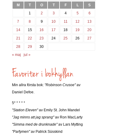
M
T
O
T
F
L
S
1
2
3
4
5
6
7
8
9
10
11
12
13
14
15
16
17
18
19
20
21
22
23
24
25
26
27
28
29
30
« maj
jul »
Min allra första bok:
"Robinson Crusoe"
av
Daniel Defoe.
5* * * * *
"Station Eleven"
av Emily St. John Mandel
"Jag minns att jag sprang"
av Ron MacLarty
"Simma med de drunknade"
av Lars Mytting
"Parfymen"
av Patrick Süsskind