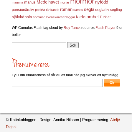
mormor
nyfödd
Medelhavet
manus
mamma
morfar
roman
segla
pensionärsliv
seglarliv
segling
positivt tänkande
samos
självkänsla
tacksamhet
Turkiet
sommar
svenskaresebloggar
WP Cumulus Flash tag cloud by
Roy Tanck
requires
Flash Player
9 or
better.
Sök
efter:
Fyll i din emailadress så får du ett mail när jag skriver ett nytt inlägg.
© Katinkabloggen | Design: Annika Nilsson | Programmering:
Ateljé
Digital