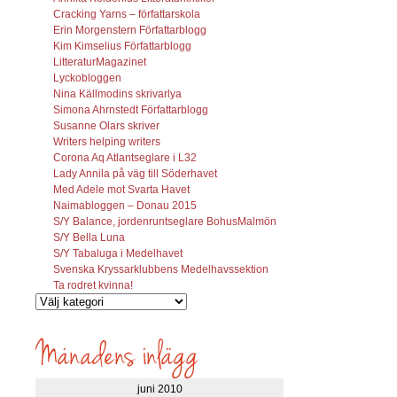
Cracking Yarns – författarskola
Erin Morgenstern Författarblogg
Kim Kimselius Författarblogg
LitteraturMagazinet
Lyckobloggen
Nina Källmodins skrivarlya
Simona Ahrnstedt Författarblogg
Susanne Olars skriver
Writers helping writers
Corona Aq Atlantseglare i L32
Lady Annila på väg till Söderhavet
Med Adele mot Svarta Havet
Naimabloggen – Donau 2015
S/Y Balance, jordenruntseglare BohusMalmön
S/Y Bella Luna
S/Y Tabaluga i Medelhavet
Svenska Kryssarklubbens Medelhavssektion
Ta rodret kvinna!
Vilka
inlägg
söks?
juni 2010