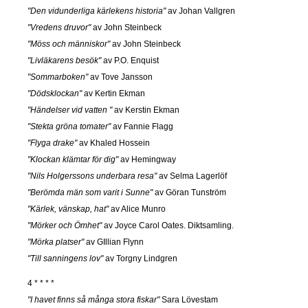
"Den vidunderliga kärlekens historia"
av Johan Vallgren
"Vredens druvor"
av John Steinbeck
"Möss och människor"
av John Steinbeck
"Livläkarens besök"
av P.O. Enquist
"Sommarboken"
av Tove Jansson
"Dödsklockan"
av Kertin Ekman
"Händelser vid vatten "
av Kerstin Ekman
"Stekta gröna tomater"
av Fannie Flagg
"Flyga drake"
av Khaled Hossein
"Klockan klämtar för dig"
av Hemingway
"Nils Holgerssons underbara resa"
av Selma Lagerlöf
"Berömda män som varit i Sunne"
av Göran Tunström
"Kärlek, vänskap, hat"
av Alice Munro
"Mörker och Ömhet"
av Joyce Carol Oates. Diktsamling.
"Mörka platser"
av GIllian Flynn
"Till sanningens lov"
av Torgny Lindgren
4 * * * *
"I havet finns så många stora fiskar"
Sara Lövestam