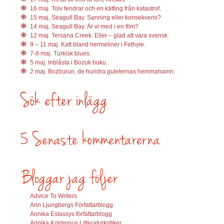
16 maj. Tolv fendrar och en kätting från katastrof.
15 maj, Seagull Bay. Sanning eller konsekvens?
14 maj. Seagull Bay. Är vi med i en film?
12 maj. Tersana Creek. Eller – glad att vara svensk.
9 – 11 maj. Katt bland hermeliner i Fethyie.
7-8 maj. Turkisk blues.
5 maj. Inblåsta i Bozuk buku.
2 maj. Bozburun, de hundra guleternas hemmahamn.
Advice To Writers
Ann Ljungbergs Författarblogg
Annika Estassys författarblogg
Annika Koldenius Litteraturkritiker