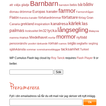
Barnbarn
båtliv
båt
att välja glädje
bebis
barndom
farmor
Europas kanaler
donau
drömmar
Farmorsfrågan
författare
Flatön
författardrömmar
förlag
Gran
franska kanaler
kärlek
las
kanalresa
grekland
inspiration
Canaria
långsegling
palmas
lycka
lm32
livskvalitet
Malaysia
mormor
nyfödd
Medelhavet
manus
mamma
morfar
roman
segla
pensionärsliv
seglarliv
segling
positivt tänkande
samos
självkänsla
tacksamhet
Turkiet
sommar
svenskaresebloggar
WP Cumulus Flash tag cloud by
Roy Tanck
requires
Flash Player
9 or
better.
Sök
efter:
Fyll i din emailadress så får du ett mail när jag skriver ett nytt inlägg.