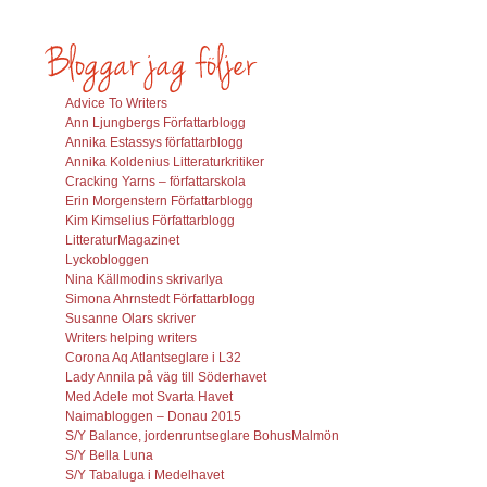
Advice To Writers
Ann Ljungbergs Författarblogg
Annika Estassys författarblogg
Annika Koldenius Litteraturkritiker
Cracking Yarns – författarskola
Erin Morgenstern Författarblogg
Kim Kimselius Författarblogg
LitteraturMagazinet
Lyckobloggen
Nina Källmodins skrivarlya
Simona Ahrnstedt Författarblogg
Susanne Olars skriver
Writers helping writers
Corona Aq Atlantseglare i L32
Lady Annila på väg till Söderhavet
Med Adele mot Svarta Havet
Naimabloggen – Donau 2015
S/Y Balance, jordenruntseglare BohusMalmön
S/Y Bella Luna
S/Y Tabaluga i Medelhavet