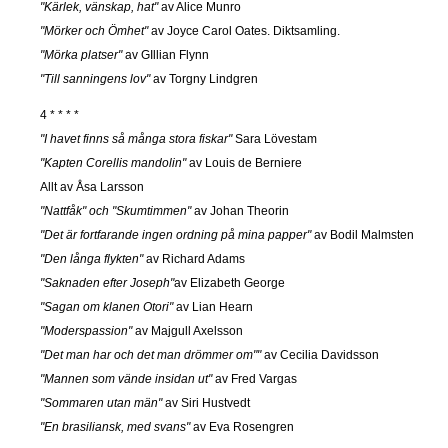
"Kärlek, vänskap, hat"
av Alice Munro
"Mörker och Ömhet"
av Joyce Carol Oates. Diktsamling.
"Mörka platser"
av GIllian Flynn
"Till sanningens lov"
av Torgny Lindgren
4 * * * *
"I havet finns så många stora fiskar"
Sara Lövestam
"Kapten Corellis mandolin"
av Louis de Berniere
Allt av Åsa Larsson
"Nattfåk" och "Skumtimmen"
av Johan Theorin
"Det är fortfarande ingen ordning på mina papper"
av Bodil Malmsten
"Den långa flykten"
av Richard Adams
"Saknaden efter Joseph"
av Elizabeth George
"Sagan om klanen Otori"
av Lian Hearn
"Moderspassion"
av Majgull Axelsson
"Det man har och det man drömmer om""
av Cecilia Davidsson
"Mannen som vände insidan ut"
av Fred Vargas
"Sommaren utan män"
av Siri Hustvedt
"En brasiliansk, med svans"
av Eva Rosengren