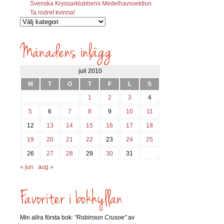
Svenska Kryssarklubbens Medelhavssektion
Ta rodret kvinna!
Vilka
inlägg
söks?
juli 2010
M
T
O
T
F
L
S
1
2
3
4
5
6
7
8
9
10
11
12
13
14
15
16
17
18
19
20
21
22
23
24
25
26
27
28
29
30
31
« jun
aug »
Min allra första bok:
"Robinson Crusoe"
av