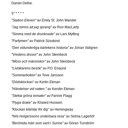
Daniel Defoe.
5* * * * *
"Station Eleven"
av Emily St. John Mandel
"Jag minns att jag sprang"
av Ron MacLarty
"Simma med de drunknade"
av Lars Mytting
"Parfymen"
av Patrick Süsskind
"Den vidunderliga kärlekens historia"
av Johan Vallgren
"Vredens druvor"
av John Steinbeck
"Möss och människor"
av John Steinbeck
"Livläkarens besök"
av P.O. Enquist
"Sommarboken"
av Tove Jansson
"Dödsklockan"
av Kertin Ekman
"Händelser vid vatten "
av Kerstin Ekman
"Stekta gröna tomater"
av Fannie Flagg
"Flyga drake"
av Khaled Hossein
"Klockan klämtar för dig"
av Hemingway
"Nils Holgerssons underbara resa"
av Selma Lagerlöf
"Berömda män som varit i Sunne"
av Göran Tunström