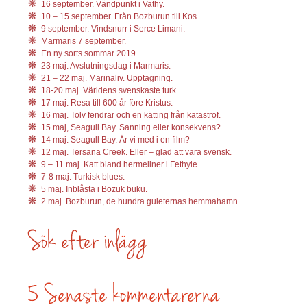
16 september. Vändpunkt i Vathy.
10 – 15 september. Från Bozburun till Kos.
9 september. Vindsnurr i Serce Limani.
Marmaris 7 september.
En ny sorts sommar 2019
23 maj. Avslutningsdag i Marmaris.
21 – 22 maj. Marinaliv. Upptagning.
18-20 maj. Världens svenskaste turk.
17 maj. Resa till 600 år före Kristus.
16 maj. Tolv fendrar och en kätting från katastrof.
15 maj, Seagull Bay. Sanning eller konsekvens?
14 maj. Seagull Bay. Är vi med i en film?
12 maj. Tersana Creek. Eller – glad att vara svensk.
9 – 11 maj. Katt bland hermeliner i Fethyie.
7-8 maj. Turkisk blues.
5 maj. Inblåsta i Bozuk buku.
2 maj. Bozburun, de hundra guleternas hemmahamn.