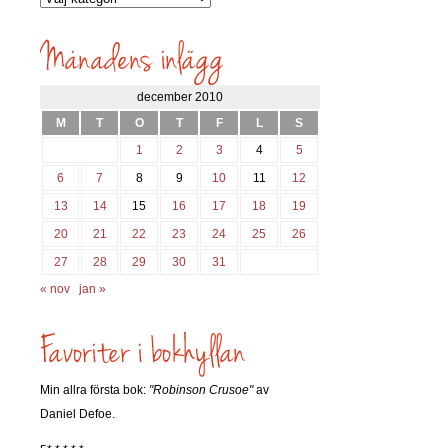
inlägg
söks?
december 2010
M
T
O
T
F
L
S
1
2
3
4
5
6
7
8
9
10
11
12
13
14
15
16
17
18
19
20
21
22
23
24
25
26
27
28
29
30
31
« nov
jan »
Min allra första bok:
"Robinson Crusoe"
av
Daniel Defoe.