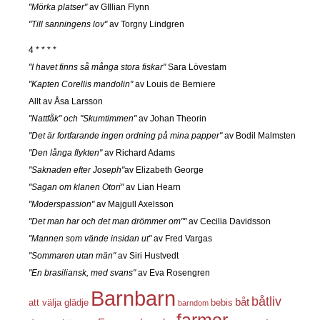
"Mörka platser"
av GIllian Flynn
"Till sanningens lov"
av Torgny Lindgren
4 * * * *
"I havet finns så många stora fiskar"
Sara Lövestam
"Kapten Corellis mandolin"
av Louis de Berniere
Allt av Åsa Larsson
"Nattfåk" och "Skumtimmen"
av Johan Theorin
"Det är fortfarande ingen ordning på mina papper"
av Bodil Malmsten
"Den långa flykten"
av Richard Adams
"Saknaden efter Joseph"
av Elizabeth George
"Sagan om klanen Otori"
av Lian Hearn
"Moderspassion"
av Majgull Axelsson
"Det man har och det man drömmer om""
av Cecilia Davidsson
"Mannen som vände insidan ut"
av Fred Vargas
"Sommaren utan män"
av Siri Hustvedt
"En brasiliansk, med svans"
av Eva Rosengren
Barnbarn
båtliv
båt
att välja glädje
bebis
barndom
farmor