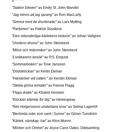
5* * * * *
"Station Eleven"
av Emily St. John Mandel
"Jag minns att jag sprang"
av Ron MacLarty
"Simma med de drunknade"
av Lars Mytting
"Parfymen"
av Patrick Süsskind
"Den vidunderliga kärlekens historia"
av Johan Vallgren
"Vredens druvor"
av John Steinbeck
"Möss och människor"
av John Steinbeck
"Livläkarens besök"
av P.O. Enquist
"Sommarboken"
av Tove Jansson
"Dödsklockan"
av Kertin Ekman
"Händelser vid vatten "
av Kerstin Ekman
"Stekta gröna tomater"
av Fannie Flagg
"Flyga drake"
av Khaled Hossein
"Klockan klämtar för dig"
av Hemingway
"Nils Holgerssons underbara resa"
av Selma Lagerlöf
"Berömda män som varit i Sunne"
av Göran Tunström
"Kärlek, vänskap, hat"
av Alice Munro
"Mörker och Ömhet"
av Joyce Carol Oates. Diktsamling.