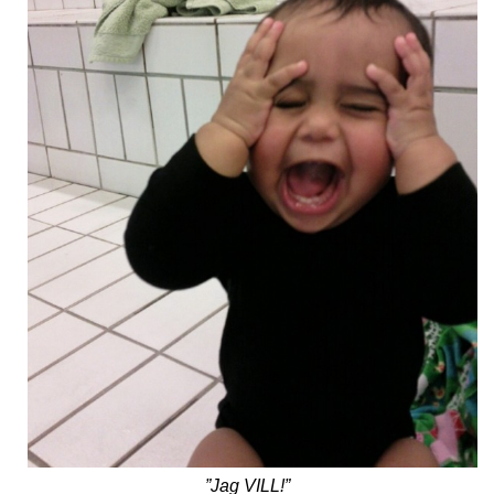
”Jag VILL!”