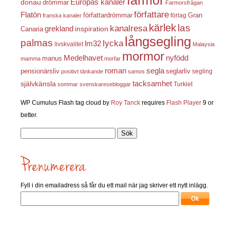
Europas kanaler
donau
drömmar
Farmorsfrågan
författare
Flatön
författardrömmar
förlag
Gran
franska kanaler
kärlek
las
kanalresa
grekland
inspiration
Canaria
långsegling
palmas
lycka
lm32
livskvalitet
Malaysia
mormor
nyfödd
Medelhavet
manus
mamma
morfar
roman
segla
pensionärsliv
seglarliv
segling
positivt tänkande
samos
självkänsla
tacksamhet
Turkiet
sommar
svenskaresebloggar
WP Cumulus Flash tag cloud by
Roy Tanck
requires
Flash Player
9 or
better.
Sök
efter:
Fyll i din emailadress så får du ett mail när jag skriver ett nytt inlägg.