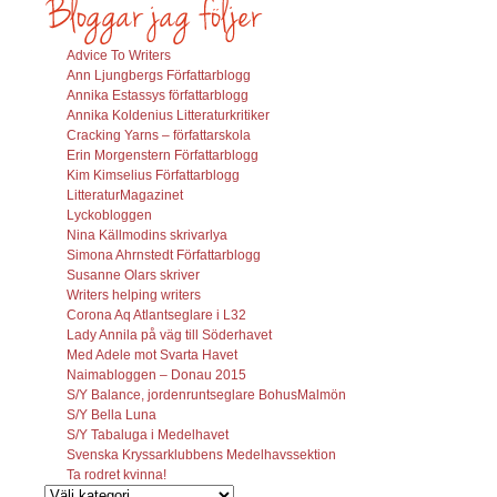
Advice To Writers
Ann Ljungbergs Författarblogg
Annika Estassys författarblogg
Annika Koldenius Litteraturkritiker
Cracking Yarns – författarskola
Erin Morgenstern Författarblogg
Kim Kimselius Författarblogg
LitteraturMagazinet
Lyckobloggen
Nina Källmodins skrivarlya
Simona Ahrnstedt Författarblogg
Susanne Olars skriver
Writers helping writers
Corona Aq Atlantseglare i L32
Lady Annila på väg till Söderhavet
Med Adele mot Svarta Havet
Naimabloggen – Donau 2015
S/Y Balance, jordenruntseglare BohusMalmön
S/Y Bella Luna
S/Y Tabaluga i Medelhavet
Svenska Kryssarklubbens Medelhavssektion
Ta rodret kvinna!
Vilka