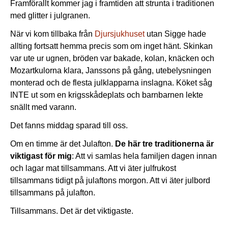
Framförallt kommer jag i framtiden att strunta i traditionen
med glitter i julgranen.
När vi kom tillbaka från
Djursjukhuset
utan Sigge hade
allting fortsatt hemma precis som om inget hänt. Skinkan
var ute ur ugnen, bröden var bakade, kolan, knäcken och
Mozartkulorna klara, Janssons på gång, utebelysningen
monterad och de flesta julklapparna inslagna. Köket såg
INTE ut som en krigsskådeplats och barnbarnen lekte
snällt med varann.
Det fanns middag sparad till oss.
Om en timme är det Julafton.
De här tre traditionerna är
viktigast för mig
: Att vi samlas hela familjen dagen innan
och lagar mat tillsammans. Att vi äter julfrukost
tillsammans tidigt på julaftons morgon. Att vi äter julbord
tillsammans på julafton.
Tillsammans. Det är det viktigaste.