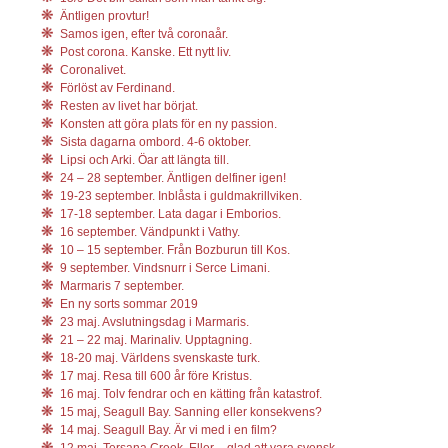
Äntligen provtur!
Samos igen, efter två coronaår.
Post corona. Kanske. Ett nytt liv.
Coronalivet.
Förlöst av Ferdinand.
Resten av livet har börjat.
Konsten att göra plats för en ny passion.
Sista dagarna ombord. 4-6 oktober.
Lipsi och Arki. Öar att längta till.
24 – 28 september. Äntligen delfiner igen!
19-23 september. Inblåsta i guldmakrillviken.
17-18 september. Lata dagar i Emborios.
16 september. Vändpunkt i Vathy.
10 – 15 september. Från Bozburun till Kos.
9 september. Vindsnurr i Serce Limani.
Marmaris 7 september.
En ny sorts sommar 2019
23 maj. Avslutningsdag i Marmaris.
21 – 22 maj. Marinaliv. Upptagning.
18-20 maj. Världens svenskaste turk.
17 maj. Resa till 600 år före Kristus.
16 maj. Tolv fendrar och en kätting från katastrof.
15 maj, Seagull Bay. Sanning eller konsekvens?
14 maj. Seagull Bay. Är vi med i en film?
12 maj. Tersana Creek. Eller – glad att vara svensk.