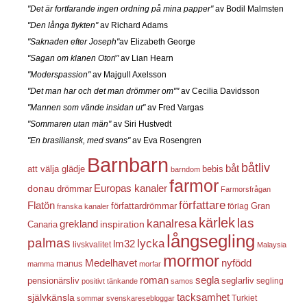
"Det är fortfarande ingen ordning på mina papper"
av Bodil Malmsten
"Den långa flykten"
av Richard Adams
"Saknaden efter Joseph"
av Elizabeth George
"Sagan om klanen Otori"
av Lian Hearn
"Moderspassion"
av Majgull Axelsson
"Det man har och det man drömmer om""
av Cecilia Davidsson
"Mannen som vände insidan ut"
av Fred Vargas
"Sommaren utan män"
av Siri Hustvedt
"En brasiliansk, med svans"
av Eva Rosengren
Barnbarn
båtliv
båt
att välja glädje
bebis
barndom
farmor
Europas kanaler
donau
drömmar
Farmorsfrågan
författare
Flatön
författardrömmar
förlag
Gran
franska kanaler
kärlek
las
kanalresa
grekland
inspiration
Canaria
långsegling
palmas
lycka
lm32
livskvalitet
Malaysia
mormor
nyfödd
Medelhavet
manus
mamma
morfar
roman
segla
pensionärsliv
seglarliv
segling
positivt tänkande
samos
självkänsla
tacksamhet
Turkiet
sommar
svenskaresebloggar