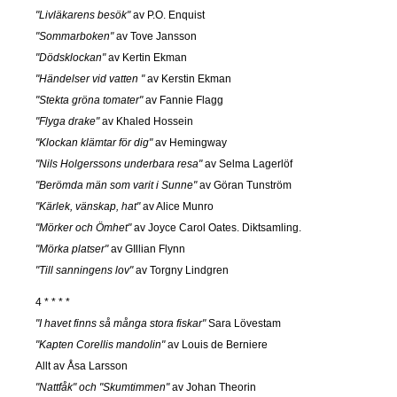
"Livläkarens besök"
av P.O. Enquist
"Sommarboken"
av Tove Jansson
"Dödsklockan"
av Kertin Ekman
"Händelser vid vatten "
av Kerstin Ekman
"Stekta gröna tomater"
av Fannie Flagg
"Flyga drake"
av Khaled Hossein
"Klockan klämtar för dig"
av Hemingway
"Nils Holgerssons underbara resa"
av Selma Lagerlöf
"Berömda män som varit i Sunne"
av Göran Tunström
"Kärlek, vänskap, hat"
av Alice Munro
"Mörker och Ömhet"
av Joyce Carol Oates. Diktsamling.
"Mörka platser"
av GIllian Flynn
"Till sanningens lov"
av Torgny Lindgren
4 * * * *
"I havet finns så många stora fiskar"
Sara Lövestam
"Kapten Corellis mandolin"
av Louis de Berniere
Allt av Åsa Larsson
"Nattfåk" och "Skumtimmen"
av Johan Theorin