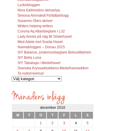
Lyckobloggen
Nina Källmodins skrivarlya
Simona Ahrnstedt Författarblogg
Susanne Olars skriver
Writers helping writers
Corona Aq Atlantseglare i L32
Lady Annila på väg till Söderhavet
Med Adele mot Svarta Havet
Naimabloggen – Donau 2015
S/Y Balance, jordenruntseglare BohusMalmön
S/Y Bella Luna
S/Y Tabaluga i Medelhavet
Svenska Kryssarklubbens Medelhavssektion
Ta rodret kvinna!
Vilka
inlägg
söks?
december 2010
M
T
O
T
F
L
S
1
2
3
4
5