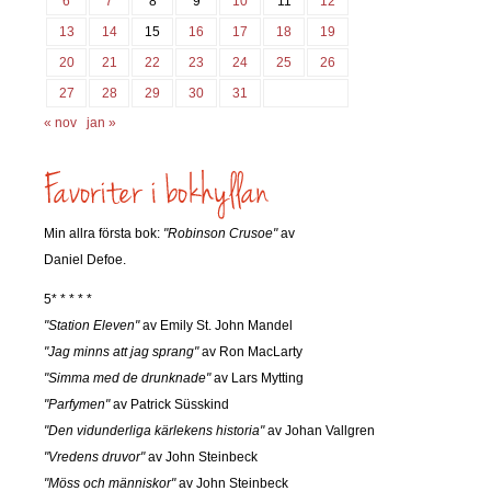
6
7
8
9
10
11
12
13
14
15
16
17
18
19
20
21
22
23
24
25
26
27
28
29
30
31
« nov
jan »
Min allra första bok:
"Robinson Crusoe"
av
Daniel Defoe.
5* * * * *
"Station Eleven"
av Emily St. John Mandel
"Jag minns att jag sprang"
av Ron MacLarty
"Simma med de drunknade"
av Lars Mytting
"Parfymen"
av Patrick Süsskind
"Den vidunderliga kärlekens historia"
av Johan Vallgren
"Vredens druvor"
av John Steinbeck
"Möss och människor"
av John Steinbeck