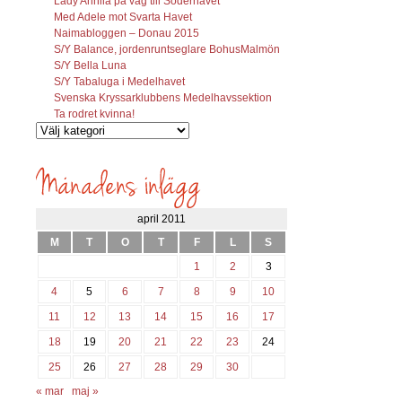
Lady Annila på väg till Söderhavet
Med Adele mot Svarta Havet
Naimabloggen – Donau 2015
S/Y Balance, jordenruntseglare BohusMalmön
S/Y Bella Luna
S/Y Tabaluga i Medelhavet
Svenska Kryssarklubbens Medelhavssektion
Ta rodret kvinna!
Vilka
inlägg
söks?
april 2011
M
T
O
T
F
L
S
1
2
3
4
5
6
7
8
9
10
11
12
13
14
15
16
17
18
19
20
21
22
23
24
25
26
27
28
29
30
« mar
maj »