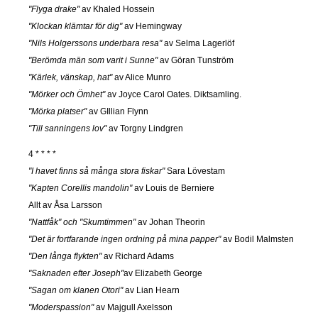
"Flyga drake"
av Khaled Hossein
"Klockan klämtar för dig"
av Hemingway
"Nils Holgerssons underbara resa"
av Selma Lagerlöf
"Berömda män som varit i Sunne"
av Göran Tunström
"Kärlek, vänskap, hat"
av Alice Munro
"Mörker och Ömhet"
av Joyce Carol Oates. Diktsamling.
"Mörka platser"
av GIllian Flynn
"Till sanningens lov"
av Torgny Lindgren
4 * * * *
"I havet finns så många stora fiskar"
Sara Lövestam
"Kapten Corellis mandolin"
av Louis de Berniere
Allt av Åsa Larsson
"Nattfåk" och "Skumtimmen"
av Johan Theorin
"Det är fortfarande ingen ordning på mina papper"
av Bodil Malmsten
"Den långa flykten"
av Richard Adams
"Saknaden efter Joseph"
av Elizabeth George
"Sagan om klanen Otori"
av Lian Hearn
"Moderspassion"
av Majgull Axelsson