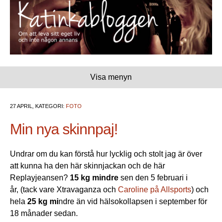
Visa menyn
27 APRIL, KATEGORI:
FOTO
Min nya skinnpaj!
Undrar om du kan förstå hur lycklig och stolt jag är över
att kunna ha den här skinnjackan och de här
Replayjeansen?
15 kg mindre
sen den 5 februari i
år, (tack vare Xtravaganza och
Caroline på Allsports
) och
hela
25 kg mi
ndre än vid hälsokollapsen i september för
18 månader sedan.