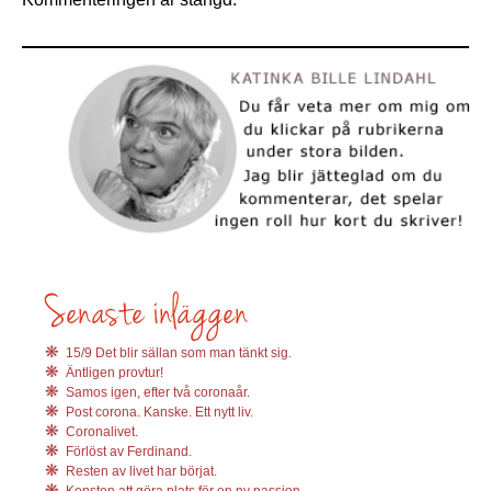
15/9 Det blir sällan som man tänkt sig.
Äntligen provtur!
Samos igen, efter två coronaår.
Post corona. Kanske. Ett nytt liv.
Coronalivet.
Förlöst av Ferdinand.
Resten av livet har börjat.
Konsten att göra plats för en ny passion.