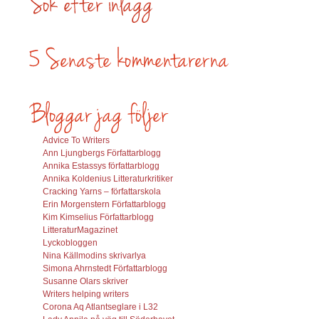
Advice To Writers
Ann Ljungbergs Författarblogg
Annika Estassys författarblogg
Annika Koldenius Litteraturkritiker
Cracking Yarns – författarskola
Erin Morgenstern Författarblogg
Kim Kimselius Författarblogg
LitteraturMagazinet
Lyckobloggen
Nina Källmodins skrivarlya
Simona Ahrnstedt Författarblogg
Susanne Olars skriver
Writers helping writers
Corona Aq Atlantseglare i L32