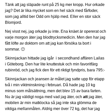
Tänk att jag släpade runt på 25 kg mer kropp. Hur orkade
jag? Det är lika mycket som en hel säck med fårfoder,
som jag alltid ber Odd om hjälp med. Eller en stor säck
Blomjord.
Nej visst nej, jag orkade ju inte. Ena knäet är opererat och
varje morgon äter jag blodtrycksmedicin. Men den har jag
fått löfte av doktorn om att jag kan försöka ta bort i
sommar. 🙂
Skinnjackan hittade jag igår i secondhand affären Lailas
i Göteborg. Den har lite knuttestuk och min favoritfärg
rubinröd, och jag fick den för ett riktigt fyndpris, bara 795:-
Skinnjackan och jeansen är målet jag satte upp för etapp
två i min viktminskning i februari. Då hade jag 10 kg
minus som målsättning, men det blev 15 av bara farten.
Nu är jag väldigt noga med vad jag äter, och
att
jag äter,
mobilen är min matklocka så jag inte ska glömma de
viktiga mellanmålen. Aldrig mer över 72 kg, det har jag