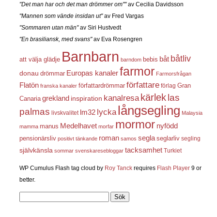
"Det man har och det man drömmer om""
av Cecilia Davidsson
"Mannen som vände insidan ut"
av Fred Vargas
"Sommaren utan män"
av Siri Hustvedt
"En brasiliansk, med svans"
av Eva Rosengren
Barnbarn
båtliv
båt
att välja glädje
bebis
barndom
farmor
Europas kanaler
donau
drömmar
Farmorsfrågan
författare
Flatön
författardrömmar
förlag
Gran
franska kanaler
kärlek
las
kanalresa
grekland
inspiration
Canaria
långsegling
palmas
lycka
lm32
livskvalitet
Malaysia
mormor
nyfödd
Medelhavet
manus
mamma
morfar
roman
segla
pensionärsliv
seglarliv
segling
positivt tänkande
samos
självkänsla
tacksamhet
Turkiet
sommar
svenskaresebloggar
WP Cumulus Flash tag cloud by
Roy Tanck
requires
Flash Player
9 or
better.
Sök
efter: