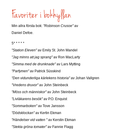
Min allra första bok:
"Robinson Crusoe"
av
Daniel Defoe.
5* * * * *
"Station Eleven"
av Emily St. John Mandel
"Jag minns att jag sprang"
av Ron MacLarty
"Simma med de drunknade"
av Lars Mytting
"Parfymen"
av Patrick Süsskind
"Den vidunderliga kärlekens historia"
av Johan Vallgren
"Vredens druvor"
av John Steinbeck
"Möss och människor"
av John Steinbeck
"Livläkarens besök"
av P.O. Enquist
"Sommarboken"
av Tove Jansson
"Dödsklockan"
av Kertin Ekman
"Händelser vid vatten "
av Kerstin Ekman
"Stekta gröna tomater"
av Fannie Flagg