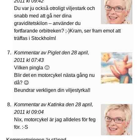
2011 kl 09:42
Du var ju också otroligt viljestark och
snabb med att gå ner dina
graviditetskilon – använder du
fortfarande orbitreken? ;-)Kram, ser fram emot att
träffas i Stockholm!
Kommentar av Piglet den 28 april,
2011 kl 07:43
Vilken pingla 🙂
Blir det en motorcykel nästa gång nu
då? 😉
Beundrar verkligen din viljestyrka!!
Kommentar av Katinka den 28 april,
2011 kl 09:04
Nix, motorcykel är jag alldeles för feg
för. :-S
Kommenteringen är stängd.