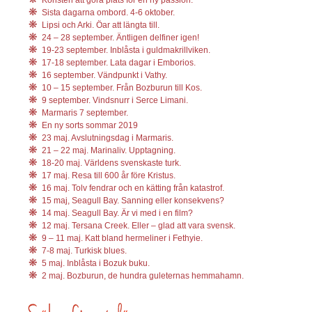
Sista dagarna ombord. 4-6 oktober.
Lipsi och Arki. Öar att längta till.
24 – 28 september. Äntligen delfiner igen!
19-23 september. Inblåsta i guldmakrillviken.
17-18 september. Lata dagar i Emborios.
16 september. Vändpunkt i Vathy.
10 – 15 september. Från Bozburun till Kos.
9 september. Vindsnurr i Serce Limani.
Marmaris 7 september.
En ny sorts sommar 2019
23 maj. Avslutningsdag i Marmaris.
21 – 22 maj. Marinaliv. Upptagning.
18-20 maj. Världens svenskaste turk.
17 maj. Resa till 600 år före Kristus.
16 maj. Tolv fendrar och en kätting från katastrof.
15 maj, Seagull Bay. Sanning eller konsekvens?
14 maj. Seagull Bay. Är vi med i en film?
12 maj. Tersana Creek. Eller – glad att vara svensk.
9 – 11 maj. Katt bland hermeliner i Fethyie.
7-8 maj. Turkisk blues.
5 maj. Inblåsta i Bozuk buku.
2 maj. Bozburun, de hundra guleternas hemmahamn.