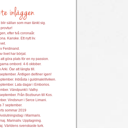
 blir sällan som man tänkt sig.
 provtur!
en, efter två coronaår.
na. Kanske. Ett nytt liv.
vet.
av Ferdinand.
 livet har börjat.
att göra plats för en ny passion.
garna ombord. 4-6 oktober.
 Arki. Öar att längta till.
september. Äntligen delfiner igen!
ptember. Inblåsta i guldmakrillviken.
ptember. Lata dagar i Emborios.
mber. Vändpunkt i Vathy.
september. Från Bozburun till Kos.
ber. Vindsnurr i Serce Limani.
s 7 september.
orts sommar 2019
Avslutningsdag i Marmaris.
maj. Marinaliv. Upptagning.
j. Världens svenskaste turk.