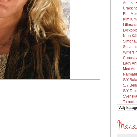
Annika K
Cracking
Erin Mor
Kim Kims
Litterat
Lyckobl
Nina Käl
Simona A
Susanne 
Writers 
Corona A
Lady Ann
Med Ade
Naimabl
S/Y Bal
S/Y Bel
S/Y Tab
Svenska
Ta rodre
Vilka
inlägg
söks?