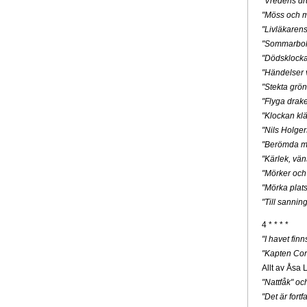
"Vredens dr
"Möss och m
"Livläkaren
"Sommarbo
"Dödsklock
"Händelser v
"Stekta grön
"Flyga drak
"Klockan klä
"Nils Holge
"Berömda mä
"Kärlek, vän
"Mörker och
"Mörka plats
"Till sannin
4 * * * *
"I havet fin
"Kapten Cor
Allt av Åsa 
"Nattfåk" o
"Det är for