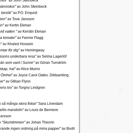
uvor"
av John Steinbeck
änniskor"
av John Steinbeck
s besök"
av P.O. Enquist
ken"
av Tove Jansson
an"
av Kertin Ekman
id vatten "
av Kerstin Ekman
a tomater"
av Fannie Flagg
e"
av Khaled Hossein
mtar för dig"
av Hemingway
rssons underbara resa"
av Selma Lagerlöf
n som varit i Sunne"
av Göran Tunström
skap, hat"
av Alice Munro
 Ömhet"
av Joyce Carol Oates. Diktsamling.
er"
av GIllian Flynn
gens lov"
av Torgny Lindgren
ns så många stora fiskar"
Sara Lövestam
ellis mandolin"
av Louis de Berniere
Larsson
ch "Skumtimmen"
av Johan Theorin
tfarande ingen ordning på mina papper"
av Bodil