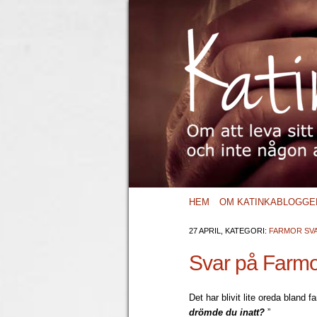
HEM
OM KATINKABLOGGE
27 APRIL, KATEGORI:
FARMOR SVA
Svar på Farmo
Det har blivit lite oreda bland
drömde du inatt?
”