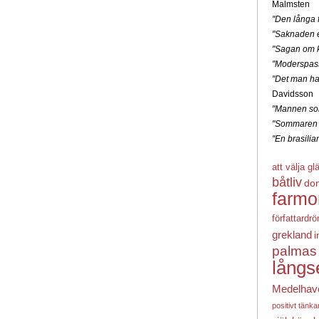
Malmsten
"Den långa f
"Saknaden e
"Sagan om k
"Moderspas
"Det man ha
Davidsson
"Mannen som
"Sommaren 
"En brasili
att välja gl
båtliv
do
farmo
författardr
grekland
i
palmas
långs
Medelhav
positivt tänk