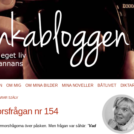
N
OM MIG
OM MINA BILDER
MINA NOVELLER
BÅTLIVET
DIKTA
RAR SJÄLV
rsfrågan nr 154
 farmorsfrågorna över påsken. Men frågan var såhär: ”
Vad