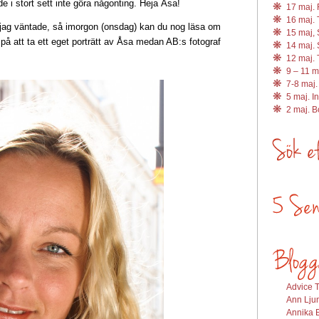
 i stort sett inte göra någonting. Heja Åsa!
17 maj. R
16 maj. 
 jag väntade, så imorgon (onsdag) kan du nog läsa om
15 maj, 
å att ta ett eget porträtt av Åsa medan AB:s fotograf
14 maj. 
12 maj. 
9 – 11 m
7-8 maj.
5 maj. I
2 maj. 
Advice T
Ann Ljun
Annika E