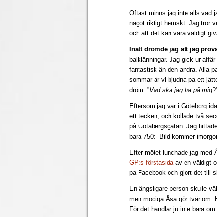
Oftast minns jag inte alls vad 
något riktigt hemskt. Jag tror v
och att det kan vara väldigt gi
Inatt drömde jag att jag prov
balklänningar. Jag gick ur affä
fantastisk än den andra. Alla p
sommar är vi bjudna på ett jätt
dröm. ”
Vad ska jag ha på mig
?
Eftersom jag var i Göteborg id
ett tecken, och kollade två sec
på Götabergsgatan. Jag hittade
bara 750:- Bild kommer imorgo
Efter mötet lunchade jag med
GP:s förstasida
av en väldigt o
på Facebook och gjort det till si
En ängsligare person skulle väl
men modiga Åsa gör tvärtom. Hä
För det handlar ju inte bara om