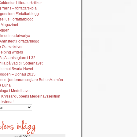
oldenius Litteraturkritiker
 Yarns – författarskola
genstern Författarblogg
elius Författarblogg
urMagazinet
oggen
lmodins skrivarlya
hrnstedt Författarblogg
Olars skriver
helping writers
q Atlantseglare i L32
ila på väg till Söderhavet
le mot Svarta Havet
oggen – Donau 2015
ance, jordenruntseglare BohusMalmön
la Luna
aluga i Medelhavet
 Kryssarklubbens Medelhavssektion
t kvinna!