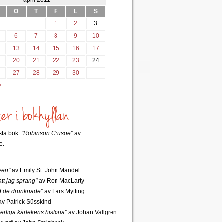
april 2011
O
T
F
L
S
1
2
3
6
7
8
9
10
2
13
14
15
16
17
9
20
21
22
23
24
6
27
28
29
30
»
rsta bok:
"Robinson Crusoe"
av
e.
ven"
av Emily St. John Mandel
tt jag sprang"
av Ron MacLarty
 de drunknade"
av Lars Mytting
v Patrick Süsskind
rliga kärlekens historia"
av Johan Vallgren