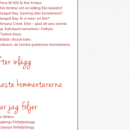
esa till 600 år före Kristus.
Tolv fendrar och en kätting från katastrof.
Seagull Bay. Sanning eller konsekvens?
Seagull Bay. Är vi med i en film?
Tersana Creek. Eller – glad att vara svensk.
aj. Katt bland hermeliner i Fethyie.
 Turkisk blues.
nblåsta i Bozuk buku.
Bozburun, de hundra guleternas hemmahamn.
o Writers
gbergs Författarblogg
stassys författarblogg