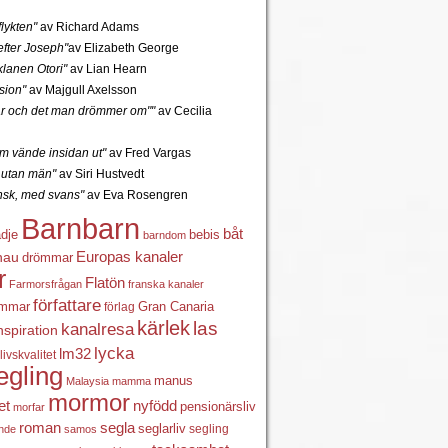
lykten"
av Richard Adams
fter Joseph"
av Elizabeth George
lanen Otori"
av Lian Hearn
sion"
av Majgull Axelsson
r och det man drömmer om""
av Cecilia
 vände insidan ut"
av Fred Vargas
utan män"
av Siri Hustvedt
ansk, med svans"
av Eva Rosengren
Barnbarn
båt
ädje
bebis
barndom
Europas kanaler
nau
drömmar
r
Flatön
Farmorsfrågan
franska kanaler
författare
ömmar
förlag
Gran Canaria
kärlek
las
kanalresa
nspiration
lycka
lm32
livskvalitet
egling
manus
Malaysia
mamma
mormor
nyfödd
et
pensionärsliv
morfar
roman
segla
seglarliv
segling
ande
samos