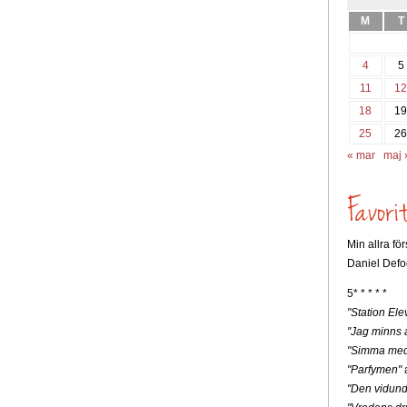
M
T
4
5
11
1
18
1
25
2
« mar
maj 
Min allra fö
Daniel Defo
5* * * * *
"Station Ele
"Jag minns a
"Simma med
"Parfymen"
a
"Den vidunde