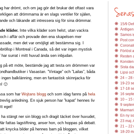
jag har drömt, och om jag gör det brukar det oftast vara
erkligen att drömmarna är en slags ventiler för själen,
vande och läkande att intressera sig för sina drömmar.
15/9 Det
Äntligen
ade kläder.
Inte vilka kläder som helst, utan vackra
Samos ig
r och i affär och provade den ena skapelsen mer
Post coro
assade, men det var omöjligt att bestämma sig. I
Coronali
ebröllop i Montreal i Canada, så det var ingen mystisk
Förlöst 
” har surrat i mitt huvud ända sen inbjudan.
Resten av
Konsten 
ag på ett möte, bestämde jag att testa om drömmen var
Sista da
ondhandbutiker i Vasastan. ”Vintage” och ”Lailas”, båda
Lipsi och
 ingen balklänning, men en fantastisk skinnjacka för
24 – 28 
19-23 se
n! 🙂
17-18 se
 Åsa som har
Wojtans blogg
och som idag fanns på
hela
16 septe
10 – 15 
trevlig anledning. En sjuk person har ”kapat” hennes liv
9 septem
tt eget!
Marmari
En ny s
 ha stängt ner sin blogg och dragit täcket över huvudet,
23 maj. 
r fattas lagstiftning, anser hon, och hoppas på debatt.
21 – 22 
 att knycka bilder på hennes barn på bloggen, vilket
18-20 ma