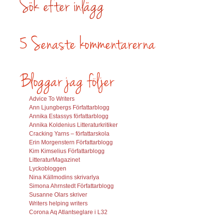
Advice To Writers
Ann Ljungbergs Författarblogg
Annika Estassys författarblogg
Annika Koldenius Litteraturkritiker
Cracking Yarns – författarskola
Erin Morgenstern Författarblogg
Kim Kimselius Författarblogg
LitteraturMagazinet
Lyckobloggen
Nina Källmodins skrivarlya
Simona Ahrnstedt Författarblogg
Susanne Olars skriver
Writers helping writers
Corona Aq Atlantseglare i L32