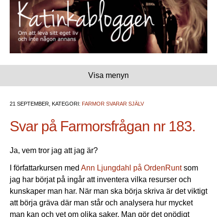
Visa menyn
21 SEPTEMBER, KATEGORI:
FARMOR SVARAR SJÄLV
Svar på Farmorsfrågan nr 183.
Ja, vem tror jag att jag är?
I författarkursen med
Ann Ljungdahl på OrdenRunt
som
jag har börjat på ingår att inventera vilka resurser och
kunskaper man har. När man ska börja skriva är det viktigt
att börja gräva där man står och analysera hur mycket
man kan och vet om olika saker. Man gör det onödigt