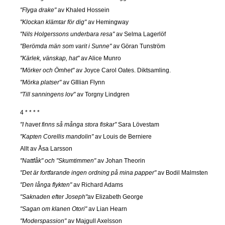
"Flyga drake"
av Khaled Hossein
"Klockan klämtar för dig"
av Hemingway
"Nils Holgerssons underbara resa"
av Selma Lagerlöf
"Berömda män som varit i Sunne"
av Göran Tunström
"Kärlek, vänskap, hat"
av Alice Munro
"Mörker och Ömhet"
av Joyce Carol Oates. Diktsamling.
"Mörka platser"
av GIllian Flynn
"Till sanningens lov"
av Torgny Lindgren
4 * * * *
"I havet finns så många stora fiskar"
Sara Lövestam
"Kapten Corellis mandolin"
av Louis de Berniere
Allt av Åsa Larsson
"Nattfåk" och "Skumtimmen"
av Johan Theorin
"Det är fortfarande ingen ordning på mina papper"
av Bodil Malmsten
"Den långa flykten"
av Richard Adams
"Saknaden efter Joseph"
av Elizabeth George
"Sagan om klanen Otori"
av Lian Hearn
"Moderspassion"
av Majgull Axelsson