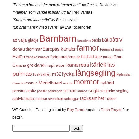
"Det man har och det man drömmer om""
av Cecilia Davidsson
"Mannen som vände insidan ut"
av Fred Vargas
"Sommaren utan män"
av Siri Hustvedt
"En brasiliansk, med svans"
av Eva Rosengren
Barnbarn
båtliv
båt
att välja glädje
bebis
barndom
farmor
Europas kanaler
donau
drömmar
Farmorsfrågan
författare
Flatön
författardrömmar
förlag
Gran
franska kanaler
kärlek
las
kanalresa
grekland
inspiration
Canaria
långsegling
palmas
lycka
lm32
livskvalitet
Malaysia
mormor
nyfödd
Medelhavet
manus
mamma
morfar
roman
segla
pensionärsliv
seglarliv
segling
positivt tänkande
samos
självkänsla
tacksamhet
Turkiet
sommar
svenskaresebloggar
WP Cumulus Flash tag cloud by
Roy Tanck
requires
Flash Player
9 or
better.
Sök
efter: