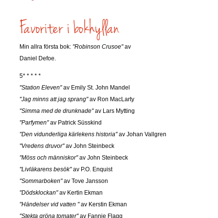
Min allra första bok:
"Robinson Crusoe"
av
Daniel Defoe.
5* * * * *
"Station Eleven"
av Emily St. John Mandel
"Jag minns att jag sprang"
av Ron MacLarty
"Simma med de drunknade"
av Lars Mytting
"Parfymen"
av Patrick Süsskind
"Den vidunderliga kärlekens historia"
av Johan Vallgren
"Vredens druvor"
av John Steinbeck
"Möss och människor"
av John Steinbeck
"Livläkarens besök"
av P.O. Enquist
"Sommarboken"
av Tove Jansson
"Dödsklockan"
av Kertin Ekman
"Händelser vid vatten "
av Kerstin Ekman
"Stekta gröna tomater"
av Fannie Flagg