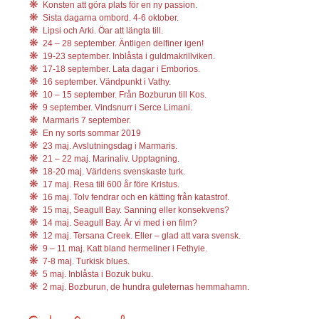
Konsten att göra plats för en ny passion.
Sista dagarna ombord. 4-6 oktober.
Lipsi och Arki. Öar att längta till.
24 – 28 september. Äntligen delfiner igen!
19-23 september. Inblåsta i guldmakrillviken.
17-18 september. Lata dagar i Emborios.
16 september. Vändpunkt i Vathy.
10 – 15 september. Från Bozburun till Kos.
9 september. Vindsnurr i Serce Limani.
Marmaris 7 september.
En ny sorts sommar 2019
23 maj. Avslutningsdag i Marmaris.
21 – 22 maj. Marinaliv. Upptagning.
18-20 maj. Världens svenskaste turk.
17 maj. Resa till 600 år före Kristus.
16 maj. Tolv fendrar och en kätting från katastrof.
15 maj, Seagull Bay. Sanning eller konsekvens?
14 maj. Seagull Bay. Är vi med i en film?
12 maj. Tersana Creek. Eller – glad att vara svensk.
9 – 11 maj. Katt bland hermeliner i Fethyie.
7-8 maj. Turkisk blues.
5 maj. Inblåsta i Bozuk buku.
2 maj. Bozburun, de hundra guleternas hemmahamn.