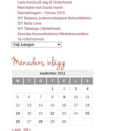
Lady Annila på väg till Söderhavet
Med Adele mot Svarta Havet
Naimabloggen – Donau 2015
S/Y Balance, jordenruntseglare BohusMalmön
S/Y Bella Luna
S/Y Tabaluga i Medelhavet
Svenska Kryssarklubbens Medelhavssektion
Ta rodret kvinna!
Vilka
inlägg
söks?
september 2011
M
T
O
T
F
L
S
1
2
3
4
5
6
7
8
9
10
11
12
13
14
15
16
17
18
19
20
21
22
23
24
25
26
27
28
29
30
« aug
okt »