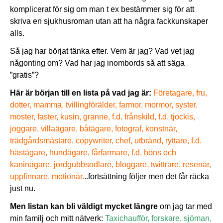
komplicerat för sig om man t ex bestämmer sig för att
skriva en sjukhusroman utan att ha några fackkunskaper
alls.
Så jag har börjat tänka efter. Vem är jag? Vad vet jag
någonting om? Vad har jag inombords så att säga
”gratis”?
Här är början till en lista på vad jag är:
Företagare, fru,
dotter, mamma, tvillingförälder, farmor, mormor, syster,
moster, faster, kusin, granne, f.d. frånskild, f.d. tjockis,
joggare, villaägare, båtägare, fotograf, konstnär,
trädgårdsmästare, copywriter, chef, utbränd, ryttare, f.d.
hästägare, hundägare, fårfarmare, f.d. höns och
kaninägare, jordgubbsodlare, bloggare, twittrare, resenär,
uppfinnare, motionär.
..fortsättning följer men det får räcka
just nu.
Men listan kan bli väldigt mycket längre
om jag tar med
min familj och mitt nätverk:
Taxichaufför, forskare, sjöman,