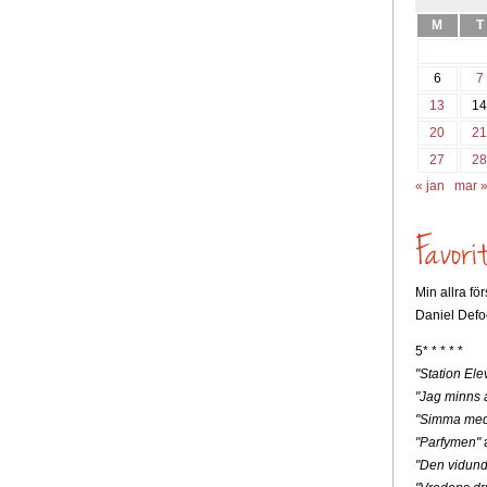
M
T
6
7
13
1
20
2
27
2
« jan
mar 
Min allra fö
Daniel Defo
5* * * * *
"Station Ele
"Jag minns a
"Simma med
"Parfymen"
a
"Den vidunde