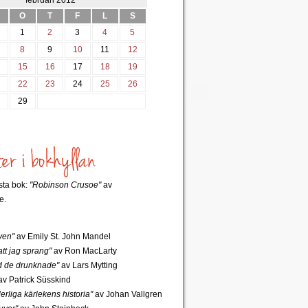
februari 2012
O
T
F
L
S
1
2
3
4
5
8
9
10
11
12
4
15
16
17
18
19
1
22
23
24
25
26
8
29
»
rsta bok:
"Robinson Crusoe"
av
e.
ven"
av Emily St. John Mandel
tt jag sprang"
av Ron MacLarty
 de drunknade"
av Lars Mytting
v Patrick Süsskind
rliga kärlekens historia"
av Johan Vallgren