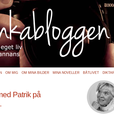
N
OM MIG
OM MINA BILDER
MINA NOVELLER
BÅTLIVET
DIKTA
ed Patrik på
.