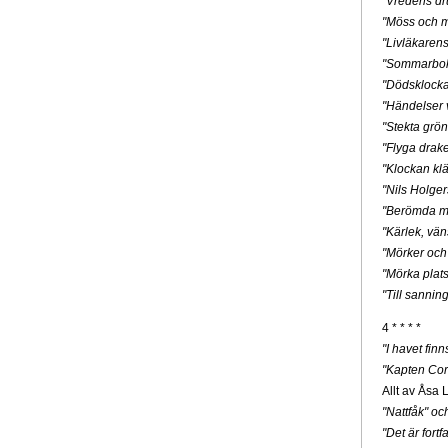
"Vredens dr
"Möss och m
"Livläkaren
"Sommarbo
"Dödsklock
"Händelser v
"Stekta grön
"Flyga drak
"Klockan klä
"Nils Holge
"Berömda mä
"Kärlek, vän
"Mörker och
"Mörka plats
"Till sannin
4 * * * *
"I havet fin
"Kapten Cor
Allt av Åsa 
"Nattfåk" o
"Det är for