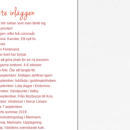
 blir sällan som man tänkt sig.
 provtur!
en, efter två coronaår.
na. Kanske. Ett nytt liv.
vet.
av Ferdinand.
 livet har börjat.
att göra plats för en ny passion.
garna ombord. 4-6 oktober.
 Arki. Öar att längta till.
september. Äntligen delfiner igen!
ptember. Inblåsta i guldmakrillviken.
ptember. Lata dagar i Emborios.
mber. Vändpunkt i Vathy.
september. Från Bozburun till Kos.
ber. Vindsnurr i Serce Limani.
s 7 september.
orts sommar 2019
Avslutningsdag i Marmaris.
maj. Marinaliv. Upptagning.
j. Världens svenskaste turk.