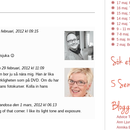
17 maj. R
16 maj. 
15 maj, 
14 maj. 
12 maj. 
9 – 11 m
ebruari, 2012 kl 09:15
7-8 maj.
5 maj. I
2 maj. 
dsjuka 😉
29 februari, 2012 kl 11:09
an bor ju så nära mig. Han är lika
erkligheten som på DVD. Om du har
ans fotokurser. Kolla in hans
nandosa den 1 mars, 2012 kl 06:13
of that corner. I like its light tone and exposure.
Advice T
Ann Ljun
Annika E