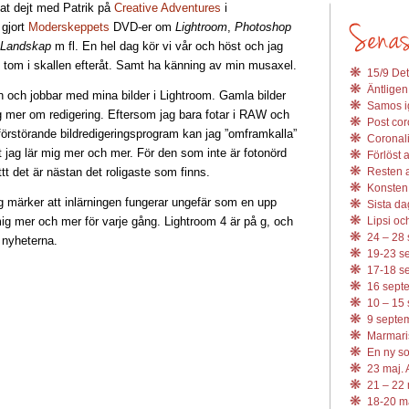
vat dejt med Patrik på
Creative Adventures
i
 gjort
Moderskeppets
DVD-er om
Lightroom
,
Photoshop
 Landskap
m fl. En hel dag kör vi vår och höst och jag
, tom i skallen efteråt. Samt ha känning av min musaxel.
15/9 Det
Äntligen
rn och jobbar med mina bilder i Lightroom. Gamla bilder
Samos ig
ig mer om redigering. Eftersom jag bara fotar i RAW och
Post coro
förstörande bildredigeringsprogram kan jag ”omframkalla”
Coronali
t jag lär mig mer och mer. För den som inte är fotonörd
Förlöst 
ttt det är nästan det roligaste som finns.
Resten av
Konsten 
g märker att inlärningen fungerar ungefär som en upp
Sista da
ig mer och mer för varje gång. Lightroom 4 är på g, och
Lipsi och
24 – 28 
 nyheterna.
19-23 se
17-18 se
16 septe
10 – 15 
9 septem
Marmari
En ny s
23 maj. 
21 – 22 
18-20 ma