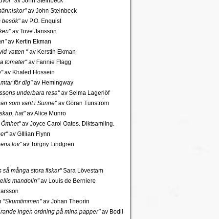
uvor"
av John Steinbeck
änniskor"
av John Steinbeck
s besök"
av P.O. Enquist
ken"
av Tove Jansson
an"
av Kertin Ekman
id vatten "
av Kerstin Ekman
a tomater"
av Fannie Flagg
e"
av Khaled Hossein
mtar för dig"
av Hemingway
rssons underbara resa"
av Selma Lagerlöf
n som varit i Sunne"
av Göran Tunström
skap, hat"
av Alice Munro
 Ömhet"
av Joyce Carol Oates. Diktsamling.
er"
av GIllian Flynn
gens lov"
av Torgny Lindgren
ns så många stora fiskar"
Sara Lövestam
ellis mandolin"
av Louis de Berniere
Larsson
ch "Skumtimmen"
av Johan Theorin
tfarande ingen ordning på mina papper"
av Bodil