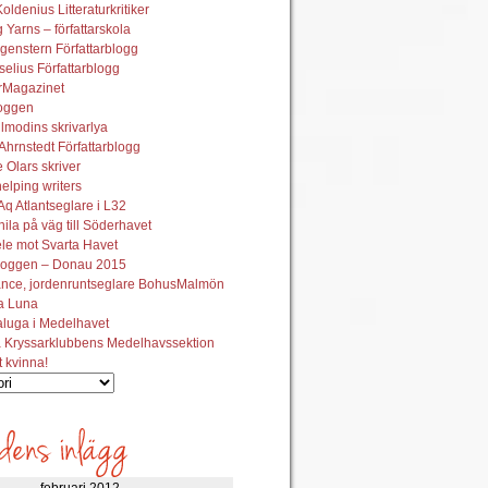
oldenius Litteraturkritiker
 Yarns – författarskola
genstern Författarblogg
elius Författarblogg
urMagazinet
oggen
lmodins skrivarlya
hrnstedt Författarblogg
Olars skriver
helping writers
q Atlantseglare i L32
ila på väg till Söderhavet
le mot Svarta Havet
oggen – Donau 2015
ance, jordenruntseglare BohusMalmön
la Luna
aluga i Medelhavet
 Kryssarklubbens Medelhavssektion
t kvinna!