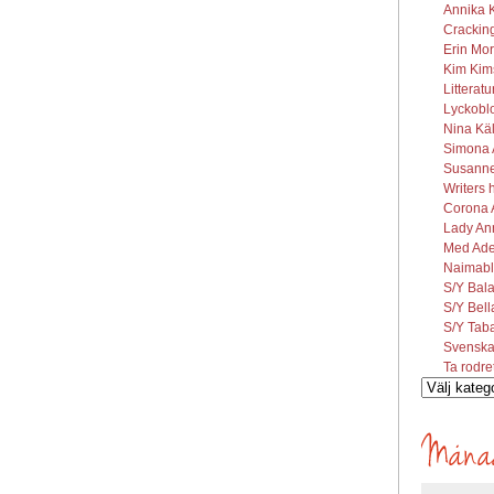
Annika K
Cracking
Erin Mor
Kim Kims
Litterat
Lyckobl
Nina Käl
Simona A
Susanne 
Writers 
Corona A
Lady Ann
Med Ade
Naimabl
S/Y Bal
S/Y Bel
S/Y Tab
Svenska
Ta rodre
Vilka
inlägg
söks?