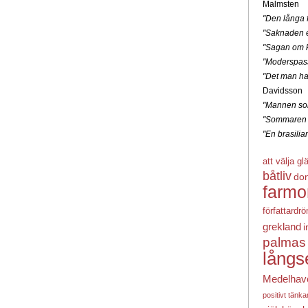
Malmsten
"Den långa f
"Saknaden e
"Sagan om k
"Moderspas
"Det man ha
Davidsson
"Mannen som
"Sommaren 
"En brasili
att välja gl
båtliv
do
farmo
författardr
grekland
i
palmas
långs
Medelhav
positivt tänk