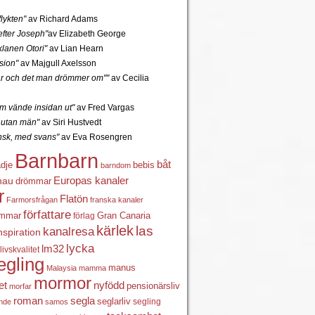
lykten"
av Richard Adams
fter Joseph"
av Elizabeth George
lanen Otori"
av Lian Hearn
sion"
av Majgull Axelsson
r och det man drömmer om""
av Cecilia
 vände insidan ut"
av Fred Vargas
utan män"
av Siri Hustvedt
ansk, med svans"
av Eva Rosengren
Barnbarn
båt
ädje
bebis
barndom
Europas kanaler
nau
drömmar
r
Flatön
Farmorsfrågan
franska kanaler
författare
ömmar
förlag
Gran Canaria
kärlek
las
kanalresa
nspiration
lycka
lm32
livskvalitet
egling
manus
Malaysia
mamma
mormor
nyfödd
et
pensionärsliv
morfar
roman
segla
seglarliv
segling
ande
samos