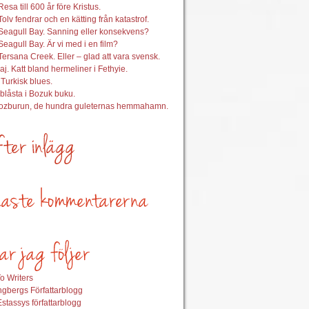
esa till 600 år före Kristus.
Tolv fendrar och en kätting från katastrof.
Seagull Bay. Sanning eller konsekvens?
Seagull Bay. Är vi med i en film?
Tersana Creek. Eller – glad att vara svensk.
aj. Katt bland hermeliner i Fethyie.
 Turkisk blues.
nblåsta i Bozuk buku.
Bozburun, de hundra guleternas hemmahamn.
o Writers
gbergs Författarblogg
stassys författarblogg