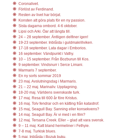
Coronalivet.
Förlöst av Ferdinand.
Resten av livet har börjat.
Konsten att göra plats för en ny passion.
Sista dagarna ombord. 4-6 oktober.
Lipsi och Arki. Öar att längta till.
24 – 28 september. Äntligen delfiner igen!
19-23 september. Inblåsta i guldmakrillviken.
17-18 september. Lata dagar i Emborios.
16 september. Vändpunkt i Vathy.
10 – 15 september. Från Bozburun till Kos.
9 september. Vindsnurr i Serce Limani.
Marmaris 7 september.
En ny sorts sommar 2019
23 maj. Avslutningsdag i Marmaris.
21 – 22 maj. Marinaliv. Upptagning.
18-20 maj. Världens svenskaste turk.
17 maj. Resa till 600 år före Kristus.
16 maj. Tolv fendrar och en kätting från katastrof.
15 maj, Seagull Bay. Sanning eller konsekvens?
14 maj. Seagull Bay. Är vi med i en film?
12 maj. Tersana Creek. Eller – glad att vara svensk.
9 – 11 maj. Katt bland hermeliner i Fethyie.
7-8 maj. Turkisk blues.
5 maj. Inblåsta i Bozuk buku.