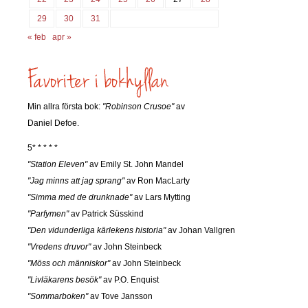
29
30
31
« feb
apr »
Min allra första bok:
"Robinson Crusoe"
av
Daniel Defoe.
5* * * * *
"Station Eleven"
av Emily St. John Mandel
"Jag minns att jag sprang"
av Ron MacLarty
"Simma med de drunknade"
av Lars Mytting
"Parfymen"
av Patrick Süsskind
"Den vidunderliga kärlekens historia"
av Johan Vallgren
"Vredens druvor"
av John Steinbeck
"Möss och människor"
av John Steinbeck
"Livläkarens besök"
av P.O. Enquist
"Sommarboken"
av Tove Jansson