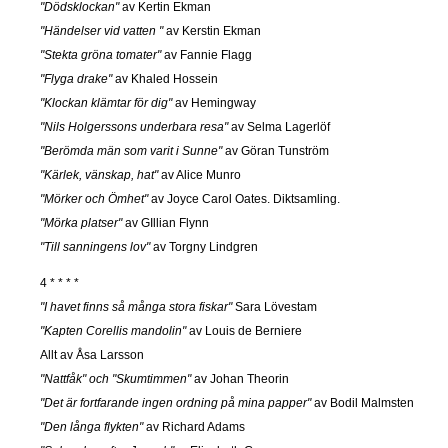
"Dödsklockan"
av Kertin Ekman
"Händelser vid vatten "
av Kerstin Ekman
"Stekta gröna tomater"
av Fannie Flagg
"Flyga drake"
av Khaled Hossein
"Klockan klämtar för dig"
av Hemingway
"Nils Holgerssons underbara resa"
av Selma Lagerlöf
"Berömda män som varit i Sunne"
av Göran Tunström
"Kärlek, vänskap, hat"
av Alice Munro
"Mörker och Ömhet"
av Joyce Carol Oates. Diktsamling.
"Mörka platser"
av GIllian Flynn
"Till sanningens lov"
av Torgny Lindgren
4 * * * *
"I havet finns så många stora fiskar"
Sara Lövestam
"Kapten Corellis mandolin"
av Louis de Berniere
Allt av Åsa Larsson
"Nattfåk" och "Skumtimmen"
av Johan Theorin
"Det är fortfarande ingen ordning på mina papper"
av Bodil Malmsten
"Den långa flykten"
av Richard Adams