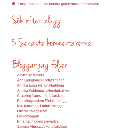
2 maj. Bozburun, de hundra guleternas hemmahamn.
Advice To Writers
Ann Ljungbergs Författarblogg
Annika Estassys författarblogg
Annika Koldenius Litteraturkritiker
Cracking Yarns – författarskola
Erin Morgenstern Författarblogg
Kim Kimselius Författarblogg
LitteraturMagazinet
Lyckobloggen
Nina Källmodins skrivarlya
Simona Ahrnstedt Författarblogg