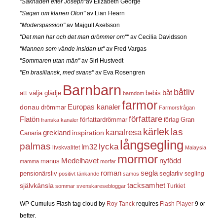
"Saknaden efter Joseph"
av Elizabeth George
"Sagan om klanen Otori"
av Lian Hearn
"Moderspassion"
av Majgull Axelsson
"Det man har och det man drömmer om""
av Cecilia Davidsson
"Mannen som vände insidan ut"
av Fred Vargas
"Sommaren utan män"
av Siri Hustvedt
"En brasiliansk, med svans"
av Eva Rosengren
Barnbarn
båtliv
båt
att välja glädje
bebis
barndom
farmor
Europas kanaler
donau
drömmar
Farmorsfrågan
författare
Flatön
författardrömmar
förlag
Gran
franska kanaler
kärlek
las
kanalresa
grekland
inspiration
Canaria
långsegling
palmas
lycka
lm32
livskvalitet
Malaysia
mormor
nyfödd
Medelhavet
manus
mamma
morfar
roman
segla
pensionärsliv
seglarliv
segling
positivt tänkande
samos
självkänsla
tacksamhet
Turkiet
sommar
svenskaresebloggar
WP Cumulus Flash tag cloud by
Roy Tanck
requires
Flash Player
9 or
better.