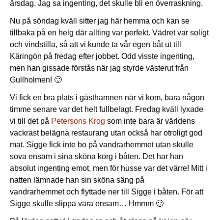
årsdag. Jag sa ingenting, det skulle bli en överraskning.
Nu på söndag kväll sitter jag här hemma och kan se
tillbaka på en helg där allting var perfekt. Vädret var soligt
och vindstilla, så att vi kunde ta vår egen båt ut till
Käringön på fredag efter jobbet. Odd visste ingenting,
men han gissade förstås när jag styrde västerut från
Gullholmen! 🙂
Vi fick en bra plats i gästhamnen när vi kom, bara någon
timme senare var det helt fullbelagt. Fredag kväll lyxade
vi till det på
Petersons Krog
som inte bara är världens
vackrast belägna restaurang utan också har otroligt god
mat. Sigge fick inte bo på vandrarhemmet utan skulle
sova ensam i sina sköna korg i båten. Det har han
absolut ingenting emot, men för husse var det värre! Mitt i
natten lämnade han sin sköna säng på
vandrarhemmet och flyttade ner till Sigge i båten. För att
Sigge skulle slippa vara ensam… Hmmm 🙂