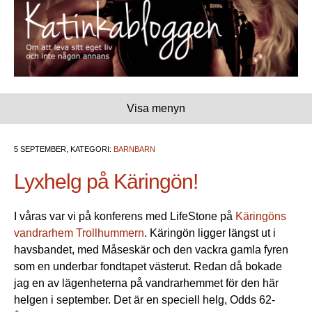
Visa menyn
5 SEPTEMBER, KATEGORI:
BARNBARN
Lyxhelg på Käringön!
I våras var vi på konferens med LifeStone på
Käringöns
vandrarhem Trollhummern
. Käringön ligger längst ut i
havsbandet, med Måseskär och den vackra gamla fyren
som en underbar fondtapet västerut. Redan då bokade
jag en av lägenheterna på vandrarhemmet för den här
helgen i september. Det är en speciell helg, Odds 62-