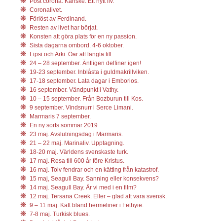
Post corona. Kanske. Ett nytt liv.
Coronalivet.
Förlöst av Ferdinand.
Resten av livet har börjat.
Konsten att göra plats för en ny passion.
Sista dagarna ombord. 4-6 oktober.
Lipsi och Arki. Öar att längta till.
24 – 28 september. Äntligen delfiner igen!
19-23 september. Inblåsta i guldmakrillviken.
17-18 september. Lata dagar i Emborios.
16 september. Vändpunkt i Vathy.
10 – 15 september. Från Bozburun till Kos.
9 september. Vindsnurr i Serce Limani.
Marmaris 7 september.
En ny sorts sommar 2019
23 maj. Avslutningsdag i Marmaris.
21 – 22 maj. Marinaliv. Upptagning.
18-20 maj. Världens svenskaste turk.
17 maj. Resa till 600 år före Kristus.
16 maj. Tolv fendrar och en kätting från katastrof.
15 maj, Seagull Bay. Sanning eller konsekvens?
14 maj. Seagull Bay. Är vi med i en film?
12 maj. Tersana Creek. Eller – glad att vara svensk.
9 – 11 maj. Katt bland hermeliner i Fethyie.
7-8 maj. Turkisk blues.