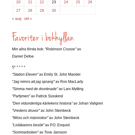
20
21
22
23
24
25
26
27
28
29
30
« aug
okt »
Min allra första bok:
"Robinson Crusoe"
av
Daniel Defoe.
5* * * * *
"Station Eleven"
av Emily St. John Mandel
"Jag minns att jag sprang"
av Ron MacLarty
"Simma med de drunknade"
av Lars Mytting
"Parfymen"
av Patrick Süsskind
"Den vidunderliga kärlekens historia"
av Johan Vallgren
"Vredens druvor"
av John Steinbeck
"Möss och människor"
av John Steinbeck
"Livläkarens besök"
av P.O. Enquist
"Sommarboken"
av Tove Jansson