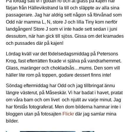
På lördag satt vi i godan ro och åt glass på kajen när
färjan från Hällevikstrand la till och släppte av alla sina
passagerare. Jag har aldrig sett någon så förvånad som
Odd när mamma L, N, store J och lilla Tiny kom nerför
landgången! Store J som vi inte hade sett sedan i juni
dessutom, när han gick till sjöss. Gissa om det kramades
och pussades där på kajen!
Lördag kväll var det födelsedagsmiddag på Petersons
Krog, fast efterrätten fixade vi själva på vandrarhemmet.
Glass, maränger och chokladsås…mums. Den som vill
häller lite rom på toppen, godare dessert finns inte!
Söndag eftermiddag har Odd och jag tillbringat ännu
längre västerut, på Måseskär. Vi har badat i havet, pratat
om våra barn och om livet och njutit av varje minut. Jag
har förstås fotograferat. Men dom bilderna hamnar inte i
bloggen utan på fotosajten
Flickr
där jag samlar mina
bilder.