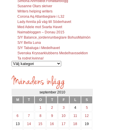
Simona Ahrnstedt Författarblogg
Susanne Olars skriver
Writers helping writers
Corona Aq Atlantseglare i L32
Lady Annila på väg till Söderhavet
Med Adele mot Svarta Havet
Naimabloggen – Donau 2015
S/Y Balance, jordenruntseglare BohusMalmön
S/Y Bella Luna
S/Y Tabaluga i Medelhavet
Svenska Kryssarklubbens Medelhavssektion
Ta rodret kvinna!
Vilka
inlägg
söks?
september 2010
M
T
O
T
F
L
S
1
2
3
4
5
6
7
8
9
10
11
12
13
14
15
16
17
18
19