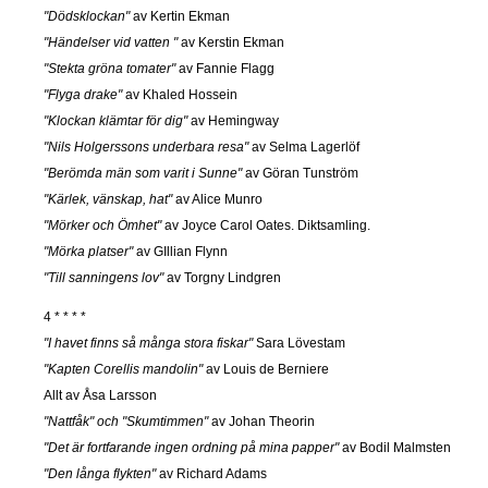
"Dödsklockan"
av Kertin Ekman
"Händelser vid vatten "
av Kerstin Ekman
"Stekta gröna tomater"
av Fannie Flagg
"Flyga drake"
av Khaled Hossein
"Klockan klämtar för dig"
av Hemingway
"Nils Holgerssons underbara resa"
av Selma Lagerlöf
"Berömda män som varit i Sunne"
av Göran Tunström
"Kärlek, vänskap, hat"
av Alice Munro
"Mörker och Ömhet"
av Joyce Carol Oates. Diktsamling.
"Mörka platser"
av GIllian Flynn
"Till sanningens lov"
av Torgny Lindgren
4 * * * *
"I havet finns så många stora fiskar"
Sara Lövestam
"Kapten Corellis mandolin"
av Louis de Berniere
Allt av Åsa Larsson
"Nattfåk" och "Skumtimmen"
av Johan Theorin
"Det är fortfarande ingen ordning på mina papper"
av Bodil Malmsten
"Den långa flykten"
av Richard Adams