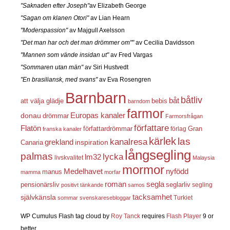
"Saknaden efter Joseph"
av Elizabeth George
"Sagan om klanen Otori"
av Lian Hearn
"Moderspassion"
av Majgull Axelsson
"Det man har och det man drömmer om""
av Cecilia Davidsson
"Mannen som vände insidan ut"
av Fred Vargas
"Sommaren utan män"
av Siri Hustvedt
"En brasiliansk, med svans"
av Eva Rosengren
Barnbarn
båtliv
båt
att välja glädje
bebis
barndom
farmor
Europas kanaler
donau
drömmar
Farmorsfrågan
författare
Flatön
författardrömmar
förlag
Gran
franska kanaler
kärlek
las
kanalresa
grekland
inspiration
Canaria
långsegling
palmas
lycka
lm32
livskvalitet
Malaysia
mormor
nyfödd
Medelhavet
manus
mamma
morfar
roman
segla
pensionärsliv
seglarliv
segling
positivt tänkande
samos
självkänsla
tacksamhet
Turkiet
sommar
svenskaresebloggar
WP Cumulus Flash tag cloud by
Roy Tanck
requires
Flash Player
9 or
better.