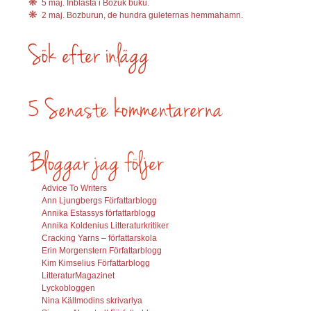
5 maj. Inblåsta i Bozuk buku.
2 maj. Bozburun, de hundra guleternas hemmahamn.
Advice To Writers
Ann Ljungbergs Författarblogg
Annika Estassys författarblogg
Annika Koldenius Litteraturkritiker
Cracking Yarns – författarskola
Erin Morgenstern Författarblogg
Kim Kimselius Författarblogg
LitteraturMagazinet
Lyckobloggen
Nina Källmodins skrivarlya