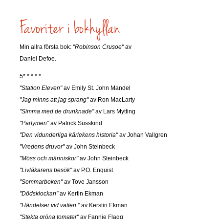
Min allra första bok:
"Robinson Crusoe"
av
Daniel Defoe.
5* * * * *
"Station Eleven"
av Emily St. John Mandel
"Jag minns att jag sprang"
av Ron MacLarty
"Simma med de drunknade"
av Lars Mytting
"Parfymen"
av Patrick Süsskind
"Den vidunderliga kärlekens historia"
av Johan Vallgren
"Vredens druvor"
av John Steinbeck
"Möss och människor"
av John Steinbeck
"Livläkarens besök"
av P.O. Enquist
"Sommarboken"
av Tove Jansson
"Dödsklockan"
av Kertin Ekman
"Händelser vid vatten "
av Kerstin Ekman
"Stekta gröna tomater"
av Fannie Flagg