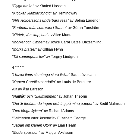
"Flyga drake"
av Khaled Hossein
"Klockan klämtar för dig"
av Hemingway
"Nils Holgerssons underbara resa"
av Selma Lagerlöf
"Berömda män som varit i Sunne"
av Göran Tunström
"Kärlek, vänskap, hat"
av Alice Munro
"Mörker och Ömhet"
av Joyce Carol Oates. Diktsamling.
"Mörka platser"
av GIllian Flynn
"Till sanningens lov"
av Torgny Lindgren
4 * * * *
"I havet finns så många stora fiskar"
Sara Lövestam
"Kapten Corellis mandolin"
av Louis de Berniere
Allt av Åsa Larsson
"Nattfåk" och "Skumtimmen"
av Johan Theorin
"Det är fortfarande ingen ordning på mina papper"
av Bodil Malmsten
"Den långa flykten"
av Richard Adams
"Saknaden efter Joseph"
av Elizabeth George
"Sagan om klanen Otori"
av Lian Hearn
"Moderspassion"
av Majgull Axelsson