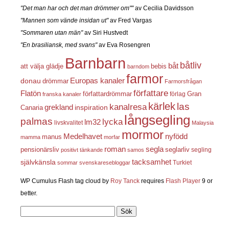
"Det man har och det man drömmer om""
av Cecilia Davidsson
"Mannen som vände insidan ut"
av Fred Vargas
"Sommaren utan män"
av Siri Hustvedt
"En brasiliansk, med svans"
av Eva Rosengren
Barnbarn
båtliv
båt
att välja glädje
bebis
barndom
farmor
Europas kanaler
donau
drömmar
Farmorsfrågan
författare
Flatön
författardrömmar
förlag
Gran
franska kanaler
kärlek
las
kanalresa
grekland
inspiration
Canaria
långsegling
palmas
lycka
lm32
livskvalitet
Malaysia
mormor
nyfödd
Medelhavet
manus
mamma
morfar
roman
segla
pensionärsliv
seglarliv
segling
positivt tänkande
samos
självkänsla
tacksamhet
Turkiet
sommar
svenskaresebloggar
WP Cumulus Flash tag cloud by
Roy Tanck
requires
Flash Player
9 or
better.
Sök
efter: