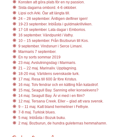
Konsten att göra plats för en ny passion.
Sista dagarna ombord. 4-6 oktober.
Lipsi och Arki. Öar att längta till.
24 – 28 september. Äntligen delfiner igen!
19-23 september. Inblåsta i guldmakrillviken.
17-18 september. Lata dagar i Emborios.
16 september. Vändpunkt i Vathy.
10 – 15 september. Från Bozburun till Kos.
9 september. Vindsnurr i Serce Limani.
Marmaris 7 september.
En ny sorts sommar 2019
23 maj. Avslutningsdag i Marmaris.
21 – 22 maj. Marinaliv. Upptagning.
18-20 maj. Världens svenskaste turk.
17 maj. Resa till 600 år före Kristus.
16 maj. Tolv fendrar och en kätting från katastrof.
15 maj, Seagull Bay. Sanning eller konsekvens?
14 maj. Seagull Bay. Är vi med i en film?
12 maj. Tersana Creek. Eller – glad att vara svensk.
9 – 11 maj. Katt bland hermeliner i Fethyie.
7-8 maj. Turkisk blues.
5 maj. Inblåsta i Bozuk buku.
2 maj. Bozburun, de hundra guleternas hemmahamn.