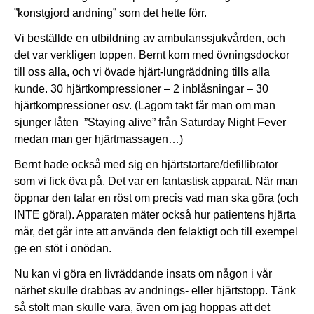
”konstgjord andning” som det hette förr.
Vi beställde en utbildning av ambulanssjukvården, och
det var verkligen toppen. Bernt kom med övningsdockor
till oss alla, och vi övade hjärt-lungräddning tills alla
kunde. 30 hjärtkompressioner – 2 inblåsningar – 30
hjärtkompressioner osv. (Lagom takt får man om man
sjunger låten ”Staying alive” från Saturday Night Fever
medan man ger hjärtmassagen…)
Bernt hade också med sig en hjärtstartare/defillibrator
som vi fick öva på. Det var en fantastisk apparat. När man
öppnar den talar en röst om precis vad man ska göra (och
INTE göra!). Apparaten mäter också hur patientens hjärta
mår, det går inte att använda den felaktigt och till exempel
ge en stöt i onödan.
Nu kan vi göra en livräddande insats om någon i vår
närhet skulle drabbas av andnings- eller hjärtstopp. Tänk
så stolt man skulle vara, även om jag hoppas att det