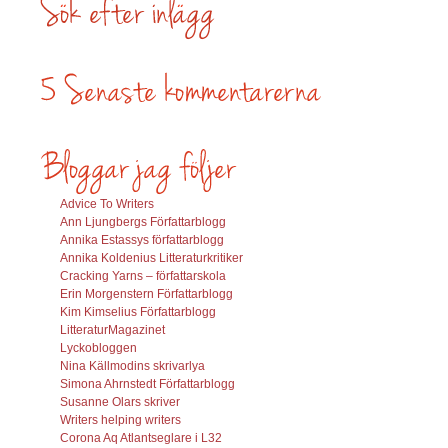
Advice To Writers
Ann Ljungbergs Författarblogg
Annika Estassys författarblogg
Annika Koldenius Litteraturkritiker
Cracking Yarns – författarskola
Erin Morgenstern Författarblogg
Kim Kimselius Författarblogg
LitteraturMagazinet
Lyckobloggen
Nina Källmodins skrivarlya
Simona Ahrnstedt Författarblogg
Susanne Olars skriver
Writers helping writers
Corona Aq Atlantseglare i L32