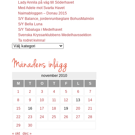
Lady Annila på väg till Söderhavet
Med Adele mot Svarta Havet
Naimabloggen – Donau 2015
S/Y Balance, jordenruntseglare BohusMalmön
S/Y Bella Luna
S/Y Tabaluga i Medelhavet
Svenska Kryssarklubbens Medelhavssektion
Ta rodret kvinna!
Vilka
inlägg
söks?
november 2010
M
T
O
T
F
L
S
1
2
3
4
5
6
7
8
9
10
11
12
13
14
15
16
17
18
19
20
21
22
23
24
25
26
27
28
29
30
« okt
dec »