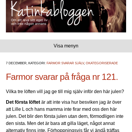
Visa menyn
7 DECEMBER, KATEGORI:
FARMOR SVARAR SJÄLV
,
OKATEGORISERADE
Farmor svarar på fråga nr 121.
Vilka tre löften vill jag ge till mig själv inför den här julen?
Det första löftet
är att inte visa hur besviken jag är över
att Lille L och hans mamma inte firar med oss den här
julen. Det blir den första julen utan dem, förmodligen inte
den sista. Men det är bara att gilla läget, något annat
alternativ finns inte. Förhoppningsvis får vi ändå träffas