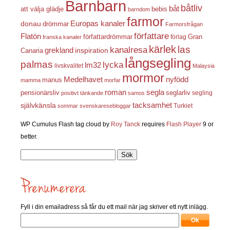
Barnbarn
båtliv
båt
att välja glädje
bebis
barndom
farmor
Europas kanaler
donau
drömmar
Farmorsfrågan
författare
Flatön
författardrömmar
förlag
Gran
franska kanaler
kärlek
las
kanalresa
grekland
inspiration
Canaria
långsegling
palmas
lycka
lm32
livskvalitet
Malaysia
mormor
nyfödd
Medelhavet
manus
mamma
morfar
roman
segla
pensionärsliv
seglarliv
segling
positivt tänkande
samos
självkänsla
tacksamhet
Turkiet
sommar
svenskaresebloggar
WP Cumulus Flash tag cloud by
Roy Tanck
requires
Flash Player
9 or
better.
Sök
efter:
Fyll i din emailadress så får du ett mail när jag skriver ett nytt inlägg.