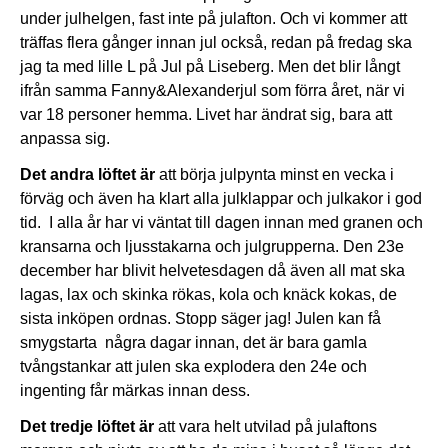
under julhelgen, fast inte på julafton. Och vi kommer att
träffas flera gånger innan jul också, redan på fredag ska
jag ta med lille L på Jul på Liseberg. Men det blir långt
ifrån samma Fanny&Alexanderjul som förra året, när vi
var 18 personer hemma. Livet har ändrat sig, bara att
anpassa sig.
Det andra löftet är
att börja julpynta minst en vecka i
förväg och även ha klart alla julklappar och julkakor i god
tid. I alla år har vi väntat till dagen innan med granen och
kransarna och ljusstakarna och julgrupperna. Den 23e
december har blivit helvetesdagen då även all mat ska
lagas, lax och skinka rökas, kola och knäck kokas, de
sista inköpen ordnas. Stopp säger jag! Julen kan få
smygstarta några dagar innan, det är bara gamla
tvångstankar att julen ska explodera den 24e och
ingenting får märkas innan dess.
Det tredje löftet är
att vara helt utvilad på julaftons