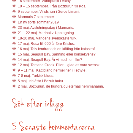
16 september. Vändpunkt i Vathy.
10 – 15 september. Från Bozburun till Kos.
9 september. Vindsnurr i Serce Limani.
Marmaris 7 september.
En ny sorts sommar 2019
23 maj. Avslutningsdag i Marmaris.
21 – 22 maj. Marinaliv. Upptagning.
18-20 maj. Världens svenskaste turk.
17 maj. Resa till 600 år före Kristus.
16 maj. Tolv fendrar och en kätting från katastrof.
15 maj, Seagull Bay. Sanning eller konsekvens?
14 maj. Seagull Bay. Är vi med i en film?
12 maj. Tersana Creek. Eller – glad att vara svensk.
9 – 11 maj. Katt bland hermeliner i Fethyie.
7-8 maj. Turkisk blues.
5 maj. Inblåsta i Bozuk buku.
2 maj. Bozburun, de hundra guleternas hemmahamn.