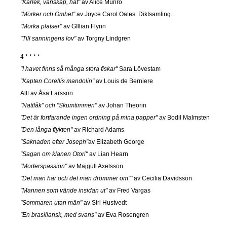
"Kärlek, vänskap, hat"
av Alice Munro
"Mörker och Ömhet"
av Joyce Carol Oates. Diktsamling.
"Mörka platser"
av GIllian Flynn
"Till sanningens lov"
av Torgny Lindgren
4 * * * *
"I havet finns så många stora fiskar"
Sara Lövestam
"Kapten Corellis mandolin"
av Louis de Berniere
Allt av Åsa Larsson
"Nattfåk" och "Skumtimmen"
av Johan Theorin
"Det är fortfarande ingen ordning på mina papper"
av Bodil Malmsten
"Den långa flykten"
av Richard Adams
"Saknaden efter Joseph"
av Elizabeth George
"Sagan om klanen Otori"
av Lian Hearn
"Moderspassion"
av Majgull Axelsson
"Det man har och det man drömmer om""
av Cecilia Davidsson
"Mannen som vände insidan ut"
av Fred Vargas
"Sommaren utan män"
av Siri Hustvedt
"En brasiliansk, med svans"
av Eva Rosengren