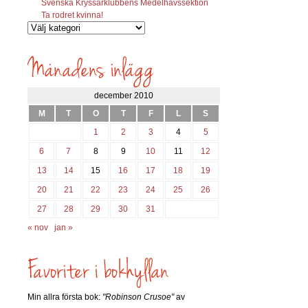
Svenska Kryssarklubbens Medelhavssektion
Ta rodret kvinna!
Vilka
inlägg
söks?
december 2010
M
T
O
T
F
L
S
1
2
3
4
5
6
7
8
9
10
11
12
13
14
15
16
17
18
19
20
21
22
23
24
25
26
27
28
29
30
31
« nov
jan »
Min allra första bok:
"Robinson Crusoe"
av