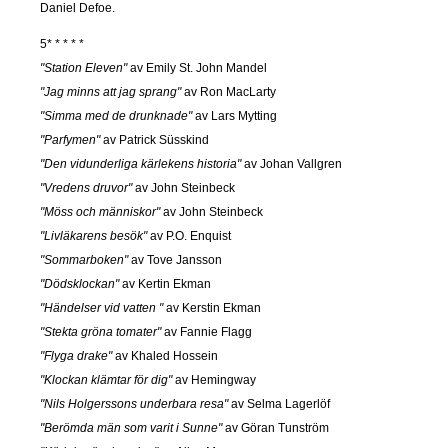
Daniel Defoe.
5* * * * *
"Station Eleven"
av Emily St. John Mandel
"Jag minns att jag sprang"
av Ron MacLarty
"Simma med de drunknade"
av Lars Mytting
"Parfymen"
av Patrick Süsskind
"Den vidunderliga kärlekens historia"
av Johan Vallgren
"Vredens druvor"
av John Steinbeck
"Möss och människor"
av John Steinbeck
"Livläkarens besök"
av P.O. Enquist
"Sommarboken"
av Tove Jansson
"Dödsklockan"
av Kertin Ekman
"Händelser vid vatten "
av Kerstin Ekman
"Stekta gröna tomater"
av Fannie Flagg
"Flyga drake"
av Khaled Hossein
"Klockan klämtar för dig"
av Hemingway
"Nils Holgerssons underbara resa"
av Selma Lagerlöf
"Berömda män som varit i Sunne"
av Göran Tunström