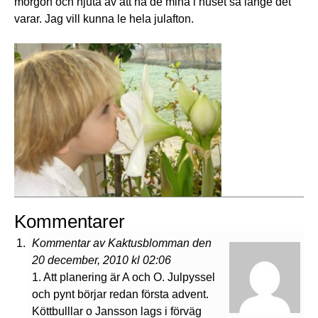
morgon och njuta av att ha de mina i huset så länge det
varar. Jag vill kunna le hela julafton.
Kommentarer
Kommentar av Kaktusblomman den
20 december, 2010 kl 02:06
1. Att planering är A och O. Julpyssel
och pynt börjar redan första advent.
Köttbulllar o Jansson lags i förväg