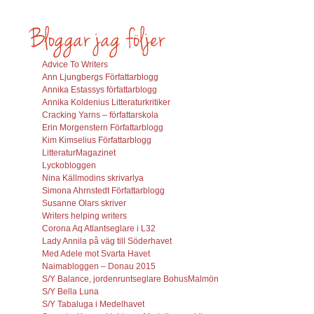
Advice To Writers
Ann Ljungbergs Författarblogg
Annika Estassys författarblogg
Annika Koldenius Litteraturkritiker
Cracking Yarns – författarskola
Erin Morgenstern Författarblogg
Kim Kimselius Författarblogg
LitteraturMagazinet
Lyckobloggen
Nina Källmodins skrivarlya
Simona Ahrnstedt Författarblogg
Susanne Olars skriver
Writers helping writers
Corona Aq Atlantseglare i L32
Lady Annila på väg till Söderhavet
Med Adele mot Svarta Havet
Naimabloggen – Donau 2015
S/Y Balance, jordenruntseglare BohusMalmön
S/Y Bella Luna
S/Y Tabaluga i Medelhavet