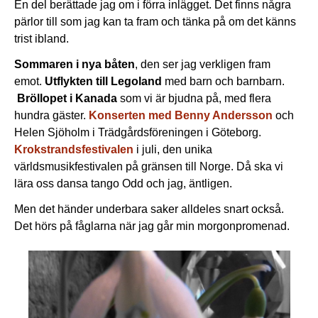
En del berättade jag om i förra inlägget. Det finns några
pärlor till som jag kan ta fram och tänka på om det känns
trist ibland.
Sommaren i nya båten
, den ser jag verkligen fram
emot.
Utflykten till Legoland
med barn och barnbarn.
Bröllopet i Kanada
som vi är bjudna på, med flera
hundra gäster.
Konserten med Benny Andersson
och
Helen Sjöholm i Trädgårdsföreningen i Göteborg.
Krokstrandsfestivalen
i juli, den unika
världsmusikfestivalen på gränsen till Norge. Då ska vi
lära oss dansa tango Odd och jag, äntligen.
Men det händer underbara saker alldeles snart också.
Det hörs på fåglarna när jag går min morgonpromenad.