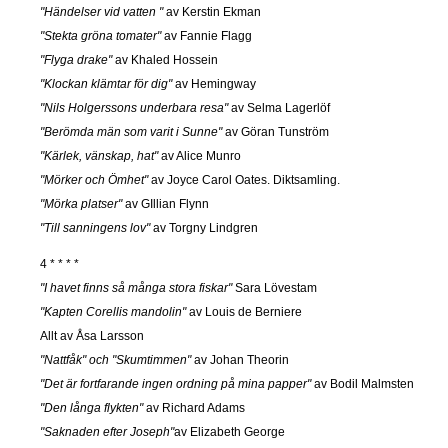
"Händelser vid vatten "
av Kerstin Ekman
"Stekta gröna tomater"
av Fannie Flagg
"Flyga drake"
av Khaled Hossein
"Klockan klämtar för dig"
av Hemingway
"Nils Holgerssons underbara resa"
av Selma Lagerlöf
"Berömda män som varit i Sunne"
av Göran Tunström
"Kärlek, vänskap, hat"
av Alice Munro
"Mörker och Ömhet"
av Joyce Carol Oates. Diktsamling.
"Mörka platser"
av GIllian Flynn
"Till sanningens lov"
av Torgny Lindgren
4 * * * *
"I havet finns så många stora fiskar"
Sara Lövestam
"Kapten Corellis mandolin"
av Louis de Berniere
Allt av Åsa Larsson
"Nattfåk" och "Skumtimmen"
av Johan Theorin
"Det är fortfarande ingen ordning på mina papper"
av Bodil Malmsten
"Den långa flykten"
av Richard Adams
"Saknaden efter Joseph"
av Elizabeth George