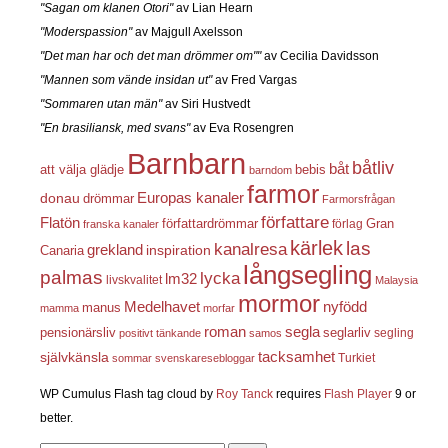
"Sagan om klanen Otori"
av Lian Hearn
"Moderspassion"
av Majgull Axelsson
"Det man har och det man drömmer om""
av Cecilia Davidsson
"Mannen som vände insidan ut"
av Fred Vargas
"Sommaren utan män"
av Siri Hustvedt
"En brasiliansk, med svans"
av Eva Rosengren
Barnbarn
båtliv
båt
att välja glädje
bebis
barndom
farmor
Europas kanaler
donau
drömmar
Farmorsfrågan
författare
Flatön
författardrömmar
förlag
Gran
franska kanaler
kärlek
las
kanalresa
grekland
inspiration
Canaria
långsegling
palmas
lycka
lm32
livskvalitet
Malaysia
mormor
nyfödd
Medelhavet
manus
mamma
morfar
roman
segla
pensionärsliv
seglarliv
segling
positivt tänkande
samos
självkänsla
tacksamhet
Turkiet
sommar
svenskaresebloggar
WP Cumulus Flash tag cloud by
Roy Tanck
requires
Flash Player
9 or
better.