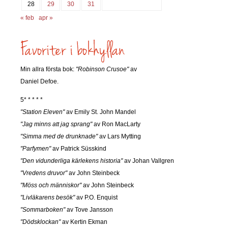
28
29
30
31
« feb
apr »
Min allra första bok:
"Robinson Crusoe"
av
Daniel Defoe.
5* * * * *
"Station Eleven"
av Emily St. John Mandel
"Jag minns att jag sprang"
av Ron MacLarty
"Simma med de drunknade"
av Lars Mytting
"Parfymen"
av Patrick Süsskind
"Den vidunderliga kärlekens historia"
av Johan Vallgren
"Vredens druvor"
av John Steinbeck
"Möss och människor"
av John Steinbeck
"Livläkarens besök"
av P.O. Enquist
"Sommarboken"
av Tove Jansson
"Dödsklockan"
av Kertin Ekman