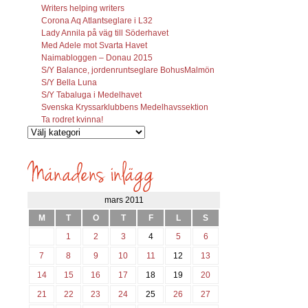
Writers helping writers
Corona Aq Atlantseglare i L32
Lady Annila på väg till Söderhavet
Med Adele mot Svarta Havet
Naimabloggen – Donau 2015
S/Y Balance, jordenruntseglare BohusMalmön
S/Y Bella Luna
S/Y Tabaluga i Medelhavet
Svenska Kryssarklubbens Medelhavssektion
Ta rodret kvinna!
Vilka
inlägg
söks?
mars 2011
M
T
O
T
F
L
S
1
2
3
4
5
6
7
8
9
10
11
12
13
14
15
16
17
18
19
20
21
22
23
24
25
26
27