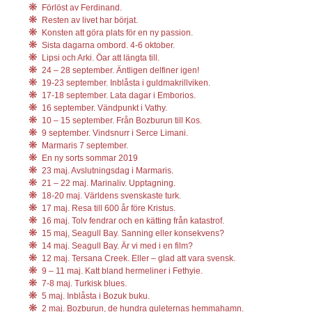
Förlöst av Ferdinand.
Resten av livet har börjat.
Konsten att göra plats för en ny passion.
Sista dagarna ombord. 4-6 oktober.
Lipsi och Arki. Öar att längta till.
24 – 28 september. Äntligen delfiner igen!
19-23 september. Inblåsta i guldmakrillviken.
17-18 september. Lata dagar i Emborios.
16 september. Vändpunkt i Vathy.
10 – 15 september. Från Bozburun till Kos.
9 september. Vindsnurr i Serce Limani.
Marmaris 7 september.
En ny sorts sommar 2019
23 maj. Avslutningsdag i Marmaris.
21 – 22 maj. Marinaliv. Upptagning.
18-20 maj. Världens svenskaste turk.
17 maj. Resa till 600 år före Kristus.
16 maj. Tolv fendrar och en kätting från katastrof.
15 maj, Seagull Bay. Sanning eller konsekvens?
14 maj. Seagull Bay. Är vi med i en film?
12 maj. Tersana Creek. Eller – glad att vara svensk.
9 – 11 maj. Katt bland hermeliner i Fethyie.
7-8 maj. Turkisk blues.
5 maj. Inblåsta i Bozuk buku.
2 maj. Bozburun, de hundra guleternas hemmahamn.