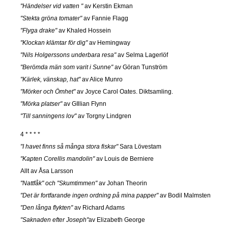
"Händelser vid vatten "
av Kerstin Ekman
"Stekta gröna tomater"
av Fannie Flagg
"Flyga drake"
av Khaled Hossein
"Klockan klämtar för dig"
av Hemingway
"Nils Holgerssons underbara resa"
av Selma Lagerlöf
"Berömda män som varit i Sunne"
av Göran Tunström
"Kärlek, vänskap, hat"
av Alice Munro
"Mörker och Ömhet"
av Joyce Carol Oates. Diktsamling.
"Mörka platser"
av GIllian Flynn
"Till sanningens lov"
av Torgny Lindgren
4 * * * *
"I havet finns så många stora fiskar"
Sara Lövestam
"Kapten Corellis mandolin"
av Louis de Berniere
Allt av Åsa Larsson
"Nattfåk" och "Skumtimmen"
av Johan Theorin
"Det är fortfarande ingen ordning på mina papper"
av Bodil Malmsten
"Den långa flykten"
av Richard Adams
"Saknaden efter Joseph"
av Elizabeth George