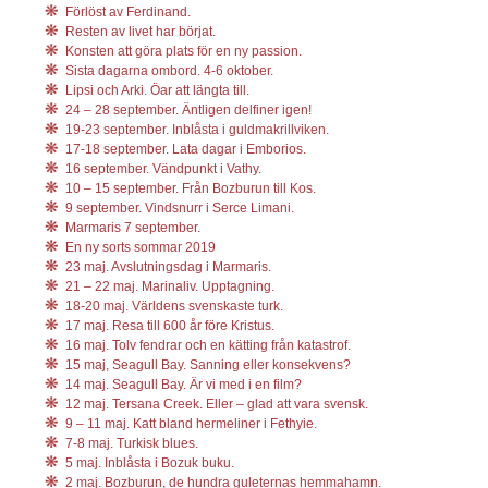
Förlöst av Ferdinand.
Resten av livet har börjat.
Konsten att göra plats för en ny passion.
Sista dagarna ombord. 4-6 oktober.
Lipsi och Arki. Öar att längta till.
24 – 28 september. Äntligen delfiner igen!
19-23 september. Inblåsta i guldmakrillviken.
17-18 september. Lata dagar i Emborios.
16 september. Vändpunkt i Vathy.
10 – 15 september. Från Bozburun till Kos.
9 september. Vindsnurr i Serce Limani.
Marmaris 7 september.
En ny sorts sommar 2019
23 maj. Avslutningsdag i Marmaris.
21 – 22 maj. Marinaliv. Upptagning.
18-20 maj. Världens svenskaste turk.
17 maj. Resa till 600 år före Kristus.
16 maj. Tolv fendrar och en kätting från katastrof.
15 maj, Seagull Bay. Sanning eller konsekvens?
14 maj. Seagull Bay. Är vi med i en film?
12 maj. Tersana Creek. Eller – glad att vara svensk.
9 – 11 maj. Katt bland hermeliner i Fethyie.
7-8 maj. Turkisk blues.
5 maj. Inblåsta i Bozuk buku.
2 maj. Bozburun, de hundra guleternas hemmahamn.