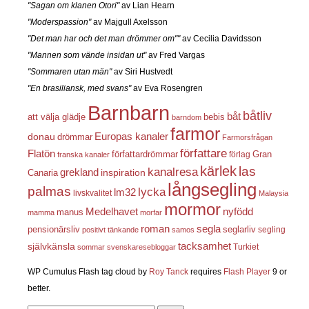
"Sagan om klanen Otori"
av Lian Hearn
"Moderspassion"
av Majgull Axelsson
"Det man har och det man drömmer om""
av Cecilia Davidsson
"Mannen som vände insidan ut"
av Fred Vargas
"Sommaren utan män"
av Siri Hustvedt
"En brasiliansk, med svans"
av Eva Rosengren
Barnbarn
båtliv
båt
att välja glädje
bebis
barndom
farmor
Europas kanaler
donau
drömmar
Farmorsfrågan
författare
Flatön
författardrömmar
förlag
Gran
franska kanaler
kärlek
las
kanalresa
grekland
inspiration
Canaria
långsegling
palmas
lycka
lm32
livskvalitet
Malaysia
mormor
nyfödd
Medelhavet
manus
mamma
morfar
roman
segla
pensionärsliv
seglarliv
segling
positivt tänkande
samos
självkänsla
tacksamhet
Turkiet
sommar
svenskaresebloggar
WP Cumulus Flash tag cloud by
Roy Tanck
requires
Flash Player
9 or
better.