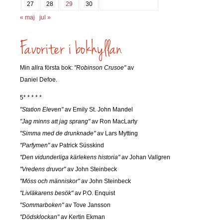
27
28
29
30
« maj
jul »
Min allra första bok:
"Robinson Crusoe"
av
Daniel Defoe.
5* * * * *
"Station Eleven"
av Emily St. John Mandel
"Jag minns att jag sprang"
av Ron MacLarty
"Simma med de drunknade"
av Lars Mytting
"Parfymen"
av Patrick Süsskind
"Den vidunderliga kärlekens historia"
av Johan Vallgren
"Vredens druvor"
av John Steinbeck
"Möss och människor"
av John Steinbeck
"Livläkarens besök"
av P.O. Enquist
"Sommarboken"
av Tove Jansson
"Dödsklockan"
av Kertin Ekman