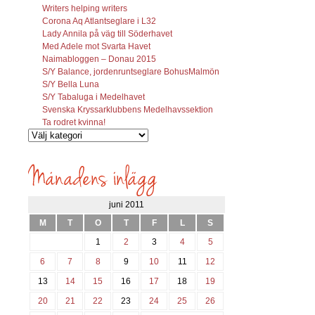
Writers helping writers
Corona Aq Atlantseglare i L32
Lady Annila på väg till Söderhavet
Med Adele mot Svarta Havet
Naimabloggen – Donau 2015
S/Y Balance, jordenruntseglare BohusMalmön
S/Y Bella Luna
S/Y Tabaluga i Medelhavet
Svenska Kryssarklubbens Medelhavssektion
Ta rodret kvinna!
Vilka
inlägg
söks?
juni 2011
M
T
O
T
F
L
S
1
2
3
4
5
6
7
8
9
10
11
12
13
14
15
16
17
18
19
20
21
22
23
24
25
26