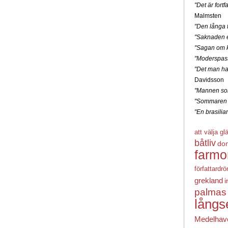
"Det är for
Malmsten
"Den långa f
"Saknaden e
"Sagan om k
"Moderspas
"Det man ha
Davidsson
"Mannen som
"Sommaren 
"En brasili
att välja gl
båtliv
do
farmo
författardr
grekland
i
palmas
långs
Medelhav