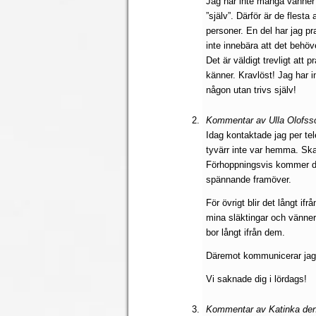
Jag har inte många vänner 
”själv”. Därför är de flest
personer. En del har jag pr
inte innebära att det behöv
Det är väldigt trevligt att
känner. Kravlöst! Jag har 
någon utan trivs själv!
Kommentar av Ulla Olofsso
Idag kontaktade jag per te
tyvärr inte var hemma. Skall
Förhoppningsvis kommer det
spännande framöver.
För övrigt blir det långt i
mina släktingar och vänner
bor långt ifrån dem.
Däremot kommunicerar jag 
Vi saknade dig i lördags!
Kommentar av Katinka den 