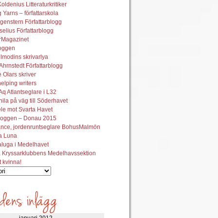
oldenius Litteraturkritiker
 Yarns – författarskola
genstern Författarblogg
elius Författarblogg
urMagazinet
oggen
lmodins skrivarlya
hrnstedt Författarblogg
Olars skriver
helping writers
q Atlantseglare i L32
ila på väg till Söderhavet
le mot Svarta Havet
oggen – Donau 2015
ance, jordenruntseglare BohusMalmön
la Luna
aluga i Medelhavet
 Kryssarklubbens Medelhavssektion
t kvinna!