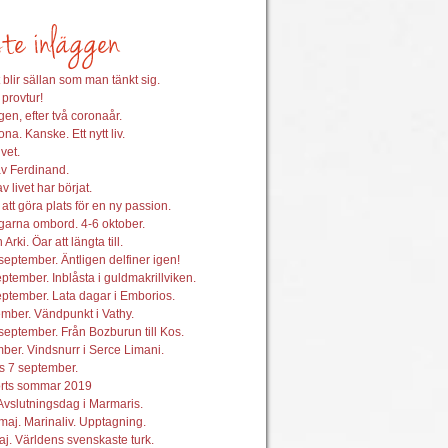
 blir sällan som man tänkt sig.
 provtur!
en, efter två coronaår.
na. Kanske. Ett nytt liv.
vet.
av Ferdinand.
 livet har börjat.
att göra plats för en ny passion.
garna ombord. 4-6 oktober.
 Arki. Öar att längta till.
september. Äntligen delfiner igen!
ptember. Inblåsta i guldmakrillviken.
ptember. Lata dagar i Emborios.
mber. Vändpunkt i Vathy.
september. Från Bozburun till Kos.
ber. Vindsnurr i Serce Limani.
s 7 september.
orts sommar 2019
Avslutningsdag i Marmaris.
maj. Marinaliv. Upptagning.
j. Världens svenskaste turk.