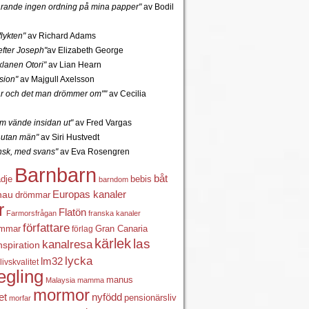
tfarande ingen ordning på mina papper"
av Bodil
lykten"
av Richard Adams
fter Joseph"
av Elizabeth George
lanen Otori"
av Lian Hearn
sion"
av Majgull Axelsson
r och det man drömmer om""
av Cecilia
 vände insidan ut"
av Fred Vargas
utan män"
av Siri Hustvedt
ansk, med svans"
av Eva Rosengren
Barnbarn
båt
ädje
bebis
barndom
Europas kanaler
nau
drömmar
r
Flatön
Farmorsfrågan
franska kanaler
författare
ömmar
förlag
Gran Canaria
kärlek
las
kanalresa
nspiration
lycka
lm32
livskvalitet
egling
manus
Malaysia
mamma
mormor
nyfödd
et
pensionärsliv
morfar