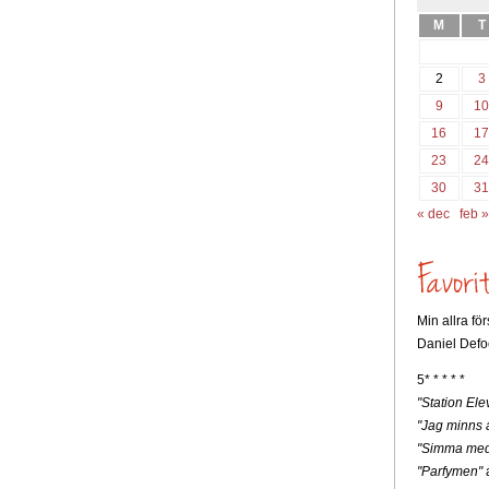
M
T
2
3
9
1
16
1
23
2
30
3
« dec
feb »
Min allra fö
Daniel Defo
5* * * * *
"Station Ele
"Jag minns a
"Simma med
"Parfymen"
a