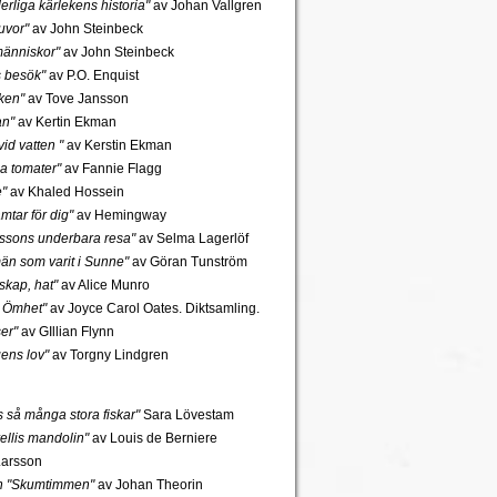
rliga kärlekens historia"
av Johan Vallgren
uvor"
av John Steinbeck
änniskor"
av John Steinbeck
s besök"
av P.O. Enquist
ken"
av Tove Jansson
an"
av Kertin Ekman
id vatten "
av Kerstin Ekman
a tomater"
av Fannie Flagg
e"
av Khaled Hossein
mtar för dig"
av Hemingway
rssons underbara resa"
av Selma Lagerlöf
n som varit i Sunne"
av Göran Tunström
skap, hat"
av Alice Munro
 Ömhet"
av Joyce Carol Oates. Diktsamling.
er"
av GIllian Flynn
gens lov"
av Torgny Lindgren
ns så många stora fiskar"
Sara Lövestam
ellis mandolin"
av Louis de Berniere
Larsson
ch "Skumtimmen"
av Johan Theorin