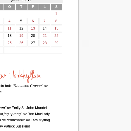
januari 2012
O
T
F
L
S
1
4
5
6
7
8
0
11
12
13
14
15
7
18
19
20
21
22
4
25
26
27
28
29
1
rsta bok:
"Robinson Crusoe"
av
e.
ven"
av Emily St. John Mandel
tt jag sprang"
av Ron MacLarty
 de drunknade"
av Lars Mytting
v Patrick Süsskind