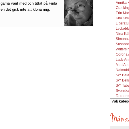
Annika K
gärna varit med och tittat på Frida
Cracking
en det gick inte att klona mig.
Erin Mor
Kim Kims
Litterat
Lyckobl
Nina Käl
Simona A
Susanne 
Writers 
Corona A
Lady Ann
Med Ade
Naimabl
S/Y Bal
S/Y Bel
S/Y Tab
Svenska
Ta rodre
Vilka
inlägg
söks?