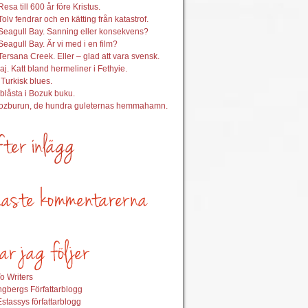
esa till 600 år före Kristus.
Tolv fendrar och en kätting från katastrof.
Seagull Bay. Sanning eller konsekvens?
Seagull Bay. Är vi med i en film?
Tersana Creek. Eller – glad att vara svensk.
aj. Katt bland hermeliner i Fethyie.
 Turkisk blues.
nblåsta i Bozuk buku.
Bozburun, de hundra guleternas hemmahamn.
o Writers
gbergs Författarblogg
stassys författarblogg