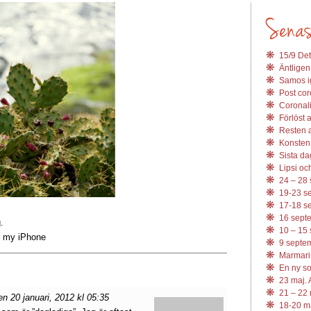
15/9 Det
Äntligen
Samos ig
Post coro
Coronali
Förlöst 
Resten av
Konsten 
Sista da
Lipsi och
24 – 28 
19-23 se
17-18 se
16 septe
.
10 – 15 
m my iPhone
9 septem
Marmari
En ny s
23 maj. 
21 – 22 
 20 januari, 2012 kl 05:35
18-20 ma