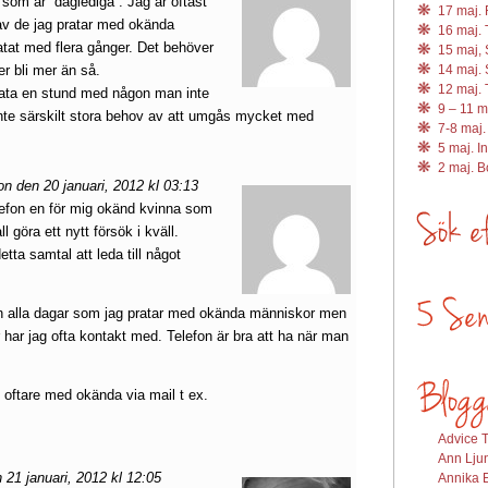
som är ”daglediga”. Jag är oftast
17 maj. R
a av de jag pratar med okända
16 maj. 
atat med flera gånger. Det behöver
15 maj, 
er bli mer än så.
14 maj. 
12 maj. 
 prata en stund med någon man inte
9 – 11 m
inte särskilt stora behov av att umgås mycket med
7-8 maj.
5 maj. I
2 maj. 
n den 20 januari, 2012 kl 03:13
lefon en för mig okänd kvinna som
 göra ett nytt försök i kväll.
ta samtal att leda till något
från alla dagar som jag pratar med okända människor men
 har jag ofta kontakt med. Telefon är bra att ha när man
oftare med okända via mail t ex.
Advice T
Ann Ljun
21 januari, 2012 kl 12:05
Annika E