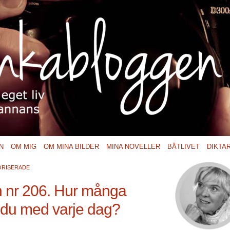
N
OM MIG
OM MINA BILDER
MINA NOVELLER
BÅTLIVET
DIKTA
RISERADE
 nr 206. Hur många
 du med varje dag?