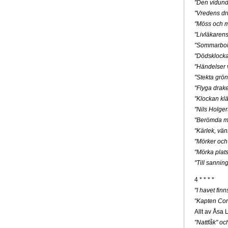
"Den vidunde
"Vredens dr
"Möss och m
"Livläkaren
"Sommarbo
"Dödsklock
"Händelser v
"Stekta grön
"Flyga drak
"Klockan klä
"Nils Holge
"Berömda mä
"Kärlek, vän
"Mörker och
"Mörka plats
"Till sannin
4 * * * *
"I havet fin
"Kapten Cor
Allt av Åsa 
"Nattfåk" o