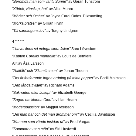
"Berömda män som varit i Sunne"
av Göran Tunström
"Kärlek, vänskap, hat"
av Alice Munro
"Mörker och Ömhet"
av Joyce Carol Oates. Diktsamling.
"Mörka platser"
av GIllian Flynn
"Till sanningens lov"
av Torgny Lindgren
4 * * * *
"I havet finns så många stora fiskar"
Sara Lövestam
"Kapten Corellis mandolin"
av Louis de Berniere
Allt av Åsa Larsson
"Nattfåk" och "Skumtimmen"
av Johan Theorin
"Det är fortfarande ingen ordning på mina papper"
av Bodil Malmsten
"Den långa flykten"
av Richard Adams
"Saknaden efter Joseph"
av Elizabeth George
"Sagan om klanen Otori"
av Lian Hearn
"Moderspassion"
av Majgull Axelsson
"Det man har och det man drömmer om""
av Cecilia Davidsson
"Mannen som vände insidan ut"
av Fred Vargas
"Sommaren utan män"
av Siri Hustvedt