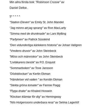
Min allra första bok:
"Robinson Crusoe"
av
Daniel Defoe.
5* * * * *
"Station Eleven"
av Emily St. John Mandel
"Jag minns att jag sprang"
av Ron MacLarty
"Simma med de drunknade"
av Lars Mytting
"Parfymen"
av Patrick Süsskind
"Den vidunderliga kärlekens historia"
av Johan Vallgren
"Vredens druvor"
av John Steinbeck
"Möss och människor"
av John Steinbeck
"Livläkarens besök"
av P.O. Enquist
"Sommarboken"
av Tove Jansson
"Dödsklockan"
av Kertin Ekman
"Händelser vid vatten "
av Kerstin Ekman
"Stekta gröna tomater"
av Fannie Flagg
"Flyga drake"
av Khaled Hossein
"Klockan klämtar för dig"
av Hemingway
"Nils Holgerssons underbara resa"
av Selma Lagerlöf