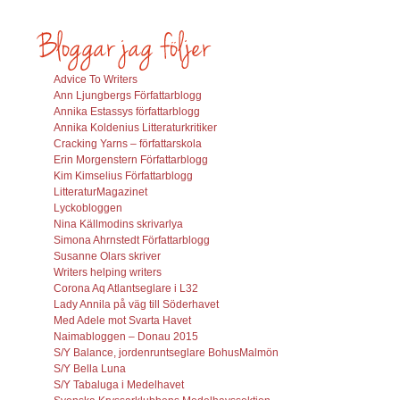
Advice To Writers
Ann Ljungbergs Författarblogg
Annika Estassys författarblogg
Annika Koldenius Litteraturkritiker
Cracking Yarns – författarskola
Erin Morgenstern Författarblogg
Kim Kimselius Författarblogg
LitteraturMagazinet
Lyckobloggen
Nina Källmodins skrivarlya
Simona Ahrnstedt Författarblogg
Susanne Olars skriver
Writers helping writers
Corona Aq Atlantseglare i L32
Lady Annila på väg till Söderhavet
Med Adele mot Svarta Havet
Naimabloggen – Donau 2015
S/Y Balance, jordenruntseglare BohusMalmön
S/Y Bella Luna
S/Y Tabaluga i Medelhavet