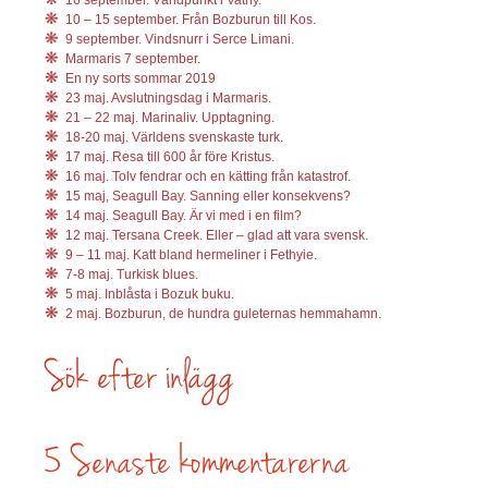
10 – 15 september. Från Bozburun till Kos.
9 september. Vindsnurr i Serce Limani.
Marmaris 7 september.
En ny sorts sommar 2019
23 maj. Avslutningsdag i Marmaris.
21 – 22 maj. Marinaliv. Upptagning.
18-20 maj. Världens svenskaste turk.
17 maj. Resa till 600 år före Kristus.
16 maj. Tolv fendrar och en kätting från katastrof.
15 maj, Seagull Bay. Sanning eller konsekvens?
14 maj. Seagull Bay. Är vi med i en film?
12 maj. Tersana Creek. Eller – glad att vara svensk.
9 – 11 maj. Katt bland hermeliner i Fethyie.
7-8 maj. Turkisk blues.
5 maj. Inblåsta i Bozuk buku.
2 maj. Bozburun, de hundra guleternas hemmahamn.