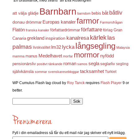
"En brasiliansk, med svans"
av Eva Rosengren
Barnbarn
båtliv
båt
att välja glädje
bebis
barndom
farmor
Europas kanaler
donau
drömmar
Farmorsfrågan
författare
Flatön
författardrömmar
förlag
Gran
franska kanaler
kärlek
las
kanalresa
grekland
inspiration
Canaria
långsegling
palmas
lycka
lm32
livskvalitet
Malaysia
mormor
nyfödd
Medelhavet
manus
mamma
morfar
roman
segla
pensionärsliv
seglarliv
segling
positivt tänkande
samos
självkänsla
tacksamhet
Turkiet
sommar
svenskaresebloggar
WP Cumulus Flash tag cloud by
Roy Tanck
requires
Flash Player
9 or
better.
Sök
efter:
Fyll i din emailadress så får du ett mail när jag skriver ett nytt inlägg.