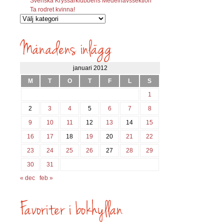
Svenska Kryssarklubbens Medelhavssektion
Ta rodret kvinna!
Vilka
inlägg
söks?
januari 2012
M
T
O
T
F
L
S
1
2
3
4
5
6
7
8
9
10
11
12
13
14
15
16
17
18
19
20
21
22
23
24
25
26
27
28
29
30
31
« dec
feb »