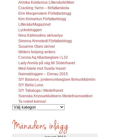
Annika Koldenius Litteraturkritiker
Cracking Yarns – författarskola
Erin Morgenstern Författarblogg
Kim Kimselius Författarblogg
LitteraturMagazinet
Lyckobloggen
Nina Källmodins skrivarlya
Simona Ahrnstedt Författarblogg
Susanne Olars skriver
Writers helping writers
Corona Aq Atlantseglare i L32
Lady Annila på väg till Söderhavet
Med Adele mot Svarta Havet
Naimabloggen – Donau 2015
S/Y Balance, jordenruntseglare BohusMalmön
S/Y Bella Luna
S/Y Tabaluga i Medelhavet
Svenska Kryssarklubbens Medelhavssektion
Ta rodret kvinna!
Vilka
inlägg
söks?