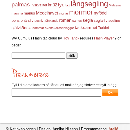
långsegling
palmas
lycka
lm32
livskvalitet
Malaysia
mormor
nyfödd
Medelhavet
manus
mamma
morfar
roman
segla
pensionärsliv
seglarliv
segling
positivt tänkande
samos
självkänsla
tacksamhet
Turkiet
sommar
svenskaresebloggar
WP Cumulus Flash tag cloud by
Roy Tanck
requires
Flash Player
9 or
better.
Sök
efter:
Fyll i din emailadress så får du ett mail när jag skriver ett nytt inlägg.
© Katinkabloggen | Design: Annika Nilsson | Programmering:
Ateljé