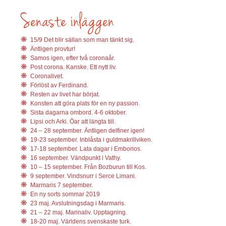
15/9 Det blir sällan som man tänkt sig.
Äntligen provtur!
Samos igen, efter två coronaår.
Post corona. Kanske. Ett nytt liv.
Coronalivet.
Förlöst av Ferdinand.
Resten av livet har börjat.
Konsten att göra plats för en ny passion.
Sista dagarna ombord. 4-6 oktober.
Lipsi och Arki. Öar att längta till.
24 – 28 september. Äntligen delfiner igen!
19-23 september. Inblåsta i guldmakrillviken.
17-18 september. Lata dagar i Emborios.
16 september. Vändpunkt i Vathy.
10 – 15 september. Från Bozburun till Kos.
9 september. Vindsnurr i Serce Limani.
Marmaris 7 september.
En ny sorts sommar 2019
23 maj. Avslutningsdag i Marmaris.
21 – 22 maj. Marinaliv. Upptagning.
18-20 maj. Världens svenskaste turk.