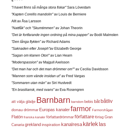
4 * * * *
"I havet finns så många stora fiskar"
Sara Lövestam
"Kapten Corellis mandolin"
av Louis de Berniere
Allt av Åsa Larsson
"Nattfåk" och "Skumtimmen"
av Johan Theorin
"Det är fortfarande ingen ordning på mina papper"
av Bodil Malmsten
"Den långa flykten"
av Richard Adams
"Saknaden efter Joseph"
av Elizabeth George
"Sagan om klanen Otori"
av Lian Hearn
"Moderspassion"
av Majgull Axelsson
"Det man har och det man drömmer om""
av Cecilia Davidsson
"Mannen som vände insidan ut"
av Fred Vargas
"Sommaren utan män"
av Siri Hustvedt
"En brasiliansk, med svans"
av Eva Rosengren
Barnbarn
båtliv
båt
att välja glädje
bebis
barndom
farmor
Europas kanaler
donau
drömmar
Farmorsfrågan
författare
Flatön
författardrömmar
förlag
Gran
franska kanaler
kärlek
las
kanalresa
grekland
inspiration
Canaria