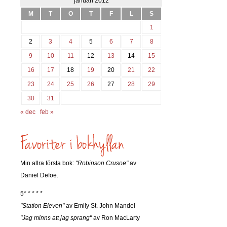
januari 2012
M
T
O
T
F
L
S
1
2
3
4
5
6
7
8
9
10
11
12
13
14
15
16
17
18
19
20
21
22
23
24
25
26
27
28
29
30
31
« dec
feb »
Min allra första bok:
"Robinson Crusoe"
av
Daniel Defoe.
5* * * * *
"Station Eleven"
av Emily St. John Mandel
"Jag minns att jag sprang"
av Ron MacLarty