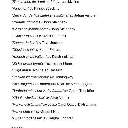
"Simma med de drunknade"
av Lars Mytting
"Parfymen"
av Patrick Süsskind
"Den vidunderliga kärlekens historia"
av Johan Vallgren
"Vredens druvor"
av John Steinbeck
"Möss och människor"
av John Steinbeck
"Livläkarens besök"
av P.O. Enquist
"Sommarboken"
av Tove Jansson
"Dödsklockan"
av Kertin Ekman
"Händelser vid vatten "
av Kerstin Ekman
"Stekta gröna tomater"
av Fannie Flagg
"Flyga drake"
av Khaled Hossein
"Klockan klämtar för dig"
av Hemingway
"Nils Holgerssons underbara resa"
av Selma Lagerlöf
"Berömda män som varit i Sunne"
av Göran Tunström
"Kärlek, vänskap, hat"
av Alice Munro
"Mörker och Ömhet"
av Joyce Carol Oates. Diktsamling.
"Mörka platser"
av GIllian Flynn
"Till sanningens lov"
av Torgny Lindgren