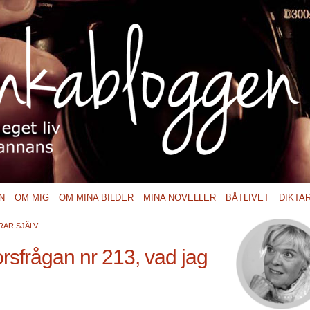
N
OM MIG
OM MINA BILDER
MINA NOVELLER
BÅTLIVET
DIKTA
RAR SJÄLV
rsfrågan nr 213, vad jag