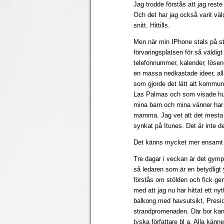
Jag trodde förstås att jag reste
Och det har jag också varit väl
snitt. Hittills.
Men när min IPhone stals på str
förvaringsplatsen för så väldig
telefonnummer, kalender, lösen
en massa nedkastade ideer, all
som gjorde det lätt att kommuni
Las Palmas och som visade hur
mina barn och mina vänner har 
mamma. Jag vet att det mesta gå
synkat på Itunes. Det är inte de
Det känns mycket mer ensamt 
Tre dagar i veckan är det gym
så ledaren som är en betydligt
förstås om stölden och fick ge
med att jag nu har hittat ett ny
balkong med havsutsikt, Presiden
strandpromenaden. Där bor kan
tyska författare bl a. Alla känn