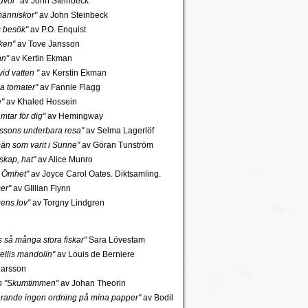
uvor"
av John Steinbeck
änniskor"
av John Steinbeck
s besök"
av P.O. Enquist
ken"
av Tove Jansson
an"
av Kertin Ekman
id vatten "
av Kerstin Ekman
a tomater"
av Fannie Flagg
e"
av Khaled Hossein
mtar för dig"
av Hemingway
rssons underbara resa"
av Selma Lagerlöf
n som varit i Sunne"
av Göran Tunström
skap, hat"
av Alice Munro
 Ömhet"
av Joyce Carol Oates. Diktsamling.
er"
av GIllian Flynn
gens lov"
av Torgny Lindgren
ns så många stora fiskar"
Sara Lövestam
ellis mandolin"
av Louis de Berniere
Larsson
ch "Skumtimmen"
av Johan Theorin
tfarande ingen ordning på mina papper"
av Bodil