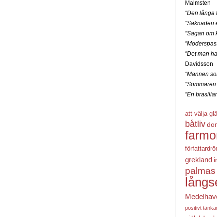
Malmsten
"Den långa f
"Saknaden e
"Sagan om k
"Moderspas
"Det man ha
Davidsson
"Mannen som
"Sommaren 
"En brasili
att välja gl
båtliv
do
farmo
författardr
grekland
i
palmas
långs
Medelhav
positivt tänk