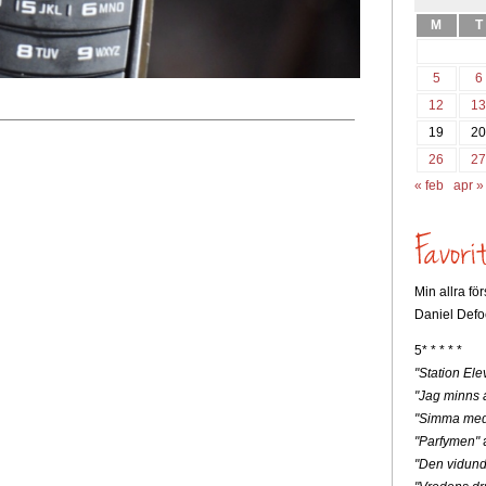
M
T
5
6
12
1
19
2
26
2
« feb
apr »
Min allra fö
Daniel Defo
5* * * * *
"Station Ele
"Jag minns a
"Simma med
"Parfymen"
a
"Den vidunde