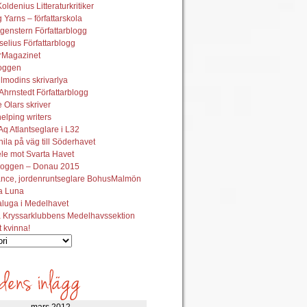
oldenius Litteraturkritiker
 Yarns – författarskola
genstern Författarblogg
elius Författarblogg
urMagazinet
oggen
lmodins skrivarlya
hrnstedt Författarblogg
Olars skriver
helping writers
q Atlantseglare i L32
ila på väg till Söderhavet
le mot Svarta Havet
oggen – Donau 2015
ance, jordenruntseglare BohusMalmön
la Luna
aluga i Medelhavet
 Kryssarklubbens Medelhavssektion
t kvinna!