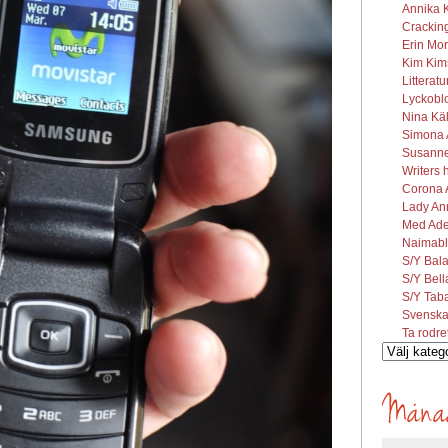
Annika K
Cracking
Erin Mor
Kim Kims
Litterat
Lyckobl
Nina Käl
Simona A
Susanne 
Writers 
Corona A
Lady Ann
Med Ade
Naimabl
S/Y Bal
S/Y Bel
S/Y Tab
Svenska
Ta rodre
Vilka
inlägg
söks?