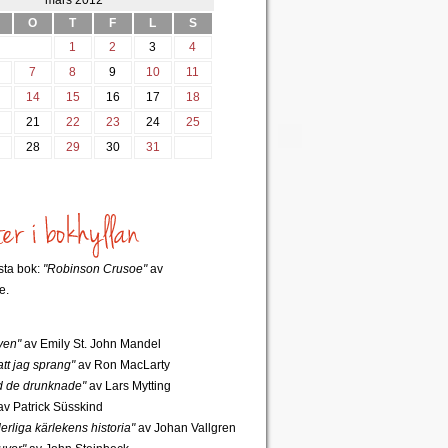
mars 2012
O
T
F
L
S
1
2
3
4
7
8
9
10
11
3
14
15
16
17
18
0
21
22
23
24
25
7
28
29
30
31
rsta bok:
"Robinson Crusoe"
av
e.
ven"
av Emily St. John Mandel
tt jag sprang"
av Ron MacLarty
 de drunknade"
av Lars Mytting
v Patrick Süsskind
rliga kärlekens historia"
av Johan Vallgren