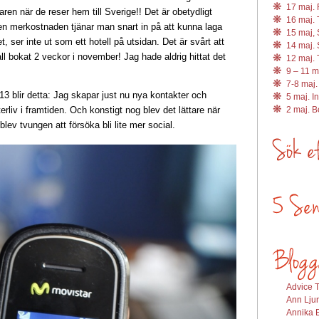
17 maj. R
llaren när de reser hem till Sverige!! Det är obetydligt
16 maj. 
den merkostnaden tjänar man snart in på att kunna laga
15 maj, 
t, ser inte ut som ett hotell på utsidan. Det är svårt att
14 maj. 
fall bokat 2 veckor i november! Jag hade aldrig hittat det
12 maj. 
9 – 11 m
7-8 maj.
3 blir detta: Jag skapar just nu nya kontakter och
5 maj. I
terliv i framtiden. Och konstigt nog blev det lättare när
2 maj. 
lev tvungen att försöka bli lite mer social.
Advice T
Ann Ljun
Annika E