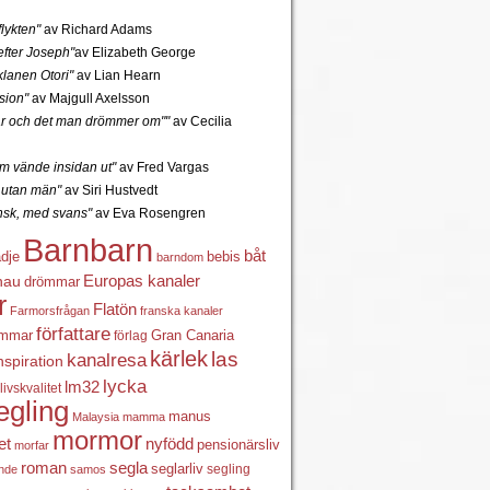
lykten"
av Richard Adams
fter Joseph"
av Elizabeth George
lanen Otori"
av Lian Hearn
sion"
av Majgull Axelsson
r och det man drömmer om""
av Cecilia
 vände insidan ut"
av Fred Vargas
utan män"
av Siri Hustvedt
ansk, med svans"
av Eva Rosengren
Barnbarn
båt
ädje
bebis
barndom
Europas kanaler
nau
drömmar
r
Flatön
Farmorsfrågan
franska kanaler
författare
ömmar
förlag
Gran Canaria
kärlek
las
kanalresa
nspiration
lycka
lm32
livskvalitet
egling
manus
Malaysia
mamma
mormor
nyfödd
et
pensionärsliv
morfar
roman
segla
seglarliv
segling
ande
samos