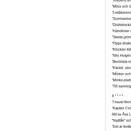
"Vredens dr
"Möss och m
"Livläkaren
"Sommarbo
"Dödsklock
"Händelser v
"Stekta grön
"Flyga drak
"Klockan klä
"Nils Holge
"Berömda mä
"Kärlek, vän
"Mörker och
"Mörka plats
"Till sannin
4 * * * *
"I havet fin
"Kapten Cor
Allt av Åsa 
"Nattfåk" o
"Det är for