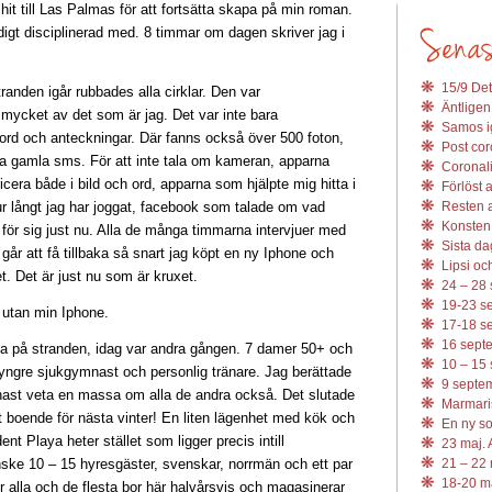
 hit till Las Palmas för att fortsätta skapa på min roman.
digt disciplinerad med. 8 timmar om dagen skriver jag i
15/9 Det
anden igår rubbades alla cirklar. Den var
Äntligen
t mycket av det som är jag. Det var inte bara
Samos ig
ord och anteckningar. Där fanns också över 500 foton,
Post coro
a gamla sms. För att inte tala om kameran, apparna
Coronali
cera både i bild och ord, apparna som hjälpte mig hitta i
Förlöst 
 långt jag har joggat, facebook som talade om vad
Resten av
Konsten 
för sig just nu. Alla de många timmarna intervjuer med
Sista da
r att få tillbaka så snart jag köpt en ny Iphone och
Lipsi och
t. Det är just nu som är kruxet.
24 – 28 
19-23 se
utan min Iphone.
17-18 se
16 septe
pa på stranden, idag var andra gången. 7 damer 50+ och
10 – 15 
 yngre sjukgymnast och personlig tränare. Jag berättade
9 septem
nast veta en massa om alla de andra också. Det slutade
Marmari
tt boende för nästa vinter! En liten lägenhet med kök och
En ny s
t Playa heter stället som ligger precis intill
23 maj. 
ske 10 – 15 hyresgäster, svenskar, norrmän och ett par
21 – 22 
18-20 ma
er alla och de flesta bor här halvårsvis och magasinerar