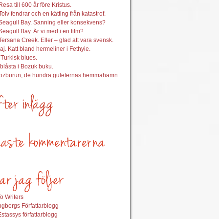
esa till 600 år före Kristus.
Tolv fendrar och en kätting från katastrof.
Seagull Bay. Sanning eller konsekvens?
Seagull Bay. Är vi med i en film?
Tersana Creek. Eller – glad att vara svensk.
aj. Katt bland hermeliner i Fethyie.
 Turkisk blues.
nblåsta i Bozuk buku.
Bozburun, de hundra guleternas hemmahamn.
o Writers
gbergs Författarblogg
stassys författarblogg