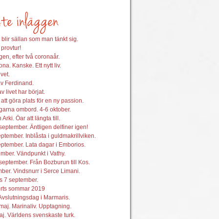
 blir sällan som man tänkt sig.
 provtur!
en, efter två coronaår.
na. Kanske. Ett nytt liv.
vet.
av Ferdinand.
 livet har börjat.
att göra plats för en ny passion.
garna ombord. 4-6 oktober.
 Arki. Öar att längta till.
september. Äntligen delfiner igen!
ptember. Inblåsta i guldmakrillviken.
ptember. Lata dagar i Emborios.
mber. Vändpunkt i Vathy.
september. Från Bozburun till Kos.
ber. Vindsnurr i Serce Limani.
s 7 september.
orts sommar 2019
Avslutningsdag i Marmaris.
maj. Marinaliv. Upptagning.
j. Världens svenskaste turk.