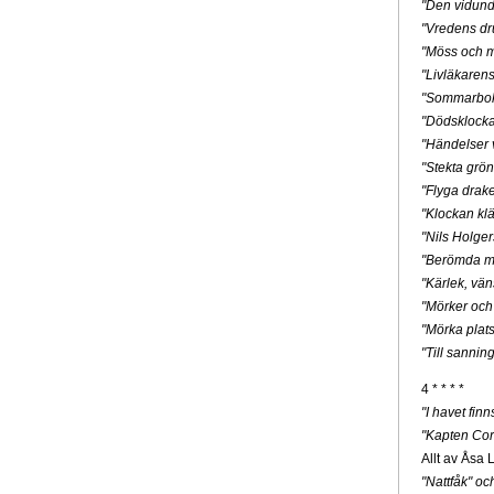
"Den vidunde
"Vredens dr
"Möss och m
"Livläkaren
"Sommarbo
"Dödsklock
"Händelser v
"Stekta grön
"Flyga drak
"Klockan klä
"Nils Holge
"Berömda mä
"Kärlek, vän
"Mörker och
"Mörka plats
"Till sannin
4 * * * *
"I havet fin
"Kapten Cor
Allt av Åsa 
"Nattfåk" o