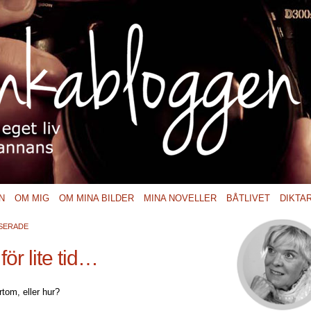
N
OM MIG
OM MINA BILDER
MINA NOVELLER
BÅTLIVET
DIKTA
SERADE
för lite tid…
rtom, eller hur?