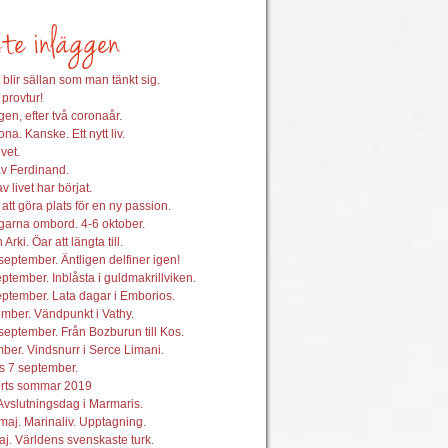
 blir sällan som man tänkt sig.
 provtur!
en, efter två coronaår.
na. Kanske. Ett nytt liv.
vet.
av Ferdinand.
 livet har börjat.
att göra plats för en ny passion.
garna ombord. 4-6 oktober.
 Arki. Öar att längta till.
september. Äntligen delfiner igen!
ptember. Inblåsta i guldmakrillviken.
ptember. Lata dagar i Emborios.
mber. Vändpunkt i Vathy.
september. Från Bozburun till Kos.
ber. Vindsnurr i Serce Limani.
s 7 september.
orts sommar 2019
Avslutningsdag i Marmaris.
maj. Marinaliv. Upptagning.
j. Världens svenskaste turk.