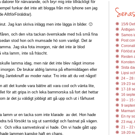
datorer för närvarande, och bryr mig inte tillräckligt för
 exempel funkar det inte att blogga från min Iphone sen jag
 AlltförFöräldrar).
rut. Jag kan skriva inlägg men inte lägga in bilder. 🙁
15/9 Det
Äntligen
ll fåren, och den vita tackan överrskade med två små fina
Samos ig
sedan stod hon och mumsade hö som vanligt. Det är
Post coro
Coronali
 lamma. Jag ska fota imorgon, när det inte är blod
Förlöst 
å vita lamm, inte så fräscht.
Resten av
Konsten 
 skulle lamma idag, men när det inte blev något imorse
Sista da
ll imorgon. De brukar aldrig lamma på eftermiddagen eller
Lipsi och
ktig Janteknuff av moder natur. Tro inte att du vet något!
24 – 28 
19-23 se
n att det kunde vara bättre att vara cool och vänta lite,
17-18 se
llet för att gripa in och leka barnmorska så fort det hettar
16 septe
om är det ju väldigt jobbigt att gå upp och ut i fårhuset
10 – 15 
9 septem
Marmari
öda lamm ur en tacka som inte klarade av det. Hon hade
En ny s
ndra två försökt ta sig ut samtidigt och fastnat på vägen.
23 maj. 
ev. Och vilka samvetskval vi hade. Om vi hade gått upp
21 – 22 
18-20 ma
ju hade lammen kanske haft en chans.