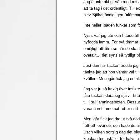
Jag är inte riktigt vän med mina 
att ta tag i det ordentligt. Till
blev Självständig igen (=lämnade
Inte heller Ipaden funkar som fö
Nyss var jag ute och tittade ti
nyfödda lamm. För två timmar 
omöjligt att förutse när de ska
överallt… det syns så tydligt p
Just den här tackan trodde jag
tänkte jag att hon väntar väl ti
kvällen. Men igår fick jag en ri
Jag var ju så kaxig över insikte
låta tackan klara sig själv. Istä
till lite i lamningsboxen. Dessut
varannan timme natt efter natt
Men igår fick jag dra ut två d
fött ett levande, sen hade de a
Usch vilken sorglig dag det bl
klockan fem istället för halvs