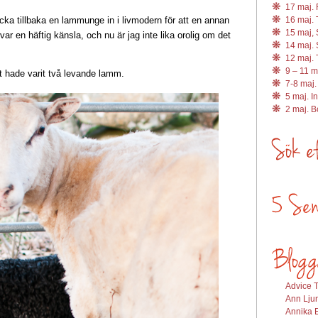
17 maj. R
ycka tillbaka en lammunge in i livmodern för att en annan
16 maj. 
15 maj, 
ar en häftig känsla, och nu är jag inte lika orolig om det
14 maj. 
12 maj. 
9 – 11 m
t hade varit två levande lamm.
7-8 maj.
5 maj. I
2 maj. 
Advice T
Ann Ljun
Annika E