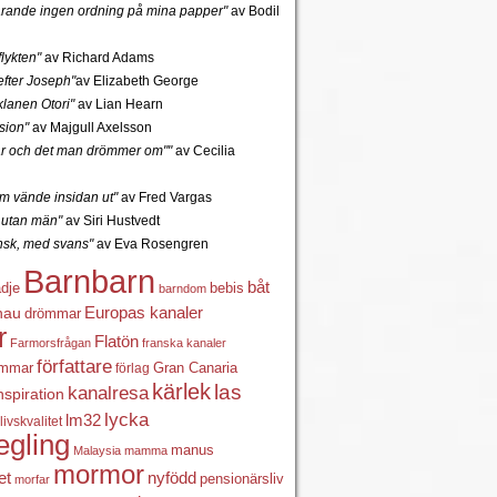
tfarande ingen ordning på mina papper"
av Bodil
lykten"
av Richard Adams
fter Joseph"
av Elizabeth George
lanen Otori"
av Lian Hearn
sion"
av Majgull Axelsson
r och det man drömmer om""
av Cecilia
 vände insidan ut"
av Fred Vargas
utan män"
av Siri Hustvedt
ansk, med svans"
av Eva Rosengren
Barnbarn
båt
ädje
bebis
barndom
Europas kanaler
nau
drömmar
r
Flatön
Farmorsfrågan
franska kanaler
författare
ömmar
förlag
Gran Canaria
kärlek
las
kanalresa
nspiration
lycka
lm32
livskvalitet
egling
manus
Malaysia
mamma
mormor
nyfödd
et
pensionärsliv
morfar