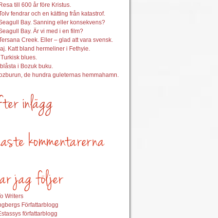
esa till 600 år före Kristus.
Tolv fendrar och en kätting från katastrof.
Seagull Bay. Sanning eller konsekvens?
Seagull Bay. Är vi med i en film?
Tersana Creek. Eller – glad att vara svensk.
aj. Katt bland hermeliner i Fethyie.
 Turkisk blues.
nblåsta i Bozuk buku.
Bozburun, de hundra guleternas hemmahamn.
o Writers
gbergs Författarblogg
stassys författarblogg