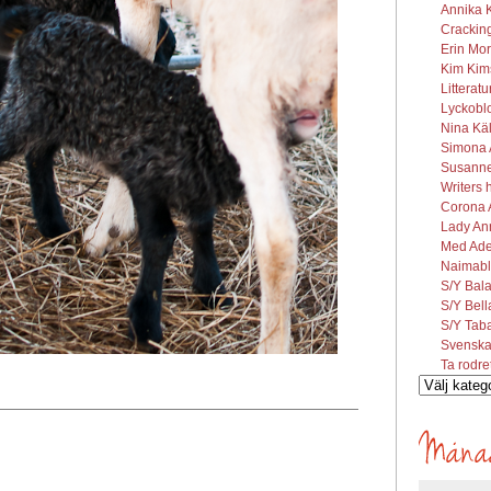
Annika K
Cracking
Erin Mor
Kim Kims
Litterat
Lyckobl
Nina Käl
Simona A
Susanne 
Writers 
Corona A
Lady Ann
Med Ade
Naimabl
S/Y Bal
S/Y Bel
S/Y Tab
Svenska
Ta rodre
Vilka
inlägg
söks?