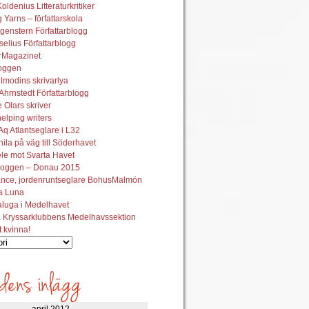
oldenius Litteraturkritiker
 Yarns – författarskola
genstern Författarblogg
elius Författarblogg
urMagazinet
oggen
lmodins skrivarlya
hrnstedt Författarblogg
Olars skriver
helping writers
q Atlantseglare i L32
ila på väg till Söderhavet
le mot Svarta Havet
oggen – Donau 2015
ance, jordenruntseglare BohusMalmön
la Luna
aluga i Medelhavet
 Kryssarklubbens Medelhavssektion
t kvinna!