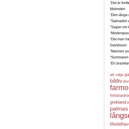
"Det är for
Malmsten
"Den långa f
"Saknaden e
"Sagan om k
"Moderspas
"Det man ha
Davidsson
"Mannen som
"Sommaren 
"En brasili
att välja gl
båtliv
do
farmo
författardr
grekland
i
palmas
långs
Medelhav