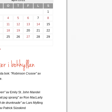
april 2012
O
T
F
L
S
1
4
5
6
7
8
0
11
12
13
14
15
7
18
19
20
21
22
4
25
26
27
28
29
»
rsta bok:
"Robinson Crusoe"
av
e.
ven"
av Emily St. John Mandel
tt jag sprang"
av Ron MacLarty
 de drunknade"
av Lars Mytting
v Patrick Süsskind