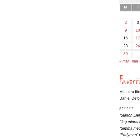
M
T
2
3
9
1
16
1
23
2
30
« mar
maj 
Min allra fö
Daniel Defo
5* * * * *
"Station Ele
"Jag minns a
"Simma med
"Parfymen"
a