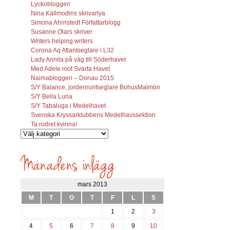
Lyckobloggen
Nina Källmodins skrivarlya
Simona Ahrnstedt Författarblogg
Susanne Olars skriver
Writers helping writers
Corona Aq Atlantseglare i L32
Lady Annila på väg till Söderhavet
Med Adele mot Svarta Havet
Naimabloggen – Donau 2015
S/Y Balance, jordenruntseglare BohusMalmön
S/Y Bella Luna
S/Y Tabaluga i Medelhavet
Svenska Kryssarklubbens Medelhavssektion
Ta rodret kvinna!
Vilka
inlägg
söks?
mars 2013
M
T
O
T
F
L
S
1
2
3
4
5
6
7
8
9
10