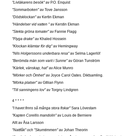
"Livläkarens besök"
av P.O. Enquist
"Sommarboken"
av Tove Jansson
"Dödsklockan"
av Kertin Ekman
"Händelser vid vatten "
av Kerstin Ekman
"Stekta gröna tomater"
av Fannie Flagg
"Flyga drake"
av Khaled Hossein
"Klockan klämtar för dig"
av Hemingway
"Nils Holgerssons underbara resa"
av Selma Lagerlöf
"Berömda män som varit i Sunne"
av Göran Tunström
"Kärlek, vänskap, hat"
av Alice Munro
"Mörker och Ömhet"
av Joyce Carol Oates. Diktsamling.
"Mörka platser"
av GIllian Flynn
"Till sanningens lov"
av Torgny Lindgren
4 * * * *
"I havet finns så många stora fiskar"
Sara Lövestam
"Kapten Corellis mandolin"
av Louis de Berniere
Allt av Åsa Larsson
"Nattfåk" och "Skumtimmen"
av Johan Theorin