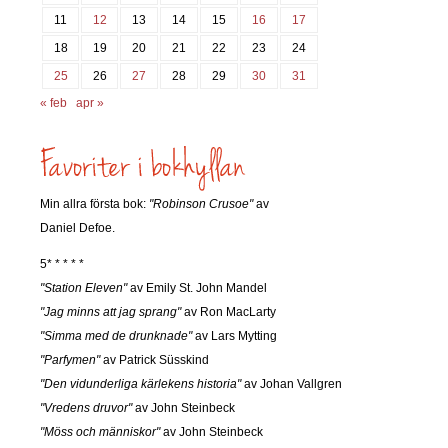
11
12
13
14
15
16
17
18
19
20
21
22
23
24
25
26
27
28
29
30
31
« feb
apr »
Min allra första bok:
"Robinson Crusoe"
av
Daniel Defoe.
5* * * * *
"Station Eleven"
av Emily St. John Mandel
"Jag minns att jag sprang"
av Ron MacLarty
"Simma med de drunknade"
av Lars Mytting
"Parfymen"
av Patrick Süsskind
"Den vidunderliga kärlekens historia"
av Johan Vallgren
"Vredens druvor"
av John Steinbeck
"Möss och människor"
av John Steinbeck