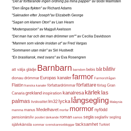
"Det är fortfarande ingen ordning på mina papper"
av Bodil Malmsten
"Den långa flykten"
av Richard Adams
"Saknaden efter Joseph"
av Elizabeth George
"Sagan om klanen Otori"
av Lian Hearn
"Moderspassion"
av Majgull Axelsson
"Det man har och det man drömmer om""
av Cecilia Davidsson
"Mannen som vände insidan ut"
av Fred Vargas
"Sommaren utan män"
av Siri Hustvedt
"En brasiliansk, med svans"
av Eva Rosengren
Barnbarn
båtliv
båt
att välja glädje
bebis
barndom
farmor
Europas kanaler
donau
drömmar
Farmorsfrågan
författare
Flatön
författardrömmar
förlag
Gran
franska kanaler
kärlek
las
kanalresa
grekland
inspiration
Canaria
långsegling
palmas
lycka
lm32
livskvalitet
Malaysia
mormor
nyfödd
Medelhavet
manus
mamma
morfar
roman
segla
pensionärsliv
seglarliv
segling
positivt tänkande
samos
självkänsla
tacksamhet
Turkiet
sommar
svenskaresebloggar