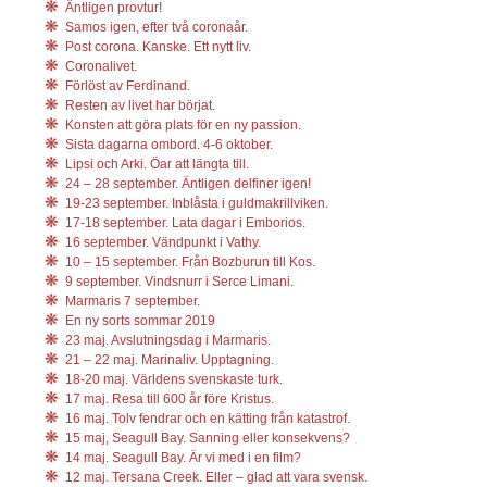
Äntligen provtur!
Samos igen, efter två coronaår.
Post corona. Kanske. Ett nytt liv.
Coronalivet.
Förlöst av Ferdinand.
Resten av livet har börjat.
Konsten att göra plats för en ny passion.
Sista dagarna ombord. 4-6 oktober.
Lipsi och Arki. Öar att längta till.
24 – 28 september. Äntligen delfiner igen!
19-23 september. Inblåsta i guldmakrillviken.
17-18 september. Lata dagar i Emborios.
16 september. Vändpunkt i Vathy.
10 – 15 september. Från Bozburun till Kos.
9 september. Vindsnurr i Serce Limani.
Marmaris 7 september.
En ny sorts sommar 2019
23 maj. Avslutningsdag i Marmaris.
21 – 22 maj. Marinaliv. Upptagning.
18-20 maj. Världens svenskaste turk.
17 maj. Resa till 600 år före Kristus.
16 maj. Tolv fendrar och en kätting från katastrof.
15 maj, Seagull Bay. Sanning eller konsekvens?
14 maj. Seagull Bay. Är vi med i en film?
12 maj. Tersana Creek. Eller – glad att vara svensk.