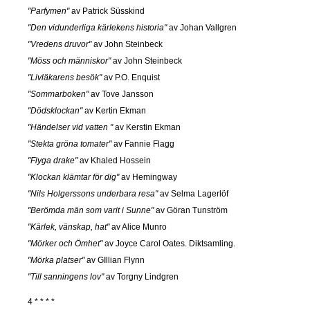
"Parfymen"
av Patrick Süsskind
"Den vidunderliga kärlekens historia"
av Johan Vallgren
"Vredens druvor"
av John Steinbeck
"Möss och människor"
av John Steinbeck
"Livläkarens besök"
av P.O. Enquist
"Sommarboken"
av Tove Jansson
"Dödsklockan"
av Kertin Ekman
"Händelser vid vatten "
av Kerstin Ekman
"Stekta gröna tomater"
av Fannie Flagg
"Flyga drake"
av Khaled Hossein
"Klockan klämtar för dig"
av Hemingway
"Nils Holgerssons underbara resa"
av Selma Lagerlöf
"Berömda män som varit i Sunne"
av Göran Tunström
"Kärlek, vänskap, hat"
av Alice Munro
"Mörker och Ömhet"
av Joyce Carol Oates. Diktsamling.
"Mörka platser"
av GIllian Flynn
"Till sanningens lov"
av Torgny Lindgren
4 * * * *