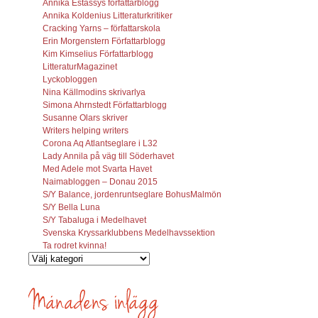
Annika Estassys författarblogg
Annika Koldenius Litteraturkritiker
Cracking Yarns – författarskola
Erin Morgenstern Författarblogg
Kim Kimselius Författarblogg
LitteraturMagazinet
Lyckobloggen
Nina Källmodins skrivarlya
Simona Ahrnstedt Författarblogg
Susanne Olars skriver
Writers helping writers
Corona Aq Atlantseglare i L32
Lady Annila på väg till Söderhavet
Med Adele mot Svarta Havet
Naimabloggen – Donau 2015
S/Y Balance, jordenruntseglare BohusMalmön
S/Y Bella Luna
S/Y Tabaluga i Medelhavet
Svenska Kryssarklubbens Medelhavssektion
Ta rodret kvinna!
Vilka
inlägg
söks?