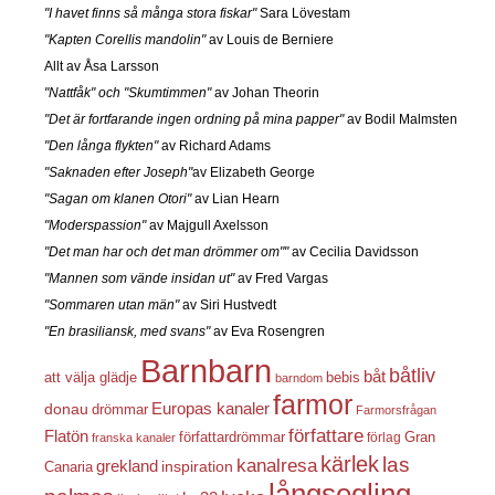
"I havet finns så många stora fiskar"
Sara Lövestam
"Kapten Corellis mandolin"
av Louis de Berniere
Allt av Åsa Larsson
"Nattfåk" och "Skumtimmen"
av Johan Theorin
"Det är fortfarande ingen ordning på mina papper"
av Bodil Malmsten
"Den långa flykten"
av Richard Adams
"Saknaden efter Joseph"
av Elizabeth George
"Sagan om klanen Otori"
av Lian Hearn
"Moderspassion"
av Majgull Axelsson
"Det man har och det man drömmer om""
av Cecilia Davidsson
"Mannen som vände insidan ut"
av Fred Vargas
"Sommaren utan män"
av Siri Hustvedt
"En brasiliansk, med svans"
av Eva Rosengren
Barnbarn
båtliv
båt
att välja glädje
bebis
barndom
farmor
Europas kanaler
donau
drömmar
Farmorsfrågan
författare
Flatön
författardrömmar
förlag
Gran
franska kanaler
kärlek
las
kanalresa
grekland
inspiration
Canaria
långsegling