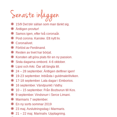
15/9 Det blir sällan som man tänkt sig.
Äntligen provtur!
Samos igen, efter två coronaår.
Post corona. Kanske. Ett nytt liv.
Coronalivet.
Förlöst av Ferdinand.
Resten av livet har börjat.
Konsten att göra plats för en ny passion.
Sista dagarna ombord. 4-6 oktober.
Lipsi och Arki. Öar att längta till.
24 – 28 september. Äntligen delfiner igen!
19-23 september. Inblåsta i guldmakrillviken.
17-18 september. Lata dagar i Emborios.
16 september. Vändpunkt i Vathy.
10 – 15 september. Från Bozburun till Kos.
9 september. Vindsnurr i Serce Limani.
Marmaris 7 september.
En ny sorts sommar 2019
23 maj. Avslutningsdag i Marmaris.
21 – 22 maj. Marinaliv. Upptagning.