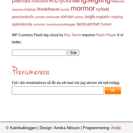
palmas
lycka
lm32
livskvalitet
Malaysia
mormor
nyfödd
Medelhavet
manus
mamma
morfar
roman
segla
pensionärsliv
seglarliv
segling
positivt tänkande
samos
självkänsla
tacksamhet
Turkiet
sommar
svenskaresebloggar
WP Cumulus Flash tag cloud by
Roy Tanck
requires
Flash Player
9 or
better.
Sök
efter:
Fyll i din emailadress så får du ett mail när jag skriver ett nytt inlägg.
© Katinkabloggen | Design: Annika Nilsson | Programmering:
Ateljé