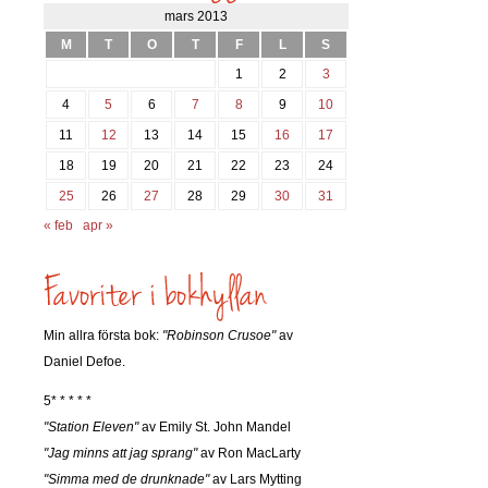
mars 2013
M
T
O
T
F
L
S
1
2
3
4
5
6
7
8
9
10
11
12
13
14
15
16
17
18
19
20
21
22
23
24
25
26
27
28
29
30
31
« feb
apr »
Min allra första bok:
"Robinson Crusoe"
av
Daniel Defoe.
5* * * * *
"Station Eleven"
av Emily St. John Mandel
"Jag minns att jag sprang"
av Ron MacLarty
"Simma med de drunknade"
av Lars Mytting