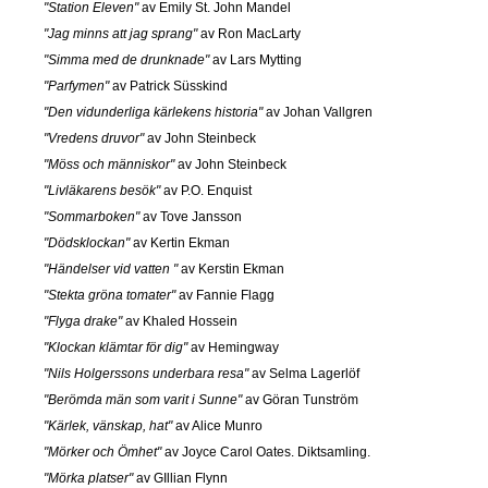
"Station Eleven"
av Emily St. John Mandel
"Jag minns att jag sprang"
av Ron MacLarty
"Simma med de drunknade"
av Lars Mytting
"Parfymen"
av Patrick Süsskind
"Den vidunderliga kärlekens historia"
av Johan Vallgren
"Vredens druvor"
av John Steinbeck
"Möss och människor"
av John Steinbeck
"Livläkarens besök"
av P.O. Enquist
"Sommarboken"
av Tove Jansson
"Dödsklockan"
av Kertin Ekman
"Händelser vid vatten "
av Kerstin Ekman
"Stekta gröna tomater"
av Fannie Flagg
"Flyga drake"
av Khaled Hossein
"Klockan klämtar för dig"
av Hemingway
"Nils Holgerssons underbara resa"
av Selma Lagerlöf
"Berömda män som varit i Sunne"
av Göran Tunström
"Kärlek, vänskap, hat"
av Alice Munro
"Mörker och Ömhet"
av Joyce Carol Oates. Diktsamling.
"Mörka platser"
av GIllian Flynn