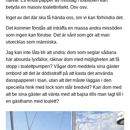
halvår. Ett enda papper av misstag i toastolen kan
betyda en massiv toalettinfarkt. Osv osv.
Inget av det där ska få hända oss, om vi kan förhindra det.
Det kommer förstås att inträffa en massa andra missöden
som ingen kan förutse. Det är sånt som gör att man
utvecklas som människa.
Jag kan inte låta bli att undra: dom som seglar sådana
här absurda lyxfällor, räknar dom med möjligheten att få
stopp i toalettpumpen? Vågar dom meddela sina gäster
ombord att det är dödsstraff på att kasta det använda
dasspapperet i toan, utan att det måste läggas i den
speciella hink med lock som står bredvid? Kan dom med
att be sina gäster att vänta med att bajsa tills man lagt till i
en gästhamn med toalett?