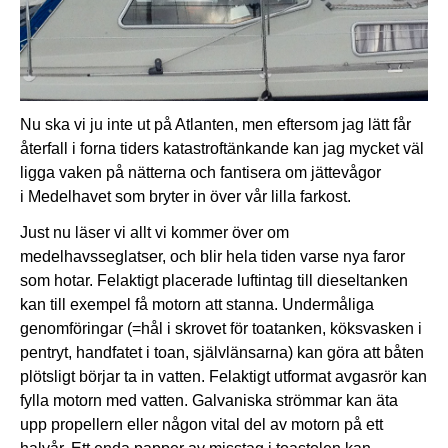
Nu ska vi ju inte ut på Atlanten, men eftersom jag lätt får
återfall i forna tiders katastroftänkande kan jag mycket väl
ligga vaken på nätterna och fantisera om jättevågor
i Medelhavet som bryter in över vår lilla farkost.
Just nu läser vi allt vi kommer över om
medelhavsseglatser, och blir hela tiden varse nya faror
som hotar. Felaktigt placerade luftintag till dieseltanken
kan till exempel få motorn att stanna. Undermåliga
genomföringar (=hål i skrovet för toatanken, köksvasken i
pentryt, handfatet i toan, självlänsarna) kan göra att båten
plötsligt börjar ta in vatten. Felaktigt utformat avgasrör kan
fylla motorn med vatten. Galvaniska strömmar kan äta
upp propellern eller någon vital del av motorn på ett