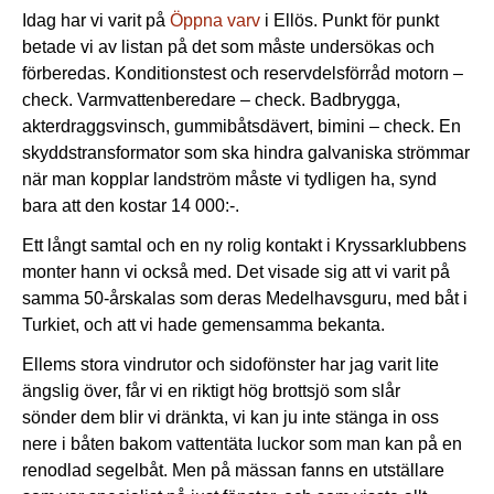
Idag har vi varit på
Öppna varv
i Ellös. Punkt för punkt
betade vi av listan på det som måste undersökas och
förberedas. Konditionstest och reservdelsförråd motorn –
check. Varmvattenberedare – check. Badbrygga,
akterdraggsvinsch, gummibåtsdävert, bimini – check. En
skyddstransformator som ska hindra galvaniska strömmar
när man kopplar landström måste vi tydligen ha, synd
bara att den kostar 14 000:-.
Ett långt samtal och en ny rolig kontakt i Kryssarklubbens
monter hann vi också med. Det visade sig att vi varit på
samma 50-årskalas som deras Medelhavsguru, med båt i
Turkiet, och att vi hade gemensamma bekanta.
Ellems stora vindrutor och sidofönster har jag varit lite
ängslig över, får vi en riktigt hög brottsjö som slår
sönder dem blir vi dränkta, vi kan ju inte stänga in oss
nere i båten bakom vattentäta luckor som man kan på en
renodlad segelbåt. Men på mässan fanns en utställare