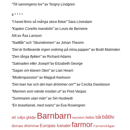
"Till sanningens lov"
av Torgny Lindgren
4 * * * *
"I havet finns så många stora fiskar"
Sara Lövestam
"Kapten Corellis mandolin"
av Louis de Berniere
Allt av Åsa Larsson
"Nattfåk" och "Skumtimmen"
av Johan Theorin
"Det är fortfarande ingen ordning på mina papper"
av Bodil Malmsten
"Den långa flykten"
av Richard Adams
"Saknaden efter Joseph"
av Elizabeth George
"Sagan om klanen Otori"
av Lian Hearn
"Moderspassion"
av Majgull Axelsson
"Det man har och det man drömmer om""
av Cecilia Davidsson
"Mannen som vände insidan ut"
av Fred Vargas
"Sommaren utan män"
av Siri Hustvedt
"En brasiliansk, med svans"
av Eva Rosengren
Barnbarn
båtliv
båt
att välja glädje
bebis
barndom
farmor
Europas kanaler
donau
drömmar
Farmorsfrågan