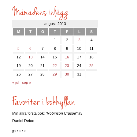
inlägg
söks?
augusti 2013
M
T
O
T
F
L
S
1
2
3
4
5
6
7
8
9
10
11
12
13
14
15
16
17
18
19
20
21
22
23
24
25
26
27
28
29
30
31
« jul
sep »
Min allra första bok:
"Robinson Crusoe"
av
Daniel Defoe.
5* * * * *