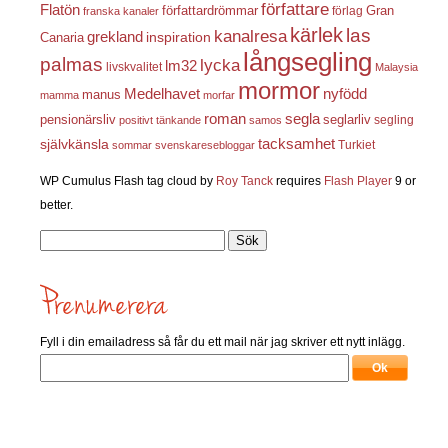
författare
Flatön
författardrömmar
förlag
Gran
franska kanaler
kärlek
las
kanalresa
grekland
inspiration
Canaria
långsegling
palmas
lycka
lm32
livskvalitet
Malaysia
mormor
nyfödd
Medelhavet
manus
mamma
morfar
roman
segla
pensionärsliv
seglarliv
segling
positivt tänkande
samos
självkänsla
tacksamhet
Turkiet
sommar
svenskaresebloggar
WP Cumulus Flash tag cloud by
Roy Tanck
requires
Flash Player
9 or
better.
Sök
efter:
Fyll i din emailadress så får du ett mail när jag skriver ett nytt inlägg.