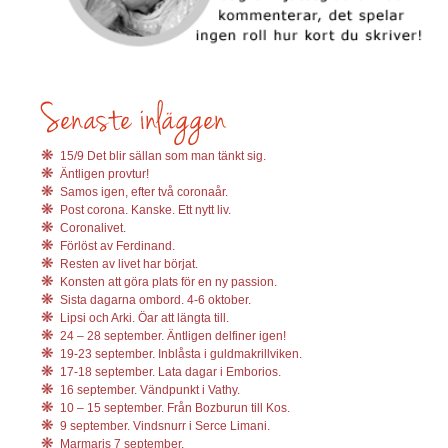
15/9 Det blir sällan som man tänkt sig.
Äntligen provtur!
Samos igen, efter två coronaår.
Post corona. Kanske. Ett nytt liv.
Coronalivet.
Förlöst av Ferdinand.
Resten av livet har börjat.
Konsten att göra plats för en ny passion.
Sista dagarna ombord. 4-6 oktober.
Lipsi och Arki. Öar att längta till.
24 – 28 september. Äntligen delfiner igen!
19-23 september. Inblåsta i guldmakrillviken.
17-18 september. Lata dagar i Emborios.
16 september. Vändpunkt i Vathy.
10 – 15 september. Från Bozburun till Kos.
9 september. Vindsnurr i Serce Limani.
Marmaris 7 september.