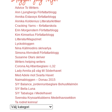
Advice To Writers
Ann Ljungbergs Författarblogg
Annika Estassys författarblogg
Annika Koldenius Litteraturkritiker
Cracking Yarns – författarskola
Erin Morgenstern Författarblogg
Kim Kimselius Författarblogg
LitteraturMagazinet
Lyckobloggen
Nina Källmodins skrivarlya
Simona Ahrnstedt Författarblogg
Susanne Olars skriver
Writers helping writers
Corona Aq Atlantseglare i L32
Lady Annila på väg till Söderhavet
Med Adele mot Svarta Havet
Naimabloggen – Donau 2015
S/Y Balance, jordenruntseglare BohusMalmön
S/Y Bella Luna
S/Y Tabaluga i Medelhavet
Svenska Kryssarklubbens Medelhavssektion
Ta rodret kvinna!
Vilka