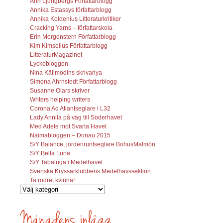
Ann Ljungbergs Författarblogg
Annika Estassys författarblogg
Annika Koldenius Litteraturkritiker
Cracking Yarns – författarskola
Erin Morgenstern Författarblogg
Kim Kimselius Författarblogg
LitteraturMagazinet
Lyckobloggen
Nina Källmodins skrivarlya
Simona Ahrnstedt Författarblogg
Susanne Olars skriver
Writers helping writers
Corona Aq Atlantseglare i L32
Lady Annila på väg till Söderhavet
Med Adele mot Svarta Havet
Naimabloggen – Donau 2015
S/Y Balance, jordenruntseglare BohusMalmön
S/Y Bella Luna
S/Y Tabaluga i Medelhavet
Svenska Kryssarklubbens Medelhavssektion
Ta rodret kvinna!
Vilka
inlägg
söks?