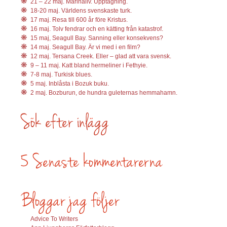
21 – 22 maj. Marinaliv. Upptagning.
18-20 maj. Världens svenskaste turk.
17 maj. Resa till 600 år före Kristus.
16 maj. Tolv fendrar och en kätting från katastrof.
15 maj, Seagull Bay. Sanning eller konsekvens?
14 maj. Seagull Bay. Är vi med i en film?
12 maj. Tersana Creek. Eller – glad att vara svensk.
9 – 11 maj. Katt bland hermeliner i Fethyie.
7-8 maj. Turkisk blues.
5 maj. Inblåsta i Bozuk buku.
2 maj. Bozburun, de hundra guleternas hemmahamn.
Advice To Writers