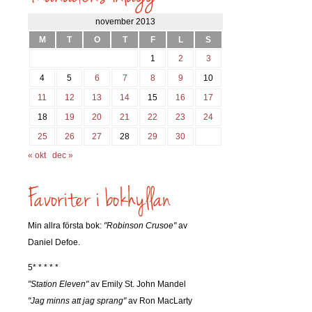
november 2013
M
T
O
T
F
L
S
1
2
3
4
5
6
7
8
9
10
11
12
13
14
15
16
17
18
19
20
21
22
23
24
25
26
27
28
29
30
« okt
dec »
Min allra första bok:
"Robinson Crusoe"
av
Daniel Defoe.
5* * * * *
"Station Eleven"
av Emily St. John Mandel
"Jag minns att jag sprang"
av Ron MacLarty