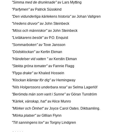
"Simma med de drunknade"
av Lars Mytting
"Parfymen"
av Patrick Süsskind
"Den vidunderliga kärlekens historia"
av Johan Vallgren
"Vredens druvor"
av John Steinbeck
"Möss och människor"
av John Steinbeck
"Livläkarens besök"
av P.O. Enquist
"Sommarboken"
av Tove Jansson
"Dödsklockan"
av Kertin Ekman
"Händelser vid vatten "
av Kerstin Ekman
"Stekta gröna tomater"
av Fannie Flagg
"Flyga drake"
av Khaled Hossein
"Klockan klämtar för dig"
av Hemingway
"Nils Holgerssons underbara resa"
av Selma Lagerlöf
"Berömda män som varit i Sunne"
av Göran Tunström
"Kärlek, vänskap, hat"
av Alice Munro
"Mörker och Ömhet"
av Joyce Carol Oates. Diktsamling.
"Mörka platser"
av GIllian Flynn
"Till sanningens lov"
av Torgny Lindgren