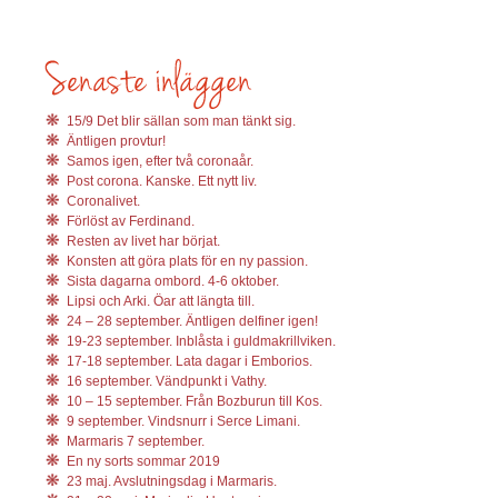
15/9 Det blir sällan som man tänkt sig.
Äntligen provtur!
Samos igen, efter två coronaår.
Post corona. Kanske. Ett nytt liv.
Coronalivet.
Förlöst av Ferdinand.
Resten av livet har börjat.
Konsten att göra plats för en ny passion.
Sista dagarna ombord. 4-6 oktober.
Lipsi och Arki. Öar att längta till.
24 – 28 september. Äntligen delfiner igen!
19-23 september. Inblåsta i guldmakrillviken.
17-18 september. Lata dagar i Emborios.
16 september. Vändpunkt i Vathy.
10 – 15 september. Från Bozburun till Kos.
9 september. Vindsnurr i Serce Limani.
Marmaris 7 september.
En ny sorts sommar 2019
23 maj. Avslutningsdag i Marmaris.