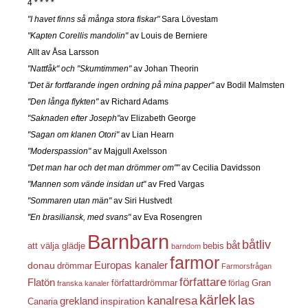
4 * * * *
"I havet finns så många stora fiskar"
Sara Lövestam
"Kapten Corellis mandolin"
av Louis de Berniere
Allt av Åsa Larsson
"Nattfåk" och "Skumtimmen"
av Johan Theorin
"Det är fortfarande ingen ordning på mina papper"
av Bodil Malmsten
"Den långa flykten"
av Richard Adams
"Saknaden efter Joseph"
av Elizabeth George
"Sagan om klanen Otori"
av Lian Hearn
"Moderspassion"
av Majgull Axelsson
"Det man har och det man drömmer om""
av Cecilia Davidsson
"Mannen som vände insidan ut"
av Fred Vargas
"Sommaren utan män"
av Siri Hustvedt
"En brasiliansk, med svans"
av Eva Rosengren
Barnbarn
båtliv
båt
att välja glädje
bebis
barndom
farmor
Europas kanaler
donau
drömmar
Farmorsfrågan
författare
Flatön
författardrömmar
förlag
Gran
franska kanaler
kärlek
las
kanalresa
grekland
inspiration
Canaria