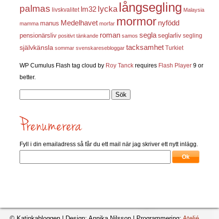
långsegling
palmas
lycka
lm32
livskvalitet
Malaysia
mormor
nyfödd
Medelhavet
manus
mamma
morfar
roman
segla
pensionärsliv
seglarliv
segling
positivt tänkande
samos
självkänsla
tacksamhet
Turkiet
sommar
svenskaresebloggar
WP Cumulus Flash tag cloud by
Roy Tanck
requires
Flash Player
9 or
better.
Sök
efter:
Fyll i din emailadress så får du ett mail när jag skriver ett nytt inlägg.
© Katinkabloggen | Design: Annika Nilsson | Programmering:
Ateljé