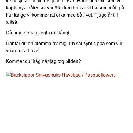
trettiosju år till blir det ju inte. Karl-Hans och Olli som vi
köpte nya båten av var 85, dem brukar vi ha som mått på
hur länge vi kommer att orka med båtlivet. Tjugo år till
alltså.
Då hinner man segla rätt långt.
Här får du en blomma av mig. En sällsynt sippa som vill
växa nära havet.
Kommer du ihåg när jag tog bilden?